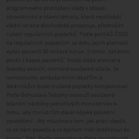
programového prohlášení vlády v oblasti
zdravotnictví a hlavní témata, která nejsilnější
vládní strana dlouhodobě prosazuje, především
rušení regulačních poplatků. Podle politiků ČSSD
na regulačních poplatcích za dobu jejich platnosti
vydali pacienti 30 miliard korun. S tímto „taháním
peněz z kapes pacientů“ hodlá vláda premiéra
Sobotky skončit, nicméně současně slíbila, že
nemocnicím, ambulantním lékařům a
lékárníkům bude zrušené poplatky kompenzovat.
Podle Bohuslava Sobotky neslouží současné
bilanční návštěvy jednotlivých ministerstev k
tomu, aby ministrům dával nějaké pololetní
vysvědčení. „My mluvíme o tom, jak práci zlepšit,
co se nám povedlo a co bychom měli dotáhnout do
konce,“ řekl. Podle premiéra je třeba se spíše ptát