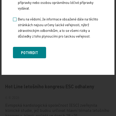
přípravky nebo osobou oprávněnou léčivé přípravky
vydávat.
Beru na vědomí, že informace obsažené dále na těchto
stránkách nejsou určeny laické veřejnosti, nýbrž
Doporučené
zdravotnickým odborníkům, a to se všemi riziky a
důsledky z toho plynoucími pro laickou veřejnost.
Má mít každý hypertonik hypolipidemikum?
POTVRDIT
10. 4. 2026
Na XXIV. sympoziu arteriální hypertenze, které se konalo
1. dubna 2026 na Novoměstské radnici v Praze, uvedl
MUDr. Martin Šatný, Ph.D., ze III.…
Hot Line letošního kongresu ESC odhaleny
6. 8. 2026
Evropská kardiologická společnost (ESC) zveřejnila
klinické studie, jež budou určovat hlavní témata letošního
kongresu, který pořádá ve dnech 28.–31…