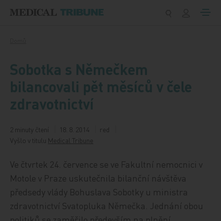
Přeskočit na obsah
Domů
Sobotka s Němečkem
bilancovali pět měsíců v čele
zdravotnictví
2 minuty čtení
18. 8. 2014
red
Vyšlo v titulu
Medical Tribune
Ve čtvrtek 24. července se ve Fakultní nemocnici v
Motole v Praze uskutečnila bilanční návštěva
předsedy vlády Bohuslava Sobotky u ministra
zdravotnictví Svatopluka Němečka. Jednání obou
politiků se zaměřilo především na plnění