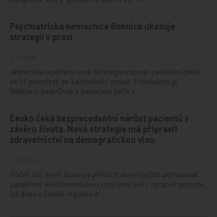
Psychiatrická nemocnice Bohnice ukazuje
strategii v praxi
5. 8. 2026
Jednotlivá opatření nové Strategie rozvoje paliativní péče
se již promítají do každodenní praxe. Příkladem je
Oddělení podpůrné a paliativní péče v…
Česko čeká bezprecedentní nárůst pacientů v
závěru života. Nová strategie má připravit
zdravotnictví na demografickou vlnu
5. 8. 2026
Počet lidí, kteří budou v příštích desetiletích potřebovat
paliativní, ošetřovatelskou i sociální péči, výrazně poroste.
Už dnes v České republice…