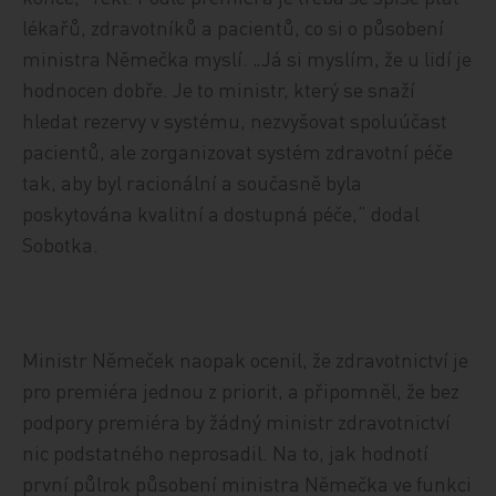
lékařů, zdravotníků a pacientů, co si o působení
ministra Němečka myslí. „Já si myslím, že u lidí je
hodnocen dobře. Je to ministr, který se snaží
hledat rezervy v systému, nezvyšovat spoluúčast
pacientů, ale zorganizovat systém zdravotní péče
tak, aby byl racionální a současně byla
poskytována kvalitní a dostupná péče,“ dodal
Sobotka.
Ministr Němeček naopak ocenil, že zdravotnictví je
pro premiéra jednou z priorit, a připomněl, že bez
podpory premiéra by žádný ministr zdravotnictví
nic podstatného neprosadil. Na to, jak hodnotí
první půlrok působení ministra Němečka ve funkci