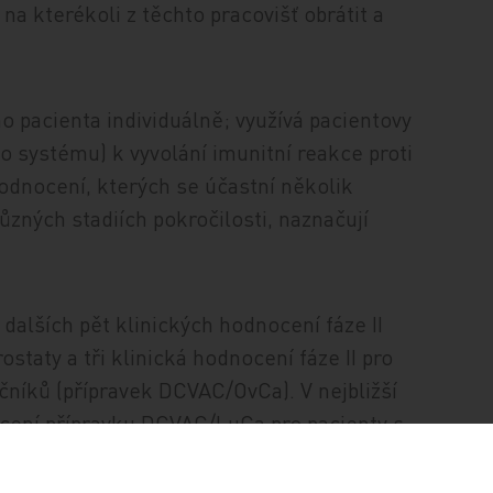
na kterékoli z těchto pracovišť obrátit a
 pacienta individuálně; využívá pacientovy
o systému) k vyvolání imunitní reakce proti
odnocení, kterých se účastní několik
zných stadiích pokročilosti, naznačují
dalších pět klinických hodnocení fáze II
taty a tři klinická hodnocení fáze II pro
íků (přípravek DCVAC/OvCa). V nejbližší
cení přípravku DCVAC/LuCa pro pacienty s