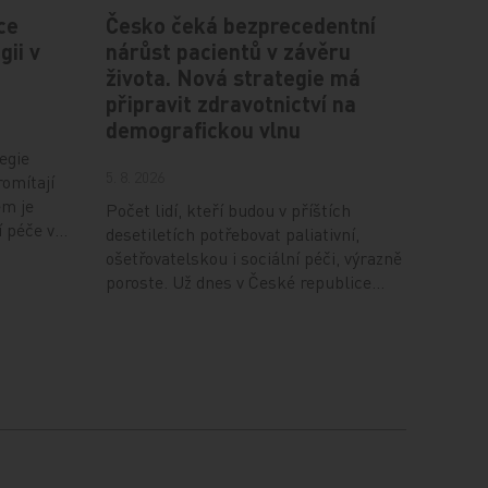
ce
Česko čeká bezprecedentní
gii v
nárůst pacientů v závěru
života. Nová strategie má
připravit zdravotnictví na
demografickou vlnu
egie
5. 8. 2026
romítají
em je
Počet lidí, kteří budou v příštích
í péče v…
desetiletích potřebovat paliativní,
ošetřovatelskou i sociální péči, výrazně
poroste. Už dnes v České republice…