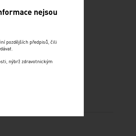
Informace nejsou
í pozdějších předpisů, čili
dávat.
osti, nýbrž zdravotnickým