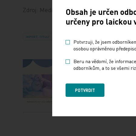
Zdroj: Medical Tribune
Obsah je určen odb
určeny pro laickou 
IMPORT: TITULY
Potvrzuji, že jsem odborníkem
osobou oprávněnou předepisov
Beru na vědomí, že informace
odborníkům, a to se všemi riz
POTVRDIT