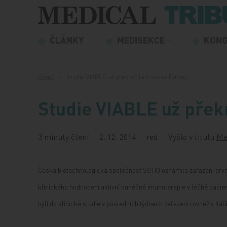
Přeskočit na obsah
ČLÁNKY
MEDISEKCE
KON
Domů
Studie VIABLE už překročila hranice Evropy
Studie VIABLE už přek
3 minuty čtení
2. 12. 2014
red
Vyšlo v titulu
Me
Česká biotechnologická společnost SOTIO oznámila zařazení první
klinického hodnocení aktivní buněčné imunoterapie v léčbě paci
byli do klinické studie v posledních týdnech zařazeni rovněž v Itáli