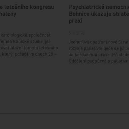
e letošního kongresu
Psychiatrická nemocni
haleny
Bohnice ukazuje strate
praxi
5. 8. 2026
kardiologická společnost
ejnila klinické studie, jež
Jednotlivá opatření nové Strat
ovat hlavní témata letošního
rozvoje paliativní péče se již p
 který pořádá ve dnech 28.–
do každodenní praxe. Příklad
Oddělení podpůrné a paliativn