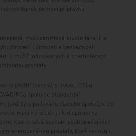
itických buněk pomocí přípravku
slepená, multicentrická studie fáze III s
vyhodnocení účinnosti a bezpečnosti
bem u mužů indikovaných k chemoterapii
arcinomu prostaty.
ého přežití (overall survival, OS) u
CVAC/PCa spolu se standardní
m, jimž bylo podáváno placebo společně se
informací ke studii je k dispozici na
.com
, kde je také seznam spolupracujících
ovým onemocněním prostaty, kteří vyhovují