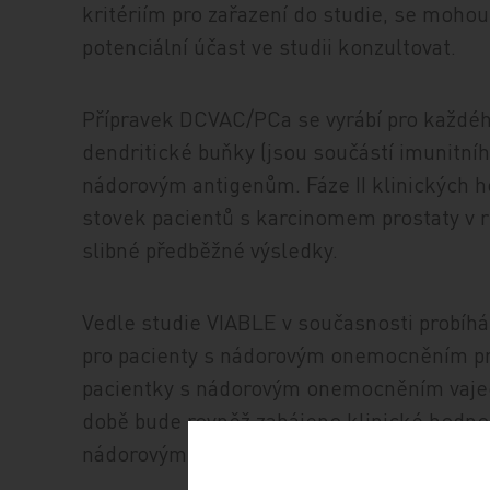
kritériím pro zařazení do studie, se mohou 
potenciální účast ve studii konzultovat.
Přípravek DCVAC/PCa se vyrábí pro každého
dendritické buňky (jsou součástí imunitníh
nádorovým antigenům. Fáze II klinických h
stovek pacientů s karcinomem prostaty v rů
slibné předběžné výsledky.
Vedle studie VIABLE v současnosti probíhá 
pro pacienty s nádorovým onemocněním pros
pacientky s nádorovým onemocněním vaječn
době bude rovněž zahájeno klinické hodno
nádorovým onemocněním plic.