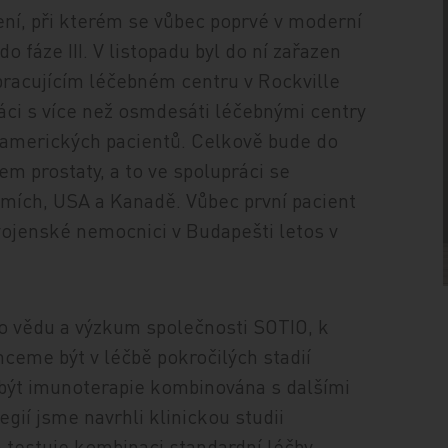
ní, při kterém se vůbec poprvé v moderní
do fáze III. V listopadu byl do ní zařazen
pracujícím léčebném centru v Rockville
áci s více než osmdesáti léčebnými centry
0 amerických pacientů. Celkově bude do
m prostaty, a to ve spolupráci se
emích, USA a Kanadě. Vůbec první pacient
vojenské nemocnici v Budapešti letos v
pro vědu a výzkum společnosti SOTIO, k
chceme být v léčbě pokročilých stadií
být imunoterapie kombinována s dalšími
gií jsme navrhli klinickou studii
testuje kombinaci standardní léčby