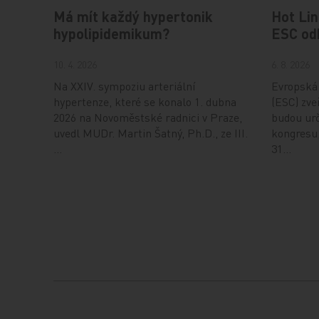
Má mít každý hypertonik
Hot Lin
hypolipidemikum?
ESC od
10. 4. 2026
6. 8. 2026
Na XXIV. sympoziu arteriální
Evropská 
hypertenze, které se konalo 1. dubna
(ESC) zveř
2026 na Novoměstské radnici v Praze,
budou urč
uvedl MUDr. Martin Šatný, Ph.D., ze III.
kongresu,
…
31…