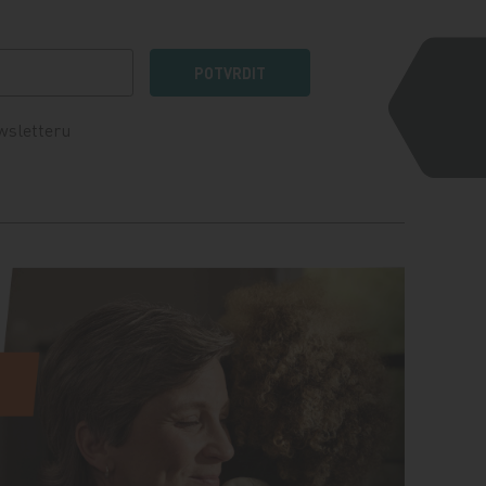
POTVRDIT
wsletteru