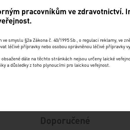
orným pracovníkům ve zdravotnictví. 
veřejnost.
Sdílejte článek
 ve smyslu §2a Zákona č. 40/1995 Sb., o regulaci reklamy, ve zněn
at léčivé přípravky nebo osobou oprávněnou léčivé přípravky vy
 obsažené dále na těchto stránkách nejsou určeny laické veřejn
iky a důsledky z toho plynoucími pro laickou veřejnost.
Doporučené