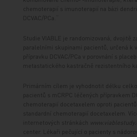
chemoterapií s imunoterapií na bázi dendr
DCVAC/PCa.“
Studie VIABLE je randomizovaná, dvojitě za
paralelními skupinami pacientů, určená k 
přípravku DCVAC/PCa v porovnání s place
metastatického kastračně rezistentního k
Primárním cílem je vyhodnotit délku celkov
pacientů s mCRPC léčených přípravkem D
chemoterapií docetaxelem oproti pacientů
standardní chemoterapií docetaxelem. Více 
internetových stránkách
www.viablestudy
center. Lékaři pečující o pacienty s nádor