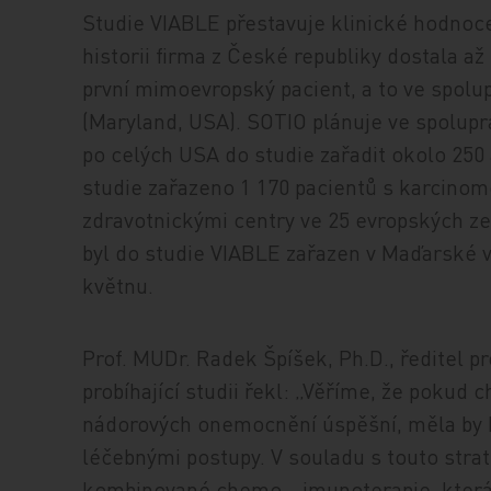
Studie VIABLE přestavuje klinické hodnoce
historii firma z České republiky dostala až 
první mimoevropský pacient, a to ve spolu
(Maryland, USA). SOTIO plánuje ve spolupr
po celých USA do studie zařadit okolo 25
studie zařazeno 1 170 pacientů s karcinome
zdravotnickými centry ve 25 evropských z
byl do studie VIABLE zařazen v Maďarské 
květnu.
Prof. MUDr. Radek Špíšek, Ph.D., ředitel 
probíhající studii řekl: „Věříme, že pokud 
nádorových onemocnění úspěšní, měla by 
léčebnými postupy. V souladu s touto strate
kombinované chemo‑ ‑imunoterapie, která 