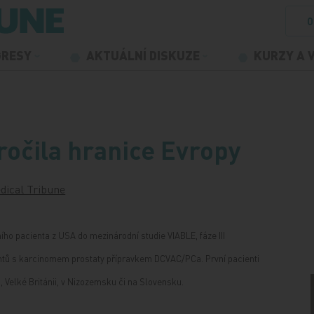
O
GRESY
AKTUÁLNÍ DISKUZE
KURZY A 
ročila hranice Evropy
dical Tribune
ho pacienta z USA do mezinárodní studie VIABLE, fáze III
entů s karcinomem prostaty přípravkem DCVAC/PCa. První pacienti
i, Velké Británii, v Nizozemsku či na Slovensku.