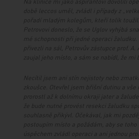
Na klinice mi jako aspirantovi dovolili ope
době leccos uměl, zvládl i případy z „vel
pořadí mladým kolegům, kteří tolik toužil
Petrovovi doneslo, že se Uglov vyhýbá s
mé schopnosti při jedné operaci žaludku
přivezli na sál, Petrovův zástupce prof. A
zaujal jeho místo, a sám se nabídl, že mi 
Necítil jsem ani stín nejistoty nebo zmatk
zkoušce. Otevřel jsem břišní dutinu a vše
prorostl až k dolnímu okraji jater a žalude
že bude nutné provést resekci žaludku spo
souhlasně přikývl. Očekával, jak mi později
postoupím místo a požádám, aby se toho u
úspěchem zvládl operaci a ani jednou pr