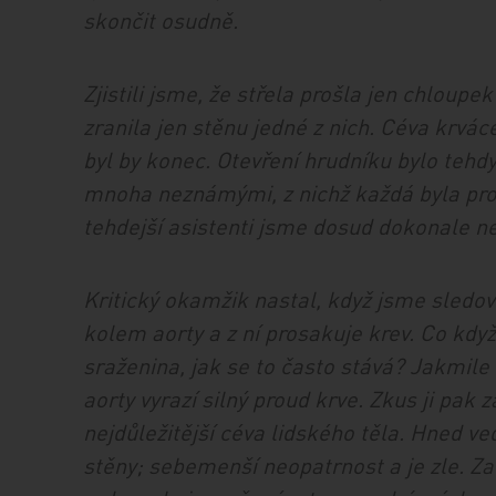
skončit osudně.
Zjistili jsme, že střela prošla jen chloup
zranila jen stěnu jedné z nich. Céva krvá
byl by konec. Otevření hrudníku bylo tehd
mnoha neznámými, z nichž každá byla pro l
tehdejší asistenti jsme dosud dokonale n
Kritický okamžik nastal, když jsme sledoval
kolem aorty a z ní prosakuje krev. Co kdy
sraženina, jak se to často stává? Jakmile 
aorty vyrazí silný proud krve. Zkus ji pak z
nejdůležitější céva lidského těla. Hned ve
stěny; sebemenší neopatrnost a je zle. Zat