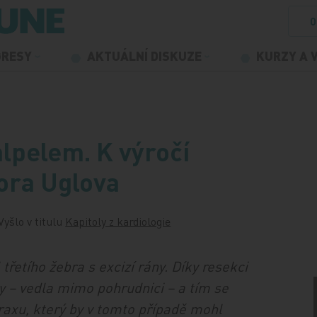
O
GRESY
AKTUÁLNÍ DISKUZE
KURZY A 
kalpelem. K výročí
ora Uglova
Vyšlo v titulu
Kapitoly z kardiologie
řetího žebra s excizí rány. Díky resekci
y – vedla mimo pohrudnici – a tím se
axu, který by v tomto případě mohl