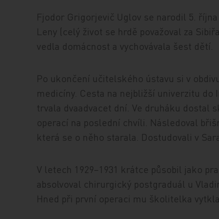
Fjodor Grigorjevič Uglov se narodil 5. říj
Leny (celý život se hrdě považoval za Sibi
vedla domácnost a vychovávala šest dětí.
Po ukončení učitelského ústavu si v obdiv
medicíny. Cesta na nejbližší univerzitu do
trvala dvaadvacet dní. Ve druháku dostal s
operací na poslední chvíli. Následoval břiš
která se o něho starala. Dostudovali v Sar
V letech 1929–1931 krátce působil jako pra
absolvoval chirurgický postgraduál u Vlad
Hned při první operaci mu školitelka vytkl