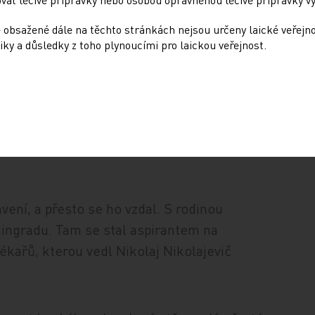
 mi pak jeho příbuzní prozradili, že
hodně vydržel, nařídil jsem sestře připravit
 obsažené dále na těchto stránkách nejsou určeny laické veřejn
iky a důsledky z toho plynoucími pro laickou veřejnost.
 procenty alkoholu. Píchli jsme mu do žíly
 tep lepší.
ení, a přesto se ho vzdal. S rodinou
eningradu. Tam se stal aspirantem na
ékařů, kterou vedl Nikolaj Nikolajevič