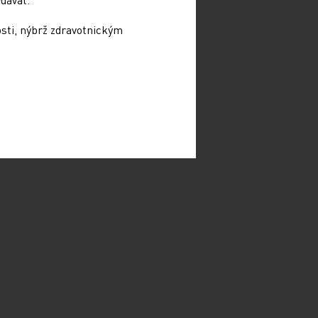
osti, nýbrž zdravotnickým