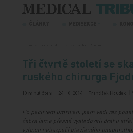
Přeskočit na obsah
ČLÁNKY
MEDISEKCE
KON
Domů
Tři čtvrtě století se skalpelem. K výročí…
Tři čtvrtě století se s
ruského chirurga Fjod
10 minut čtení
24. 10. 2014
František Houdek
Po pečlivém umrtvení jsem vedl řez podél t
žebra jsme přesně vysledovali dráhu střel
vyhnuli nebezpečí otevřeného pneumothor