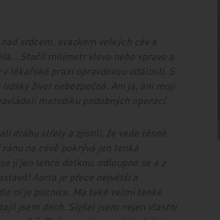
ek nad srdcem, svazkem velkých cév a
cela… Stačil milimetr vlevo nebo vpravo a
y v lékařské praxi opravdovou událostí. S
idský život nebezpečná. Ani já, ani moji
eovládali metodiku podobných operací.
i dráhu střely a zjistili, že vede těsně
ž ránu na cévě pokrývá jen tenká
se jí jen lehce dotknu, odloupne se a z
astavit! Aorta je přece největší a
dle ní je plicnice. Má také velmi tenké
ajil jsem dech. Slyšel jsem nejen vlastní