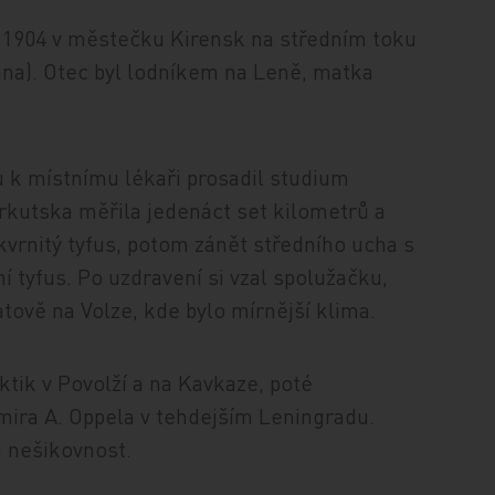
na 1904 v městečku Kirensk na středním toku
řana). Otec byl lodníkem na Leně, matka
u k místnímu lékaři prosadil studium
 Irkutska měřila jedenáct set kilometrů a
kvrnitý tyfus, potom zánět středního ucha s
ní tyfus. Po uzdravení si vzal spolužačku,
atově na Volze, kde bylo mírnější klima.
ktik v Povolží a na Kavkaze, poté
imira A. Oppela v tehdejším Leningradu.
a nešikovnost.