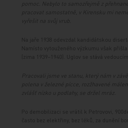
pomoc. Nebylo to samozřejmě z přehnanéh
pracovat samostatně, v Kirensku mi nemě
vyřešit na svůj vrub.
Na jaře 1938 odevzdal kandidátskou diserta
Namísto vytouženého výzkumu však přišla m
(zima 1939–1940). Uglov se stává vedoucí
Pracovali jsme ve stanu, který nám v závě
polena v železné pícce, rozžhavené málem d
zvlášť nízko u podlahy, se držel mráz.
Po demobilizaci se vrátil k Petrovovi, 900
často bez elektřiny, bez léků, za dunění b