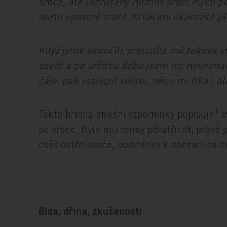
srdce, ale i vzrušený rytmus srdcí mých
aortu opatrně stáhl. Krvácení okamžitě př
Když jsme skončili, přepadla mě taková sl
usedl a po určitou dobu jsem nic nevnímal 
čaje, pak vstoupil velitel, něco mi říkal, 
1
Takto hrdina dnešní vzpomínky popisuje
s
se srdce. Bylo mu tehdy pětatřicet, právě 
oběť ostřelovače, podmínky k operaci na h
Bída, dřina, zkušenosti