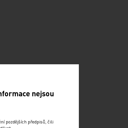
Informace nejsou
í pozdějších předpisů, čili
dávat.