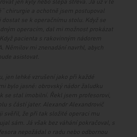
rovat jen kýly nebo slepá střeva. Já už v té
ké“ chirurgie a ochotně jsem postupoval
i dostat se k operačnímu stolu. Když se
nadným operacím, dal mi možnost prokázat
. Když pacienta s rakovinným nádorem
. A. Němilov mi znenadání navrhl, abych
bude asistovat.
u, jen lehké vzrušení jako při každé
 mi bylo jasné: obrovský nádor žaludku
k se stal imobilní. Řekl jsem profesorovi,
lu s částí jater. Alexandr Alexandrovič
 svěřil, že při tak složité operaci mu
jal sám. Já však bez váhání pokračoval, s
ofesora nepožádal o radu nebo odbornou