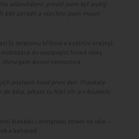
o sebevědomí, prostě jsem byl zvyklý
l kdo poradit a všechno jsem musel
ci (o teratomu křížové a kostrční krajiny).
obilizace do nastávající finské války
m chirurgem divizní nemocnice.
jích postavili hned první den. Praskala
o běla, přesto tu fičel vítr a v koutech,
denní blokádu Leningradu strávil na sále –
omb a kanonád.