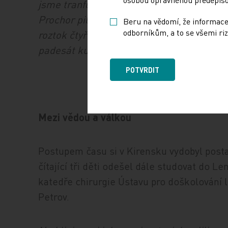
jsme tranfuzi. Bez nejmenšího účinku. Když
Prochor pil zřídkakdy, ale zato pořádně a 
Beru na vědomí, že informace
odborníkům, a to se všemi riz
roztok čtyřicetiprocentní glukózy s deseti
padesát kubíků a s úlevou sledovali, jak se
POTVRDIT
Mezi vědou a válkou
Postupem času si v Kirensku vydobyl postav
čítající tři děti odešel dále studovat do L
katedře chirurgie Ústavu pro doškolování l
Petrov.