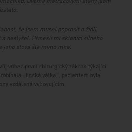
 pomocníků. Dvěma matracovými stehy jsem
estalo.
abost, že jsem musel poprosit o židli,
a neslyšel. Přinesli mi sklenici silného
ale jeho slova šla mimo mne.
vůj vůbec první chirurgický zákrok týkající
probíhala „finská válka“, pacientem byla
ony vzdálené vyhovujícím.