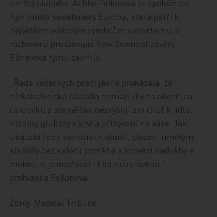
umělá sladidla. Ailbhe Fallonová ze společnosti
Ajinomoto Sweeteners Europa, která patří k
největším světovým výrobcům aspartamu, v
rozhovoru pro časopis New Scientist závěry
Elinavova týmu zavrhla.
„Řada vědeckých prací jasně prokázala, že
nízkokalorická sladidla nemají vliv na obezitu a
cukrovku a stejně tak nezvyšují ani chuť k jídlu,
hladiny glukózy v krvi a přibývání na váze. Jak
ukázala řada seriózních studií, slazení umělými
sladidly bez kalorií pomáhá s korekcí nadváhy a
mohou si je dopřávat i lidé s cukrovkou,“
prohlásila Fallonová.
Zdroj: Medical Tribune