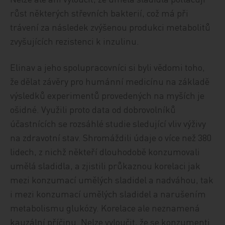
růst některých střevních bakterií, což má při
trávení za následek zvýšenou produkci metabolitů
zvyšujících rezistenci k inzulinu.
Elinav a jeho spolupracovníci si byli vědomi toho,
že dělat závěry pro humánní medicínu na základě
výsledků experimentů provedených na myších je
ošidné. Využili proto data od dobrovolníků
účastnících se rozsáhlé studie sledující vliv výživy
na zdravotní stav. Shromáždili údaje o více než 380
lidech, z nichž někteří dlouhodobě konzumovali
umělá sladidla, a zjistili průkaznou korelaci jak
mezi konzumací umělých sladidel a nadváhou, tak
i mezi konzumací umělých sladidel a narušením
metabolismu glukózy. Korelace ale neznamená
kauzální příčinu. Nelze vyloučit, že se konzumenti