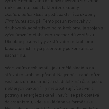
výrazně redukována druhová diverzita střevního
mikrobiomu, podíl bakterií ze skupiny
Bacteroidetes
klesá a podíl bakterií ze skupiny
Firmicutes
stoupá. Tento posun rovnováhy v
druhové skladbě střevního mikrobiomu je spojen s
vyšší úrovní metabolismu sacharidů ve střevu.
Obdobné posuny byly ve střevním mikrobiomu
laboratorních myší pozorovány po konzumaci
sacharinu.
Vědci zatím neobjasnili, jak umělá sladidla na
střevní mikrobiom působí. Na jedné straně může
vést konzumace umělých sladidel k nárůstu počtu
některých bakterií. Ty metabolizují více živin z
potravy a energie získaná „navíc“ se pak dostává
do organismu, kde je ukládána ve formě tuku.
Nelze ale ani vyloučit, že umělá sladidla potlačují