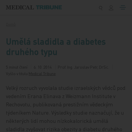
Přeskočit na obsah
Domů
Umělá sladidla a diabetes
druhého typu
5 minut čtení
6. 10. 2014
Prof. Ing. Jaroslav Petr, DrSc.
Vyšlo v titulu
Medical Tribune
Velký rozruch vyvolala studie izraelských vědců pod
vedením Erana Elinava z Weizmann Institute v
Rechovotu, publikovaná prestižním vědeckým
týdeníkem Nature. Výsledky studie naznačují, že u
některých lidí mohou nízkokalorická umělá
sladidla zvyšovat rizika obezity a diabetu druhého