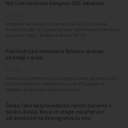
Hot Line letošního kongresu ESC odhaleny
6. 8. 2026
Evropská kardiologická společnost (ESC) zveřejnila
klinické studie, jež budou určovat hlavní témata letošního
kongresu, který pořádá ve dnech 28.–31…
Psychiatrická nemocnice Bohnice ukazuje
strategii v praxi
5. 8. 2026
Jednotlivá opatření nové Strategie rozvoje paliativní péče
se již promítají do každodenní praxe. Příkladem je
Oddělení podpůrné a paliativní péče v…
Česko čeká bezprecedentní nárůst pacientů v
závěru života. Nová strategie má připravit
zdravotnictví na demografickou vlnu