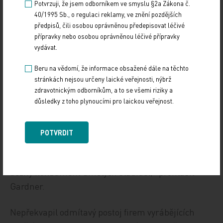
Potvrzuji, že jsem odborníkem ve smyslu §2a Zákona č.
Výsledek tohoto posouzení naznačila
40/1995 Sb., o regulaci reklamy, ve znění pozdějších
místopředsedkyně výboru pro výživu při EFSA
předpisů, čili osobou oprávněnou předepisovat léčivé
Yolanda Sanzová, když v rozhovoru pro časopis
přípravky nebo osobou oprávněnou léčivé přípravky
vydávat.
Nature konstatovala, že izraelské pokusy na
dobrovolnících mají jen omezený rozsah a nelze z
Beru na vědomí, že informace obsažené dále na těchto
nich vyvozovat definitivní závěry.
stránkách nejsou určeny laické veřejnosti, nýbrž
zdravotnickým odborníkům, a to se všemi riziky a
důsledky z toho plynoucími pro laickou veřejnost.
Prospektivní studii kritizoval v komentáři pro The
Scientist i Christopher Gardner ze Stanford
University. Podle něj konzumovali dobrovolnici
POTVRDIT
enormně vysoké dávky sacharinu (340 miligramů).
„Je nepravděpodobné, že by takovou porci spořádal
běžný konzument umělých sladidel,“ prohlásil
Gardner.
Nepřekvapil odmítavý postoj firem vyrábějících