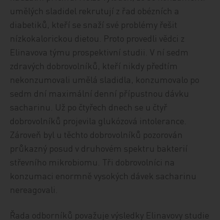
umělých sladidel rekrutují z řad obézních a
diabetiků, kteří se snaží své problémy řešit
nízkokalorickou dietou. Proto provedli vědci z
Elinavova týmu prospektivní studii. V ní sedm
zdravých dobrovolníků, kteří nikdy předtím
nekonzumovali umělá sladidla, konzumovalo po
sedm dní maximální denní přípustnou dávku
sacharinu. Už po čtyřech dnech se u čtyř
dobrovolníků projevila glukózová intolerance.
Zároveň byl u těchto dobrovolníků pozorován
průkazný posud v druhovém spektru bakterií
střevního mikrobiomu. Tři dobrovolníci na
konzumaci enormně vysokých dávek sacharinu
nereagovali.
Řada odborníků považuje výsledky Elinavovy studie