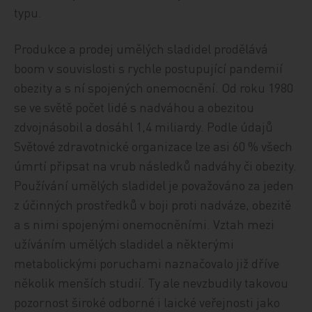
typu.
Produkce a prodej umělých sladidel prodělává
boom v souvislosti s rychle postupující pandemií
obezity a s ní spojených onemocnění. Od roku 1980
se ve světě počet lidé s nadváhou a obezitou
zdvojnásobil a dosáhl 1,4 miliardy. Podle údajů
Světové zdravotnické organizace lze asi 60 % všech
úmrtí připsat na vrub následků nadváhy či obezity.
Používání umělých sladidel je považováno za jeden
z účinných prostředků v boji proti nadváze, obezitě
a s nimi spojenými onemocněními. Vztah mezi
užíváním umělých sladidel a některými
metabolickými poruchami naznačovalo již dříve
několik menších studií. Ty ale nevzbudily takovou
pozornost široké odborné i laické veřejnosti jako