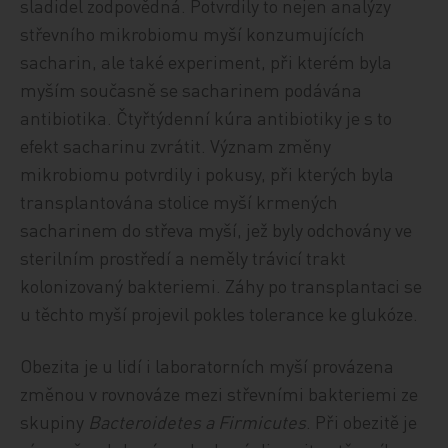
sladidel zodpovědná. Potvrdily to nejen analýzy
střevního mikrobiomu myší konzumujících
sacharin, ale také experiment, při kterém byla
myším současně se sacharinem podávána
antibiotika. Čtyřtýdenní kúra antibiotiky je s to
efekt sacharinu zvrátit. Význam změny
mikrobiomu potvrdily i pokusy, při kterých byla
transplantována stolice myší krmených
sacharinem do střeva myší, jež byly odchovány ve
sterilním prostředí a neměly trávicí trakt
kolonizovaný bakteriemi. Záhy po transplantaci se
u těchto myší projevil pokles tolerance ke glukóze.
Obezita je u lidí i laboratorních myší provázena
změnou v rovnováze mezi střevními bakteriemi ze
skupiny
Bacteroidetes a Firmicutes
. Při obezitě je