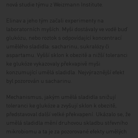
nová studie týmu z Weizmann Institute.
Elinav a jeho tým začali experimenty na
laboratorních myších. Myši dostávaly ve vodě buď
glukózu, nebo roztok s odpovídající koncentrací
umělého sladidla: sacharinu, sukralózy či
aspartamu. Vyšší sklon k obezitě a nižší toleranci
ke glukóze vykazovaly překvapivě myši
konzumující umělá sladidla. Nejvýraznější efekt
byl pozorován u sacharinu.
Mechanismus, jakým umělá sladidla snižují
toleranci ke glukóze a zvyšují sklon k obezitě,
představoval další velké překvapení. Ukázalo se, že
umělá sladidla mění druhovou skladbu střevního
mikrobiomu a ta je za pozorované efekty umělých