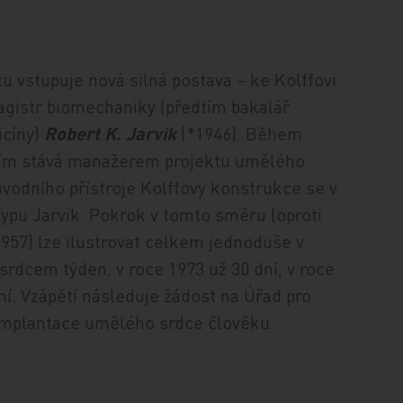
 vstupuje nová silná postava – ke Kolffovi
agistr biomechaniky (předtím bakalář
icíny)
Robert K. Jarvik
(*1946). Během
ním stává manažerem projektu umělého
ůvodního přístroje Kolffovy konstrukce se v
typu Jarvik. Pokrok v tomto směru (oproti
957) lze ilustrovat celkem jednoduše v
srdcem týden, v roce 1973 už 30 dní, v roce
dní. Vzápětí následuje žádost na Úřad pro
í implantace umělého srdce člověku.