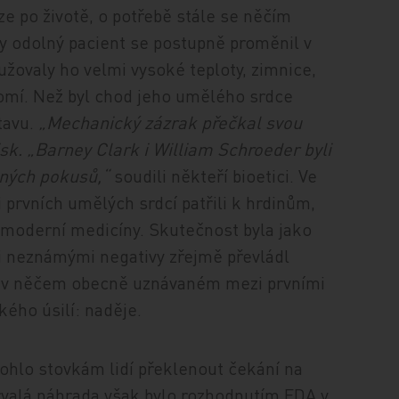
ze po životě, o potřebě stále se něčím
ky odolný pacient se postupně proměnil v
žovaly ho velmi vysoké teploty, zimnice,
omí. Než byl chod jeho umělého srdce
tavu.
„Mechanický zázrak přečkal svou
sk. „Barney Clark i William Schroeder byli
ných pokusů,“
soudili někteří bioetici. Ve
i prvních umělých srdcí patřili k hrdinům,
y moderní medicíny. Skutečnost byla jako
 neznámými negativy zřejmě převládl
ýt v něčem obecně uznávaném mezi prvními
ého úsilí: naděje.
ohlo stovkám lidí překlenout čekání na
trvalá náhrada však bylo rozhodnutím FDA v