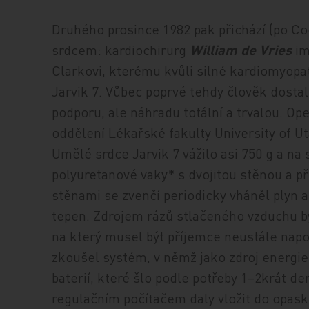
Druhého prosince 1982 pak přichází (po C
srdcem: kardiochirurg
William de
Vries
im
Clarkovi, kterému kvůli silné kardiomyopat
Jarvik 7. Vůbec poprvé tehdy člověk dostal
podporu, ale náhradu totální a trvalou. O
oddělení Lékařské fakulty University of Uta
Umělé srdce Jarvik 7 vážilo asi 750 g a n
polyuretanové vaky* s dvojitou stěnou a 
stěnami se zvenčí periodicky vháněl plyn 
tepen. Zdrojem rázů stlačeného vzduchu by
na který musel být příjemce neustále napo
zkoušel systém, v němž jako zdroj energie
baterií, které šlo podle potřeby 1–2krát de
regulačním počítačem daly vložit do opas