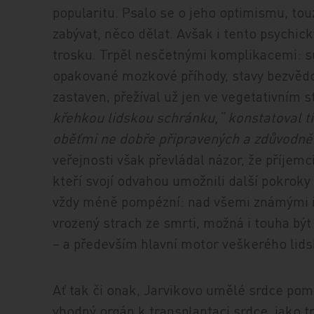
popularitu. Psalo se o jeho optimismu, tou
zabývat, něco dělat. Avšak i tento psychic
trosku. Trpěl nesčetnými komplikacemi: su
opakované mozkové příhody, stavy bezvěd
zastaven, přežíval už jen ve vegetativním s
křehkou lidskou schránku,“ konstatoval ti
oběťmi ne dobře připravených a zdůvodně
veřejnosti však převládal názor, že příjemc
kteří svojí odvahou umožnili další pokrok
vždy méně pompézní: nad všemi známými i
vrozený strach ze smrti, možná i touha b
– a především hlavní motor veškerého lidsk
Ať tak či onak, Jarvikovo umělé srdce pom
vhodný orgán k transplantaci srdce, jako 