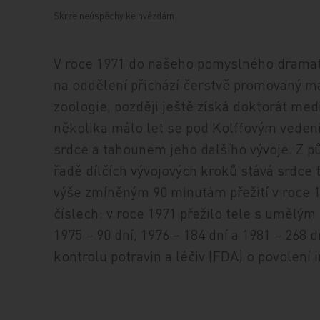
Skrze neúspěchy ke hvězdám
V roce 1971 do našeho pomyslného dramatu
na oddělení přichází čerstvě promovaný m
zoologie, později ještě získá doktorát med
několika málo let se pod Kolffovým vede
srdce a tahounem jeho dalšího vývoje. Z p
řadě dílčích vývojových kroků stává srdce 
výše zmíněným 90 minutám přežití v roce 1
číslech: v roce 1971 přežilo tele s umělým 
1975 – 90 dní, 1976 – 184 dní a 1981 – 268 
kontrolu potravin a léčiv (FDA) o povolen