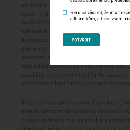
se čekalo, ale… Příjemce údajně očekával,
Beru na vědomí, že informace
nebo – v případě neúspěchu – alespoň pove
odborníkům, a to se všemi riz
realita? Samo umělé srdce fungovalo dobře
vyměněna prasklá chlopeň levého srdce. P
komplikace – selhání ledvin, infarkt myoka
POTVRDIT
pomocí antibiotik významně přispělo k fat
očekávat, horší to bylo s psychikou – nikd
duší udělá dlouhodobý život „na hadicích“, 
rázujícím strojem v hrudi. Clarka sužovaly
záchvatům šílené hrůzy a nakonec se údaj
Bezprostřední příčinou úmrtí pak byla cévn
pseudomembranózní kolitidu vyvolanou mik
zničení normální mikrobiální flóry antibio
tubulární buňky, našly se výpotky v dutině b