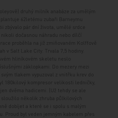
ooleyově) druhý milník anabáze za umělým
plantuje 62letému zubaři Barneymu
ii zbývalo pár dní života, umělé srdce
 nikoli dočasnou náhradu nebo dílčí
perace proběhla na již zmiňovaném Kolffově
h v Salt Lake City. Trvala 7,5 hodiny.
a svém hliníkovém skeletu neslo
příslušnými záklopkami. Do mezery mezi
a svým tlakem vypuzoval z vnitřku krev do
l 180kilový kompresor velikosti ledničky,
jen dvěma hadicemi. (Už tehdy se ale
 sloužilo několik zhruba půlkilových
nně dobíjet a které se i spolu s malým
ku. Proud byl veden jemným kabelem přes