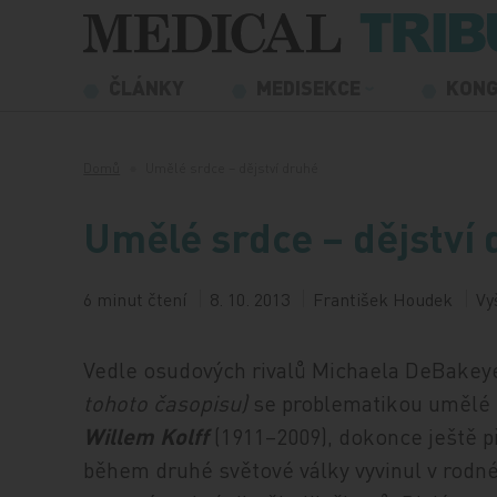
Přeskočit na obsah
ČLÁNKY
MEDISEKCE
KON
Domů
Umělé srdce – dějství druhé
Umělé srdce – dějství
6 minut čtení
8. 10. 2013
František Houdek
Vy
Vedle osudových rivalů Michaela DeBakey
tohoto časopisu)
se problematikou umělé s
Willem Kolff
(1911–2009), dokonce ještě p
během druhé světové války vyvinul v rodn