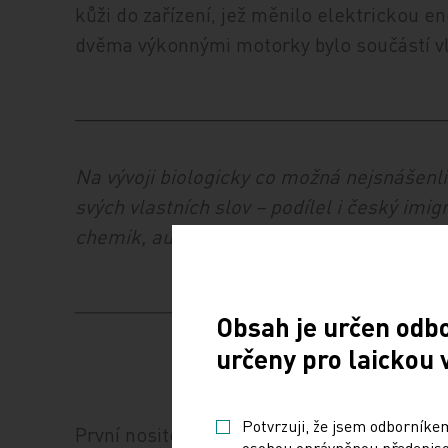
kůži do zařízení, jež měnilo elektrickou e
dvěma výkonnými motorky bylo součástí vl
_________________________________
Na vývoji biologicky co možná nejsnášenli
svých vlastních slov – podílel i český imi
chemik, autor proslulých hydrogelů pro k
_________________________________
Obsah je určen odb
určeny pro laickou 
Potvrzuji, že jsem odborníkem
První nositel umělého srdce zemřel 23. bře
osobou oprávněnou předepisov