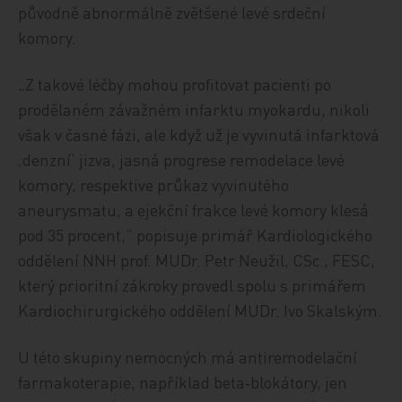
původně abnormálně zvětšené levé srdeční
komory.
„Z takové léčby mohou profitovat pacienti po
prodělaném závažném infarktu myokardu, nikoli
však v časné fázi, ale když už je vyvinutá infarktová
‚denzní‘ jizva, jasná progrese remodelace levé
komory, respektive průkaz vyvinutého
aneurysmatu, a ejekční frakce levé komory klesá
pod 35 procent,“ popisuje primář Kardiologického
oddělení NNH prof. MUDr. Petr Neužil, CSc., FESC,
který prioritní zákroky provedl spolu s primářem
Kardiochirurgického oddělení MUDr. Ivo Skalským.
U této skupiny nemocných má antiremodelační
farmakoterapie, například beta‑blokátory, jen