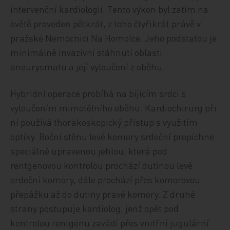
intervenční kardiologií. Tento výkon byl zatím na
světě proveden pětkrát, z toho čtyřikrát právě v
pražské Nemocnici Na Homolce. Jeho podstatou je
minimálně invazivní stáhnutí oblasti
aneurysmatu a její vyloučení z oběhu.
Hybridní operace probíhá na bijícím srdci s
vyloučením mimotělního oběhu. Kardiochirurg při
ní používá thorakoskopický přístup s využitím
optiky. Boční stěnu levé komory srdeční propíchne
speciálně upravenou jehlou, která pod
rentgenovou kontrolou prochází dutinou levé
srdeční komory, dále prochází přes komorovou
přepážku až do dutiny pravé komory. Z druhé
strany postupuje kardiolog, jenž opět pod
kontrolou rentgenu zavádí přes vnitřní jugulární