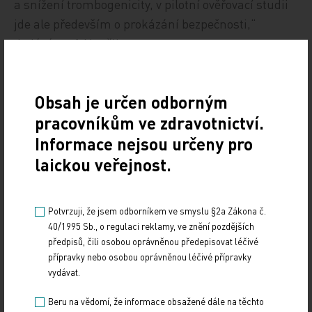
a snížení trombogenicity, v pilotní ověřovací studii
jde ale především o prokázání bezpečnosti,“
dodává prof. Neužil.
Zdroj: Medical Tribune
Obsah je určen odborným
IMPORT: TITULY
pracovníkům ve zdravotnictví.
Informace nejsou určeny pro
Sdílejte článek
laickou veřejnost.
Potvrzuji, že jsem odborníkem ve smyslu §2a Zákona č.
40/1995 Sb., o regulaci reklamy, ve znění pozdějších
předpisů, čili osobou oprávněnou předepisovat léčivé
přípravky nebo osobou oprávněnou léčivé přípravky
vydávat.
Beru na vědomí, že informace obsažené dále na těchto