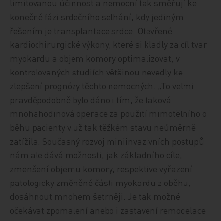
limitovanou účinnost a nemocní tak směřují ke
konečné fázi srdečního selhání, kdy jediným
řešením je transplantace srdce. Otevřené
kardiochirurgické výkony, které si kladly za cíl tvar
myokardu a objem komory optimalizovat, v
kontrolovaných studiích většinou nevedly ke
zlepšení prognózy těchto nemocných. „To velmi
pravděpodobně bylo dáno i tím, že taková
mnohahodinová operace za použití mimotělního o
běhu pacienty v už tak těžkém stavu neúměrně
zatížila. Současný rozvoj miniinvazivních postupů
nám ale dává možnosti, jak základního cíle,
zmenšení objemu komory, respektive vyřazení
patologicky změněné části myokardu z oběhu,
dosáhnout mnohem šetrněji. Je tak možné
očekávat zpomalení anebo i zastavení remodelace