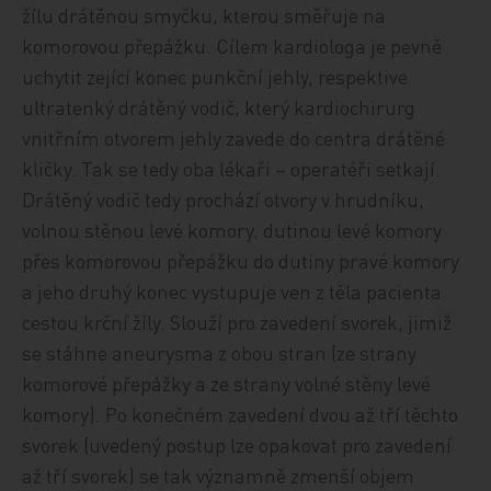
žílu drátěnou smyčku, kterou směřuje na
komorovou přepážku. Cílem kardiologa je pevně
uchytit zející konec punkční jehly, respektive
ultratenký drátěný vodič, který kardiochirurg
vnitřním otvorem jehly zavede do centra drátěné
kličky. Tak se tedy oba lékaři – operatéři setkají.
Drátěný vodič tedy prochází otvory v hrudníku,
volnou stěnou levé komory, dutinou levé komory
přes komorovou přepážku do dutiny pravé komory
a jeho druhý konec vystupuje ven z těla pacienta
cestou krční žíly. Slouží pro zavedení svorek, jimiž
se stáhne aneurysma z obou stran (ze strany
komorové přepážky a ze strany volné stěny levé
komory). Po konečném zavedení dvou až tří těchto
svorek (uvedený postup lze opakovat pro zavedení
až tří svorek) se tak významně zmenší objem