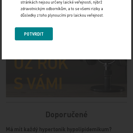
stránkách nejsou určeny laické veřejnosti, nýbrž
zdravotnickým odborníkům, a to se všemi riziky a
důsledky z toho plynoucími pro laickou veřejnost.
POTVRDIT
Doporučené
Má mít každý hypertonik hypolipidemikum?