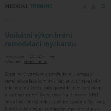
Přeskočit na obsah
Domů
Unikátní výkon brání
remodelaci myokardu
3 minuty čtení
25. 3. 2014
lon
Vyšlo v titulu
Medical Tribune
Zcela nový typ výkonu směřujícího k omezení
remodelace levé komory u pacientů po závažném
infarktu myokardu začal provádět tým kardiologů
a kardiochirurgů Nemocnice Na Homolce (NNH).
Jde o hybridní zákrok s využitím systému Revivent,
který v sobě spojuje kardiochirurgické postupy s