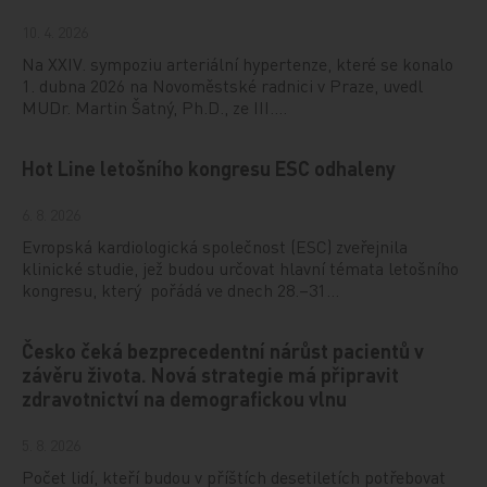
10. 4. 2026
Na XXIV. sympoziu arteriální hypertenze, které se konalo
1. dubna 2026 na Novoměstské radnici v Praze, uvedl
MUDr. Martin Šatný, Ph.D., ze III.…
Hot Line letošního kongresu ESC odhaleny
6. 8. 2026
Evropská kardiologická společnost (ESC) zveřejnila
klinické studie, jež budou určovat hlavní témata letošního
kongresu, který pořádá ve dnech 28.–31…
Česko čeká bezprecedentní nárůst pacientů v
závěru života. Nová strategie má připravit
zdravotnictví na demografickou vlnu
5. 8. 2026
Počet lidí, kteří budou v příštích desetiletích potřebovat