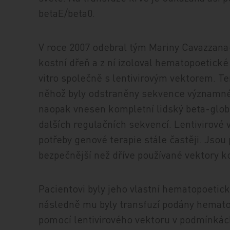
betaE/beta0.
V roce 2007 odebral tým Mariny Cavazzana-
kostní dřeň a z ní izoloval hematopoetick
vitro společně s lentivirovým vektorem. Ten
něhož byly odstraněny sekvence významné 
naopak vnesen kompletní lidský beta-glob
dalších regulačních sekvencí. Lentivirové 
potřeby genové terapie stále častěji. Jsou 
bezpečnější než dříve používané vektory k
Pacientovi byly jeho vlastní hematopoeti
následně mu byly transfuzí podány hemato
pomocí lentivirového vektoru v podmínkách