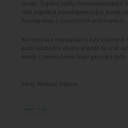
terapii. Zvýšení podílu hematopoetickýc
celé populace hematopoetických buněk se 
hemoglobinu v cirkulujících erytrocytech.
Koncentrace hemoglobinu byly víceméně st
podíl léčebného efektu připadá na vrub 
buněk s nenarušenou kopií genu pro beta-
Zdroj: Medical Tribune
IMPORT: TITULY