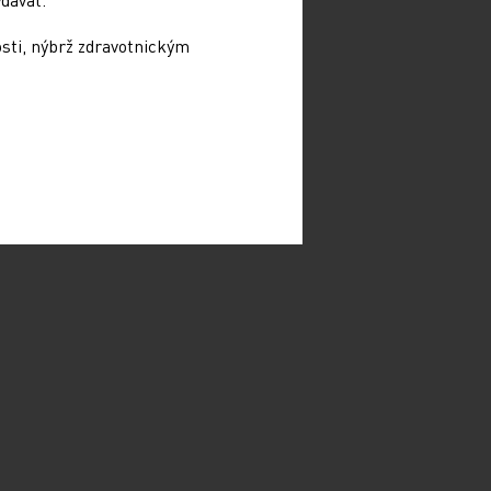
osti, nýbrž zdravotnickým