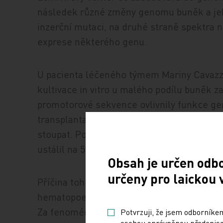
následek různé změny genomu buněk a jeho
inzerční mutaci, na druhé straně spektra 
exprese některého genu.
U pacienta léčeného týmem Mariny Cavazz
kultivace in vitro u malého podílu buněk za
promotorové sekvence ovlivnily funkce ge
transplantaci začal podíl klonu těchto bu
stoupat. Po roce se podíl hematopoetick
ustálil na 50 procent.
Obsah je určen odb
určeny pro laickou 
Příčina tohoto nárůstu není jasná. Může to
hematopoetický systém pacienta obnovil z 
Za fenoménem se však může skrývat i zvý
Potvrzuji, že jsem odborníkem
osobou oprávněnou předepisov