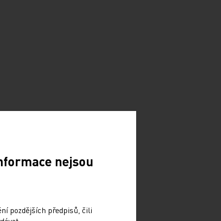
Informace nejsou
í pozdějších předpisů, čili
dávat.