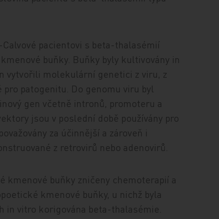
Calvové pacientovi s beta-thalasémií
é kmenové buňky. Buňky byly kultivovány in
 vytvořili molekulární genetici z viru, z
pro patogenitu. Do genomu viru byl
inový gen včetně intronů, promoteru a
vektory jsou v poslední době používány pro
považovány za účinnější a zároveň i
onstruované z retrovirů nebo adenovirů.
cké kmenové buňky zničeny chemoterapií a
poetické kmenové buňky, u nichž byla
 in vitro korigována beta-thalasémie.