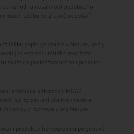
hrou náhod" a dosáhnout podobného
ů možné. Léčbu se zřejmě nepodaří
ož léčbu popisuje studie v Nature, sešly
ovolující expresi určitého množství
to zajišťuje pacientovi určitou produkci
šení produkce bílkoviny HMGA2.
stí, byl by pacient zřejmě i nadále
l Antoniou v rozhovoru pro Nature.
ledování produkce hemoglobinu po genové