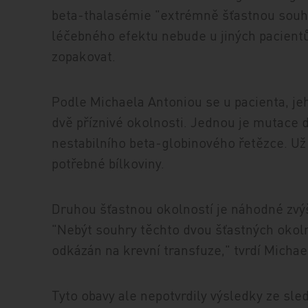
beta-thalasémie "extrémně šťastnou sou
léčebného efektu nebude u jiných pacient
zopakovat.
Podle Michaela Antoniou se u pacienta, jeh
dvě příznivé okolnosti. Jednou je mutace d
nestabilního beta-globinového řetězce. Už 
potřebné bílkoviny.
Druhou šťastnou okolností je náhodné zvý
"Nebýt souhry těchto dvou šťastných okolno
odkázán na krevní transfuze," tvrdí Michae
Tyto obavy ale nepotvrdily výsledky ze s