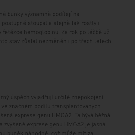
ané buňky významně podílejí na
postupně stoupal a stejně tak rostly i
řetězce hemoglobinu. Za rok po léčbě už
nto stav zůstal nezměněn i po třech letech.
rný úspěch vyjadřují určité znepokojení.
a ve značném podílu transplantovaných
výšená exprese genu HMGA2. Ta bývá běžná
na zvýšené exprese genu HMGA2 je jasná.
omu buněk náhodně, což může mít za