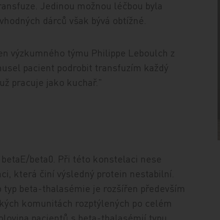
 transfuze. Jedinou možnou léčbou byla
 vhodných dárců však bývá obtížné.
člen výzkumného týmu Philippe Leboulch z
usel pacient podrobit transfuzím každý
už pracuje jako kuchař."
 betaE/beta0. Při této konstelaci nese
, která činí výsledný protein nestabilní.
o typ beta-thalasémie je rozšířen především
ijských komunitách rozptýlených po celém
olovina pacientů s beta-thalasémií typu