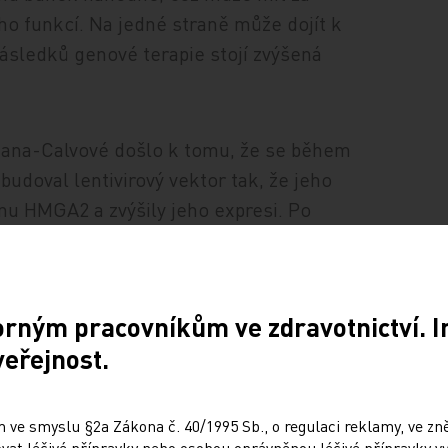
 funkcí. Na jedné straně může dojít k
následků genové terapie stojí zvýšená
ana-Calvové došlo k tomu, že se během
budoval lentivirový vektor tak, že jeho
nu HMGA2 a zvýšily jeho expresi. Po
něk v populaci hematopoetických buněk
ých buněk se zvýšenou expresí HMGA2
orným pracovníkům ve zdravotnictví. 
veřejnost.
 být následek skutečnosti, že se celý
populace čítající jen několik málo buněk.
šený potenciál buněk k buněčnému dělení.
 ve smyslu §2a Zákona č. 40/1995 Sb., o regulaci reklamy, ve zněn
at léčivé přípravky nebo osobou oprávněnou léčivé přípravky vy