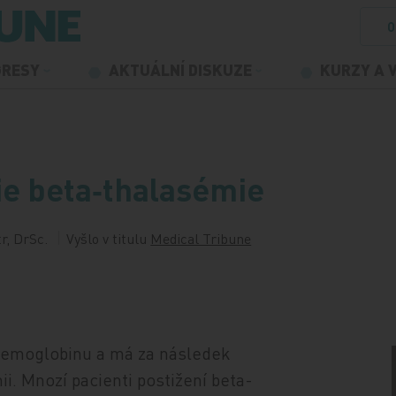
O
GRESY
AKTUÁLNÍ DISKUZE
KURZY A 
e beta‑thalasémie
tr, DrSc.
Vyšlo v titulu
Medical Tribune
 hemoglobinu a má za následek
i. Mnozí pacienti postižení beta-