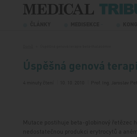
Přeskočit na obsah
ČLÁNKY
MEDISEKCE
KON
Domů
Úspěšná genová terapie beta‑thalasémie
Úspěšná genová terapi
4 minuty čtení
10. 10. 2010
Prof. Ing. Jaroslav Pe
Mutace postihuje beta-globinový řetězec
nedostatečnou produkci erytrocytů a anémi