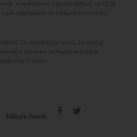
h buněk s nadměrnou expresí HMGA2 na 50 %
nijak neprojevilo na celkovém množství
abilní. To nasvědčuje tomu, že značný
samotného uchycení hematopoetických
globinový řetězec.
Sdílejte článek