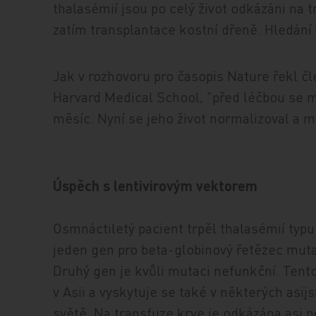
thalasémií jsou po celý život odkázáni na
zatím transplantace kostní dřeně. Hledání
Jak v rozhovoru pro časopis Nature řekl 
Harvard Medical School, "před léčbou se m
měsíc. Nyní se jeho život normalizoval a m
Úspěch s lentivirovým vektorem
Osmnáctiletý pacient trpěl thalasémií typu
jeden gen pro beta-globinový řetězec mutaci
Druhý gen je kvůli mutaci nefunkční. Tent
v Asii a vyskytuje se také v některých as
světě. Na transfuze krve je odkázána asi p