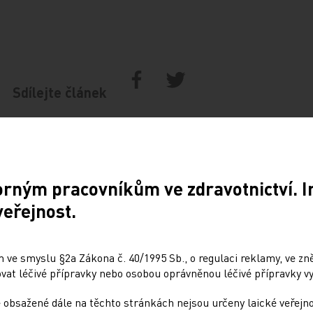
Sdílejte článek
orným pracovníkům ve zdravotnictví. 
veřejnost.
 ve smyslu §2a Zákona č. 40/1995 Sb., o regulaci reklamy, ve zněn
at léčivé přípravky nebo osobou oprávněnou léčivé přípravky vy
Doporučené
 obsažené dále na těchto stránkách nejsou určeny laické veřejn