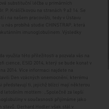
vá substituční léčba u primárních
r. P. Králíčkovou na stranách 9 až 14. Se
 i na našem pracovišti, tedy v Ústavu
ž u nás probíhá studie CHINSTRAP, která
bkutánním imunoglobulinem. Výsledky
 využila této příležitosti a pozvala vás na
i cience, ESID 2014, který se bude konat v
a 2014. Více informaci najdete na
slavili Den vzácných onemocnění, kterému
představují ti, jejichž blízcí mají některou
od letošním mottem: „Společně za lepší
noglobuliny v současnosti přijímáme jako
 stavů. Gerhard Hodler však stál v