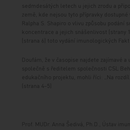
sedmdesátých letech u jejich zrodu a připo
země, kde nejsou tyto přípravky dostupné 
Ralpha S. Shapiro o vlivu způsobu podání 
koncentrace a jejich snášenlivost (strany 
(strana 6) toto vydání imunologických Fakto
Doufám, že v časopise najdete zajímavé a u
společně s ředitelem společnosti CSL Beh
edukačního projektu, mohli říci: „Na rozdí
(strana 4–5)
Prof. MUDr. Anna Šedivá, Ph.D., Ústav imu