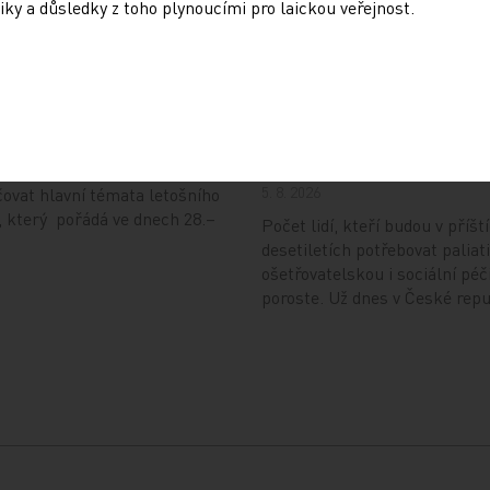
iky a důsledky z toho plynoucími pro laickou veřejnost.
e letošního kongresu
Česko čeká bezprecede
haleny
nárůst pacientů v závě
života. Nová strategie
připravit zdravotnictví
demografickou vlnu
kardiologická společnost
ejnila klinické studie, jež
5. 8. 2026
ovat hlavní témata letošního
 který pořádá ve dnech 28.–
Počet lidí, kteří budou v příšt
desetiletích potřebovat paliati
ošetřovatelskou i sociální péč
poroste. Už dnes v České rep