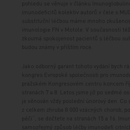
pohledu se věnuje v článku Imunoglobulino
imunodeficitů kolektiv autorů v čele s MUD
substituční léčbou máme mnoho zkušeností
imunologie FN v Motole. V současnosti té
zkoumá spokojenost pacientů s léčbou su
budou známy v příštím roce.
Jako odborný garant tohoto vydání bych ráda
kongres Evropské společnosti pro imunodef
pražském Kongresovém centru koncem říjn
stranách 7 a 8. Letos jsme již po sedmé o
je věnován vždy poslední únorový den. Co si 
z celkem zhruba 8 000 vzácných chorob, p
péči“, se dočtete na stranách 15 a 16. Imu
samozřejmý způsob léčby imunodefi citních