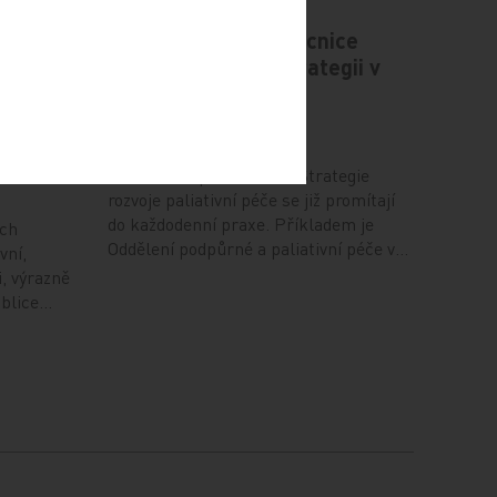
ntní
Psychiatrická nemocnice
ru
Bohnice ukazuje strategii v
 má
praxi
 na
5. 8. 2026
Jednotlivá opatření nové Strategie
rozvoje paliativní péče se již promítají
do každodenní praxe. Příkladem je
ích
Oddělení podpůrné a paliativní péče v…
vní,
i, výrazně
ublice…