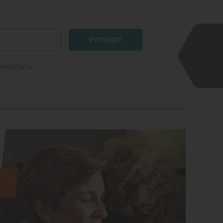
POTVRDIT
wsletteru