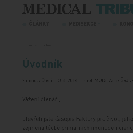
Přeskočit na obsah
ČLÁNKY
MEDISEKCE
KON
Domů
Úvodník
Úvodník
2 minuty čtení
3. 4. 2014
Prof. MUDr. Anna Šedivá
Vážení čtenáři,
otevřeli jste časopis Faktory pro život, jeh
zejména léčbě primárních imunodefi cienc