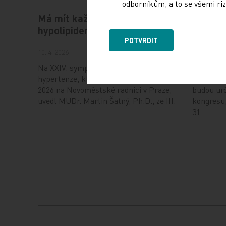
odborníkům, a to se všemi riz
Má mít každý hypertonik
Hot Lin
hypolipidemikum?
ESC od
POTVRDIT
10. 4. 2026
6. 8. 2026
Na XXIV. sympoziu arteriální
Evropská 
hypertenze, které se konalo 1. dubna
(ESC) zveř
2026 na Novoměstské radnici v Praze,
budou urč
uvedl MUDr. Martin Šatný, Ph.D., ze III.
kongresu,
…
31…