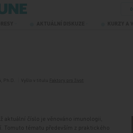
O
GRESY
AKTUÁLNÍ DISKUZE
KURZY A 
, Ph.D.
Vyšlo v titulu
Faktory pro život
ož aktuální číslo je věnováno imunologii,
í. Tomuto tématu především z praktického