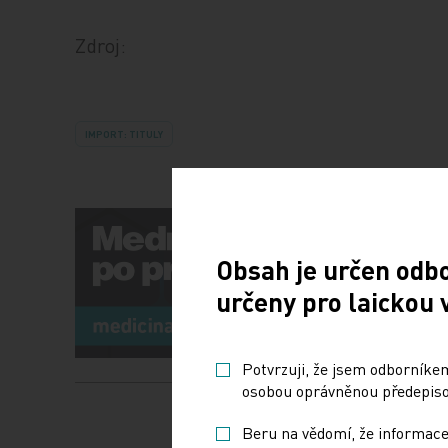
Zdroj:
IMPORT: TITULY
Obsah je určen odb
určeny pro laickou 
Potvrzuji, že jsem odborníkem
osobou oprávněnou předepisov
Beru na vědomí, že informace