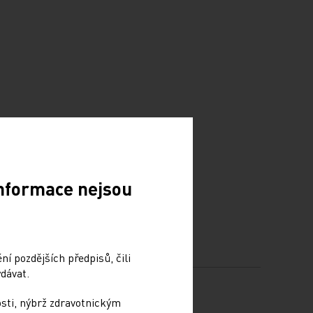
Informace nejsou
í pozdějších předpisů, čili
dávat.
osti, nýbrž zdravotnickým