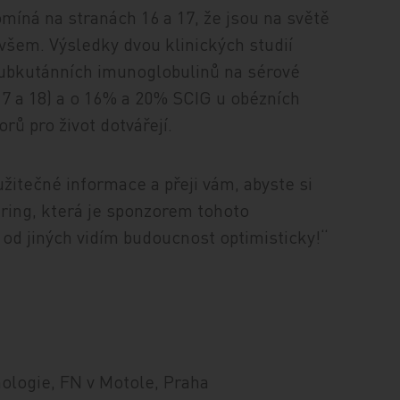
míná na stranách 16 a 17, že jsou na světě
všem. Výsledky dvou klinických studií
subkutánních imunoglobulinů na sérové
17 a 18) a o 16% a 20% SCIG u obézních
rů pro život dotvářejí.
žitečné informace a přeji vám, abyste si
ring, která je sponzorem tohoto
l od jiných vidím budoucnost optimisticky!“
nologie, FN v Motole, Praha