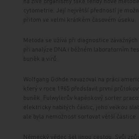
na živé organismy také tehdy nové metod
cytometrie. Její největší předností je mo
přitom ve velmi krátkém časovém úseku.
Metoda se užívá při diagnostice závažných
při analýze DNA i běžném laboratorním tes
buněk a virů.
Wolfgang Göhde navazoval na práci ameri
který v roce 1965 představil první průtokov
buněk. Fulwylerův kapénkový sorter pracov
elektricky nabitých částic, jeho velkou sl
ale byla nemožnost sortovat větší částice.
Německý vědec šel jinou cestou. Svůj způso