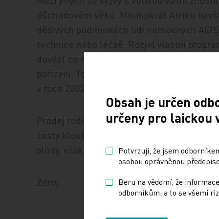
Mezi jinými se výzvy s velikou vášní zhost
důchodovém věku. Mnohokrát Afriku navštívi
děsivých podmínkách lidí nemocných AIDS 
technice nebo léčbě. Rozjel vlastní progra
dovézt co největší množství CD4 testerů a p
pořízení. To se mu zdařilo, a tak cena za 
v roce 2002 to bylo 40 €.
Obsah je určen odb
určeny pro laickou 
Prodej rodinné firmy japonské korporaci
cesty kloubící vědu a vývoj nových přístroj
plody, však trvá dál.
Potvrzuji, že jsem odborníkem
osobou oprávněnou předepisov
Zdroj:
Beru na vědomí, že informace
odborníkům, a to se všemi riz