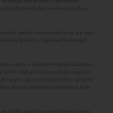
ě zkoumání buněk pomocí průtokové
žnost analyzovat buňky ve velkém počtu a
 chorob, typicky onemocnění krve, ale také
tování a výzkumu, například rostlinných
ckého vědce a vynálezce Macka Fulwylera,
ý sorter, tedy přístroj umožňující separaci
al na principu elektrostatického vychýlení
abinou kromě některých biologických rizik
b třídění založil na specifickém rozptylu