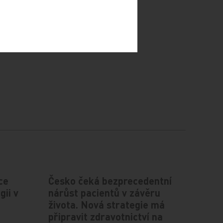
ce
Česko čeká bezprecedentní
gii v
nárůst pacientů v závěru
života. Nová strategie má
připravit zdravotnictví na