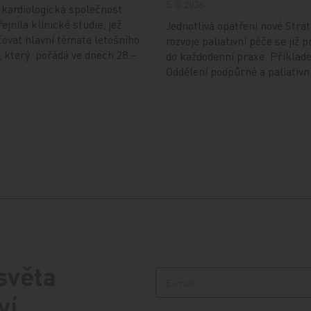
5. 8. 2026
kardiologická společnost
ejnila klinické studie, jež
Jednotlivá opatření nové Strat
ovat hlavní témata letošního
rozvoje paliativní péče se již p
 který pořádá ve dnech 28.–
do každodenní praxe. Příklad
Oddělení podpůrné a paliativn
 světa
ví.