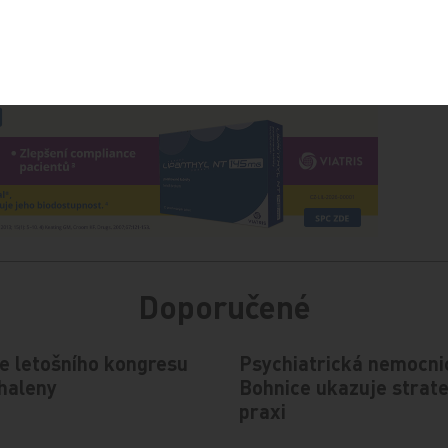
Sdílejte článek
Doporučené
e letošního kongresu
Psychiatrická nemocni
haleny
Bohnice ukazuje strate
praxi