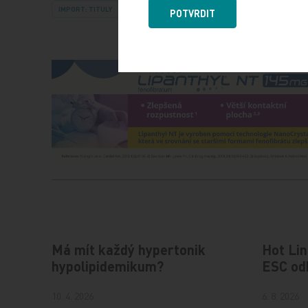
IMPORT: TITULY
POTVRDIT
Má mít každý hypertonik
Hot Lin
hypolipidemikum?
ESC od
10. 4. 2026
6. 8. 2026