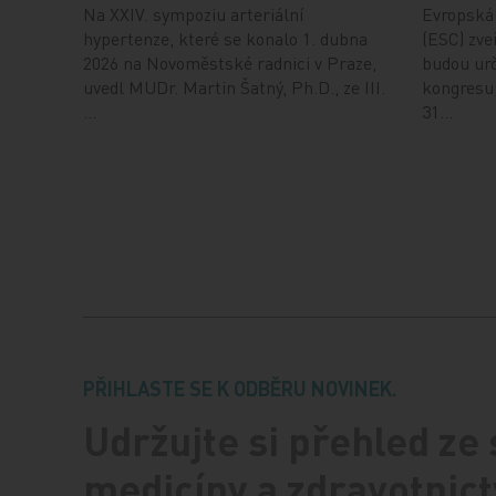
Na XXIV. sympoziu arteriální
Evropská 
hypertenze, které se konalo 1. dubna
(ESC) zveř
2026 na Novoměstské radnici v Praze,
budou urč
uvedl MUDr. Martin Šatný, Ph.D., ze III.
kongresu,
…
31…
PŘIHLASTE SE K ODBĚRU NOVINEK.
Udržujte si přehled ze
medicíny a zdravotnict