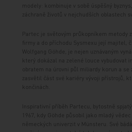
modely: kombinuje v sobě úspěšný byznys,
záchraně životů v nejchudších oblastech s
Partec je světovým průkopníkem metody z
firmy a do příchodu Sysmexu její majitel, 
Wolfgang Göhde, je nejen uznávaným vyná
který dokázal na zelené louce vybudovat 
obratem na úrovni půl miliardy korun a se 
zasvětil část své kariéry vývoji přístrojů, 
končinách.
Inspirativní příběh Partecu, bytostně spjat
1967, kdy Göhde působil jako mladý vědec 
německých univerzit v Münsteru. Své bádá