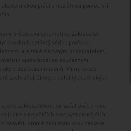
 akademickou práci a nezištnou pomoc při
věta.
vané průtoková cytometrie. Zakladatel
čtyřiasedmdesátiletý vědec profesor
lezcem, ale také šikovným podnikatelem,
inovativní společnost se současným
zisky v desítkách milionů. Mimo to ale
které zachraňují životy v odlehlých afrických
ý s jeho zakladatelem, se začal psát v roce
na jedné z největších a nejvýznamnějších
ní zasvětil kromě zkoumání vlivu radiace