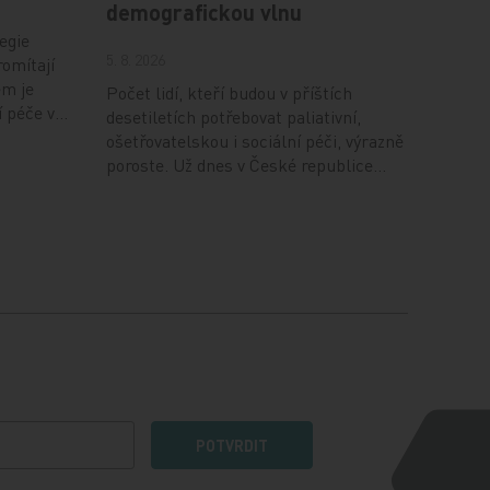
demografickou vlnu
egie
5. 8. 2026
romítají
em je
Počet lidí, kteří budou v příštích
í péče v…
desetiletích potřebovat paliativní,
ošetřovatelskou i sociální péči, výrazně
poroste. Už dnes v České republice…
POTVRDIT