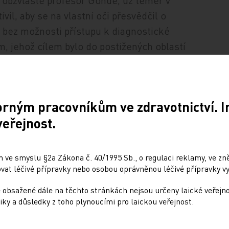
il obzvláště profesor Göhde, už téměř v
l, aby se na vlastní oči přesvědčil o
bez možnosti přístupu k diagnostické
m, jehož cílem bylo do postižených oblastí
řitom co nejvíce snížit náklady na jejich
jedno vyšetření se dnes pohybuje kolem 2 €,
orným pracovníkům ve zdravotnictví. 
veřejnost.
 Sysmex je završením Göhdeho úspěšné
ů, jeho africká mise, která už dávno nese
 ve smyslu §2a Zákona č. 40/1995 Sb., o regulaci reklamy, ve zněn
at léčivé přípravky nebo osobou oprávněnou léčivé přípravky vy
 obsažené dále na těchto stránkách nejsou určeny laické veřejn
iky a důsledky z toho plynoucími pro laickou veřejnost.