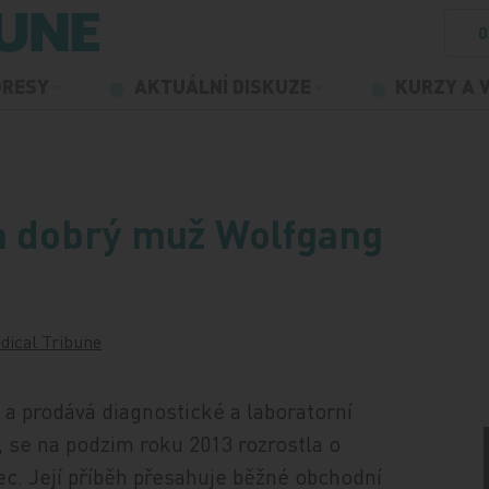
O
GRESY
AKTUÁLNÍ DISKUZE
KURZY A 
a dobrý muž Wolfgang
dical Tribune
í a prodává diagnostické a laboratorní
, se na podzim roku 2013 rozrostla o
. Její příběh přesahuje běžné obchodní