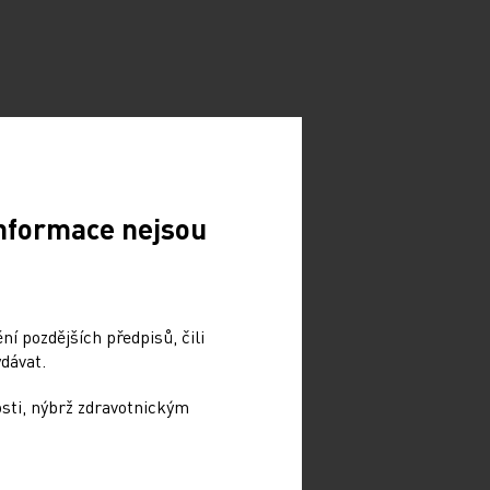
Informace nejsou
í pozdějších předpisů, čili
dávat.
osti, nýbrž zdravotnickým