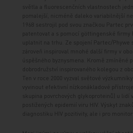
světla a fluorescenčních vlastnostech jed
pomalejší, nicméně daleko variabilnější ne
1968 sestrojil pod svou značkou Partec prvn
patentovat a s pomocí göttingenské firmy
uplatnit na trhu. Ze spojení Partec/Phywe s
zároveň inspiroval mnohé další firmy v ob
úspěšného byznysmena. Kromě zmíněné prác
dobrodružství inspirovaného kolegou z o
Ten v roce 2000 vyzval světové výzkumníky 
vyvinout efektivní nízkonákladové přístroj
skupina povrchových glykoproteinů) u lidí 
postižených epidemií viru HIV. Výskyt znak
diagnostiku HIV pozitivity, ale i pro monit