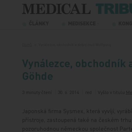
Přeskočit na obsah
ČLÁNKY
MEDISEKCE
KON
Domů
Vynálezce, obchodník a dobrý muž Wolfgang…
Vynálezce, obchodník 
Göhde
3 minuty čtení
30. 6. 2014
red
Vyšlo v titulu
Me
Japonská firma Sysmex, která vyvíjí, vyráb
přístroje, zastoupená také na českém trhu
pozoruhodnou německou společnost Partec