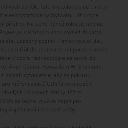
notlivých buněk. Tato metoda je sice o něco
ž elektrostatické vychylování. Už v roce
í přístroj. Na konci téhož roku jej nechal
 Phywe jej v krátkém čase rovněž dokázal
e stal úspěšný podnik. Partec vyvíjel dál,
oru, sám Göhde ale neustrnul pouze v pozici
e v oboru radiobiologie se pustil do
boru, Američanem Howardem W. Shapirem.
z oblasti cytometrie, aby se pokusili
e pro měření znaků CD4 (diferenciační
v chudých oblastech Afriky, těžce
ů CD4 se běžně využívá nejen pro
oring úspěšnosti následné léčby.