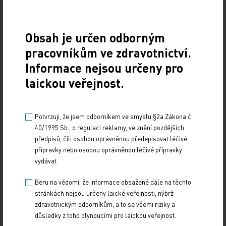
Obsah je určen odborným
pracovníkům ve zdravotnictví.
Informace nejsou určeny pro
laickou veřejnost.
Potvrzuji, že jsem odborníkem ve smyslu §2a Zákona č.
Doporučené
40/1995 Sb., o regulaci reklamy, ve znění pozdějších
předpisů, čili osobou oprávněnou předepisovat léčivé
Má mít každý hypertonik hypolipidemikum?
přípravky nebo osobou oprávněnou léčivé přípravky
vydávat.
10. 4. 2026
Beru na vědomí, že informace obsažené dále na těchto
Na XXIV. sympoziu arteriální hypertenze, které se konalo
1. dubna 2026 na Novoměstské radnici v Praze, uvedl
stránkách nejsou určeny laické veřejnosti, nýbrž
MUDr. Martin Šatný, Ph.D., ze III.…
zdravotnickým odborníkům, a to se všemi riziky a
důsledky z toho plynoucími pro laickou veřejnost.