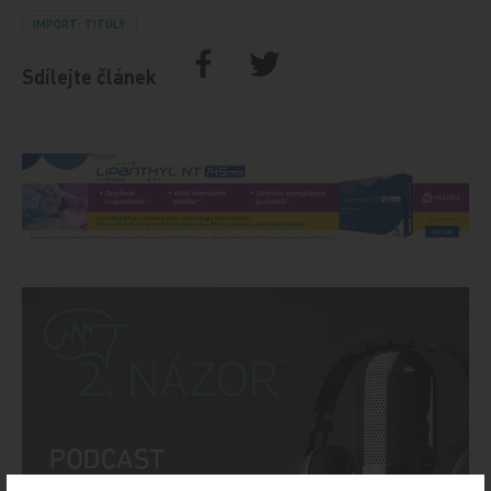
IMPORT: TITULY
Sdílejte článek