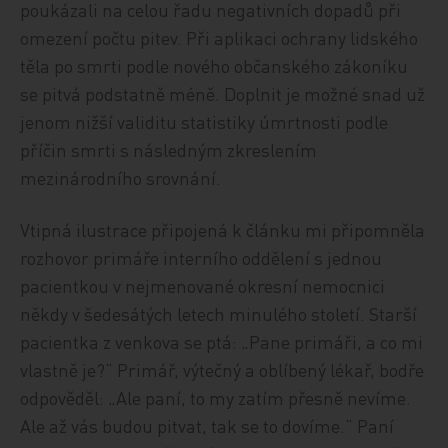
poukázali na celou řadu negativních dopadů při
omezení počtu pitev. Při aplikaci ochrany lidského
těla po smrti podle nového občanského zákoníku
se pitvá podstatně méně. Doplnit je možné snad už
jenom nižší validitu statistiky úmrtnosti podle
příčin smrti s následným zkreslením
mezinárodního srovnání.
Vtipná ilustrace připojená k článku mi připomněla
rozhovor primáře interního oddělení s jednou
pacientkou v nejmenované okresní nemocnici
někdy v šedesátých letech minulého století. Starší
pacientka z venkova se ptá: „Pane primáři, a co mi
vlastně je?“ Primář, výtečný a oblíbený lékař, bodře
odpověděl: „Ale paní, to my zatím přesně nevíme.
Ale až vás budou pitvat, tak se to dovíme.“ Paní