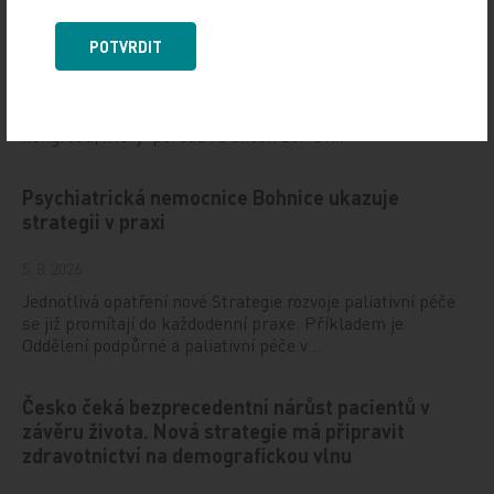
Hot Line letošního kongresu ESC odhaleny
POTVRDIT
6. 8. 2026
Evropská kardiologická společnost (ESC) zveřejnila
klinické studie, jež budou určovat hlavní témata letošního
kongresu, který pořádá ve dnech 28.–31…
Psychiatrická nemocnice Bohnice ukazuje
strategii v praxi
5. 8. 2026
Jednotlivá opatření nové Strategie rozvoje paliativní péče
se již promítají do každodenní praxe. Příkladem je
Oddělení podpůrné a paliativní péče v…
Česko čeká bezprecedentní nárůst pacientů v
závěru života. Nová strategie má připravit
zdravotnictví na demografickou vlnu