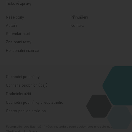
Tiskové zprávy
Naše tituly
Přihlášení
Autoři
Kontakt
Kalendář akcí
Znalostní testy
Personální inzerce
Obchodní podmínky
Ochrana osobních údajů
Podmínky užití
Obchodní podmínky předplatného
Odstoupení od smlouvy
Fotografie jsou ilustrační, všechny zobrazené osoby jsou modelem. Zdroj:
Shutterstock, iStock.