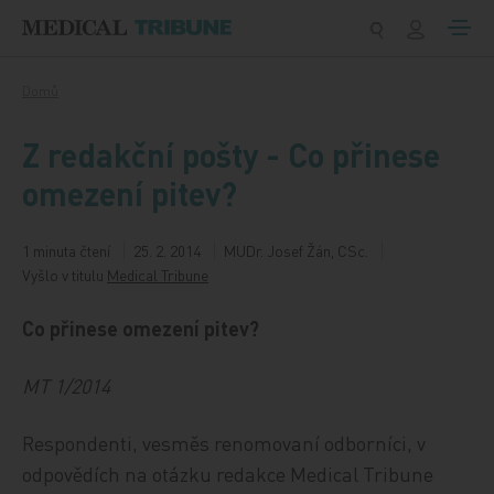
Přeskočit na obsah
Domů
Z redakční pošty - Co přinese
omezení pitev?
1 minuta čtení
25. 2. 2014
MUDr. Josef Žán, CSc.
Vyšlo v titulu
Medical Tribune
Co přinese omezení pitev?
MT 1/2014
Respondenti, vesměs renomovaní odborníci, v
odpovědích na otázku redakce Medical Tribune