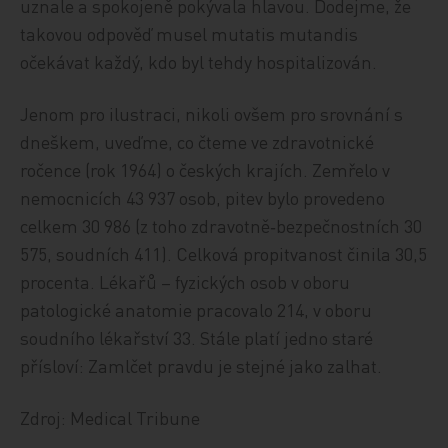
uznale a spokojeně pokývala hlavou. Dodejme, že
takovou odpověď musel mutatis mutandis
očekávat každý, kdo byl tehdy hospitalizován.
Jenom pro ilustraci, nikoli ovšem pro srovnání s
dneškem, uveďme, co čteme ve zdravotnické
ročence (rok 1964) o českých krajích. Zemřelo v
nemocnicích 43 937 osob, pitev bylo provedeno
celkem 30 986 (z toho zdravotně‑bezpečnostních 30
575, soudních 411). Celková propitvanost činila 30,5
procenta. Lékařů – fyzických osob v oboru
patologické anatomie pracovalo 214, v oboru
soudního lékařství 33. Stále platí jedno staré
přísloví: Zamlčet pravdu je stejné jako zalhat.
Zdroj: Medical Tribune