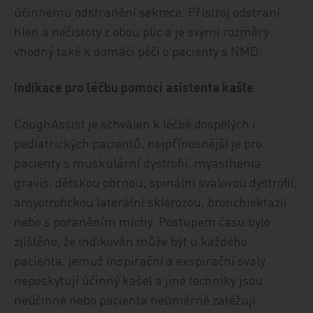
účinnému odstranění sekrece. Přístroj odstraní
hlen a nečistoty z obou plic a je svými rozměry
vhodný také k domácí péči o pacienty s NMD.
Indikace pro léčbu pomocí asistenta kašle
CoughAssist je schválen k léčbě dospělých i
pediatrických pacientů, nejpřínosnější je pro
pacienty s muskulární dystrofií, myasthenia
gravis, dětskou obrnou, spinální svalovou dystrofií,
amyotrofickou laterální sklerózou, bronchiektazií
nebo s poraněním míchy. Postupem času bylo
zjištěno, že indikován může být u každého
pacienta, jemuž inspirační a exspirační svaly
neposkytují účinný kašel a jiné techniky jsou
neúčinné nebo pacienta neúměrně zatěžují.