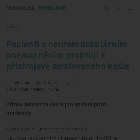
Přeskočit na obsah
Články
Pacienti s neuromuskulárním
onemocněním profitují z
přístrojově asistovaného kašle
7 minut čtení
29. 10. 2018
red
Vyšlo v titulu
Medical Tribune
Přínos asistenta kašle pro snížení plicní
morbidity
Morbidita a úmrtnost pacientů s
neuromuskulárním onemocněním (NMD) je