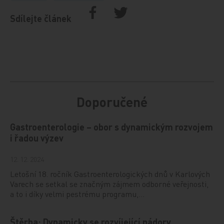
Sdílejte článek
Doporučené
Gastroenterologie – obor s dynamickým rozvojem
i řadou výzev
12. 12. 2024
Letošní 18. ročník Gastroenterologických dnů v Karlových
Varech se setkal se značným zájmem odborné veřejnosti,
a to i díky velmi pestrému programu,…
Štěrba: Dynamicky se rozvíjející nádory