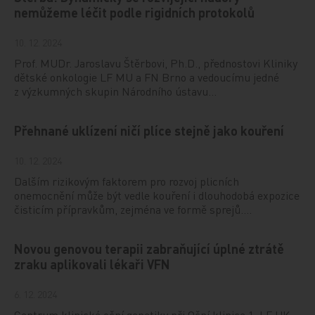
nemůžeme léčit podle rigidních protokolů
10. 12. 2024
Prof. MUDr. Jaroslavu Štěrbovi, Ph.D., přednostovi Kliniky
dětské onkologie LF MU a FN Brno a vedoucímu jedné
z výzkumných skupin Národního ústavu…
Přehnané uklízení ničí plíce stejně jako kouření
10. 12. 2024
Dalším rizikovým faktorem pro rozvoj plicních
onemocnění může být vedle kouření i dlouhodobá expozice
čisticím přípravkům, zejména ve formě sprejů.…
Novou genovou terapii zabraňující úplné ztrátě
zraku aplikovali lékaři VFN
6. 12. 2024
Centrum klinické oční genetiky při Oční klinice 1. LF UK