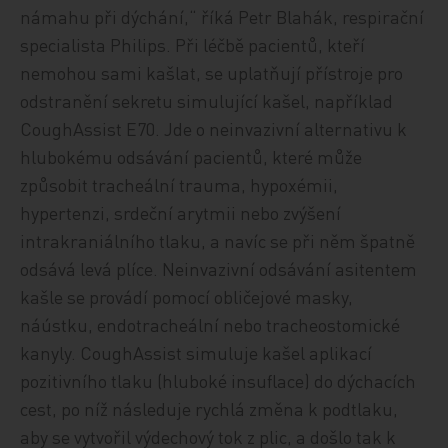
námahu při dýchání,“ říká Petr Blahák, respirační
specialista Philips. Při léčbě pacientů, kteří
nemohou sami kašlat, se uplatňují přístroje pro
odstranění sekretu simulující kašel, například
CoughAssist E70. Jde o neinvazivní alternativu k
hlubokému odsávání pacientů, které může
způsobit tracheální trauma, hypoxémii,
hypertenzi, srdeční arytmii nebo zvýšení
intrakraniálního tlaku, a navíc se při něm špatně
odsává levá plíce. Neinvazivní odsávání asitentem
kašle se provádí pomocí obličejové masky,
náústku, endotracheální nebo tracheostomické
kanyly. CoughAssist simuluje kašel aplikací
pozitivního tlaku (hluboké insuflace) do dýchacích
cest, po níž následuje rychlá změna k podtlaku,
aby se vytvořil výdechový tok z plic, a došlo tak k