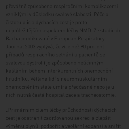
převážně způsobena respiračními komplikacemi
vzniklými v důsledku svalové slabosti. Péče o
čistotu plic a dýchacích cest je proto
nejdůležitějším aspektem léčby NMD. Ze studie dr.
Bacha publikované v European Respiratory
Journal 2003 vyplývá, že více než 90 procent
případů respiračního selhání u pacientů se
svalovou dystrofií je způsobeno neúčinným
kašláním během interkurentních onemocnění
hrudníku. Většina lidí s neuromuskulárním
onemocněním stále umírá předčasně nebo je u
nich nutná častá hospitalizace a tracheostomie.
„Primárním cílem léčby průchodnosti dýchacích
cest je odstranit zadržovanou sekreci a zlepšit
výměnu plynů, podpořit alveolární expanzi a snížit