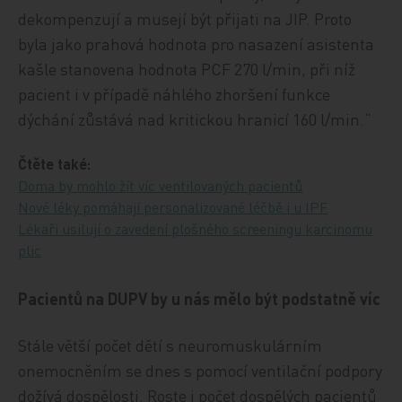
dekompenzují a musejí být přijati na JIP. Proto
byla jako prahová hodnota pro nasazení asistenta
kašle stanovena hodnota PCF 270 l/min, při níž
pacient i v případě náhlého zhoršení funkce
dýchání zůstává nad kritickou hranicí 160 l/min.“
Čtěte také:
Doma by mohlo žít víc ventilovaných pacientů
Nové léky pomáhají personalizované léčbě i u IPF
Lékaři usilují o zavedení plošného screeningu karcinomu
plic
Pacientů na DUPV by u nás mělo být podstatně víc
Stále větší počet dětí s neuromuskulárním
onemocněním se dnes s pomocí ventilační podpory
dožívá dospělosti. Roste i počet dospělých pacientů