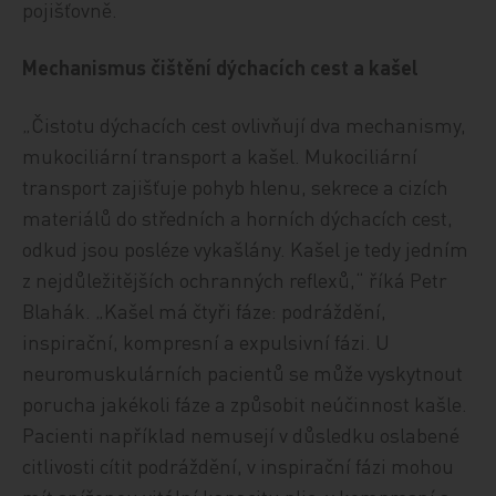
pojišťovně.
Mechanismus čištění dýchacích cest a kašel
„Čistotu dýchacích cest ovlivňují dva mechanismy,
mukociliární transport a kašel. Mukociliární
transport zajišťuje pohyb hlenu, sekrece a cizích
materiálů do středních a horních dýchacích cest,
odkud jsou posléze vykašlány. Kašel je tedy jedním
z nejdůležitějších ochranných reflexů,“ říká Petr
Blahák. „Kašel má čtyři fáze: podráždění,
inspirační, kompresní a expulsivní fázi. U
neuromuskulárních pacientů se může vyskytnout
porucha jakékoli fáze a způsobit neúčinnost kašle.
Pacienti například nemusejí v důsledku oslabené
citlivosti cítit podráždění, v inspirační fázi mohou