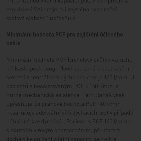
mít sníženou vitální kapacitu plic, v kompresní a
expulsivní fázi hraje roli zejména exspirační
svalová slabost,“ upřesňuje.
Minimální hodnota PCF pro zajištění účinného
kašle
Minimální hodnota PCF (vrcholový průtok vzduchu
při kašli, peak cough flow) potřebná k odstranění
sekretů z centrálních dýchacích cest je 160 l/min. U
pacientů s neasistovaným PCF < 160 l/min je
nutná mechanická asistence. Petr Blahák však
upřesňuje, že prahová hodnota PCF 160 l/min
nezaručuje adekvátní vůli dýchacích cest v případě
náhlé infekce dýchání. „Pacienti s PCF 160 l/min a
s akutním virovým onemocněním, při kterém
dochází ke snížení vitální kapacity, se rychle