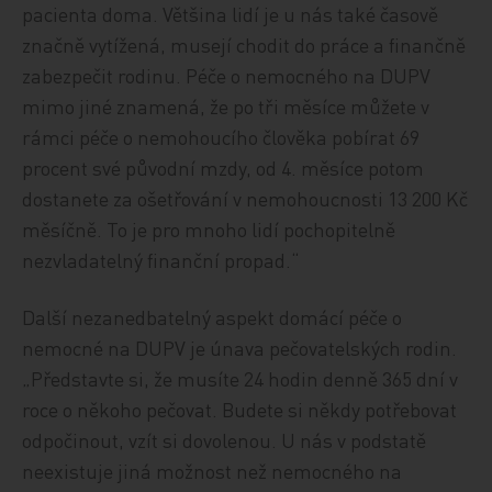
pacienta doma. Většina lidí je u nás také časově
značně vytížená, musejí chodit do práce a finančně
zabezpečit rodinu. Péče o nemocného na DUPV
mimo jiné znamená, že po tři měsíce můžete v
rámci péče o nemohoucího člověka pobírat 69
procent své původní mzdy, od 4. měsíce potom
dostanete za ošetřování v nemohoucnosti 13 200 Kč
měsíčně. To je pro mnoho lidí pochopitelně
nezvladatelný finanční propad.“
Další nezanedbatelný aspekt domácí péče o
nemocné na DUPV je únava pečovatelských rodin.
„Představte si, že musíte 24 hodin denně 365 dní v
roce o někoho pečovat. Budete si někdy potřebovat
odpočinout, vzít si dovolenou. U nás v podstatě
neexistuje jiná možnost než nemocného na