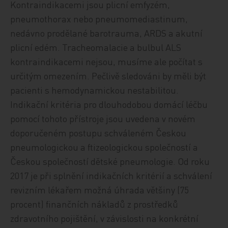
Kontraindikacemi jsou plicní emfyzém,
pneumothorax nebo pneumomediastinum,
nedávno prodělané barotrauma, ARDS a akutní
plicní edém. Tracheomalacie a bulbul ALS
kontraindikacemi nejsou, musíme ale počítat s
určitým omezením. Pečlivě sledováni by měli být
pacienti s hemodynamickou nestabilitou.
Indikační kritéria pro dlouhodobou domácí léčbu
pomocí tohoto přístroje jsou uvedena v novém
doporučeném postupu schváleném Českou
pneumologickou a ftizeologickou společností a
Českou společností dětské pneumologie. Od roku
2017 je při splnění indikačních kritérií a schválení
revizním lékařem možná úhrada většiny (75
procent) finančních nákladů z prostředků
zdravotního pojištění, v závislosti na konkrétní