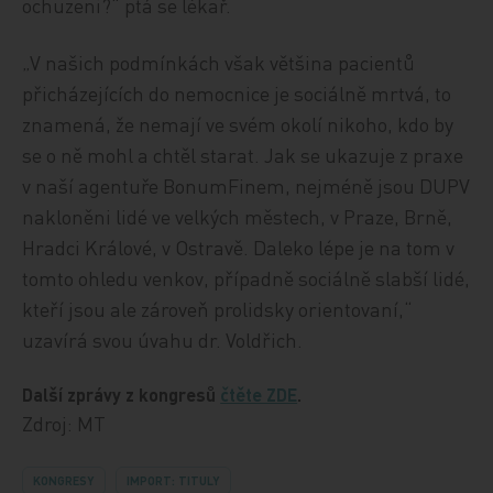
ochuzeni?“ ptá se lékař.
„V našich podmínkách však většina pacientů
přicházejících do nemocnice je sociálně mrtvá, to
znamená, že nemají ve svém okolí nikoho, kdo by
se o ně mohl a chtěl starat. Jak se ukazuje z praxe
v naší agentuře BonumFinem, nejméně jsou DUPV
nakloněni lidé ve velkých městech, v Praze, Brně,
Hradci Králové, v Ostravě. Daleko lépe je na tom v
tomto ohledu venkov, případně sociálně slabší lidé,
kteří jsou ale zároveň prolidsky orientovaní,“
uzavírá svou úvahu dr. Voldřich.
Další zprávy z kongresů
čtěte ZDE
.
Zdroj: MT
KONGRESY
IMPORT: TITULY