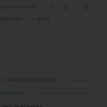
BJEDNAT PŘEDPLATNÉ
VZDĚLÁVÁNÍ
KVÍZY
ČLÁNKY VE STEJNÉM ČÍSLE
SOUVISEJÍCÍ
I čeští lékaři bojují s