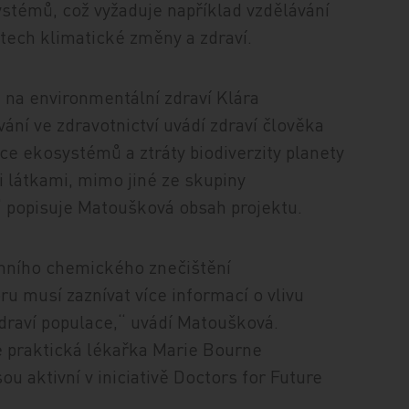
ystémů, což vyžaduje například vzdělávání
ostech klimatické změny a zdraví.
a na environmentální zdraví Klára
ání ve zdravotnictví uvádí zdraví člověka
e ekosystémů a ztráty biodiverzity planety
 látkami, mimo jiné ze skupiny
“ popisuje Matoušková obsah projektu.
enního chemického znečištění
ru musí zaznívat více informací o vlivu
draví populace,“ uvádí Matoušková.
é praktická lékařka Marie Bourne
u aktivní v iniciativě Doctors for Future