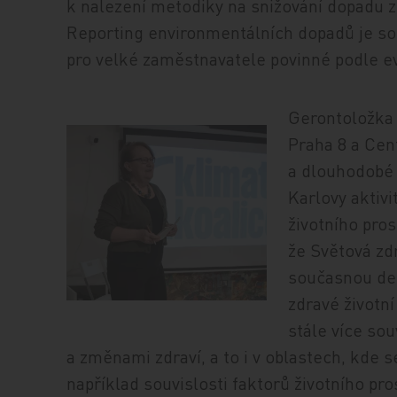
k nalezení metodiky na snižování dopadu zd
Reporting environmentálních dopadů je so
pro velké zaměstnavatele povinné podle e
Gerontoložka 
Praha 8 a Cen
a dlouhodobé 
Karlovy aktiv
životního pros
že Světová zd
současnou dek
zdravé životní
stále více sou
a změnami zdraví, a to i v oblastech, kde s
například souvislosti faktorů životního pr