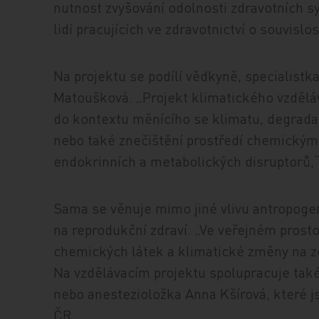
nutnost zvyšování odolnosti zdravotních s
lidí pracujících ve zdravotnictví o souvisl
Na projektu se podílí vědkyně, specialistk
Matoušková. „Projekt klimatického vzděláv
do kontextu měnícího se klimatu, degradac
nebo také znečištění prostředí chemickými
endokrinních a metabolických disruptorů,
Sama se věnuje mimo jiné vlivu antropog
na reprodukční zdraví. „Ve veřejném prosto
chemických látek a klimatické změny na z
Na vzdělávacím projektu spolupracuje tak
nebo anestezioložka Anna Kšírová, které jso
ČR.