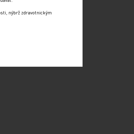
osti, nýbrž zdravotnickým