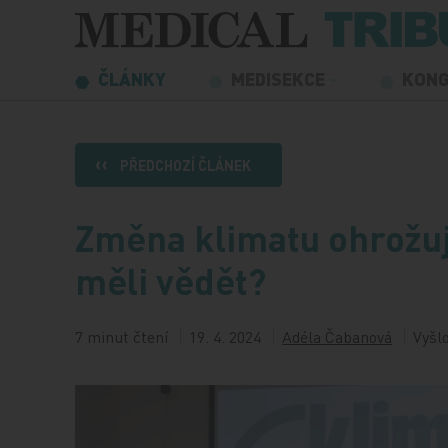
Přeskočit na obsah
ČLÁNKY
MEDISEKCE
KON
PŘEDCHOZÍ ČLÁNEK
Změna klimatu ohrožuje
měli vědět?
7 minut čtení
19. 4. 2024
Adéla Čabanová
Vyšlo