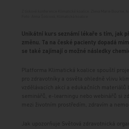
Z tiskové konference Klimatické koalice. Zleva Marie Bourne, 
Foto: Anna Šolcová, Klimatická koalice
Unikátní kurs seznámí lékaře s tím, jak 
změnu. Ta na české pacienty dopadá mimo 
se také zajímají o možné následky chemic
Platforma Klimatická koalice spouští proj
pro zdravotníky a osvěta ohledně vlivu kli
vzdělávacích akcí a edukačních materiálů 
seminářů, e-learningu nebo webinářů si zdr
mezi životním prostředím, zdravím a nemo
Jak upozorňuje Světová zdravotnická orga