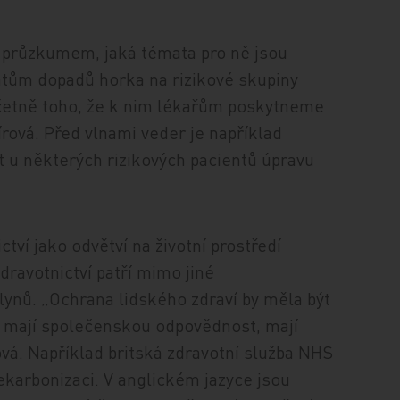
t průzkumem, jaká témata pro ně jsou
atům dopadů horka na rizikové skupiny
včetně toho, že k nim lékařům poskytneme
írová. Před vlnami veder je například
 u některých rizikových pacientů úpravu
tví jako odvětví na životní prostředí
ravotnictví patří mimo jiné
ynů. „Ochrana lidského zdraví by měla být
i mají společenskou odpovědnost, mají
ová. Například britská zdravotní služba NHS
ekarbonizaci. V anglickém jazyce jsou