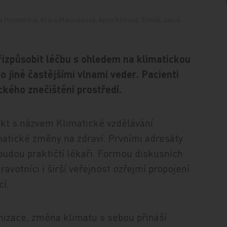
Iva Holmerová, Klára Matoušková, Anna Kšírová, Tomáš Janoš.
přizpůsobit léčbu s ohledem na klimatickou
jiné častějšími vlnami veder. Pacienti
kého znečištění prostředí.
ekt s názvem Klimatické vzdělávání
matické změny na zdraví. Prvními adresáty
budou praktičtí lékaři. Formou diskusních
avotníci i širší veřejnost ozřejmí propojení
cí.
nizace, změna klimatu s sebou přináší