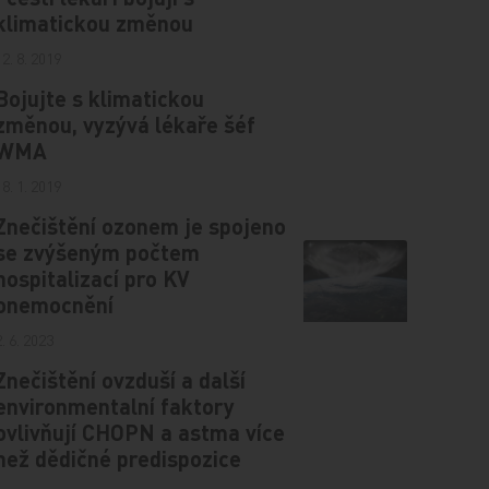
klimatickou změnou
12. 8. 2019
Bojujte s klimatickou
změnou, vyzývá lékaře šéf
WMA
18. 1. 2019
Znečištění ozonem je spojeno
se zvýšeným počtem
hospitalizací pro KV
onemocnění
2. 6. 2023
Znečištění ovzduší a další
environmentalní faktory
ovlivňují CHOPN a astma více
než dědičné predispozice