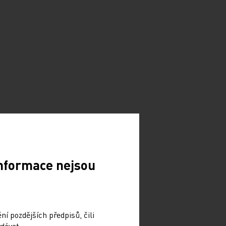
Informace nejsou
í pozdějších předpisů, čili
dávat.