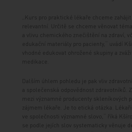
„Kurs pro praktické lékaře chceme zaháji
relevantní. Určitě se chceme věnovat tém
a vlivu chemického znečištění na zdraví, 
edukační materiály pro pacienty,“ uvádí Kš
vhodné edukovat ohrožené skupiny a zvážit
medikace.
Dalším úhlem pohledu je pak vliv zdravotnic
a společenská odpovědnost zdravotníků. Zd
mezi významné producenty skleníkových pl
zájmem lékaře. Je to etická otázka. Lékař
ve společnosti významné slovo,“ říká Kšír
se podle jejích slov systematicky věnuje d