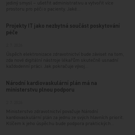
jediný smysl – ušetřit administrativu a vytvořit více
prostoru pro péči o pacienty. Jaké…
Projekty IT jako nezbytná součást poskytování
péče
2. 7. 2026
Úspěch elektronizace zdravotnictví bude záviset na tom,
zda nové digitální nástroje lékařům skutečně usnadní
každodenní práci. Jak pokračuje vývoj…
Národní kardiovaskulární plán má na
ministerstvu plnou podporu
2. 7. 2026
Ministerstvo zdravotnictví považuje Národní
kardiovaskulární plán za jednu ze svých hlavních priorit.
Klíčem k jeho úspěchu bude podpora praktických…