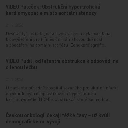
VIDEO Paleček: Obstrukční hypertrofická
kardiomyopatie místo aortální stenózy
21. 7. 2026
Devětačtyřicetiletá, dosud zdravá žena byla odeslána
k dovyšetření pro tříměsíční námahovou dušnost
a podezření na aortální stenózu. Echokardiografie…
VIDEO Pudil: od latentní obstrukce k odpovědi na
cílenou léčbu
21. 7. 2026
U pacienta původně hospitalizovaného pro akutní infarkt
myokardu byla diagnostikována hypertrofická
kardiomyopatie (HCM) s obstrukcí, která se naplno…
Českou onkologii čekají těžké časy – už kvůli
demografickému vývoji