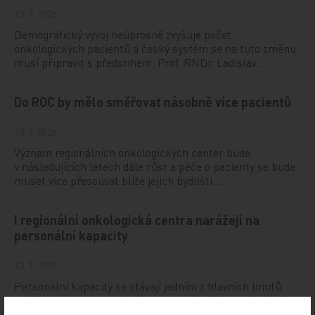
13. 7. 2026
Demografický vývoj neúprosně zvyšuje počet
onkologických pacientů a český systém se na tuto změnu
musí připravit s předstihem. Prof. RNDr. Ladislav…
Do ROC by mělo směřovat násobně více pacientů
13. 7. 2026
Význam regionálních onkologických center bude
v následujících letech dále růst a péče o pacienty se bude
muset více přesouvat blíže jejich bydlišti.…
I regionální onkologická centra narážejí na
personální kapacity
13. 7. 2026
Personální kapacity se stávají jedním z hlavních limitů
dalšího rozvoje regionální onkologické péče. Jaké překážky
dnes regionální onkologická centra…