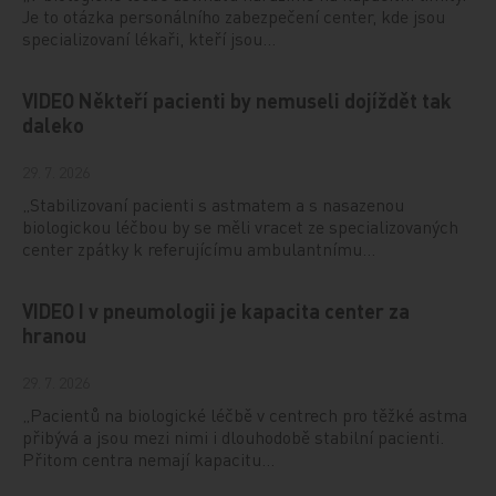
Je to otázka personálního zabezpečení center, kde jsou
specializovaní lékaři, kteří jsou…
VIDEO Někteří pacienti by nemuseli dojíždět tak
daleko
29. 7. 2026
„Stabilizovaní pacienti s astmatem a s nasazenou
biologickou léčbou by se měli vracet ze specializovaných
center zpátky k referujícímu ambulantnímu…
VIDEO I v pneumologii je kapacita center za
hranou
29. 7. 2026
„Pacientů na biologické léčbě v centrech pro těžké astma
přibývá a jsou mezi nimi i dlouhodobě stabilní pacienti.
Přitom centra nemají kapacitu…