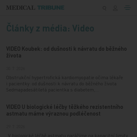
Přeskočit na obsah
Články z média: Video
VIDEO Koubek: od dušnosti k návratu do běžného
života
30. 7. 2026
Obstrukční hypertrofická kardiomyopatie očima lékaře
i pacientky: od dušnosti k návratu do běžného života
Sedmapadesátiletá pacientka s diabetem,…
VIDEO U biologické léčby těžkého rezistentního
astmatu máme výraznou podléčenost
29. 7. 2026
„V biologické léčbě astmatu narážíme na kapacitní limity.