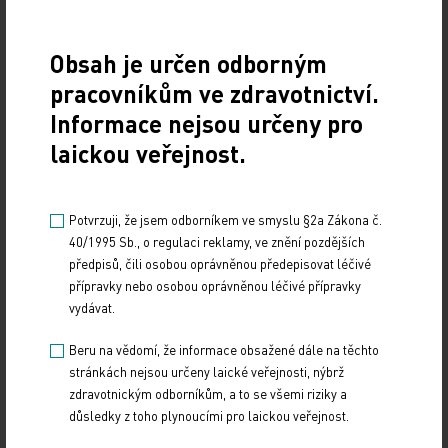
Je odpovědností KOC, aby regionální síť fungovala
Obsah je určen odborným
pracovníkům ve zdravotnictví.
13. 7. 2026
Informace nejsou určeny pro
Fungující síť regionálních onkologických center nevzniká
sama – vyžaduje jasně nastavenou spolupráci
laickou veřejnost.
i odpovědnost jednotlivých pracovišť. MUDr.…
Potvrzuji, že jsem odborníkem ve smyslu §2a Zákona č.
Onkologické patero: Co se daří posunovat a co
40/1995 Sb., o regulaci reklamy, ve znění pozdějších
stagnuje
předpisů, čili osobou oprávněnou předepisovat léčivé
přípravky nebo osobou oprávněnou léčivé přípravky
13. 7. 2026
vydávat.
Jaké změny mohou českou onkologii posunout dál a kde
naopak systém stále naráží na své limity? RNDr. Marián
Beru na vědomí, že informace obsažené dále na těchto
Rybář představuje koncept onkologického…
stránkách nejsou určeny laické veřejnosti, nýbrž
zdravotnickým odborníkům, a to se všemi riziky a
Regionální centra mají nezastupitelnou úlohu
důsledky z toho plynoucími pro laickou veřejnost.