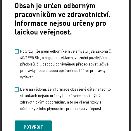
fakultní nemocnice v Praze zásadně zvýšily počty
Obsah je určen odborným
intoxikací léky v kombinaci s návykovými…
pracovníkům ve zdravotnictví.
Informace nejsou určeny pro
laickou veřejnost.
Potvrzuji, že jsem odborníkem ve smyslu §2a Zákona č.
40/1995 Sb., o regulaci reklamy, ve znění pozdějších
VŠECHNY ČLÁNKY
předpisů, čili osobou oprávněnou předepisovat léčivé
MEDISEKCE
přípravky nebo osobou oprávněnou léčivé přípravky
KOMERČNÍ SPOLUPRÁCE
vydávat.
KURZY A VZDĚLÁVÁNÍ
Beru na vědomí, že informace obsažené dále na těchto
stránkách nejsou určeny laické veřejnosti, nýbrž
Tiskové zprávy
zdravotnickým odborníkům, a to se všemi riziky a
důsledky z toho plynoucími pro laickou veřejnost.
Naše tituly
Přihlášení
Autoři
Kontakt
POTVRDIT