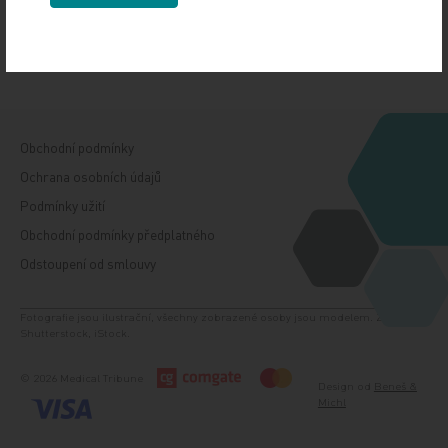
Kalendář akcí
Znalostní testy
Personální inzerce
Obchodní podmínky
Ochrana osobních údajů
Podmínky užití
Obchodní podmínky předplatného
Odstoupení od smlouvy
Fotografie jsou ilustrační, všechny zobrazené osoby jsou modelem. Zdroj:
Shutterstock, iStock.
© 2026 Medical Tribune
Design od
Beneš &
Michl