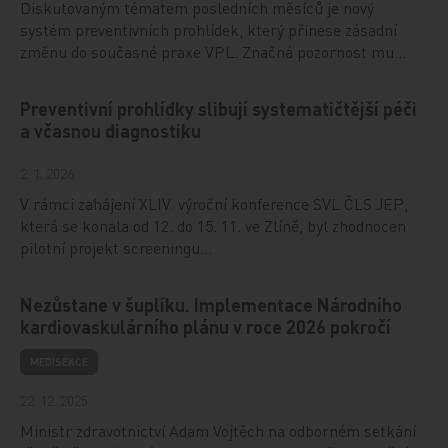
Diskutovaným tématem posledních měsíců je nový
systém preventivních prohlídek, který přinese zásadní
změnu do současné praxe VPL. Značná pozornost mu…
Preventivní prohlídky slibují systematičtější péči
a včasnou diagnostiku
2. 1. 2026
V rámci zahájení XLIV. výroční konference SVL ČLS JEP,
která se konala od 12. do 15. 11. ve Zlíně, byl zhodnocen
pilotní projekt screeningu…
Nezůstane v šuplíku. Implementace Národního
kardiovaskulárního plánu v roce 2026 pokročí
MEDISEKCE
22. 12. 2025
Ministr zdravotnictví Adam Vojtěch na odborném setkání