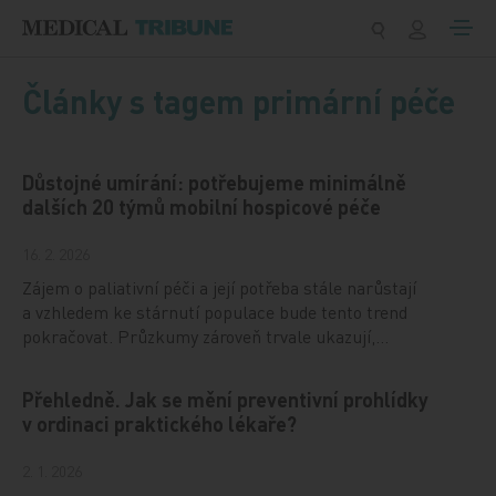
Přeskočit na obsah
Články s tagem primární péče
Důstojné umírání: potřebujeme minimálně
dalších 20 týmů mobilní hospicové péče
16. 2. 2026
Zájem o paliativní péči a její potřeba stále narůstají
a vzhledem ke stárnutí populace bude tento trend
pokračovat. Průzkumy zároveň trvale ukazují,…
Přehledně. Jak se mění preventivní prohlídky
v ordinaci praktického lékaře?
2. 1. 2026