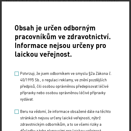
těsně před svým nástupem do funkce podpořil naplnění
Národního kardiovaskulárního plánu a…
Bezdíčková: Nejasné kompetence oslabují péči o
Obsah je určen odborným
pacienta
pracovníkům ve zdravotnictví.
4. 12. 2025
Informace nejsou určeny pro
Nedostatek aktivních školitelů a nejasné kompetence
laickou veřejnost.
mezi praktickými lékaři a internisty vnímají jako
systémový problém také sami vzdělavatelé. MUDr.…
Potvrzuji, že jsem odborníkem ve smyslu §2a Zákona č.
40/1995 Sb., o regulaci reklamy, ve znění pozdějších
Smrt, umírání a péče se mladých týká víc, než by
předpisů, čili osobou oprávněnou předepisovat léčivé
se zdálo
přípravky nebo osobou oprávněnou léčivé přípravky
vydávat.
27. 11. 2025
Nový výzkum Centra paliativní péče a agentury STEM
Beru na vědomí, že informace obsažené dále na těchto
přináší pohled na to, jak Češi přemýšlejí o smrti, umírání
stránkách nejsou určeny laické veřejnosti, nýbrž
a péči o vážně nemocné. Výzkum na…
zdravotnickým odborníkům, a to se všemi riziky a
důsledky z toho plynoucími pro laickou veřejnost.