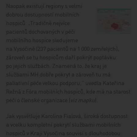
Naopak existují regiony s velmi
dobrou dostupností mobilních
hospiců. „Tradičně nejvíce
pacientů dochovaných v péči
mobilního hospice sledujeme
na Vysočině (237 pacientů na 1 000 zemřelých),
zároveň se tu hospicům daří pokrýt poptávku
po jejich službách. Znamená to, že kraj je
službami MH dobře pokryt a zároveň tu má
paliativní péče velkou podporu,” uvedla Kateřina
Režná z Fóra mobilních hospiců, kde má na starost
péči o členské organizace (
viz mapku
).
Jak vysvětluje Karolina Fialová, široká dostupnost
a vcelku kompletní pokrytí službami mobilních
hospiců v Kraji Vysočina souvisí s dlouhodobou