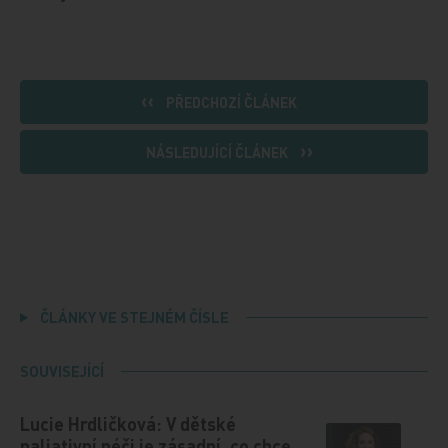
PŘEDCHOZÍ ČLÁNEK
NÁSLEDUJÍCÍ ČLÁNEK
ČLÁNKY VE STEJNÉM ČÍSLE
SOUVISEJÍCÍ
Lucie Hrdličková: V dětské
paliativní péči je zásadní, co chce