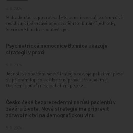
6. 8. 2026
Hidradenitis suppurativa (HS, acne inversa) je chronické
recidivující zánětlivé onemocnění folikulární jednotky,
které se klinicky manifestuje…
Psychiatrická nemocnice Bohnice ukazuje
strategii v praxi
5. 8. 2026
Jednotlivá opatření nové Strategie rozvoje paliativní péče
se již promítají do každodenní praxe. Příkladem je
Oddělení podpůrné a paliativní péče v…
Česko čeká bezprecedentní nárůst pacientů v
závěru života. Nová strategie má připravit
zdravotnictví na demografickou vlnu
5. 8. 2026