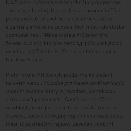
Nově skrze naše krajské koordinátory mapujeme
situaci v jednotlivých krajích v zastoupení dalších
poskytovatelů zdravotních a sociálních služeb
a zaměřujeme se na popsání těch míst, kde služba
dostupná není. Někde to stále může být tím,
že není subjekt, který by tento typ péče poskytoval,“
uvedla pro MT ředitelka Fóra mobilních hospiců
Karolina Fialová.
Proto Fórum MH poskytuje zdarma ke stažení
na svém webu
Průvodce pro (nejen nově) vznikající
mobilní hospice
, který je návodem, jak takovou
službu začít poskytovat. „Častěji ale narážíme
na oblasti, které jsou specifické – nízká hustota
obyvatel, špatně dostupný region nebo malá oblast
mezi již zajištěnými regiony. Zavedení mobilní