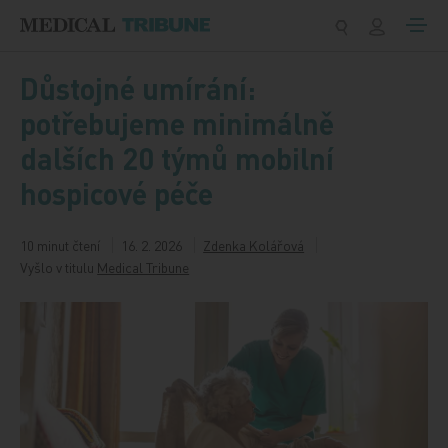
Přeskočit na obsah
Důstojné umírání:
potřebujeme minimálně
dalších 20 týmů mobilní
hospicové péče
10 minut čtení
16. 2. 2026
Zdenka Kolářová
Vyšlo v titulu
Medical Tribune