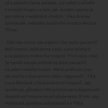
už o jednoho člena pečovali, což svědčí o důvěře
v mobilní hospic i o tom, jak zásadní oporou je
pro rodiny v nejtěžších chvílích,“ říká Andrea
Szymeczek, ředitelka mobilního hospice Medica
Třinec.
„Těší nás mírný, ale stabilní růst počtu pacientů,
kteří mohou dožít doma v péči svých blízkých
a za podpory mobilního hospice. Příznivý je i fakt,
že rovněž stoupá průměrný počet pacientů
na jeden mobilní hospic. Méně potěšující jsou
ale rozdíly v dostupnosti péče v regionech,“ říká
Lucie Mottlová z Fóra mobilních hospiců. Jak
vysvětluje, působení MH je limitováno dojezdností
(dojezdnost hospice se pohybuje okolo 30 km, aby
mohla být zajištěna pohotovost) a v řídce