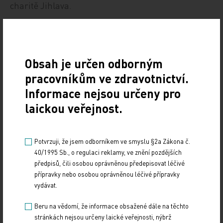
charitě Jihlava.
Rok od roku větší zájem zaznamenává i domácí
hospic Alfa-Omega v Ústí nad Orlicí, kde roste také
počet dochovaných pacientů. V roce 2024 jich bylo
Obsah je určen odborným
134. Podařilo se také rozvinout spolupráci
pracovníkům ve zdravotnictví.
s domovy pro seniory, aby i jejich klienti mohli
Informace nejsou určeny pro
zemřít ve svém domácím prostředí za podpory
laickou veřejnost.
pracovníků mobilního hospice. „Nedílnou součástí
je propojení s ambulancí paliativní medicíny
Potvrzuji, že jsem odborníkem ve smyslu §2a Zákona č.
v Orlickoústecké nemocnici a spolupráce s RZS
40/1995 Sb., o regulaci reklamy, ve znění pozdějších
v našem okrese, kde nám lékaři předávají
předpisů, čili osobou oprávněnou předepisovat léčivé
terminální pacienty bez nutnosti odvozu
přípravky nebo osobou oprávněnou léčivé přípravky
do nemocnice. Pomůžeme vždy tam, kde lidský
vydávat.
příběh končí. Naše péče je zaměřena nejen
Beru na vědomí, že informace obsažené dále na těchto
na pacienta, ale také na pečující a rodiny,”
stránkách nejsou určeny laické veřejnosti, nýbrž