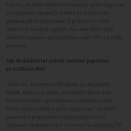
k tomu, že počet mobilních hospiců spíše stagnuje,
stoupá počet pacientů, o které se průměrně
postará jedna organizace. Z průzkumu Fóra
mobilních hospiců vyplývá, že v roce 2024 měly
mobilní hospice v péči/zemřelo v péči MH cca 8 500
pacientů.
Jak do dalších let pokrýt rostoucí poptávku
po službách MH?
„Naší vizí, ke které směřujeme, je, aby každý
člověk, který si to přeje, mohl dožít doma díky
kvalitní mobilní specializované paliativní péči.
Proto sbíráme data o počtu organizací i počtech
pacientů a pracujeme s daty poskytnutými
Ústavem zdravotnických informací a statistiky ČR.