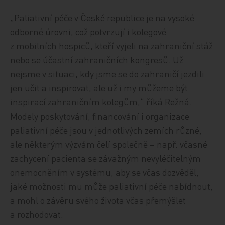
„Paliativní péče v České republice je na vysoké
odborné úrovni, což potvrzují i kolegové
z mobilních hospiců, kteří vyjeli na zahraniční stáž
nebo se účastní zahraničních kongresů. Už
nejsme v situaci, kdy jsme se do zahraničí jezdili
jen učit a inspirovat, ale už i my můžeme být
inspirací zahraničním kolegům,“ říká Režná.
Modely poskytování, financování i organizace
paliativní péče jsou v jednotlivých zemích různé,
ale některým výzvám čelí společně – např. včasné
zachycení pacienta se závažným nevyléčitelným
onemocněním v systému, aby se včas dozvěděl,
jaké možnosti mu může paliativní péče nabídnout,
a mohl o závěru svého života včas přemýšlet
a rozhodovat.