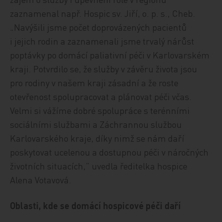
zaznamenal např. Hospic sv. Jiří, o. p. s., Cheb.
„Navýšili jsme počet doprovázených pacientů
i jejich rodin a zaznamenali jsme trvalý nárůst
poptávky po domácí paliativní péči v Karlovarském
kraji. Potvrdilo se, že služby v závěru života jsou
pro rodiny v našem kraji zásadní a že roste
otevřenost spolupracovat a plánovat péči včas.
Velmi si vážíme dobré spolupráce s terénními
sociálními službami a Záchrannou službou
Karlovarského kraje, díky nimž se nám daří
poskytovat ucelenou a dostupnou péči v náročných
životních situacích,” uvedla ředitelka hospice
Alena Votavová.
Oblasti, kde se domácí hospicové péči daří