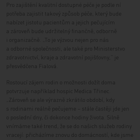
Pro zajištění kvalitní dostupné péče je podle ní
potřeba zajistit takový způsob péče, který bude
nabízet jistotu pacientům a jejich pečujícím
a zároveň bude udržitelný finančně, odborně
i organizačně. „To je výzvou nejen pro nás
a odborné společnosti, ale také pro Ministerstvo
zdravotnictví, kraje a zdravotní pojišťovny,“ je
přesvědčena Fialová.
Rostoucí zájem rodin o možnosti dožít doma
potvrzuje například hospic Medica Třinec.
„Zároveň se ale výrazně zkrátilo období, kdy
s rodinami reálně pečujeme – stále častěji jde jen
o poslední dny, či dokonce hodiny života. Silně
vnímáme také trend, že se do našich služeb rodiny
vracejí: přicházíme znovu do domácností, kde jsme