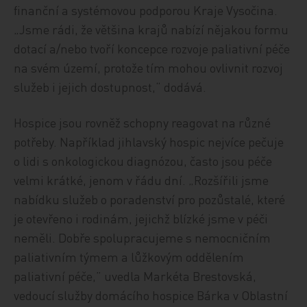
finanční a systémovou podporou Kraje Vysočina.
„Jsme rádi, že většina krajů nabízí nějakou formu
dotací a/nebo tvoří koncepce rozvoje paliativní péče
na svém území, protože tím mohou ovlivnit rozvoj
služeb i jejich dostupnost,“ dodává.
Hospice jsou rovněž schopny reagovat na různé
potřeby. Například jihlavský hospic nejvíce pečuje
o lidi s onkologickou diagnózou, často jsou péče
velmi krátké, jenom v řádu dní. „Rozšířili jsme
nabídku služeb o poradenství pro pozůstalé, které
je otevřeno i rodinám, jejichž blízké jsme v péči
neměli. Dobře spolupracujeme s nemocničním
paliativním týmem a lůžkovým oddělením
paliativní péče,” uvedla Markéta Brestovská,
vedoucí služby domácího hospice Bárka v Oblastní