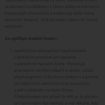
zkušeností a vzdělávání v rámci odborné komunity
hospicových pracovníků a podporuje další rozvoj
domácích hospiců. Buduje osvětu odborné i laické
veřejnosti.
Co zajišťuje mobilní hospic:
nepřetržitou dostupnost lékařské péče
v domácím prostředí pro pacienty
v posledních týdnech života. Poskytuje
pravidelné návštěvy lékařů a sester, nabízí
psychologickou či duchovní podporu a pomoc
se zvládnutím administrativy související
s péčí o blízkého na konci života.
Předpokladem pro přijetí do MH je, že pacient
je v terminální fázi nemoci a má někoho, kdo