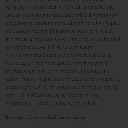
fungujících organizací. Ve velkých městech, kde
‚pouze‘ nedostačuje kapacita, může díky krátkým
dojezdovým vzdálenostem působit několik hospiců
na stejném území. Dojezdnost hospice je cca 30
km od sídla, což nám dává limit v rozšíření kapacit
daných poskytovatelů na větším území.
V některých regionech je ale potřeba vybudovat
tuto službu nově nebo založit nový kompletní
multidisciplinární tým v dojezdu nepokrytého
území. Např. Hospic svatého Lazara rozšířil pokrytí
svého regionu tím, že vybudoval kompletní druhý
tým, který působí od ledna letošního roku
v Klatovech,“ vysvětluje Karolina Fialová.
Rostoucí zájem přináší nové výzvy