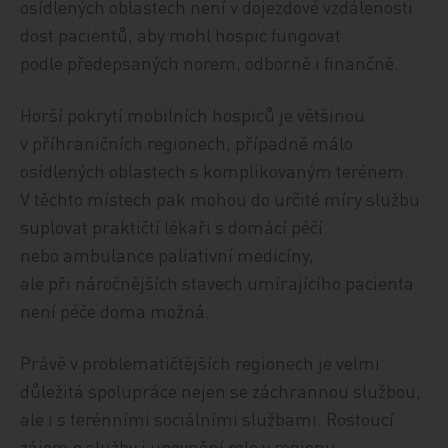
osídlených oblastech není v dojezdové vzdálenosti
dost pacientů, aby mohl hospic fungovat
podle předepsaných norem, odborně i finančně.
Horší pokrytí mobilních hospiců je většinou
v příhraničních regionech, případně málo
osídlených oblastech s komplikovaným terénem.
V těchto místech pak mohou do určité míry službu
suplovat praktičtí lékaři s domácí péčí
nebo ambulance paliativní medicíny,
ale při náročnějších stavech umírajícího pacienta
není péče doma možná.
Právě v problematičtějších regionech je velmi
důležitá spolupráce nejen se záchrannou službou,
ale i s terénními sociálními službami. Rostoucí
zájem o služby i upevnění role v regionu