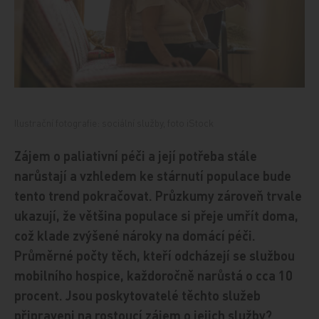
Ilustrační fotografie: sociální služby, foto iStock
Zájem o paliativní péči a její potřeba stále
narůstají a vzhledem ke stárnutí populace bude
tento trend pokračovat. Průzkumy zároveň trvale
ukazují, že většina populace si přeje umřít doma,
což klade zvýšené nároky na domácí péči.
Průměrné počty těch, kteří odcházejí se službou
mobilního hospice, každoročně narůstá o cca 10
procent. Jsou poskytovatelé těchto služeb
připraveni na rostoucí zájem o jejich služby?