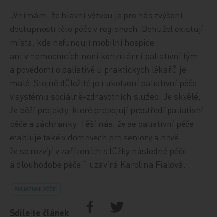
„Vnímám, že hlavní výzvou je pro nás zvýšení
dostupnosti této péče v regionech. Bohužel existují
místa, kde nefungují mobilní hospice,
ani v nemocnicích není konziliární paliativní tým
a povědomí o paliativě u praktických lékařů je
malé. Stejně důležité je i ukotvení paliativní péče
v systému sociálně-zdravotních služeb. Je skvělé,
že běží projekty, které propojují prostředí paliativní
péče a záchranky. Těší nás, že se paliativní péče
etabluje také v domovech pro seniory a nově
že se rozvíjí v zařízeních s lůžky následné péče
a dlouhodobé péče,“ uzavírá Karolina Fialová.
PALIATIVNÍ PÉČE
Sdílejte článek