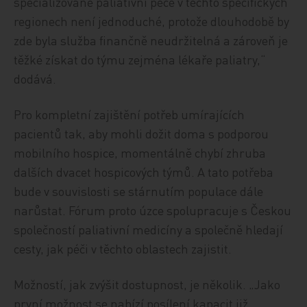
specializované paliativní péče v těchto specifických
regionech není jednoduché, protože dlouhodobě by
zde byla služba finančně neudržitelná a zároveň je
těžké získat do týmu zejména lékaře paliatry,“
dodává.
Pro kompletní zajištění potřeb umírajících
pacientů tak, aby mohli dožit doma s podporou
mobilního hospice, momentálně chybí zhruba
dalších dvacet hospicových týmů. A tato potřeba
bude v souvislosti se stárnutím populace dále
narůstat. Fórum proto úzce spolupracuje s Českou
společností paliativní medicíny a společně hledají
cesty, jak péči v těchto oblastech zajistit.
Možností, jak zvýšit dostupnost, je několik. „Jako
první možnost se nabízí posílení kapacit již