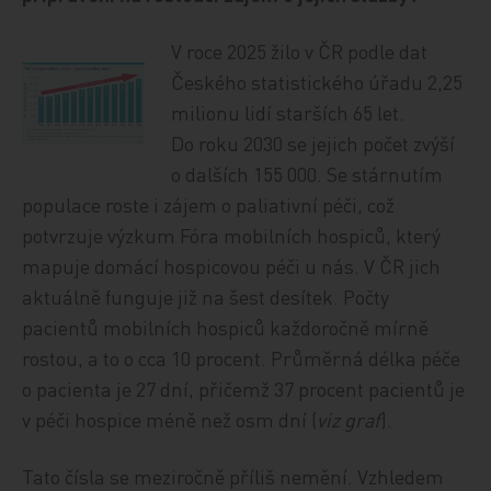
V roce 2025 žilo v ČR podle dat
Českého statistického úřadu 2,25
milionu lidí starších 65 let.
Do roku 2030 se jejich počet zvýší
o dalších 155 000. Se stárnutím
populace roste i zájem o paliativní péči, což
potvrzuje výzkum Fóra mobilních hospiců, který
mapuje domácí hospicovou péči u nás. V ČR jich
aktuálně funguje již na šest desítek. Počty
pacientů mobilních hospiců každoročně mírně
rostou, a to o cca 10 procent. Průměrná délka péče
o pacienta je 27 dní, přičemž 37 procent pacientů je
v péči hospice méně než osm dní (
viz graf
).
Tato čísla se meziročně příliš nemění. Vzhledem