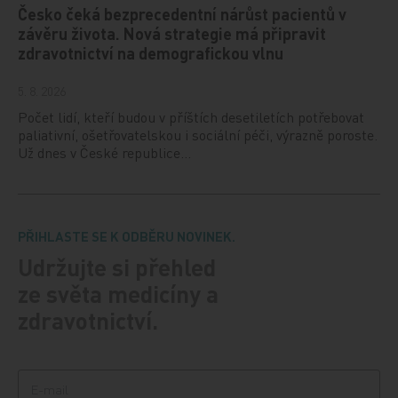
Česko čeká bezprecedentní nárůst pacientů v
závěru života. Nová strategie má připravit
zdravotnictví na demografickou vlnu
5. 8. 2026
Počet lidí, kteří budou v příštích desetiletích potřebovat
paliativní, ošetřovatelskou i sociální péči, výrazně poroste.
Už dnes v České republice…
PŘIHLASTE SE K ODBĚRU NOVINEK.
Udržujte si přehled
ze světa medicíny a
zdravotnictví.