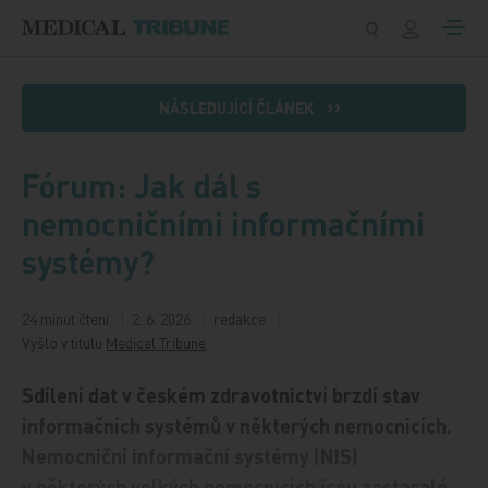
Přeskočit na obsah
NÁSLEDUJÍCÍ ČLÁNEK
Fórum: Jak dál s
nemocničními informačními
systémy?
24 minut čtení
2. 6. 2026
redakce
Vyšlo v titulu
Medical Tribune
Sdílení dat v českém zdravotnictví brzdí stav
informačních systémů v některých nemocnicích.
Nemocniční informační systémy (NIS)
v některých velkých nemocnicích jsou zastaralé