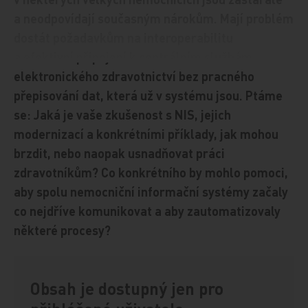
a neodpovídají současným nárokům. Mají problém
dostát požadavkům na interoperabilitu
a efektivní připojení k centrálním službám
elektronického zdravotnictví bez pracného
přepisování dat, která už v systému jsou. Ptáme
se: Jaká je vaše zkušenost s NIS, jejich
modernizací a konkrétními příklady, jak mohou
brzdit, nebo naopak usnadňovat práci
zdravotníkům? Co konkrétního by mohlo pomoci,
aby spolu nemocniční informační systémy začaly
co nejdříve komunikovat a aby zautomatizovaly
některé procesy?
Obsah je dostupný jen pro