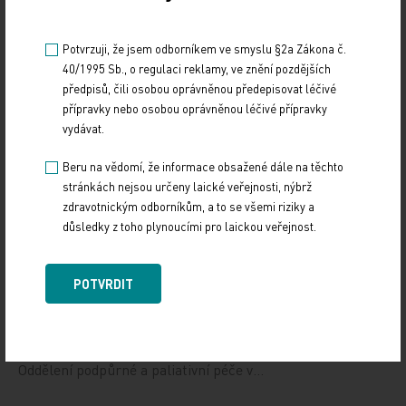
Aktuální farmakoterapeutické možnosti léčby
Potvrzuji, že jsem odborníkem ve smyslu §2a Zákona č.
hidradenitis suppurativa
40/1995 Sb., o regulaci reklamy, ve znění pozdějších
předpisů, čili osobou oprávněnou předepisovat léčivé
MEDISEKCE
přípravky nebo osobou oprávněnou léčivé přípravky
vydávat.
6. 8. 2026
Hidradenitis suppurativa (HS, acne inversa) je chronické
Beru na vědomí, že informace obsažené dále na těchto
recidivující zánětlivé onemocnění folikulární jednotky,
stránkách nejsou určeny laické veřejnosti, nýbrž
které se klinicky manifestuje…
zdravotnickým odborníkům, a to se všemi riziky a
důsledky z toho plynoucími pro laickou veřejnost.
Psychiatrická nemocnice Bohnice ukazuje
strategii v praxi
POTVRDIT
5. 8. 2026
Jednotlivá opatření nové Strategie rozvoje paliativní péče
se již promítají do každodenní praxe. Příkladem je
Oddělení podpůrné a paliativní péče v…