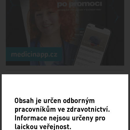
Doporučené
Hot Line letošního kongresu ESC odhaleny
Obsah je určen odborným
pracovníkům ve zdravotnictví.
6. 8. 2026
Informace nejsou určeny pro
Evropská kardiologická společnost (ESC) zveřejnila
klinické studie, jež budou určovat hlavní témata letošního
laickou veřejnost.
kongresu, který pořádá ve dnech 28.–31…