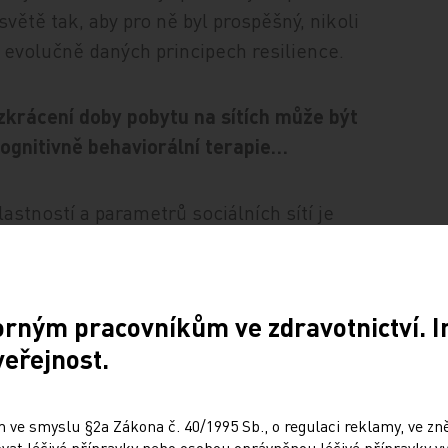
m světě tak, aby pro ně byl prospěšný, nikoli
 evolučně daných principech resilience.
zkrácení doby pobytu na sítích může být
ognitivně behaviorální terapie…
lastností a parametrů sociálních sítí je
iálních sítích, ale i počet přihlášení
ativně promítá do zhoršení duševního
 tak výrazný, že se otvírá možnost pro úplně
orným pracovníkům ve zdravotnictví. 
 omezení pobytu na sociálních sítích,
veřejnost.
e při hodnocení větších skupin projeví.
 ve smyslu §2a Zákona č. 40/1995 Sb., o regulaci reklamy, ve zněn
lší kandidátní oblastí, která se dá vcelku
at léčivé přípravky nebo osobou oprávněnou léčivé přípravky vy