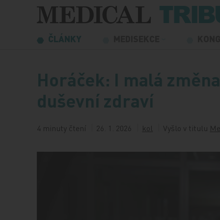
Přeskočit na obsah
ČLÁNKY
MEDISEKCE
KON
Horáček: I malá změna 
duševní zdraví
4 minuty čtení
26. 1. 2026
kol
Vyšlo v titulu
Me