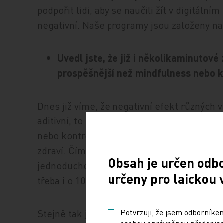
podpořit lidi, aby se naučili žít v digitální
negativní. Naše programy jsou založeny na
Uvedl jste, že již i několikaminutové
prospěšnější než mindfulness nebo k
Dnes již víme, že negativní efekt různých v
aditivní, to znamená, že délka pobytu na soc
nebo kontrol zpráv na mobilu se jasně neg
zdraví. Čím víc, tím hůř. Negativní efekt je
Obsah je určen odb
jednoduchou prevenci spočívající v prostém
určeny pro laickou 
třeba i o 10 minut. Již takto krátká doba s
Potvrzuji, že jsem odborníkem
Stejně tak je tomu se spánkem, který je da
osobou oprávněnou předepisov