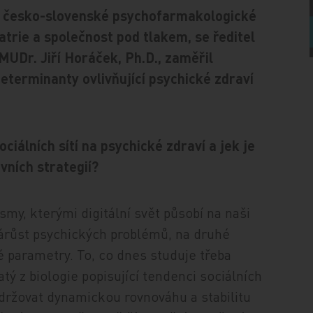
8. česko-slovenské psychofarmakologické
trie a společnost pod tlakem, se ředitel
MUDr. Jiří Horáček, Ph.D., zaměřil
determinanty ovlivňující psychické zdraví
ociálních sítí na psychické zdraví a jek je
ivních strategií?
my, kterými digitální svět působí na naši
árůst psychických problémů, na druhé
é parametry. To, co dnes studuje třeba
tý z biologie popisující tendenci sociálních
udržovat dynamickou rovnováhu a stabilitu