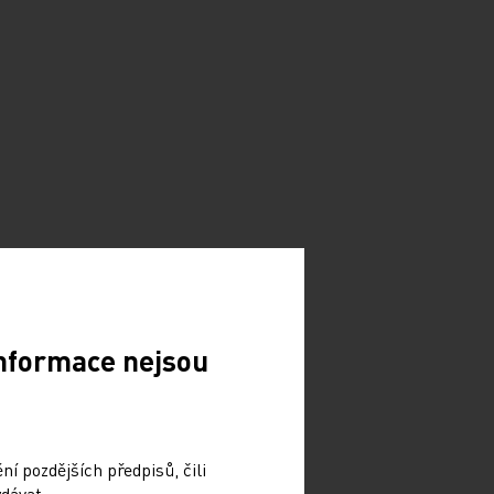
Informace nejsou
í pozdějších předpisů, čili
dávat.