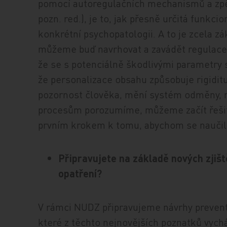
pomocí autoregulačních mechanismů a zpětné
pozn. red.), je to, jak přesně určitá funkcion
konkrétní psychopatologii. A to je zcela z
můžeme buď navrhovat a zavádět regulace,
že se s potenciálně škodlivými parametry s
že personalizace obsahu způsobuje rigidit
pozornost člověka, mění systém odměny, n
procesům porozumíme, můžeme začít řešit.
prvním krokem k tomu, abychom se naučili v
Připravujete na základě nových zjišt
opatření?
V rámci NUDZ připravujeme návrhy prevent
které z těchto nejnovějších poznatků vyc