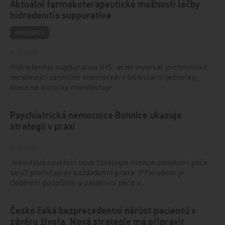
Aktuální farmakoterapeutické možnosti léčby
hidradenitis suppurativa
MEDISEKCE
6. 8. 2026
Hidradenitis suppurativa (HS, acne inversa) je chronické
recidivující zánětlivé onemocnění folikulární jednotky,
které se klinicky manifestuje…
Psychiatrická nemocnice Bohnice ukazuje
strategii v praxi
5. 8. 2026
Jednotlivá opatření nové Strategie rozvoje paliativní péče
se již promítají do každodenní praxe. Příkladem je
Oddělení podpůrné a paliativní péče v…
Česko čeká bezprecedentní nárůst pacientů v
závěru života. Nová strategie má připravit