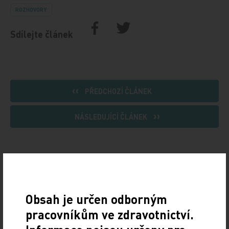
ROZHOVORY
Sdílejte článek
PŘEDCHOZÍ ČLÁNEK
NÁSLEDUJÍCÍ ČLÁNEK
Obsah je určen odborným
ČLÁNKY VE STEJNÉM ČÍSLE
pracovníkům ve zdravotnictví.
SOUVISEJÍCÍ