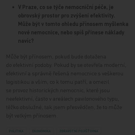
V Praze, co se týče nemocniční péče, je
obrovský prostor pro zvýšení efektivity.
Může být v tomto ohledu přínosem myšlenka
nové nemocnice, nebo spíš přinese náklady
navíc?
Může být přínosem, pokud bude dotažena
do efektivní podoby. Pokud by se otevřela moderní,
efektivní a správně řešená nemocnice s veškerou
logistikou a vším, co k tomu patří, a omezil
se provoz historických nemocnic, které jsou
neefektivní, často v areálech pavilonového typu,
těžko obslužné, tak jsem přesvědčen, že to může
být velkým přínosem.
POLITIKA
EKONOMIKA
ZDRAVOTNÍ POJIŠŤOVNA