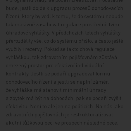
bude, jestli dojde k upgradu procesů dohodovacích
řízení, který by vedl k tomu, že do systému nebude
tak masivně zasahovat regulace prostřednictvím
úhradové vyhlášky. V předchozích letech vyhlášky
přerozdělily vše, co do systému přišlo, a často ještě
využily i rezervy. Pokud se takto chová regulace
vyhláškou, tak zdravotním pojišťovnám zůstává
omezený prostor pro efektivní individuální
kontrakty. Jestli se podaří upgradovat formu
dohodovacího řízení a jestli se naplní záměr,
že vyhláška má stanovit minimální úhrady
a zbytek má být na dohodách, pak se podaří zvýšit
efektivitu. Není to ale jen na politicích. Na nás jako
zdravotních pojišťovnách je restrukturalizovat
akutní lůžkovou péči ve prospěch následné péče.