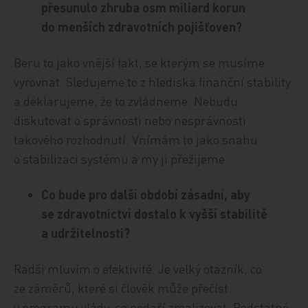
přesunulo zhruba osm miliard korun
do menších zdravotních pojišťoven?
Beru to jako vnější fakt, se kterým se musíme
vyrovnat. Sledujeme to z hlediska finanční stability
a deklarujeme, že to zvládneme. Nebudu
diskutovat o správnosti nebo nesprávnosti
takového rozhodnutí. Vnímám to jako snahu
o stabilizaci systému a my ji přežijeme.
Co bude pro další období zásadní, aby
se zdravotnictví dostalo k vyšší stabilitě
a udržitelnosti?
Radši mluvím o efektivitě. Je velký otazník, co
ze záměrů, které si člověk může přečíst
v programu vlády, se podaří zrealizovat. Podstatné