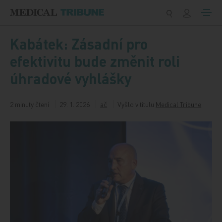
Přeskočit na obsah
Kabátek: Zásadní pro
efektivitu bude změnit roli
úhradové vyhlášky
2 minuty čtení
29. 1. 2026
ač
Vyšlo v titulu
Medical Tribune