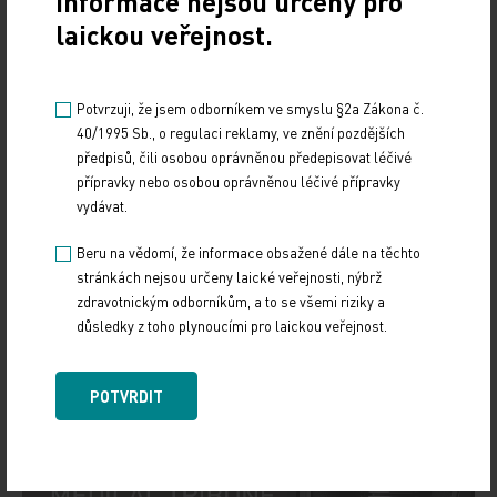
Informace nejsou určeny pro
laickou veřejnost.
Změny ředitelů FNKV, Bulovky a
VFN: Úkolem je přesun péče do
nové nemocnice
Potvrzuji, že jsem odborníkem ve smyslu §2a Zákona č.
40/1995 Sb., o regulaci reklamy, ve znění pozdějších
28. 1. 2026
předpisů, čili osobou oprávněnou předepisovat léčivé
Efektivní nemocnice 2025: Co se
přípravky nebo osobou oprávněnou léčivé přípravky
zdravotnictvím v deficitu
vydávat.
8. 12. 2025
Beru na vědomí, že informace obsažené dále na těchto
stránkách nejsou určeny laické veřejnosti, nýbrž
zdravotnickým odborníkům, a to se všemi riziky a
důsledky z toho plynoucími pro laickou veřejnost.
POTVRDIT