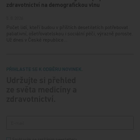
zdravotnictví na demografickou vlnu
5. 8. 2026
Počet lidí, kteří budou v příštích desetiletích potřebovat
paliativní, ošetřovatelskou i sociální péči, výrazně poroste.
Už dnes v České republice…
PŘIHLASTE SE K ODBĚRU NOVINEK.
Udržujte si přehled
ze světa medicíny a
zdravotnictví.
Souhlasím se zasíláním newsletteru