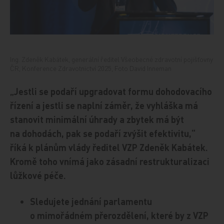
Ing. Zdeněk Kabátek, generální ředitel Všeobecné zdravotní pojišťovny
ČR, Konference Zdravotnictví 2025, Foto David Inneman
„Jestli se podaří upgradovat formu dohodovacího
řízení a jestli se naplní záměr, že vyhláška má
stanovit minimální úhrady a zbytek má být
na dohodách, pak se podaří zvýšit efektivitu,“
říká k plánům vlády ředitel VZP Zdeněk Kabátek.
Kromě toho vnímá jako zásadní restrukturalizaci
lůžkové péče.
Sledujete jednání parlamentu
o mimořádném přerozdělení, které by z VZP