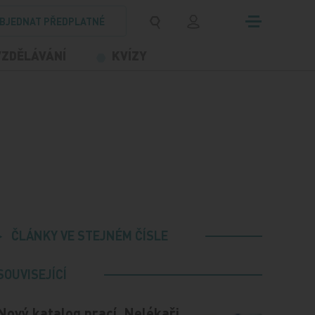
BJEDNAT PŘEDPLATNÉ
VZDĚLÁVÁNÍ
KVÍZY
ČLÁNKY VE STEJNÉM ČÍSLE
SOUVISEJÍCÍ
Nový katalog prací. Nelékaři