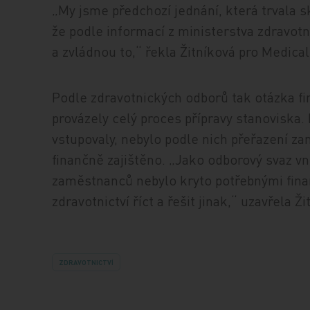
„My jsme předchozí jednání, která trvala s
že podle informací z ministerstva zdravotn
a zvládnou to,“ řekla Žitníková pro Medical
Podle zdravotnických odborů tak otázka fi
provázely celý proces přípravy stanoviska. 
vstupovaly, nebylo podle nich přeřazení za
finančně zajištěno. „Jako odborový svaz v
zaměstnanců nebylo kryto potřebnými finan
zdravotnictví říct a řešit jinak,“ uzavřela Ži
ZDRAVOTNICTVÍ