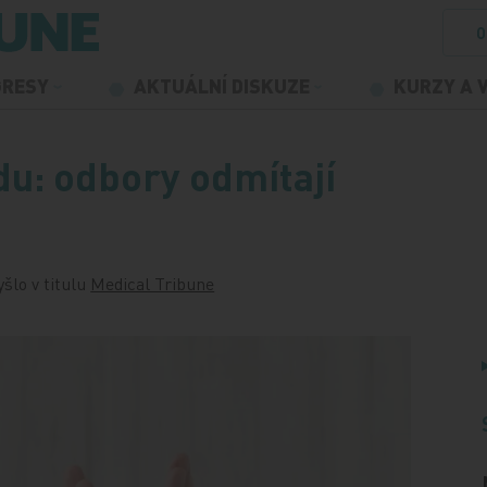
O
GRESY
AKTUÁLNÍ DISKUZE
KURZY A 
ídu: odbory odmítají
yšlo v titulu
Medical Tribune