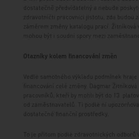
dostatečně předvídatelný a nebude poskyto
zdravotničtí pracovníci jistotu, zda budou
záměrem změny katalogu prací. Žitníková v
mohou být i soudní spory mezi zaměstnanc
Otazníky kolem financování změn
Vedle samotného výkladu podmínek hraje p
financování celé změny. Dagmar Žitníková 
pracovníků, kteří by mohli být do 13. platov
od zaměstnavatelů. Ti podle ní upozorňoval
dostatečné finanční prostředky.
To je přitom podle zdravotnických odborů