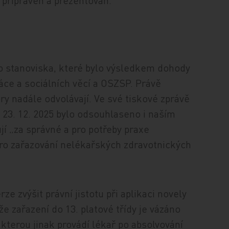
t připraven a prezentován.
o stanoviska, které bylo výsledkem dohody
ráce a sociálních věcí a OSZSP. Právě
ry nadále odvolávají. Ve své tiskové zprávě
 23. 12. 2025 bylo odsouhlaseno i naším
í „za správné a pro potřeby praxe
ro zařazování nelékařských zdravotnických
e zvýšit právní jistotu při aplikaci novely
že zařazení do 13. platové třídy je vázáno
kterou jinak provádí lékař po absolvování