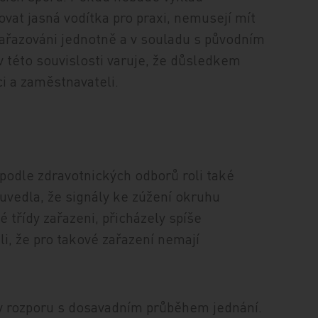
vat jasná vodítka pro praxi, nemusejí mít
 zařazováni jednotně a v souladu s původním
 této souvislosti varuje, že důsledkem
i a zaměstnavateli.
odle zdravotnických odborů roli také
uvedla, že signály ke zúžení okruhu
é třídy zařazeni, přicházely spíše
i, že pro takové zařazení nemají
 v rozporu s dosavadním průběhem jednání.