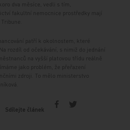
koro dva měsíce, vedli s tím,
ictví fakultní nemocnice prostředky mají
 Tribune.
nancování patří k okolnostem, které
Na rozdíl od očekávání, s nimiž do jednání
městnanců na vyšší platovou třídu reálně
nímáme jako problém, že přeřazení
čními zdroji. To mělo ministerstvo
tníková.
Sdílejte článek