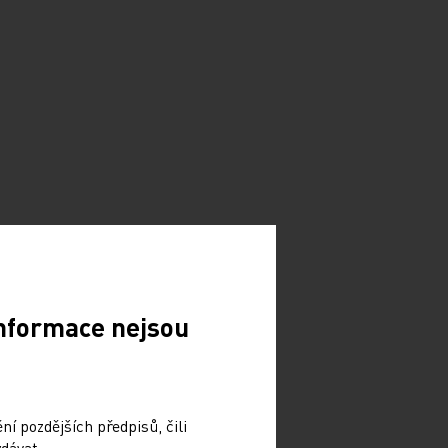
Informace nejsou
í pozdějších předpisů, čili
dávat.