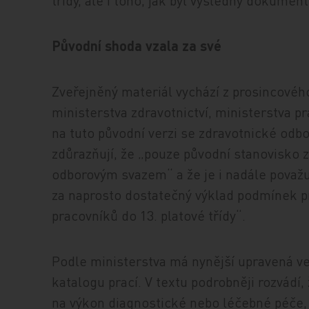
třídy, ale i toho, jak byl výsledný dokumen
Původní shoda vzala za své
Zveřejněný materiál vychází z prosincovéh
ministerstva zdravotnictví, ministerstva p
na tuto původní verzi se zdravotnické odbo
zdůrazňují, že „pouze původní stanovisko z
odborovým svazem“ a že je i nadále považuj
za naprosto dostatečný výklad podmínek p
pracovníků do 13. platové třídy“.
Podle ministerstva má nynější upravená verz
katalogu prací. V textu podrobněji rozvádí, 
na výkon diagnostické nebo léčebné péče, 