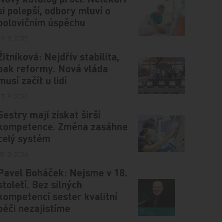
si polepší, odbory mluví o
polovičním úspěchu
19. 9. 2025
Žitníková: Nejdřív stabilita,
pak reformy. Nová vláda
musí začít u lidí
17. 9. 2025
Sestry mají získat širší
kompetence. Změna zasáhne
celý systém
25. 3. 2026
Pavel Boháček: Nejsme v 18.
století. Bez silných
kompetencí sester kvalitní
péči nezajistíme