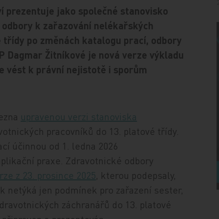
ví prezentuje jako společné stanovisko
a odbory k zařazování nelékařských
 třídy po změnách katalogu prací, odbory
P Dagmar Žitníkové je nová verze výkladu
e vést k právní nejistotě i sporům
řezna
upravenou verzi stanoviska
otnických pracovníků do 13. platové třídy.
cí účinnou od 1. ledna 2026
aplikační praxe. Zdravotnické odbory
rze z 23. prosince 2025
, kterou podepsaly,
tak netýká jen podmínek pro zařazení sester,
zdravotnických záchranářů do 13. platové