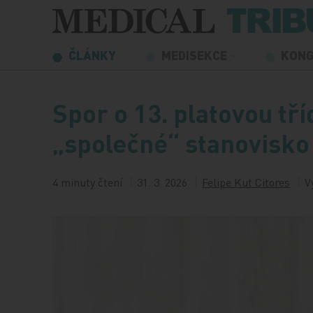
Přeskočit na obsah
ČLÁNKY
MEDISEKCE
KON
Spor o 13. platovou tř
„společné“ stanovisko
4 minuty čtení
31. 3. 2026
Felipe Kut Citores
V