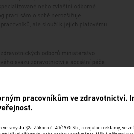
specializované nebo zvláštní odborné
og prací sám o sobě nerozšiřuje
racovníků, ale slouží k jejich platovému
 zdravotnických odborů ministerstvo
ého svazu zdravotnictví a sociální péče
přijaty a finální verze stanoviska nebyla
azem odsouhlasena,“ uvedl svaz v tiskové
isterstvo takto upravený text dál
orným pracovníkům ve zdravotnictví. 
veřejnost.
 ve smyslu §2a Zákona č. 40/1995 Sb., o regulaci reklamy, ve zněn
at léčivé přípravky nebo osobou oprávněnou léčivé přípravky vy