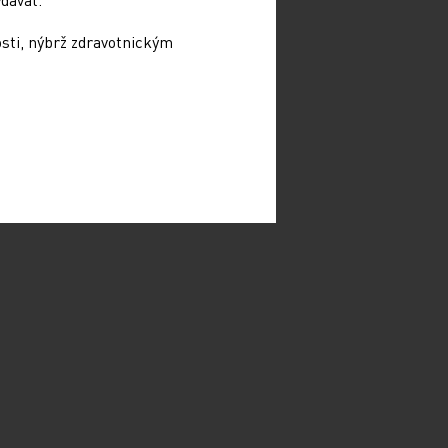
osti, nýbrž zdravotnickým