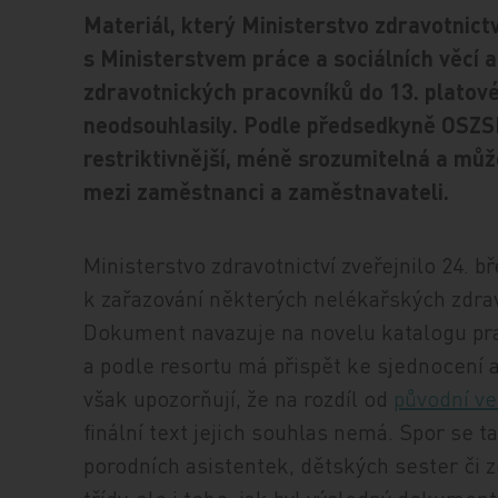
Materiál, který Ministerstvo zdravotnict
s Ministerstvem práce a sociálních věcí 
zdravotnických pracovníků do 13. platové
neodsouhlasily. Podle předsedkyně OSZS
restriktivnější, méně srozumitelná a můž
mezi zaměstnanci a zaměstnavateli.
Ministerstvo zdravotnictví zveřejnilo 24. b
k zařazování některých nelékařských zdrav
Dokument navazuje na novelu katalogu pra
a podle resortu má přispět ke sjednocení 
však upozorňují, že na rozdíl od
původní ve
finální text jejich souhlas nemá. Spor se 
porodních asistentek, dětských sester či 