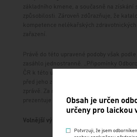
základního kmene, a současně na získání 
způsobilosti. Zároveň zdůrazňuje, že katal
kompetence nelékařských zdravotnických p
zařazení.
Právě do této upravené podoby však podle
zasáhlo jednostranně. „Připomínky Odborov
ČR k této upravené verzi stanoviska nebyly 
před jeho zveřejněním naším odborovým sv
zprávě. Za nepřijatelné pak označil, že min
Obsah je určen odb
prezentuje jako společný dokument.
určeny pro laickou 
Volnější výklad, rozdílná praxe
Potvrzuji, že jsem odborníkem
osobou oprávněnou předepisov