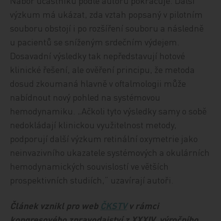
Nábor účastníků podle autorů pokračuje. Další
výzkum má ukázat, zda vztah popsaný v pilotním
souboru obstojí i po rozšíření souboru a následně
u pacientů se sníženým srdečním výdejem.
Dosavadní výsledky tak nepředstavují hotové
klinické řešení, ale ověření principu, že metoda
dosud zkoumaná hlavně v oftalmologii může
nabídnout nový pohled na systémovou
hemodynamiku. „Ačkoli tyto výsledky samy o sobě
nedokládají klinickou využitelnost metody,
podporují další výzkum retinální oxymetrie jako
neinvazivního ukazatele systémových a okulárních
hemodynamických souvislostí ve větších
prospektivních studiích,“ uzavírají autoři.
Článek vznikl pro web
ČKSTV
v rámci
kongresového zpravodajství z XXXIV. výročního