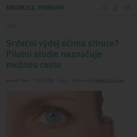
Přeskočit na obsah
Články
Srdeční výdej očima sítnice?
Pilotní studie naznačuje
možnou cestu
6 minut čtení
19. 6. 2026
fkc
Vyšlo v titulu
Medical Tribune