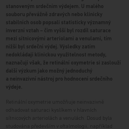
stanoveným srdečním výdejem. U malého
souboru převážně zdravých nebo klinicky
stabilních osob popsali statisticky významný
inverzní vztah – čím vyšší byl rozdíl saturace
mezi sítnicovými arteriolami a venulami, tím
nižší byl srdeční výdej. Výsledky zatím
nedokládají klinickou využitelnost metody,
naznačují však, že retinální oxymetrie si zaslouží
další výzkum jako možný jednoduchý
a neinvazivní nástroj pro hodnocení srdečního
výdeje.
Retinální oxymetrie umožňuje neinvazivně
odhadovat saturaci kyslíkem v hlavních
sítnicových arteriolách a venulách. Dosud byla
studována především v oftalmologii, například