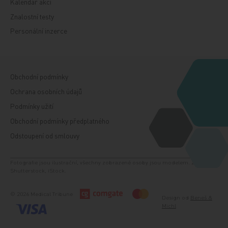
Kalendář akcí
Znalostní testy
Personální inzerce
Obchodní podmínky
Ochrana osobních údajů
Podmínky užití
Obchodní podmínky předplatného
Odstoupení od smlouvy
Fotografie jsou ilustrační, všechny zobrazené osoby jsou modelem. Zdroj:
Shutterstock, iStock.
© 2026 Medical Tribune
Design od
Beneš &
Michl