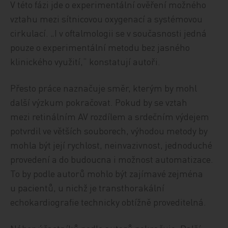
V této fázi jde o experimentální ověření možného
vztahu mezi sítnicovou oxygenací a systémovou
cirkulací. „I v oftalmologii se v současnosti jedná
pouze o experimentální metodu bez jasného
klinického využití,“ konstatují autoři.
Přesto práce naznačuje směr, kterým by mohl
další výzkum pokračovat. Pokud by se vztah
mezi retinálním AV rozdílem a srdečním výdejem
potvrdil ve větších souborech, výhodou metody by
mohla být její rychlost, neinvazivnost, jednoduché
provedení a do budoucna i možnost automatizace.
To by podle autorů mohlo být zajímavé zejména
u pacientů, u nichž je transthorakální
echokardiografie technicky obtížně proveditelná.