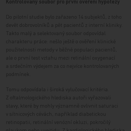
Kontrolovaný soubor pro první ověření hypotézy
Do pilotní studie bylo zařazeno 14 subjektů, z toho
devět dobrovolníků a pět pacientů z interní kliniky.
Takto malý a selektovaný soubor odpovídal
charakteru práce: nešlo ještě o ověření klinické
použitelnosti metody v běžné populaci pacientů,
ale o první test vztahu mezi retinální oxygenací
a srdečním výdejem za co nejvíce kontrolovaných
podmínek.
Tomu odpovídala i široká vylučovací kritéria.
Z oftalmologického hlediska autoři vyřazovali
stavy, které by mohly významně ovlivnit saturaci
v sítnicových cévách, například diabetickou
retinopatii, retinální venózní okluzi, pokročilý
glaukom nebo uveitidu. Z kardiologického hlediska