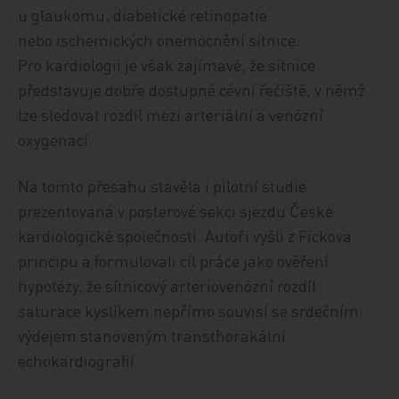
u glaukomu, diabetické retinopatie
nebo ischemických onemocnění sítnice.
Pro kardiologii je však zajímavé, že sítnice
představuje dobře dostupné cévní řečiště, v němž
lze sledovat rozdíl mezi arteriální a venózní
oxygenací.
Na tomto přesahu stavěla i pilotní studie
prezentovaná v posterové sekci sjezdu České
kardiologické společnosti. Autoři vyšli z Fickova
principu a formulovali cíl práce jako ověření
hypotézy, že sítnicový arteriovenózní rozdíl
saturace kyslíkem nepřímo souvisí se srdečním
výdejem stanoveným transthorakální
echokardiografií.