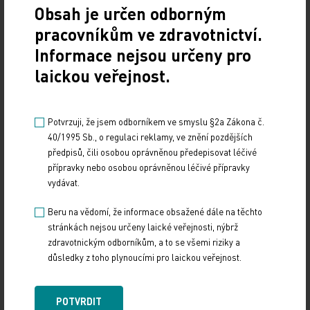
Obsah je určen odborným
r = −0,57, u levého oka r = −0,76. Spearmanův
pracovníkům ve zdravotnictví.
pořadový korelační koeficient potvrdil inverzní
Informace nejsou určeny pro
vztah pro průměrný AV rozdíl obou očí, kde dosáhl
laickou veřejnost.
ρ = −0,77 při p = 0,001; u levého oka byl vztah ještě
těsnější (ρ = −0,83; p < 0,001), zatímco u pravého
oka byl slabší a těsně nedosáhl statistické
Potvrzuji, že jsem odborníkem ve smyslu §2a Zákona č.
významnosti (ρ = −0,53; p = 0,052).
40/1995 Sb., o regulaci reklamy, ve znění pozdějších
předpisů, čili osobou oprávněnou předepisovat léčivé
Tento rozdíl mezi pravým a levým okem autoři
přípravky nebo osobou oprávněnou léčivé přípravky
vydávat.
neinterpretovali jako samostatný klinický signál.
V diskusi upozorňují, že silnější vztah u levého oka
Beru na vědomí, že informace obsažené dále na těchto
může souviset s malým počtem sledovaných osob,
stránkách nejsou určeny laické veřejnosti, nýbrž
zdravotnickým odborníkům, a to se všemi riziky a
a za vhodnější proto považují hodnocení
důsledky z toho plynoucími pro laickou veřejnost.
průměrných hodnot obou očí. Už tato interpretace
ukazuje, že výsledky je třeba číst především jako
POTVRDIT
pilotní ověření sledovaného vztahu.