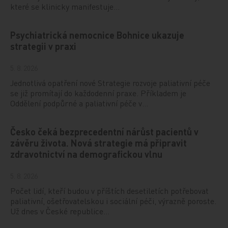
které se klinicky manifestuje…
Psychiatrická nemocnice Bohnice ukazuje
strategii v praxi
5. 8. 2026
Jednotlivá opatření nové Strategie rozvoje paliativní péče
se již promítají do každodenní praxe. Příkladem je
Oddělení podpůrné a paliativní péče v…
Česko čeká bezprecedentní nárůst pacientů v
závěru života. Nová strategie má připravit
zdravotnictví na demografickou vlnu
5. 8. 2026
Počet lidí, kteří budou v příštích desetiletích potřebovat
paliativní, ošetřovatelskou i sociální péči, výrazně poroste.
Už dnes v České republice…