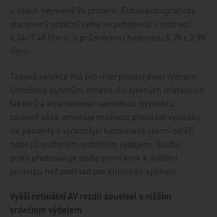
u všech nejméně 96 procent. Echokardiograficky
stanovený srdeční výdej se pohyboval v rozmezí
4,34–7,48 l/min, s průměrnou hodnotou 5,78 ± 0,98
l/min.
Taková selekce má pro interpretaci dvojí význam.
Umožnila autorům omezit vliv zjevných matoucích
faktorů a lépe testovat samotnou hypotézu,
zároveň však omezuje možnost přenášet výsledky
na pacienty s výraznější kardiovaskulární zátěží
nebo již sníženým srdečním výdejem. Studie
proto představuje spíše první krok k ověření
principu než podklad pro klinickou aplikaci.
Vyšší retinální AV rozdíl souvisel s nižším
srdečním výdejem