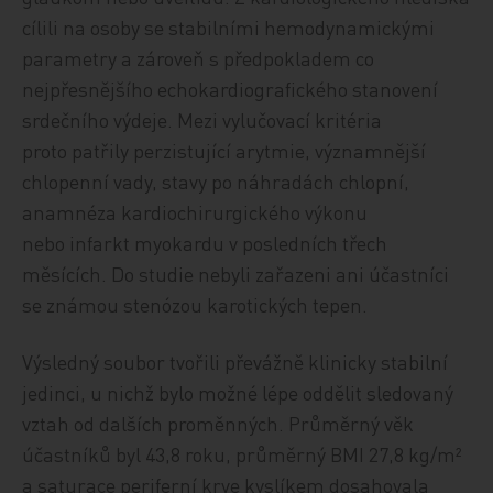
cílili na osoby se stabilními hemodynamickými
parametry a zároveň s předpokladem co
nejpřesnějšího echokardiografického stanovení
srdečního výdeje. Mezi vylučovací kritéria
proto patřily perzistující arytmie, významnější
chlopenní vady, stavy po náhradách chlopní,
anamnéza kardiochirurgického výkonu
nebo infarkt myokardu v posledních třech
měsících. Do studie nebyli zařazeni ani účastníci
se známou stenózou karotických tepen.
Výsledný soubor tvořili převážně klinicky stabilní
jedinci, u nichž bylo možné lépe oddělit sledovaný
vztah od dalších proměnných. Průměrný věk
účastníků byl 43,8 roku, průměrný BMI 27,8 kg/m²
a saturace periferní krve kyslíkem dosahovala