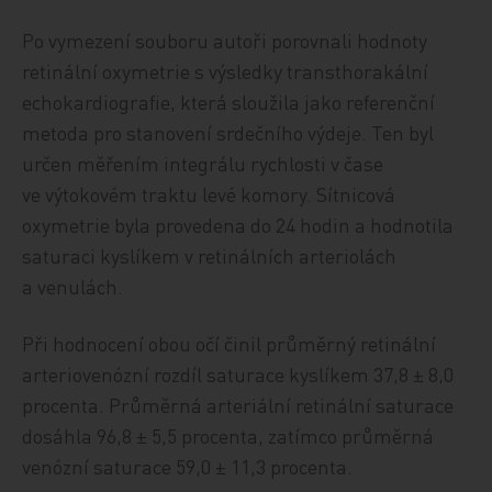
Po vymezení souboru autoři porovnali hodnoty
retinální oxymetrie s výsledky transthorakální
echokardiografie, která sloužila jako referenční
metoda pro stanovení srdečního výdeje. Ten byl
určen měřením integrálu rychlosti v čase
ve výtokovém traktu levé komory. Sítnicová
oxymetrie byla provedena do 24 hodin a hodnotila
saturaci kyslíkem v retinálních arteriolách
a venulách.
Při hodnocení obou očí činil průměrný retinální
arteriovenózní rozdíl saturace kyslíkem 37,8 ± 8,0
procenta. Průměrná arteriální retinální saturace
dosáhla 96,8 ± 5,5 procenta, zatímco průměrná
venózní saturace 59,0 ± 11,3 procenta.