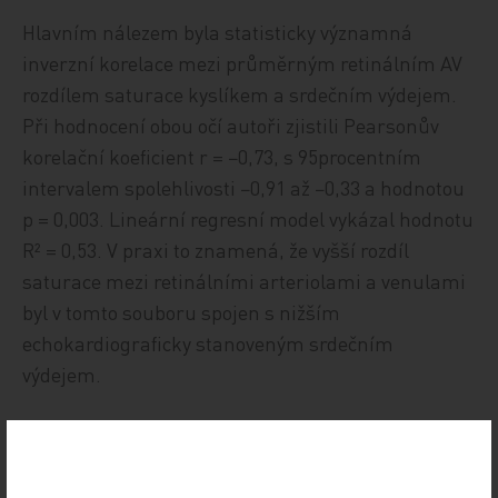
Hlavním nálezem byla statisticky významná
inverzní korelace mezi průměrným retinálním AV
rozdílem saturace kyslíkem a srdečním výdejem.
Při hodnocení obou očí autoři zjistili Pearsonův
korelační koeficient r = −0,73, s 95procentním
intervalem spolehlivosti −0,91 až −0,33 a hodnotou
p = 0,003. Lineární regresní model vykázal hodnotu
R² = 0,53. V praxi to znamená, že vyšší rozdíl
saturace mezi retinálními arteriolami a venulami
byl v tomto souboru spojen s nižším
echokardiograficky stanoveným srdečním
výdejem.
Obdobný vztah byl patrný i při samostatném
hodnocení jednotlivých očí, i když nebyl zcela
symetrický. U pravého oka autoři popsali korelaci