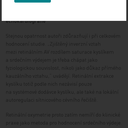
Experimentální metoda, nikoli náhrada
echokardiografie
Stejnou opatrnost autoři zdůrazňují i při celkovém
hodnocení studie. „Zjištěný inverzní vztah
mezi retinálním AV rozdílem saturace kyslíkem
a srdečním výdejem je třeba chápat jako
fyziologickou souvislost, nikoli jako důkaz přímého
kauzálního vztahu,“ uvádějí. Retinální extrakce
kyslíku totiž podle nich nezávisí pouze
na systémové dodávce kyslíku, ale také na lokální
autoregulaci sítnicového cévního řečiště.
Retinální oxymetrie proto zatím nemíří do klinické
praxe jako metoda pro hodnocení srdečního výdeje.