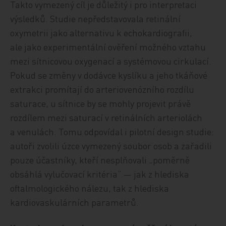
Takto vymezený cíl je důležitý i pro interpretaci
výsledků. Studie nepředstavovala retinální
oxymetrii jako alternativu k echokardiografii,
ale jako experimentální ověření možného vztahu
mezi sítnicovou oxygenací a systémovou cirkulací.
Pokud se změny v dodávce kyslíku a jeho tkáňové
extrakci promítají do arteriovenózního rozdílu
saturace, u sítnice by se mohly projevit právě
rozdílem mezi saturací v retinálních arteriolách
a venulách. Tomu odpovídal i pilotní design studie:
autoři zvolili úzce vymezený soubor osob a zařadili
pouze účastníky, kteří nesplňovali „poměrně
obsáhlá vylučovací kritéria“ — jak z hlediska
oftalmologického nálezu, tak z hlediska
kardiovaskulárních parametrů.