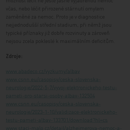
možnost léčit ne ještě jasně vyjádřenou nemoc
včas, nebo léčit přirozené stárnutí omylem
zaměněné za nemoc. Proto je v diagnostice
nejjednodušší střední stadium, při němž jsou
typické příznaky již dobře rozvinuty a zároveň
nejsou zcela pokleslé k maximálním deficitům.
Zdroje:
www.abadeco.cz/vyzkumy/albav
www.csnn.eu/casopisy/ceska-slovenska-
neurologie/2022-5-7/vyvoj-elektronickeho-testu-
pameti-pro-starsi-osoby-albav-132504
www.csnn.eu/casopisy/ceska-slovenska-
neurologie/2023-1-10/validizace-elektronickeho-
testu-pameti-albav-133701/download?hl=cs
www.staci-malo.cz/detail/alzheimerova-nemoc-a-