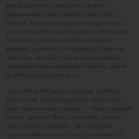
paměť se prověřuje podle počtu správně
pojmenovaných deseti speciálně vybraných
obrázků, které jsou pro pacienty s kognitivními
poruchami obtížně pojmenovatelné. Test trvá jen
10–15 minut, probíhá v klidném domácím
prostředí, je anonymní a nevyžaduje přítomnost
odborníka. Je navržen tak, aby dokázal odhalit
i drobné odchylky v paměťových funkcích, přesně
ty, které se objevují jako první.
„Aby mohl ALBAV správně fungovat, potřebuje
české normy. Každý diagnostický nástroj musí
vědět, co je ‚normální výsledek‘ u různých věkových
skupin: lidí kolem 30 let, padesátníků, seniorů
a lidí s různým vzděláním. Teprve když test
vyzkouší velké množství zdravých dobrovolníků,