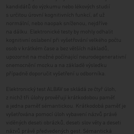
kandidátů do výzkumu nebo lékových studií
s určitou úrovní kognitivních funkcí, ať už
normální, nebo naopak sníženou, nejdříve
na dálku. Elektronické testy by mohly odhalit
kognitivní oslabení při vyšetřování velkého počtu
osob v krátkém čase a bez větších nákladů,
upozornit na možné počínající neurodegenerativní
onemocnění mozku a na základě výsledku
případně doporučit vyšetření u odborníka.
Elektronický test ALBAV se skládá ze čtyř úloh,
z nichž tři úlohy prověřují krátkodobou paměť
a jedna paměť sémantickou. Krátkodobá paměť je
vyšetřována pomocí úloh vybavení názvů právě
viděných deseti obrázků, deseti slov věty a deseti
názvů právě předvedených gest. Sémantická