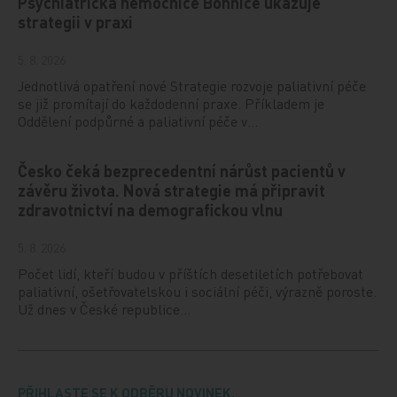
Psychiatrická nemocnice Bohnice ukazuje
strategii v praxi
5. 8. 2026
Jednotlivá opatření nové Strategie rozvoje paliativní péče
se již promítají do každodenní praxe. Příkladem je
Oddělení podpůrné a paliativní péče v…
Česko čeká bezprecedentní nárůst pacientů v
závěru života. Nová strategie má připravit
zdravotnictví na demografickou vlnu
5. 8. 2026
Počet lidí, kteří budou v příštích desetiletích potřebovat
paliativní, ošetřovatelskou i sociální péči, výrazně poroste.
Už dnes v České republice…
PŘIHLASTE SE K ODBĚRU NOVINEK.