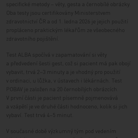
specifické metody – věty, gesta a černobílé obrázky.
Oba testy jsou certifikovány Ministerstvem
zdravotnictví ČR a od 1. ledna 2026 je jejich použití
propláceno praktickým lékařům ze všeobecného
zdravotního pojištění.
Test ALBA spočívá v zapamatování si věty
a předvedení šesti gest, což si pacient má pak obojí
vybavit, trvá 2–3 minuty a je vhodný pro použití
v ordinaci, u lůžka, v ústavech i lékárnách. Test
POBAV je založen na 20 černobílých obrázcích.
V první části je pacient písemně pojmenovává
a vzápětí je ve druhé části hodnoceno, kolik si jich
vybaví. Test trvá 4–5 minut.
V současné době výzkumný tým pod vedením