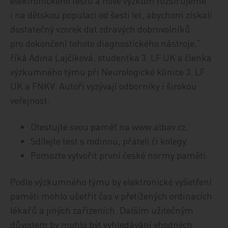
elektronického testu a nově výzkum rozšiřujeme
i na dětskou populaci od šesti let, abychom získali
dostatečný vzorek dat zdravých dobrovolníků
pro dokončení tohoto diagnostického nástroje,“
říká Adina Lajčíková, studentka 3. LF UK a členka
výzkumného týmu při Neurologické klinice 3. LF
UK a FNKV. Autoři vyzývají odborníky i širokou
veřejnost:
Otestujte svou paměť na www.albav.cz.
Sdílejte test s rodinou, přáteli či kolegy.
Pomozte vytvořit první české normy paměti.
Podle výzkumného týmu by elektronické vyšetření
paměti mohlo ušetřit čas v přetížených ordinacích
lékařů a jiných zařízeních. Dalším užitečným
důvodem by mohlo být vyhledávání vhodných