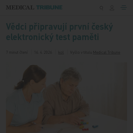
Přeskočit na obsah
Vědci připravují první český
elektronický test paměti
7 minut čtení
16. 4. 2026
kol
Vyšlo v titulu
Medical Tribune