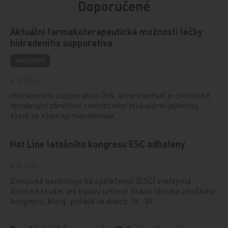
Doporučené
Aktuální farmakoterapeutické možnosti léčby
hidradenitis suppurativa
MEDISEKCE
6. 8. 2026
Hidradenitis suppurativa (HS, acne inversa) je chronické
recidivující zánětlivé onemocnění folikulární jednotky,
které se klinicky manifestuje…
Hot Line letošního kongresu ESC odhaleny
6. 8. 2026
Evropská kardiologická společnost (ESC) zveřejnila
klinické studie, jež budou určovat hlavní témata letošního
kongresu, který pořádá ve dnech 28.–31…