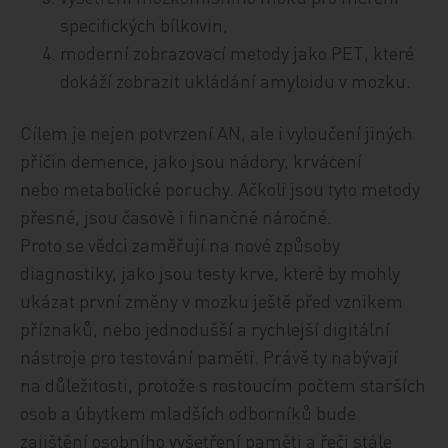
specifických bílkovin,
moderní zobrazovací metody jako PET, které
dokáží zobrazit ukládání amyloidu v mozku.
Cílem je nejen potvrzení AN, ale i vyloučení jiných
příčin demence, jako jsou nádory, krvácení
nebo metabolické poruchy. Ačkoli jsou tyto metody
přesné, jsou časově i finančně náročné.
Proto se vědci zaměřují na nové způsoby
diagnostiky, jako jsou testy krve, které by mohly
ukázat první změny v mozku ještě před vznikem
příznaků, nebo jednodušší a rychlejší digitální
nástroje pro testování paměti. Právě ty nabývají
na důležitosti, protože s rostoucím počtem starších
osob a úbytkem mladších odborníků bude
zajištění osobního vyšetření paměti a řeči stále