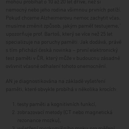
mohou probíhat o 10 až 20 let dříve, než si
nemocný nebo jeho rodina všimnou prvních potíží.
Pokud chceme Alzheimerovu nemoc zachytit včas,
musíme změnit způsob, jakým paměť testujeme,“
upozorňuje prof. Bartoš, který se více než 25 let
specializuje na poruchy paměti. Jak dodává, právě
s tím přichází česká novinka – první elektronický
test paměti
v ČR, který může v budoucnu zásadně
ovlivnit včasné odhalení tohoto onemocnění.
AN je diagnostikována na základě vyšetření
paměti, které obvykle probíhá v několika krocích:
testy paměti a kognitivních funkcí,
zobrazovací metody (CT nebo magnetická
rezonance mozku),
vyšetření mozkomíšního moku pro měření