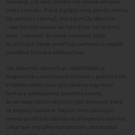
omezené, o to větší význam má včasné odhalení
změn v mozku. Právě digitální testy paměti mohou
být jedním z nástrojů, který pomůže lékařům
i vědcům tuto nemoc zachytit dříve, než je tomu
dnes. I zde platí, že časně nasazená léčba
do účinných dávek umožňuje zachovat co nejdéle
paměťové funkce a soběstačnost.
Jak odborníci upozorňují, nejobtížnější je
diagnostika u velmi časné a rovněž u pokročilé AN.
V těžkém stadiu jsou totiž všechny kognitivní
funkce a soběstačnost postiženy natolik,
že se nedají odlišit od jiných typů demence, které
se projevují podobně. Naproti tomu počínající
nemoc se obtížně odlišuje od přirozeného stárnutí.
Lékař pak stojí před rozhodnutím, zda propást