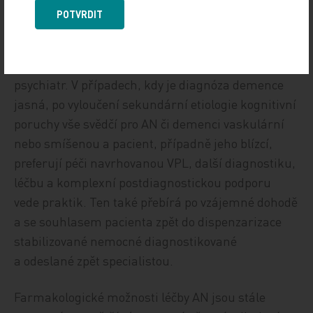
diagnostika a diferenciální diagnostika, intervence
POTVRDIT
ovlivnitelných příčin demence. Indikovaného
pacienta dle dominující symptomatologie odesílá
praktický lékař ke specialistovi – geriatr, neurolog,
psychiatr. V případech, kdy je diagnóza demence
jasná, po vyloučení sekundární etiologie kognitivní
poruchy vše svědčí pro AN či demenci vaskulární
nebo smíšenou a pacient, případně jeho blízcí,
preferují péči navrhovanou VPL, další diagnostiku,
léčbu a komplexní postdiagnostickou podporu
vede praktik. Ten také přebírá po vzájemné dohodě
a se souhlasem pacienta zpět do dispenzarizace
stabilizované nemocné diagnostikované
a odeslané zpět specialistou.
Farmakologické možnosti léčby AN jsou stále