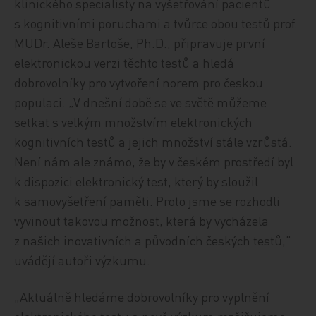
klinického specialisty na vyšetřování pacientů
s kognitivními poruchami a tvůrce obou testů prof.
MUDr. Aleše Bartoše, Ph.D., připravuje první
elektronickou verzi těchto testů a hledá
dobrovolníky pro vytvoření norem pro českou
populaci. „V dnešní době se ve světě můžeme
setkat s velkým množstvím elektronických
kognitivních testů a jejich množství stále vzrůstá.
Není nám ale známo, že by v českém prostředí byl
k dispozici elektronický test, který by sloužil
k samovyšetření paměti. Proto jsme se rozhodli
vyvinout takovou možnost, která by vycházela
z našich inovativních a původních českých testů,“
uvádějí autoři výzkumu.
„Aktuálně hledáme dobrovolníky pro vyplnění