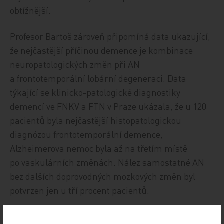
obtížnější.
Profesor Bartoš zároveň připomíná data ukazující,
že nejčastější příčinou demence je kombinace
neuropatologických změn při AN
a frontotemporální lobární degeneraci. Data
týkající se klinicko-patologické diagnostiky
demencí ve FNKV a FTN v Praze ukázala, že u 120
pacientů byla nejčastější histopatologickou
diagnózou frontotemporální demence,
Alzheimerova nemoc byla až na třetím místě
po vaskulárních změnách. Nález samostatné AN
bez dalších doprovodných mozkových změn byl
potvrzen jen u tří procent pacientů.
Digitální testy s sebou přinášejí hned několik