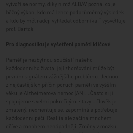
vytvoří se normy, díky nimž ALBAV pozná, co je
běžný výkon, kdo má lehce podprůměrný výsledek
a kdo by měl raději vyhledat odborníka,“ vysvětluje
prof. Bartoš.
Pro diagnostiku je vyšetření paměti klíčové
Paměť je nezbytnou součástí našeho
každodenního života, její zhoršování může být
prvním signálem vážnějšího problému. Jednou
z nejčastějších příčin poruch paměti ve vyšším
věku je Alzheimerova nemoc (AN). „Často si ji
spojujeme s velmi pokročilými stavy – člověk je
zmatený, neorientuje se, zapomíná a potřebuje
každodenní péči. Realita ale začíná mnohem
dříve a mnohem nenápadněji. Změny v mozku