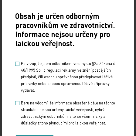
výhod. Jsou dostupné – lidé je mohou používat
doma na PC nebo tabletu. Umožňují opakování,
Obsah je určen odborným
což znamená, že svoji paměť mohou sledovat
pracovníkům ve zdravotnictví.
dlouhodobě a pozorovat změny. Navíc tato forma
Informace nejsou určeny pro
testování pomáhá výzkumu – pokud aplikaci
laickou veřejnost.
používá mnoho lidí, vědci získají cenná data, jak
se paměť mění s věkem. Elektronické testování
paměti by se pak mohlo stát běžnou součástí
Potvrzuji, že jsem odborníkem ve smyslu §2a Zákona č.
40/1995 Sb., o regulaci reklamy, ve znění pozdějších
primární prevence.
předpisů, čili osobou oprávněnou předepisovat léčivé
přípravky nebo osobou oprávněnou léčivé přípravky
Podle novelizovaných doporučených
vydávat.
diagnostických a terapeutických postupů demence
Beru na vědomí, že informace obsažené dále na těchto
pro všeobecné praktické lékaře z roku 2024 je
stránkách nejsou určeny laické veřejnosti, nýbrž
úlohou VPL časný záchyt a aktivní vyhledávání
zdravotnickým odborníkům, a to se všemi riziky a
pacientů s kognitivní poruchou, vyšetření pacientů
důsledky z toho plynoucími pro laickou veřejnost.
se suspekcí na syndrom demence, základní