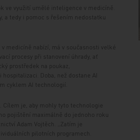
ok ve využití umělé inteligence v medicíně.
vity, a tedy i pomoc s řešením nedostatku
e v medicíně nabízí, má v současnosti velké
vací procesy při stanovení úhrady, ať
ický prostředek na poukaz,
 hospitalizaci. Doba, než dostane AI
ím cyklem AI technologií.
Cílem je, aby mohly tyto technologie
ho pojištění maximálně do jednoho roku
otnictví Adam Vojtěch. „Zatím je
ndividuálních pilotních programech.