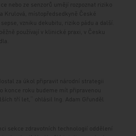
ce nebo ze senzorů umějí rozpoznat riziko
tra Krulová, místopředsedkyně České
sepse, vzniku dekubitu, riziko pádu a další.
ěžně používají v klinické praxi, v Česku
dla.
stal za úkol připravit národní strategii
„Do konce roku budeme mít připravenou
ších tří let,“ ohlásil Ing. Adam Gřunděl
mci sekce zdravotních technologií oddělení