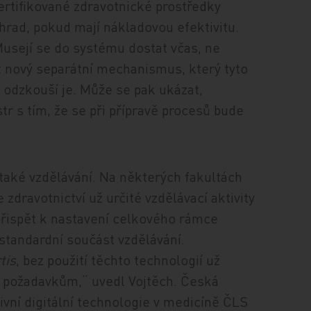
ertifikované zdravotnické prostředky
hrad, pokud mají nákladovou efektivitu.
. Musejí se do systému dostat včas, ne
řit nový separátní mechanismus, který tyto
 odzkouší je. Může se pak ukázat,
str s tím, že se při přípravě procesů bude
také vzdělávání. Na některých fakultách
 zdravotnictví už určité vzdělávací aktivity
 přispět k nastavení celkového rámce
 standardní součást vzdělávání.
tis
, bez použití těchto technologií už
 požadavkům,“ uvedl Vojtěch. Česká
ivní digitální technologie v medicíně ČLS