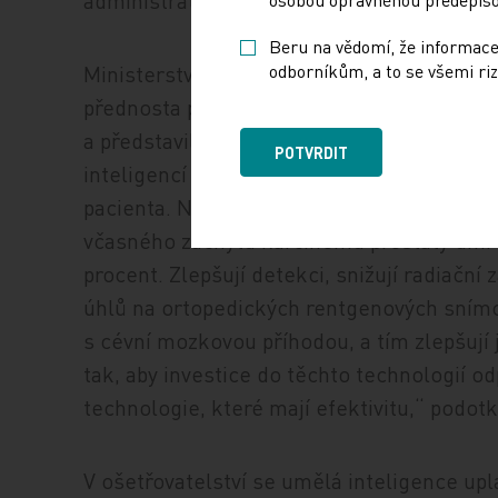
Beru na vědomí, že informace
Ministerstvo průzkum představilo na klini
odborníkům, a to se všemi riz
přednosta prof. Lukáš Lambert ocenil, že 
a představil přínos umělé inteligence ve
POTVRDIT
inteligencí významně zkracují vyšetření, tí
pacienta. Například při vyšetření prostat
včasného záchytu karcinomu prostaty umí t
procent. Zlepšují detekci, snižují radiační 
úhlů na ortopedických rentgenových snímc
s cévní mozkovou příhodou, a tím zlepšují j
tak, aby investice do těchto technologií odp
technologie, které mají efektivitu,“ podotk
V ošetřovatelství se umělá inteligence upl