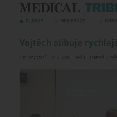
Přeskočit na obsah
ČLÁNKY
MEDISEKCE
KON
Vojtěch slibuje rychlej
4 minuty čtení
17. 2. 2026
Adéla Čabanová
Vyšl