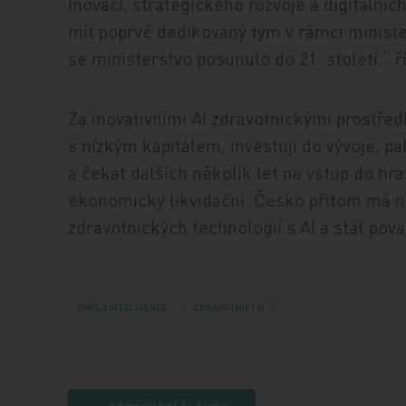
inovací, strategického rozvoje a digitálníc
mít poprvé dedikovaný tým v rámci ministe
se ministerstvo posunulo do 21. století,“ ř
Za inovativními AI zdravotnickými prostředk
s nízkým kapitálem, investují do vývoje, pa
a čekat dalších několik let na vstup do hr
ekonomicky likvidační. Česko přitom má n
zdravotnických technologií s AI a stát pov
UMĚLÁ INTELIGENCE
ZDRAVOTNICTVÍ