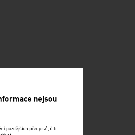
Informace nejsou
í pozdějších předpisů, čili
dávat.