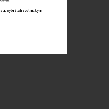
osti, nýbrž zdravotnickým