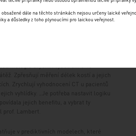
 obsažené dále na těchto stránkách nejsou určeny laické veřejn
ce zobrazovacích metod v Motole. Tamní
iky a důsledky z toho plynoucími pro laickou veřejnost.
se ministerstvo problematikou AI zabývá,
 svém oboru. Technologie s umělou
m zvyšují kapacity oddělení a šetří čas
y magnetickou rezonancí v programu
echnologie urychlit vyšetření o 45
zátěž. Zpřesňují měření délek kostí a jejich
ích. Zrychlují vyhodnocení CT u pacientů
ejich vyhlídky. „Je potřeba nastavit logiku
ovídala jejich benefitu, a vybrat ty
l prof. Lambert.
atňuje v prediktivních modelech, které