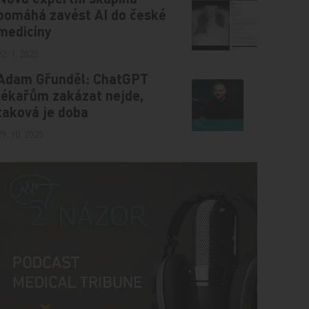
pomáhá zavést AI do české
medicíny
22. 1. 2025
Adam Gřunděl: ChatGPT
lékařům zakázat nejde,
taková je doba
29. 10. 2025