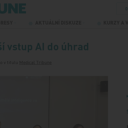
O
GRESY
AKTUÁLNÍ DISKUZE
KURZY A 
ší vstup AI do úhrad
o v titulu
Medical Tribune