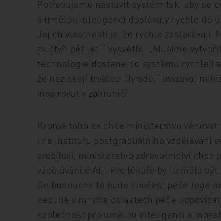
Potřebujeme nastavit systém tak, aby se c
s umělou inteligencí dostávaly rychle do ú
Jejich vlastností je, že rychle zastarávají
za čtyři pět let,“ vysvětlil. „Musíme vytvo
technologie dostane do systému rychleji a
že nezískají trvalou úhradu,“ avizoval mini
inspirovat v zahraničí.
Kromě toho se chce ministerstvo věnovat 
i na Institutu postgraduálního vzdělávání ve
probíhají, ministerstvo zdravotnictví chce
vzdělávání o AI. „Pro lékaře by to měla být
Do budoucna to bude součást péče
lege ar
nebude v mnoha oblastech péče odpovídat
společnost pro umělou inteligenci a inovat