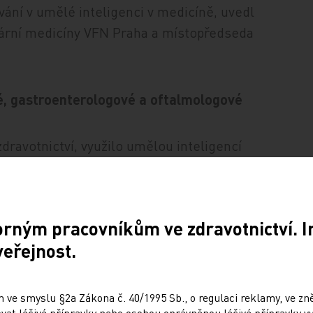
ání v umělé inteligenci v medicíně, uvedl
eární medicíny VFN Praha a místopředseda
vé, gastroenterologové a oftalmologové
dravotnictví, využilo umělou inteligencí
ouze v rámci testování. Dalších 15,2
inisterstva o využití AI odpovědělo 105
eben. Jako klinické oblasti, kde může být
orným pracovníkům ve zdravotnictví. 
 radiologii, kardiologii, gastroenterologii
veřejnost.
rurgii, psychiatrii, patologii, neurologii,
, laboratoře, urgentní příjem a jiné.
nce velký potenciál také ve zdravotnické
 ve smyslu §2a Zákona č. 40/1995 Sb., o regulaci reklamy, ve zněn
at léčivé přípravky nebo osobou oprávněnou léčivé přípravky vy