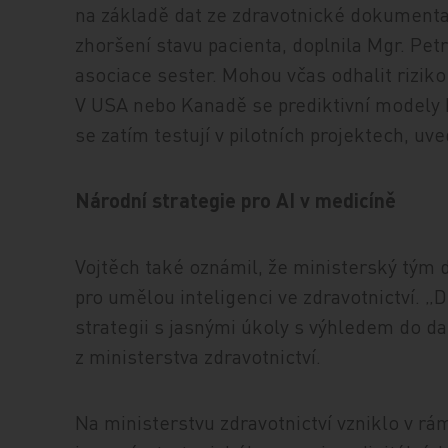
na základě dat ze zdravotnické dokumenta
zhoršení stavu pacienta, doplnila Mgr. Pe
asociace sester. Mohou včas odhalit riziko 
V USA nebo Kanadě se prediktivní modely b
se zatím testují v pilotních projektech, uve
Národní strategie pro AI v medicíně
Vojtěch také oznámil, že ministerský tým do
pro umělou inteligenci ve zdravotnictví. 
strategii s jasnými úkoly s výhledem do dal
z ministerstva zdravotnictví.
Na ministerstvu zdravotnictví vzniklo v rá