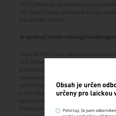
JEP (CSAIM) už má návrh koncepce vzděláv
doc. David Zogala, přednosta kliniky nukl
pro vzdělání CSAIM.
AI využívají kromě radiologů kardiologo
Podle šetření, které udělalo ministerstvo z
67,6 procenta českých nemocnic, některé p
procenta využití AI plánuje. Na 30 otázek m
respondentů z různých typů nemocnic i léč
Obsah je určen odb
umělá inteligence využita, nejčastěji uvedli
určeny pro laickou 
a oční lékařství. V menší míře onkologii, chi
epidemiologii, dermatologii, intenzivní péči
Podle ministra Vojtěcha má umělá intelige
Potvrzuji, že jsem odborníkem
administrativě.
osobou oprávněnou předepisov