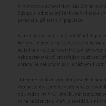
Ministerstvo zdravotnictví zacílilo na pokr
Slibuje si od toho zvýšení kvality i efekti
personálu při stárnutí populace.
Využití potenciálu, který umělá inteligenc
bariéry. Jednou z nich jsou dlouhé schvalo
se jedná o nový zdravotní výkon, zdravotn
nebo zdravotnický prostředek používaný při
úhradu, je nekompatibilní s běžným životn
„Chceme nastavit zrychlený mechanismus. 
vstupovat do systému veřejného zdravotní
od uvedení na trh,“ přislíbil ministr zdrav
to na nadšencích, kteří je zavádějí, a na i