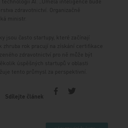
h technologií AI. „Umělá inteligence bude
rstva zdravotnictví. Organizačně
íká ministr.
y jsou často startupy, které začínají
k zhruba rok pracují na získání certifikace
azeného zdravotnictví pro ně může být
ěkolik úspěšných startupů v oblasti
ažuje tento průmysl za perspektivní.
Sdílejte článek