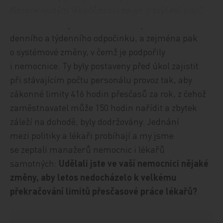
Nespokojeným lékařům šlo nejen o zvýšení platů
a mezd, ale např. i dodržování nepřetržitého
denního a týdenního odpočinku, a zejména pak
o systémové změny, v čemž je podpořily
i nemocnice. Ty byly postaveny před úkol zajistit
při stávajícím počtu personálu provoz tak, aby
zákonné limity 416 hodin přesčasů za rok, z čehož
zaměstnavatel může 150 hodin nařídit a zbytek
záleží na dohodě, byly dodržovány. Jednání
mezi politiky a lékaři probíhají a my jsme
se zeptali manažerů nemocnic i lékařů
samotných:
Udělali jste ve vaší nemocnici nějaké
změny, aby letos nedocházelo k velkému
překračování limitů přesčasové práce lékařů?