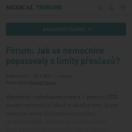
Přeskočit na obsah
NÁSLEDUJÍCÍ ČLÁNEK
Fórum: Jak se nemocnice
popasovaly s limity přesčasů?
8 minut čtení
23. 4. 2024
redakce
Vyšlo v titulu
Medical Tribune
Výpověďmi z přesčasové práce k 1. prosinci 2023
dosáhli nemocniční lékaři a lékařky toho, že jim
nebyly od ledna 2024 zvýšeny přesčasy
na dvojnásobek, jak hrozilo, a politici slíbili,
že se budou jejich požadavky vážně zabývat.