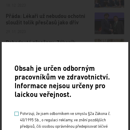
18. 12. 2023
Přáda: Lékaři už nebudou ochotni
sloužit tolik přesčasů jako dřív
29. 11. 2023
Dohodnuté přesčasy: Zákoník
povolí v průměru osm hodin týdně
19. 12. 2023
Obsah je určen odborným
pracovníkům ve zdravotnictví.
Informace nejsou určeny pro
Doporučené
laickou veřejnost.
19. světový kongres Controversies in Neurology
(CONy)
Potvrzuji, že jsem odborníkem ve smyslu §2a Zákona č.
40/1995 Sb., o regulaci reklamy, ve znění pozdějších
10. 3. 2025
předpisů, čili osobou oprávněnou předepisovat léčivé