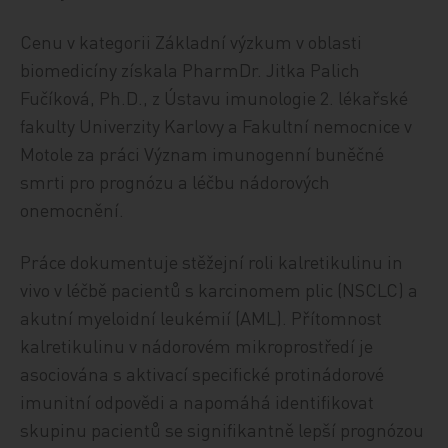
Cenu v kategorii Základní výzkum v oblasti
biomedicíny získala PharmDr. Jitka Palich
Fučíková, Ph.D., z Ústavu imunologie 2. lékařské
fakulty Univerzity Karlovy a Fakultní nemocnice v
Motole za práci Význam imunogenní buněčné
smrti pro prognózu a léčbu nádorových
onemocnění.
Práce dokumentuje stěžejní roli kalretikulinu in
vivo v léčbě pacientů s karcinomem plic (NSCLC) a
akutní myeloidní leukémií (AML). Přítomnost
kalretikulinu v nádorovém mikroprostředí je
asociována s aktivací specifické protinádorové
imunitní odpovědi a napomáhá identifikovat
skupinu pacientů se signifikantně lepší prognózou