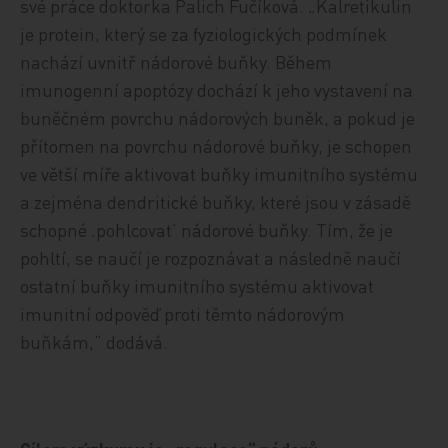
své práce doktorka Palich Fučíková. „Kalretikulin
je protein, který se za fyziologických podmínek
nachází uvnitř nádorové buňky. Během
imunogenní apoptózy dochází k jeho vystavení na
buněčném povrchu nádorových buněk, a pokud je
přítomen na povrchu nádorové buňky, je schopen
ve větší míře aktivovat buňky imunitního systému
a zejména dendritické buňky, které jsou v zásadě
schopné ‚pohlcovat‘ nádorové buňky. Tím, že je
pohltí, se naučí je rozpoznávat a následně naučí
ostatní buňky imunitního systému aktivovat
imunitní odpověď proti těmto nádorovým
buňkám,“ dodává.