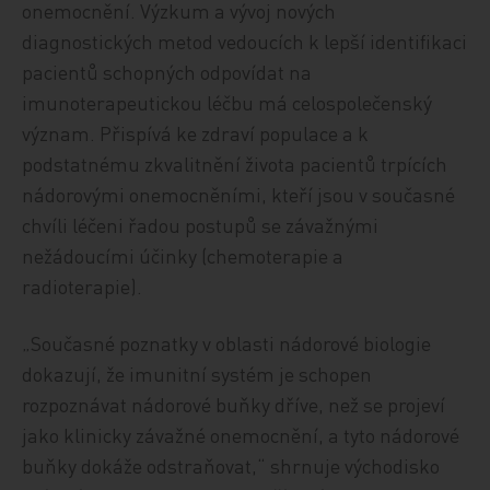
onemocnění. Výzkum a vývoj nových
diagnostických metod vedoucích k lepší identifikaci
pacientů schopných odpovídat na
imunoterapeutickou léčbu má celospolečenský
význam. Přispívá ke zdraví populace a k
podstatnému zkvalitnění života pacientů trpících
nádorovými onemocněními, kteří jsou v současné
chvíli léčeni řadou postupů se závažnými
nežádoucími účinky (chemoterapie a
radioterapie).
„Současné poznatky v oblasti nádorové biologie
dokazují, že imunitní systém je schopen
rozpoznávat nádorové buňky dříve, než se projeví
jako klinicky závažné onemocnění, a tyto nádorové
buňky dokáže odstraňovat,“ shrnuje východisko