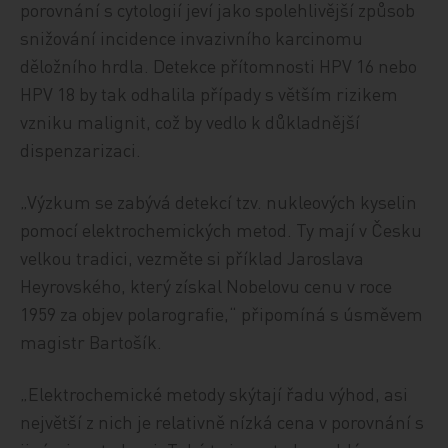
porovnání s cytologií jeví jako spolehlivější způsob
snižování incidence invazivního karcinomu
děložního hrdla. Detekce přítomnosti HPV 16 nebo
HPV 18 by tak odhalila případy s větším rizikem
vzniku malignit, což by vedlo k důkladnější
dispenzarizaci.
„Výzkum se zabývá detekcí tzv. nukleových kyselin
pomocí elektrochemických metod. Ty mají v Česku
velkou tradici, vezměte si příklad Jaroslava
Heyrovského, který získal Nobelovu cenu v roce
1959 za objev polarografie,“ připomíná s úsměvem
magistr Bartošík.
„Elektrochemické metody skýtají řadu výhod, asi
největší z nich je relativně nízká cena v porovnání s