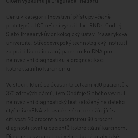
Cílem výzkumu je „regulace“ nádorů
Cenu v kategorii Inovativní přístupy včetně
prototypů a ICT řešení vyhrál doc. RNDr. Ondřej
Slabý (Masarykův onkologický ústav; Masarykova
univerzita, Středoevropský technologický institut)
za práci Kombinovaný panel mikroRNA pro
neinvazivní diagnostiku a prognostikaci
kolorektálního karcinomu.
Ve studii, které se účastnilo celkem 430 pacientů a
370 zdravých dárců, tým Ondřeje Slabého vyvinul
neinvazivní diagnostický test založený na detekci
čtyř mikroRNA v krevním séru, umožňující s
citlivostí 90 procent a specificitou 80 procent
diagnostikovat u pacientů kolorektální karcinom.
Diagnostický panel má velice dobré analytické