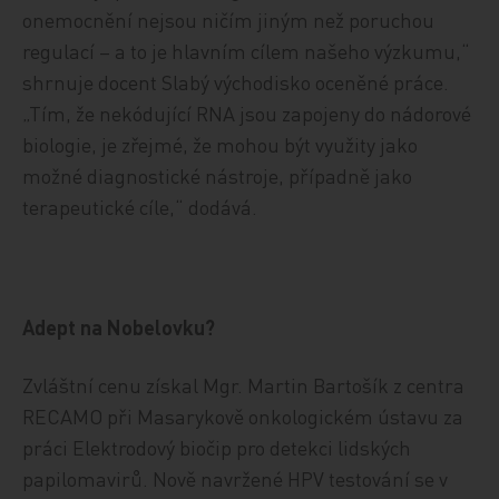
onemocnění nejsou ničím jiným než poruchou
regulací – a to je hlavním cílem našeho výzkumu,“
shrnuje docent Slabý východisko oceněné práce.
„Tím, že nekódující RNA jsou zapojeny do nádorové
biologie, je zřejmé, že mohou být využity jako
možné diagnostické nástroje, případně jako
terapeutické cíle,“ dodává.
Adept na Nobelovku?
Zvláštní cenu získal Mgr. Martin Bartošík z centra
RECAMO při Masarykově onkologickém ústavu za
práci Elektrodový biočip pro detekci lidských
papilomavirů. Nově navržené HPV testování se v