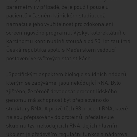
parametry i v případě, že je použit pouze u
pacientů v časném klinickém stadiu, což
naznačuje jeho využitelnost pro zdokonalení
screeningového programu. Výskyt kolorektálního
karcinomu kontinuálně stoupá a od 90. let zaujímá
Česká republika spolu s Maďarskem vedoucí
postavení ve světových statistikách.
„Specifickým aspektem biologie solidních nádorů,
kterým se zabýváme, jsou nekódující RNA. Bylo
zjištěno, že téměř devadesát procent lidského
genomu má schopnost být přepisováno do
struktury RNA. A právě těch 88 procent RNA, které
nejsou přepisovány do proteinů, představuje
skupinu tzv. nekódujících RNA. Jejich hlavním
úkolem je především regulační funkce a nádorová