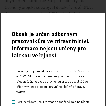
jinými metodami. Také to je metoda rychlá.
Oceněný projekt se zabýval detekcí virové DNA z
lidských papilomavirů. HPV způsobuje řadu
onemocnění, i nádorových, nejčastěji karcinom
děložního hrdla u žen, současnou screeningovou
Obsah je určen odborným
metodou je cytologie, ale v posledních letech se
pracovníkům ve zdravotnictví.
ukazuje, že nemusí být dostatečně citlivá. Existují
spolehlivé komerční testy, ale jsou zatím relativně
Informace nejsou určeny pro
drahé, proto vyvíjíme takové, které by mohly být
laickou veřejnost.
masově dostupnější. Vycházíme z toho, že virová
DNA je známá, známe její sekvenci, není tedy
Potvrzuji, že jsem odborníkem ve smyslu §2a Zákona č.
problém mít k dispozici DNA sondu, která
40/1995 Sb., o regulaci reklamy, ve znění pozdějších
specificky ‚chytí‘ jenom tu virovou DNA a nic
předpisů, čili osobou oprávněnou předepisovat léčivé
jiného,“ vysvětluje.
přípravky nebo osobou oprávněnou léčivé přípravky
vydávat.
Beru na vědomí, že informace obsažené dále na těchto