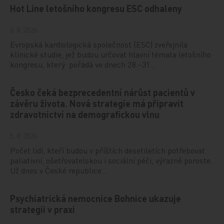
Hot Line letošního kongresu ESC odhaleny
6. 8. 2026
Evropská kardiologická společnost (ESC) zveřejnila
klinické studie, jež budou určovat hlavní témata letošního
kongresu, který pořádá ve dnech 28.–31…
Česko čeká bezprecedentní nárůst pacientů v
závěru života. Nová strategie má připravit
zdravotnictví na demografickou vlnu
5. 8. 2026
Počet lidí, kteří budou v příštích desetiletích potřebovat
paliativní, ošetřovatelskou i sociální péči, výrazně poroste.
Už dnes v České republice…
Psychiatrická nemocnice Bohnice ukazuje
strategii v praxi