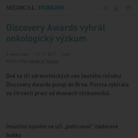
Přeskočit na obsah
Discovery Awards vyhrál
onkologický výzkum
5 minut čtení
13. 11. 2017
mof
Vyšlo v titulu
Medical Tribune
Dvě ze tří zdravotnických cen šestého ročníku
Discovery Awards putují do Brna. Porota vybírala
ze čtrnácti prací od dvanácti výzkumníků.
Imunitní systém se učí „pohlcovat“ nádorové
buňky