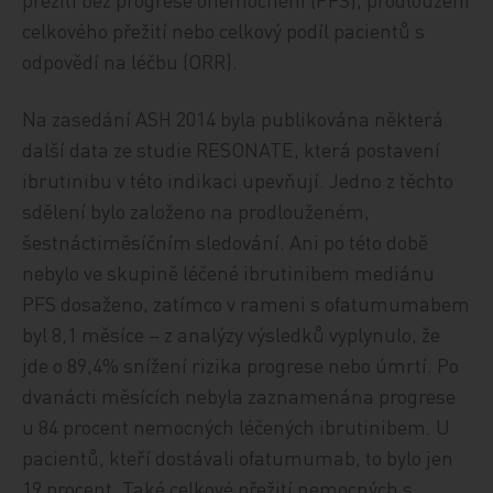
celkového přežití nebo celkový podíl pacientů s
odpovědí na léčbu (ORR).
Na zasedání ASH 2014 byla publikována některá
další data ze studie RESONATE, která postavení
ibrutinibu v této indikaci upevňují. Jedno z těchto
sdělení bylo založeno na prodlouženém,
šestnáctiměsíčním sledování. Ani po této době
nebylo ve skupině léčené ibrutinibem mediánu
PFS dosaženo, zatímco v rameni s ofatumumabem
byl 8,1 měsíce – z analýzy výsledků vyplynulo, že
jde o 89,4% snížení rizika progrese nebo úmrtí. Po
dvanácti měsících nebyla zaznamenána progrese
u 84 procent nemocných léčených ibrutinibem. U
pacientů, kteří dostávali ofatumumab, to bylo jen
19 procent. Také celkové přežití nemocných s