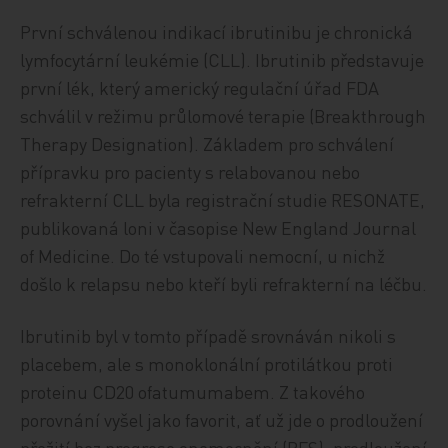
První schválenou indikací ibrutinibu je chronická
lymfocytární leukémie (CLL). Ibrutinib představuje
první lék, který americký regulační úřad FDA
schválil v režimu průlomové terapie (Breakthrough
Therapy Designation). Základem pro schválení
přípravku pro pacienty s relabovanou nebo
refrakterní CLL byla registrační studie RESONATE,
publikovaná loni v časopise New England Journal
of Medicine. Do té vstupovali nemocní, u nichž
došlo k relapsu nebo kteří byli refrakterní na léčbu.
Ibrutinib byl v tomto případě srovnáván nikoli s
placebem, ale s monoklonální protilátkou proti
proteinu CD20 ofatumumabem. Z takového
porovnání vyšel jako favorit, ať už jde o prodloužení
přežití bez progrese onemocnění (PFS), prodloužení