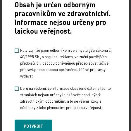
u třetiny z nich nedošlo k progresi a téměř polovina
Obsah je určen odborným
zůstávala naživu. Primárním cílem byl celkový
pracovníkům ve zdravotnictví.
podíl pacientů s odpovědí na léčbu (ORR) – ten
Informace nejsou určeny pro
dosáhl 68 procent. Přerušení léčby z důvodu
laickou veřejnost.
nežádoucích účinků bylo dokumentováno u 11
procent pacientů. S těmito závěry odbornou
veřejnost seznámil Michael Wang z MD Anderson
Potvrzuji, že jsem odborníkem ve smyslu §2a Zákona č.
40/1995 Sb., o regulaci reklamy, ve znění pozdějších
Cancer Center v Texasu. Uvedl: „Jde o nejvyšší
předpisů, čili osobou oprávněnou předepisovat léčivé
ORR, jakého kdy bylo u relabujících a refrakterních
přípravky nebo osobou oprávněnou léčivé přípravky
pacientů s MCL v monoterapii dosaženo. Potvrzuje
vydávat.
dlouhodobý potenciál ibrutinibu jako léčebné
Beru na vědomí, že informace obsažené dále na těchto
možnosti s bezprostředním pozitivním dopadem
stránkách nejsou určeny laické veřejnosti, nýbrž
na naše nemocné.“
zdravotnickým odborníkům, a to se všemi riziky a
důsledky z toho plynoucími pro laickou veřejnost.
Kombinace od samého začátku
POTVRDIT
Michael Wang také prezentoval studii druhé fáze,