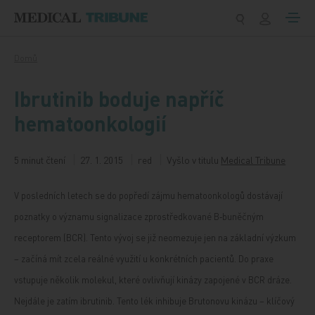
Přeskočit na obsah
Domů
Ibrutinib boduje napříč
hematoonkologií
5 minut čtení
27. 1. 2015
red
Vyšlo v titulu
Medical Tribune
V posledních letech se do popředí zájmu hematoonkologů dostávají
poznatky o významu signalizace zprostředkované B‑buněčným
receptorem (BCR). Tento vývoj se již neomezuje jen na základní výzkum
– začíná mít zcela reálné využití u konkrétních pacientů. Do praxe
vstupuje několik molekul, které ovlivňují kinázy zapojené v BCR dráze.
Nejdále je zatím ibrutinib. Tento lék inhibuje Brutonovu kinázu – klíčový