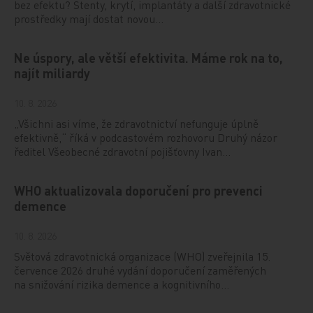
bez efektu? Stenty, krytí, implantáty a další zdravotnické
prostředky mají dostat novou…
Ne úspory, ale větší efektivita. Máme rok na to,
najít miliardy
10. 8. 2026
„Všichni asi víme, že zdravotnictví nefunguje úplně
efektivně,“ říká v podcastovém rozhovoru Druhý názor
ředitel Všeobecné zdravotní pojišťovny Ivan…
WHO aktualizovala doporučení pro prevenci
demence
10. 8. 2026
Světová zdravotnická organizace (WHO) zveřejnila 15.
července 2026 druhé vydání doporučení zaměřených
na snižování rizika demence a kognitivního…