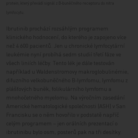
protein, který převádí signál z B‑buněčného receptoru do nitra
lymfocytu.
Ibrutinib prochází rozsáhlým programem
klinického hodnocení, do kterého je zapojeno více
než 4 600 pacientů. Jen u chronické lymfocytární
leukémie nyní probíhá sedm studií třetí fáze ve
všech liniích léčby. Tento lék je dále testován
například u Waldenstromovy makroglobulinémie,
difuzního velkobuněčného B‑lymfomu, lymfomu z
plášťových buněk, folikulárního lymfomu a
mnohočetného myelomu. Na výročním zasedání
Americké hematologické společnosti (ASH) v San
Francisku se o něm hovořilo v podstatě napříč
celým programem – jen orálních prezentací o
ibrutinibu bylo osm, posterů pak na tři desítky.