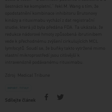
šestnácti ke kompletní,“ řekl M. Wang s tím, že
opodstatnění kombinace inhibitoru Brutonovy
kinázy a rituximabu vychází z dat registrační
studie, která již byla předána FDA. Ta ukázala, že
redukce nádorové hmoty způsobená ibrutinibem
vede k přechodnému zvýšení cirkulujících MCL
lymfocytů. Soudí se, že buňky takto vytržené mimo
vlastní mikroprostředí jsou citlivější k
intravenózně podávanému rituximabu.
Zdroj: Medical Tribune
IMPORT: TITULY
Sdílejte článek