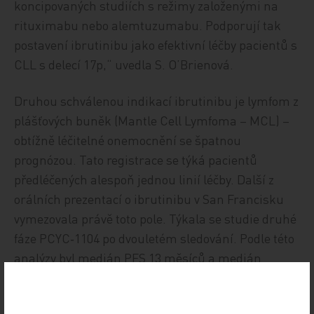
koncipovaných studiích s režimy založenými na
rituximabu nebo alemtuzumabu. Podporují tak
postavení ibrutinibu jako efektivní léčby pacientů s
CLL s delecí 17p,“ uvedla S. O’Brienová.
Druhou schválenou indikací ibrutinibu je lymfom z
plášťových buněk (Mantle Cell Lymfoma – MCL) –
obtížně léčitelné onemocnění se špatnou
prognózou. Tato registrace se týká pacientů
předléčených alespoň jednou linií léčby. Další z
orálních prezentací o ibrutinibu v San Francisku
vymezovala právě toto pole. Týkala se studie druhé
fáze PCYC‑1104 po dvouletém sledování. Podle této
analýzy byl medián PFS 13 měsíců a medián
celkového přežití 22,5 měsíce. Šlo o výrazně
předléčené nemocné, přesto po 24 měsících téměř