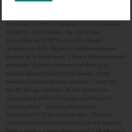
která je dokladem trendu nové léky téměř od
počátku klinického hodnocení testovat v
kombinaci. V tomto případě byl ibrutinib podáván
společně s rituximabem. Na tuto terapii
odpovědělo téměř 90 % pacientů s relaps/
refrakterním MCL. Objektivní léčebné odpovědi
dosáhlo 40 ze 46 pacientů, z toho u 18 šlo o odpověď
kompletní. Dalším zřetelným trendem je od
začátku vývoje inovativního přípravku hledat
prediktivní ukazatele jeho účinnosti. I v tom byl
tým M. Wanga úspěšný – studie ukázala na
potenciální prediktorní význam proliferačního
markeru Ki‑67 – pacienti jeho s nízkou
koncentrací (< 50 %) reagovali lépe. „Takových
nemocných bylo v našem souboru 34 a k odpovědi
došlo u všech – u osmnácti pacientů k částečné a u