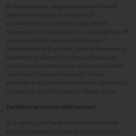
Brutonovy kinázy, nebyly zaznamenány žádné
další varovné signály. V souladu s již
publikovanými pracemi byly nejčastějšími
nežádoucími účinky stupně 3 a 4 neutropenie (u 18
procent pacientů), pneumonie (9 procent),
trombocytopenie (6 procent), anémie (6 procent) a
hypertenze (6 procent). Incidence nežádoucích
účinků přitom klesala v čase. Léčbu ibrutinibem
ukončilo 47 (24 procent) pacientů – z toho
sedmnáct kvůli progresi onemocnění, třináct kvůli
nežádoucím účinkům a deset z důvodu úmrtí.
Zaměřeno na nejrizikovější populaci
Do programu ASH se dostalo také samostatné
klinické hodnocení, zaměřené na již zmíněnou