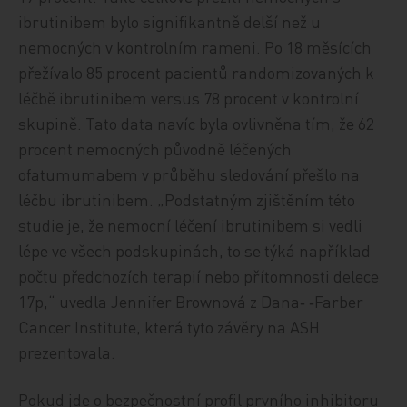
ibrutinibem bylo signifikantně delší než u
nemocných v kontrolním rameni. Po 18 měsících
přežívalo 85 procent pacientů randomizovaných k
léčbě ibrutinibem versus 78 procent v kontrolní
skupině. Tato data navíc byla ovlivněna tím, že 62
procent nemocných původně léčených
ofatumumabem v průběhu sledování přešlo na
léčbu ibrutinibem. „Podstatným zjištěním této
studie je, že nemocní léčení ibrutinibem si vedli
lépe ve všech podskupinách, to se týká například
počtu předchozích terapií nebo přítomnosti delece
17p,“ uvedla Jennifer Brownová z Dana‑ ‑Farber
Cancer Institute, která tyto závěry na ASH
prezentovala.
Pokud jde o bezpečnostní profil prvního inhibitoru