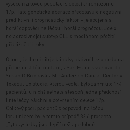
vysoce rizikovou populaci s delecí chromozomu
17p. Tato genetická aberace představuje negativní
prediktivní i prognostický faktor – je spojena s
horší odpovědí na léčbu i horší prognózou. Jde o
nejagresivnější subtyp CLL s mediánem přežití
přibližně tři roky.
O tom, že ibrutinib je klinicky aktivní bez ohledu na
přítomnost této mutace, v San Francisku hovořila
Susan O’Brienová z MD Anderson Cancer Center v
Texasu. Do studie, kterou vedla, bylo zahrnuto 144
pacientů, u nichž selhala alespoň jedna předchozí
linie léčby, všichni s potvrzením delece 17p.
Celkový podíl pacientů s odpovědí na léčbu
ibrutinibem byl v tomto případě 82,6 procenta.
„Tyto výsledky jsou lepší než v podobně