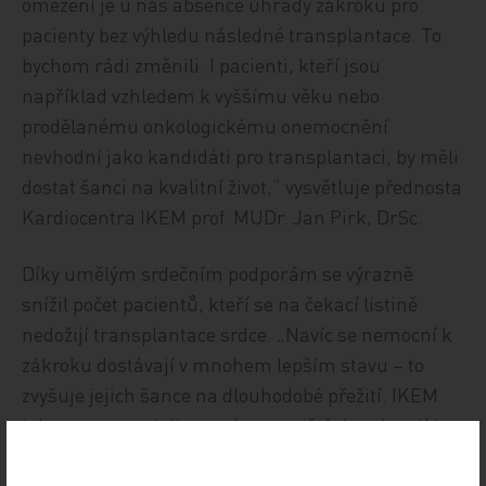
omezení je u nás absence úhrady zákroku pro
pacienty bez výhledu následné transplantace. To
bychom rádi změnili. I pacienti, kteří jsou
například vzhledem k vyššímu věku nebo
prodělanému onkologickému onemocnění
nevhodní jako kandidáti pro transplantaci, by měli
dostat šanci na kvalitní život,“ vysvětluje přednosta
Kardiocentra IKEM prof. MUDr. Jan Pirk, DrSc.
Díky umělým srdečním podporám se výrazně
snížil počet pacientů, kteří se na čekací listině
nedožijí transplantace srdce. „Navíc se nemocní k
zákroku dostávají v mnohem lepším stavu – to
zvyšuje jejich šance na dlouhodobé přežití. IKEM
jako superspecializované pracoviště, které stojí i u
samotného vývoje těchto srdečních podpor, za dobu
fungování programu implantoval pumpu více než