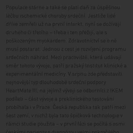
Populace stárne a také se platí daň za úspěšnou
léčbu ischemické choroby srdeční. Jestliže lidé
dříve zemřeli už na první infarkt, nyní se dožívají
druhého či třetího – třeba i ten přežijí, ale s
poškozeným myokardem. Zdravotnictví se o ně
musí postarat. Jednou z cest je rozvíjení programu
srdečních náhrad. Mezi pracoviště, která udávají
směr tohoto vývoje, patří pražský Institut klinické a
experimentální medicíny. V srpnu zde představili
nejnovější typ dlouhodobé srdeční podpory
HeartMate III, na jejímž vývoji se odborníci z IKEM
podíleli – část vývoje a preklinického testování
probíhala i v Praze. Česká republika tak patří mezi
šest zemí, v nichž byla tato špičková technologie v
rámci studie použita – v první fázi se počítá s osmi
českými pacienty s diagnózou velmi pokročilého