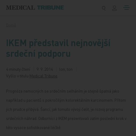
Přeskočit na obsah
Domů
IKEM představil nejnovější
srdeční podporu
4 minuty čtení
9. 9. 2014
lon, ton
Vyšlo v titulu
Medical Tribune
Prognóza nemocných se srdečním selháním je stejně špatná jako
například u pacientů s pokročilým kolorektálním karcinomem. Přitom
jich prudce přibývá. Šancí, jak tomuto vývoji čelit, je rozvoj programu
srdečních náhrad. Odborníci z IKEM prezentovali zatím poslední krok v
této vysoce sofistikované léčbě.