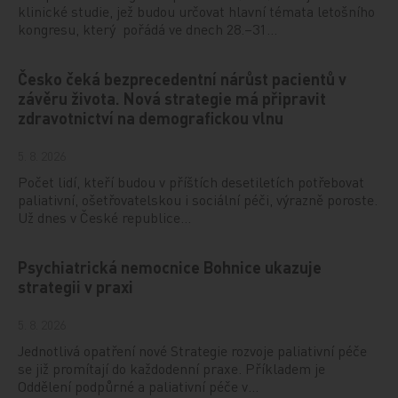
klinické studie, jež budou určovat hlavní témata letošního
kongresu, který pořádá ve dnech 28.–31…
Česko čeká bezprecedentní nárůst pacientů v
závěru života. Nová strategie má připravit
zdravotnictví na demografickou vlnu
5. 8. 2026
Počet lidí, kteří budou v příštích desetiletích potřebovat
paliativní, ošetřovatelskou i sociální péči, výrazně poroste.
Už dnes v České republice…
Psychiatrická nemocnice Bohnice ukazuje
strategii v praxi
5. 8. 2026
Jednotlivá opatření nové Strategie rozvoje paliativní péče
se již promítají do každodenní praxe. Příkladem je
Oddělení podpůrné a paliativní péče v…