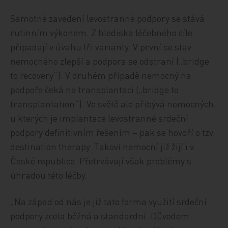
Samotné zavedení levostranné podpory se stává
rutinním výkonem. Z hlediska léčebného cíle
připadají v úvahu tři varianty. V první se stav
nemocného zlepší a podpora se odstraní („bridge
to recovery“). V druhém případě nemocný na
podpoře čeká na transplantaci („bridge to
transplantation“). Ve světě ale přibývá nemocných,
u kterých je implantace levostranné srdeční
podpory definitivním řešením – pak se hovoří o tzv.
destination therapy. Takoví nemocní již žijí i v
České republice. Přetrvávají však problémy s
úhradou této léčby.
„Na západ od nás je již tato forma využití srdeční
podpory zcela běžná a standardní. Důvodem