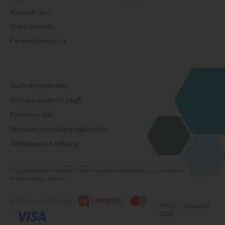
Kalendář akcí
Znalostní testy
Personální inzerce
Obchodní podmínky
Ochrana osobních údajů
Podmínky užití
Obchodní podmínky předplatného
Odstoupení od smlouvy
Fotografie jsou ilustrační, všechny zobrazené osoby jsou modelem. Zdroj:
Shutterstock, iStock.
© 2026 Medical Tribune
Design od
Beneš &
Michl