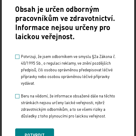
Obsah je určen odborným
450 pacientům. Přes 200 pump bylo dlouhodobých,
pracovníkům ve zdravotnictví.
250 krátkodobých. V současnosti pak ročně naši
lékaři pomohou průměrně 70 nemocným,“ říká
Informace nejsou určeny pro
ředitel IKEM MUDr. Aleš Herman, Ph.D.
laickou veřejnost.
Technologický vývoj dále postupuje směrem k
Potvrzuji, že jsem odborníkem ve smyslu §2a Zákona č.
indukčnímu dobíjení baterie, kdy celý systém bude
40/1995 Sb., o regulaci reklamy, ve znění pozdějších
implantován do těla pacienta. Neustále se také
předpisů, čili osobou oprávněnou předepisovat léčivé
zlepšují ostatní parametry baterií – ať už jde o
přípravky nebo osobou oprávněnou léčivé přípravky
počet nabíjecích cyklů, nebo výdrž na jedno nabití.
vydávat.
Beru na vědomí, že informace obsažené dále na těchto
Zdroj: Medical Tribune
stránkách nejsou určeny laické veřejnosti, nýbrž
zdravotnickým odborníkům, a to se všemi riziky a
důsledky z toho plynoucími pro laickou veřejnost.
IMPORT: TITULY
Sdílejte článek
POTVRDIT