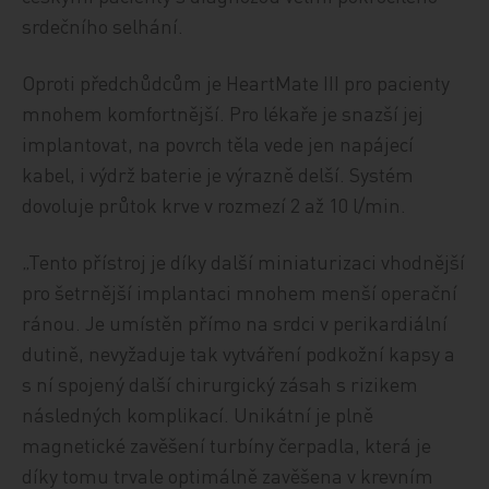
srdečního selhání.
Oproti předchůdcům je HeartMate III pro pacienty
mnohem komfortnější. Pro lékaře je snazší jej
implantovat, na povrch těla vede jen napájecí
kabel, i výdrž baterie je výrazně delší. Systém
dovoluje průtok krve v rozmezí 2 až 10 l/min.
„Tento přístroj je díky další miniaturizaci vhodnější
pro šetrnější implantaci mnohem menší operační
ránou. Je umístěn přímo na srdci v perikardiální
dutině, nevyžaduje tak vytváření podkožní kapsy a
s ní spojený další chirurgický zásah s rizikem
následných komplikací. Unikátní je plně
magnetické zavěšení turbíny čerpadla, která je
díky tomu trvale optimálně zavěšena v krevním