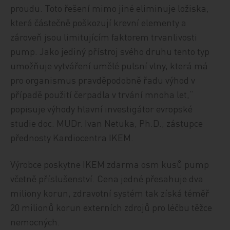
proudu. Toto řešení mimo jiné eliminuje ložiska,
která částečně poškozují krevní elementy a
zároveň jsou limitujícím faktorem trvanlivosti
pump. Jako jediný přístroj svého druhu tento typ
umožňuje vytváření umělé pulsní vlny, která má
pro organismus pravděpodobně řadu výhod v
případě použití čerpadla v trvání mnoha let,“
popisuje výhody hlavní investigátor evropské
studie doc. MUDr. Ivan Netuka, Ph.D., zástupce
přednosty Kardiocentra IKEM.
Výrobce poskytne IKEM zdarma osm kusů pump
včetně příslušenství. Cena jedné přesahuje dva
miliony korun, zdravotní systém tak získá téměř
20 milionů korun externích zdrojů pro léčbu těžce
nemocných.