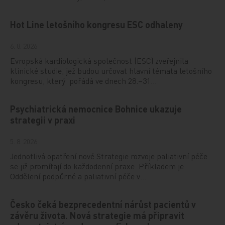
Hot Line letošního kongresu ESC odhaleny
6. 8. 2026
Evropská kardiologická společnost (ESC) zveřejnila
klinické studie, jež budou určovat hlavní témata letošního
kongresu, který pořádá ve dnech 28.–31…
Psychiatrická nemocnice Bohnice ukazuje
strategii v praxi
5. 8. 2026
Jednotlivá opatření nové Strategie rozvoje paliativní péče
se již promítají do každodenní praxe. Příkladem je
Oddělení podpůrné a paliativní péče v…
Česko čeká bezprecedentní nárůst pacientů v
závěru života. Nová strategie má připravit