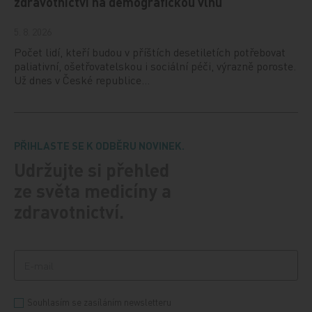
zdravotnictví na demografickou vlnu
5. 8. 2026
Počet lidí, kteří budou v příštích desetiletích potřebovat
paliativní, ošetřovatelskou i sociální péči, výrazně poroste.
Už dnes v České republice…
PŘIHLASTE SE K ODBĚRU NOVINEK.
Udržujte si přehled
ze světa medicíny a
zdravotnictví.
Souhlasím se zasíláním newsletteru