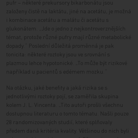
pufr – některé prekursory bikarbonátu jsou
založeny čistě na laktátu, jiné na acetátu, je možná
i kombinace acetátu a malátu či acetátu s
glukonátem. „Jde o jedno z nejkontroverznějších
témat, protože různé pufry mají různé metabolické
dopady.“ Poslední důležitá proměnná je pak
tonicita: některé roztoky jsou ve srovnání s
plazmou lehce hypotonické. „To může být rizikové
například u pacientů s edémem mozku.“
Na otázku, jaké benefity a jaká rizika se s
jednotlivými roztoky pojí, se zaměřila skupina
kolem J. L. Vincenta. „Tito autoři prošli všechnu
dostupnou literaturu o tomto tématu. Našli pouze
28 randomizovaných studií, které splňovaly
předem daná kritéria kvality. Většinou do nich byli