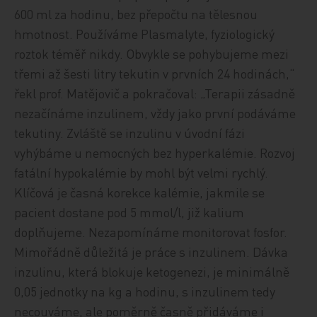
600 ml za hodinu, bez přepočtu na tělesnou
hmotnost. Používáme Plasmalyte, fyziologický
roztok téměř nikdy. Obvykle se pohybujeme mezi
třemi až šesti litry tekutin v prvních 24 hodinách,“
řekl prof. Matějovič a pokračoval: „Terapii zásadně
nezačínáme inzulinem, vždy jako první podáváme
tekutiny. Zvláště se inzulinu v úvodní fázi
vyhýbáme u nemocných bez hyperkalémie. Rozvoj
fatální hypokalémie by mohl být velmi rychlý.
Klíčová je časná korekce kalémie, jakmile se
pacient dostane pod 5 mmol/l, již kalium
doplňujeme. Nezapomínáme monitorovat fosfor.
Mimořádně důležitá je práce s inzulinem. Dávka
inzulinu, která blokuje ketogenezi, je minimálně
0,05 jednotky na kg a hodinu, s inzulinem tedy
necouváme, ale poměrně časně přidáváme i