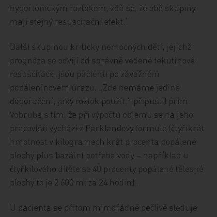
hypertonickým roztokem, zdá se, že obě skupiny
mají stejný resuscitační efekt.“
Další skupinou kriticky nemocných dětí, jejichž
prognóza se odvíjí od správně vedené tekutinové
resuscitace, jsou pacienti po závažném
popáleninovém úrazu. „Zde nemáme jediné
doporučení, jaký roztok použít,“ připustil prim.
Vobruba s tím, že při výpočtu objemu se na jeho
pracovišti vychází z Parklandovy formule (čtyřikrát
hmotnost v kilogramech krát procenta popálené
plochy plus bazální potřeba vody – například u
čtyřkilového dítěte se 40 procenty popálené tělesné
plochy to je 2 600 ml za 24 hodin).
U pacienta se přitom mimořádně pečlivě sleduje