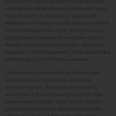
zahrnuti chirurgicky nemocní. Přitom jen sedm
studií srovnávalo balancované roztoky mezi sebou,
navíc šlo o velmi malé soubory,“ popsal prof.
Matějovič limity analýzy publikované letos v British
Journal of Anaesthesia. Podle závěrů této práce
byly krystaloidy rovnocenné, měly však rozdílné
dopady na acidobazickou rovnováhu, elektrolyty,
koagulaci i zánětlivé parametry. Stále však zůstává
otevřené, jakou to má klinickou relevanci.
„Volbu tekutiny bychom měli přizpůsobit dané
klinické situaci, i když nevíme, jaký to má
definitivní význam. Existuje omezená kvalita
důkazů, která by umožnila jediný správný výběr
balancovaného roztoku. Lékař by měl v každém
případě vědět, co podává, aby se vyhnul roztoku,
který bude narušovat dosavadní velmi těsně