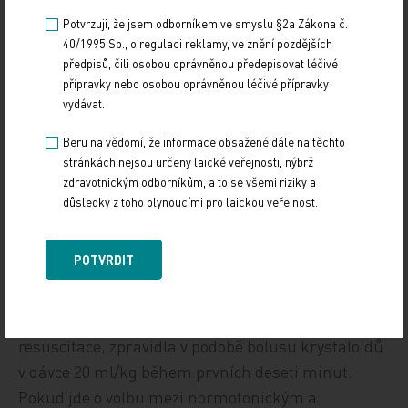
dětí nejsou lepší než u dospělých, jak se možná
Potvrzuji, že jsem odborníkem ve smyslu §2a Zákona č.
mnozí domnívají. Mimo jiné je to dáno tím, že naši
40/1995 Sb., o regulaci reklamy, ve znění pozdějších
předpisů, čili osobou oprávněnou předepisovat léčivé
pacienti nedokáží zvýšit srdeční výdej zvýšenou
přípravky nebo osobou oprávněnou léčivé přípravky
srdeční frekvencí – ta je již v klidovém stavu a za
vydávat.
fyziologických podmínek relativně vysoká.“
Beru na vědomí, že informace obsažené dále na těchto
stránkách nejsou určeny laické veřejnosti, nýbrž
Včasné podání tekutin má tedy zásadní význam. „V
zdravotnickým odborníkům, a to se všemi riziky a
algoritmu, podle kterého postupujeme, jsou na
důsledky z toho plynoucími pro laickou veřejnost.
diagnostiku vyhrazeny pouhé tři minuty. Na
laboratoř se nečeká, vychází se z klinického
POTVRDIT
obrazu. I pod tímto časovým tlakem provádíme
echokardiografické vyšetření kontraktility
myokardu. Teprve potom se zahajuje tekutinová
resuscitace, zpravidla v podobě bolusu krystaloidů
v dávce 20 ml/kg během prvních deseti minut.
Pokud jde o volbu mezi normotonickým a