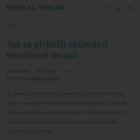
Přeskočit na obsah
Domů
Jak se přiblížit optimální
tekutinové terapii
9 minut čtení
18. 12. 2014
lon
Vyšlo v titulu
Medical Tribune
Na optimalizaci tekutinové a objemové terapie v medicíně akutních
stavů se zaměřil seminář, který pořádala I. interní klinika LF UK a FN
Plzeň ve spolupráci se společností Baxter. Toto setkání proběhlo 27.
listopadu v netradičním prostředí secesních prostor pražského
zpěváckého spolku Hlahol.