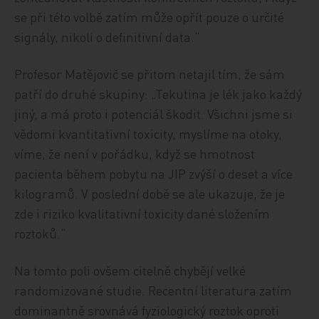
se při této volbě zatím může opřít pouze o určité
signály, nikoli o definitivní data.“
Profesor Matějovič se přitom netajil tím, že sám
patří do druhé skupiny: „Tekutina je lék jako každý
jiný, a má proto i potenciál škodit. Všichni jsme si
vědomi kvantitativní toxicity, myslíme na otoky,
víme, že není v pořádku, když se hmotnost
pacienta během pobytu na JIP zvýší o deset a více
kilogramů. V poslední době se ale ukazuje, že je
zde i riziko kvalitativní toxicity dané složením
roztoků.“
Na tomto poli ovšem citelně chybějí velké
randomizované studie. Recentní literatura zatím
dominantně srovnává fyziologický roztok oproti