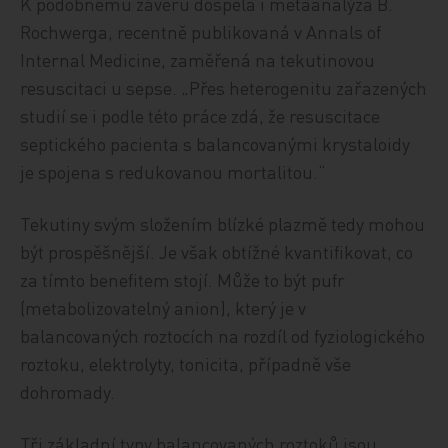
K podobnému závěru dospěla i metaanalýza B.
Rochwerga, recentně publikovaná v Annals of
Internal Medicine, zaměřená na tekutinovou
resuscitaci u sepse. „Přes heterogenitu zařazených
studií se i podle této práce zdá, že resuscitace
septického pacienta s balancovanými krystaloidy
je spojena s redukovanou mortalitou.“
Tekutiny svým složením blízké plazmě tedy mohou
být prospěšnější. Je však obtížné kvantifikovat, co
za tímto benefitem stojí. Může to být pufr
(metabolizovatelný anion), který je v
balancovaných roztocích na rozdíl od fyziologického
roztoku, elektrolyty, tonicita, případně vše
dohromady.
Tři základní typy balancovaných roztoků jsou