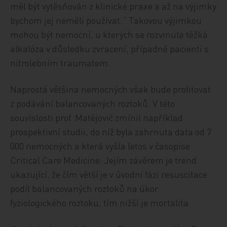
měl být vytěsňován z klinické praxe a až na výjimky
bychom jej neměli používat.“ Takovou výjimkou
mohou být nemocní, u kterých se rozvinula těžká
alkalóza v důsledku zvracení, případně pacienti s
nitrolebním traumatem.
Naprostá většina nemocných však bude profitovat
z podávání balancovaných roztoků. V této
souvislosti prof. Matějovič zmínil například
prospektivní studii, do níž byla zahrnuta data od 7
000 nemocných a která vyšla letos v časopise
Critical Care Medicine. Jejím závěrem je trend
ukazující, že čím větší je v úvodní fázi resuscitace
podíl balancovaných roztoků na úkor
fyziologického roztoku, tím nižší je mortalita.