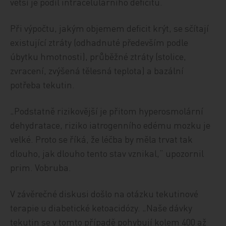
větší je podíl intracelulárního deficitu.
Při výpočtu, jakým objemem deficit krýt, se sčítají
existující ztráty (odhadnuté především podle
úbytku hmotnosti), průběžné ztráty (stolice,
zvracení, zvýšená tělesná teplota) a bazální
potřeba tekutin.
„Podstatně rizikovější je přitom hyperosmolární
dehydratace, riziko iatrogenního edému mozku je
velké. Proto se říká, že léčba by měla trvat tak
dlouho, jak dlouho tento stav vznikal,“ upozornil
prim. Vobruba.
V závěrečné diskusi došlo na otázku tekutinové
terapie u diabetické ketoacidózy. „Naše dávky
tekutin se v tomto případě pohybují kolem 400 až