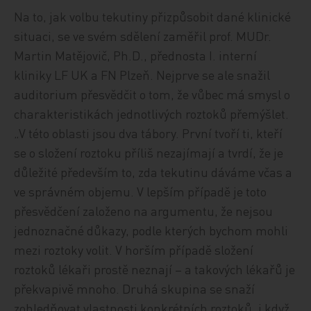
Na to, jak volbu tekutiny přizpůsobit dané klinické
situaci, se ve svém sdělení zaměřil prof. MUDr.
Martin Matějovič, Ph.D., přednosta I. interní
kliniky LF UK a FN Plzeň. Nejprve se ale snažil
auditorium přesvědčit o tom, že vůbec má smysl o
charakteristikách jednotlivých roztoků přemýšlet.
„V této oblasti jsou dva tábory. První tvoří ti, kteří
se o složení roztoku příliš nezajímají a tvrdí, že je
důležité především to, zda tekutinu dáváme včas a
ve správném objemu. V lepším případě je toto
přesvědčení založeno na argumentu, že nejsou
jednoznačné důkazy, podle kterých bychom mohli
mezi roztoky volit. V horším případě složení
roztoků lékaři prostě neznají – a takových lékařů je
překvapivě mnoho. Druhá skupina se snaží
zohledňovat vlastnosti konkrétních roztoků, i když