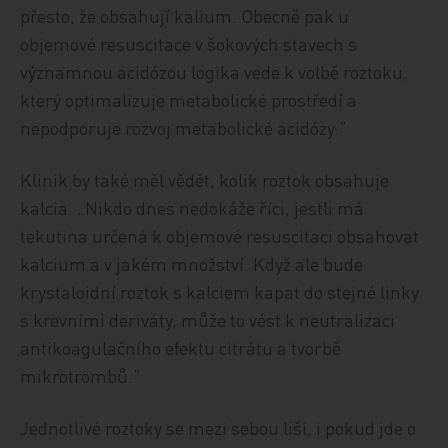
přesto, že obsahují kalium. Obecně pak u
objemové resuscitace v šokových stavech s
významnou acidózou logika vede k volbě roztoku,
který optimalizuje metabolické prostředí a
nepodporuje rozvoj metabolické acidózy.“
Klinik by také měl vědět, kolik roztok obsahuje
kalcia. „Nikdo dnes nedokáže říci, jestli má
tekutina určená k objemové resuscitaci obsahovat
kalcium a v jakém množství. Když ale bude
krystaloidní roztok s kalciem kapat do stejné linky
s krevními deriváty, může to vést k neutralizaci
antikoagulačního efektu citrátu a tvorbě
mikrotrombů.“
Jednotlivé roztoky se mezi sebou liší, i pokud jde o