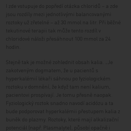
I zde vstupuje do popředí otázka chloridů – a zde
jsou rozdíly mezi jednotlivými balancovanými
roztoky už zřetelné – až 30 mmol na litr. Při běžné
tekutinové terapii tak může tento rozdíl v
chloridové náloži přesáhnout 100 mmol za 24
hodin.
Stejně tak je možné zohlednit obsah kalia. „Je
zakotveným dogmatem, že u pacientů s
hyperkalémií lékaři sáhnou po fyziologickém
roztoku v domnění, že když tam není kalium,
pacientovi prospívají. Je tomu přesně naopak.
Fyziologický roztok snadno navodí acidózu a ta
bude podporovat hyperkalémii přestupem kalia z
buněk do plazmy. Roztoky, které mají alkalizační
potenciál (např. Plasmalyte), působí opačně i