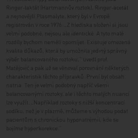
Ringer‑laktát (Hartmannův roztok), Ringer‑acetát
a nejnovější Plasmalyte, který byl v Evropě
registrován v roce 1976. „Z hlediska složení si jsou
velmi podobné, nejsou ale identické. A tyto malé
rozdíly bychom neměli opomíjet. Existuje omezená
kvalita důkazů, která by umožnila jediný správný
výběr balancovaného roztoku,“ uvedl prof.
Matějovič a pak už se věnoval porovnání některých
charakteristik těchto přípravků. První byl obsah
natria. Ten je velmi podobný napříč všemi
balancovanými roztoky, ale i těchto malých nuancí
lze využít. „Například roztoky s nižší koncentrací
sodíku, než je v plazmě, můžeme s výhodou podat
pacientům s chronickou hyponatrémií, kde se
bojíme hyperkorekce.“