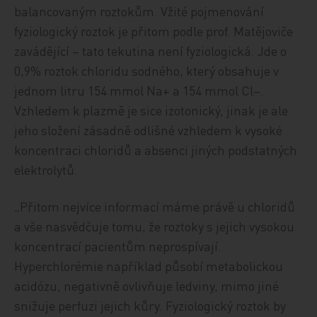
balancovaným roztokům. Vžité pojmenování
fyziologický roztok je přitom podle prof. Matějoviče
zavádějící – tato tekutina není fyziologická. Jde o
0,9% roztok chloridu sodného, který obsahuje v
jednom litru 154 mmol Na+ a 154 mmol Cl–.
Vzhledem k plazmě je sice izotonický, jinak je ale
jeho složení zásadně odlišné vzhledem k vysoké
koncentraci chloridů a absenci jiných podstatných
elektrolytů.
„Přitom nejvíce informací máme právě u chloridů
a vše nasvědčuje tomu, že roztoky s jejich vysokou
koncentrací pacientům neprospívají.
Hyperchlorémie například působí metabolickou
acidózu, negativně ovlivňuje ledviny, mimo jiné
snižuje perfuzi jejich kůry. Fyziologický roztok by