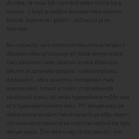
diuréza, ta musí být nejméně jeden ml na kg a
hodinu. „I když je dodání dostatečného objemu
klíčové, bojíme se i přelití,“ zdůraznil prim.
Vobruba.
Asi nejčastěji se k intenzivní tekutinové terapii v
dětském věku přistupuje při léčbě dehydratace.
Tato absolutní nebo relativní ztráta tělesných
tekutin je zpravidla spojena i s elektrolytovou
dysbalancí. Jde o závažnou komplikaci řady
onemocnění, rozsah a trvání ztrát odpovídá
závažnosti stavu, od lehké hypovolémie může vést
až k hypovolemickému šoku. Při dehydrataci se
objem extracelulární tekutiny snižuje vždy, objem
intracelulární tekutiny se mění variabilně dle typu
dehydratace. Čím déle trvají ztráty tekutin, tím