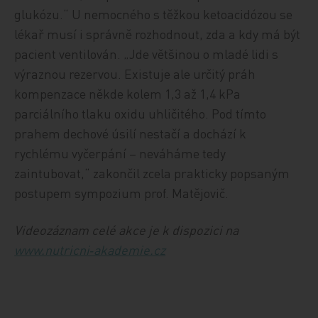
glukózu.“ U nemocného s těžkou ketoacidózou se
lékař musí i správně rozhodnout, zda a kdy má být
pacient ventilován. „Jde většinou o mladé lidi s
výraznou rezervou. Existuje ale určitý práh
kompenzace někde kolem 1,3 až 1,4 kPa
parciálního tlaku oxidu uhličitého. Pod tímto
prahem dechové úsilí nestačí a dochází k
rychlému vyčerpání – neváháme tedy
zaintubovat,“ zakončil zcela prakticky popsaným
postupem sympozium prof. Matějovič.
Videozáznam celé akce je k dispozici na
www.nutricni‑akademie.cz