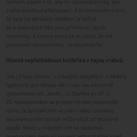
nemám zájem o to, aby mi zpívali písničky, byli
z toho poněkud překvapení. A to nemluvím o tom,
že tady na dětském oddělení je běžné,
že u malinkých dětí jsou přítomny i jejich
maminky. A zrovna včera se mi stalo, že mě
považovali za maminku, ne za pacienta.“
Hlavně nepřehlédnout kolibříka v hejnu vrabců
Jak již bylo řečeno, u mladých dospělých s nádory
typickými pro dětský věk hraje čas enormně
významnou roli. Jenže… U člověka po 20. či
25. narozeninách se primárně moc nepomýšlí
na to, že by mohl mít ve svém věku rakovinu.
Na onemocnění se tak může přijít až relativně
pozdě. Navíc u mladých lidí se nádorové
onemocnění nemusí projevit jednoznačně hned