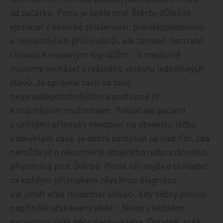
od začátku. Proto je podle prof. Štěrby důležité
vycházet z klinické zkušenosti, pravděpodobnosti
a nejčastějších příčin obtíží, ale zároveň neztratit
citlivost k varovným signálům. „V medicíně
musíme vycházet z reálného výskytu jednotlivých
stavů. Je správné začít od toho
nejpravděpodobnějšího a postupně jít
k vzácnějším možnostem. Pokud ale pacient
s určitými příznaky neodpoví na obvyklou léčbu
v obvyklém čase, je dobré zamyslet se nad tím, zda
nemůže jít o něco méně obvyklého nebo vzácného,“
připomíná prof. Štěrba. Podle něj nejde o to hledat
za každým příznakem závažnou diagnózu,
ale umět včas rozpoznat situaci, kdy běžný postup
nepřináší očekávaný efekt. „Nelze v každém
pacientovi vidět něco neobvyklého. Ostatně, pták