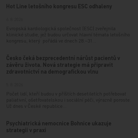
Hot Line letošního kongresu ESC odhaleny
6. 8. 2026
Evropská kardiologická společnost (ESC) zveřejnila
klinické studie, jež budou určovat hlavní témata letošního
kongresu, který pořádá ve dnech 28.–31…
Česko čeká bezprecedentní nárůst pacientů v
závěru života. Nová strategie má připravit
zdravotnictví na demografickou vlnu
5. 8. 2026
Počet lidí, kteří budou v příštích desetiletích potřebovat
paliativní, ošetřovatelskou i sociální péči, výrazně poroste.
Už dnes v České republice…
Psychiatrická nemocnice Bohnice ukazuje
strategii v praxi