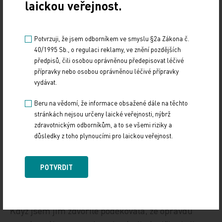
laickou veřejnost.
jim bude blízké – třeba s relaxačními zónami
s bezdrátovým internetem a herními konzolemi
nebo s kavárnou, kde by se mohli bavit se svými
Potvrzuji, že jsem odborníkem ve smyslu §2a Zákona č.
vrstevníky,“ zdůrazňuje prof. Štěrba.
40/1995 Sb., o regulaci reklamy, ve znění pozdějších
předpisů, čili osobou oprávněnou předepisovat léčivé
Pacientka Klára připomíná kuriózní situace, které
přípravky nebo osobou oprávněnou léčivé přípravky
vydávat.
jako mladá dospělá mezi dětmi zažívá: „Musím
vyzdvihnout rozdíl oproti onkologii pro dospělé.
Beru na vědomí, že informace obsažené dále na těchto
Všichni lékaři i sestřičky jsou tu naprosto úžasní
stránkách nejsou určeny laické veřejnosti, nýbrž
zdravotnickým odborníkům, a to se všemi riziky a
a chovají se neskutečně mile. Ale marná sláva,
důsledky z toho plynoucími pro laickou veřejnost.
jsou zvyklí na malé pacienty, takže když se mne
v mých dvaceti letech zeptali, zda se mi viklají
POTVRDIT
mléčné zuby, v ten moment mne to celkem
pobavilo. Nebo třeba hned první den, kdy mě
hospitalizovali, přišli na oddělení zdravotní klauni.
Když jsem jim zdvořile poděkovala, že opravdu