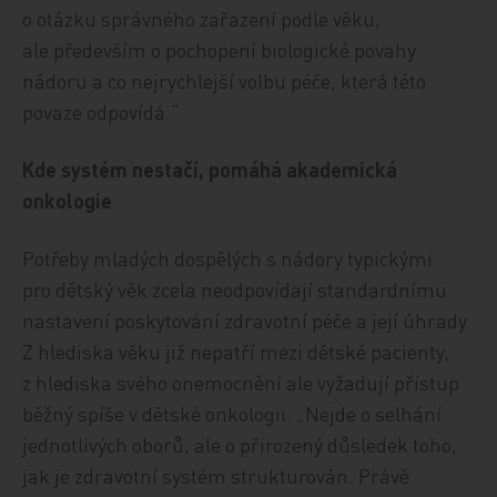
o otázku správného zařazení podle věku,
ale především o pochopení biologické povahy
nádoru a co nejrychlejší volbu péče, která této
povaze odpovídá.“
Kde systém nestačí, pomáhá akademická
onkologie
Potřeby mladých dospělých s nádory typickými
pro dětský věk zcela neodpovídají standardnímu
nastavení poskytování zdravotní péče a její úhrady.
Z hlediska věku již nepatří mezi dětské pacienty,
z hlediska svého onemocnění ale vyžadují přístup
běžný spíše v dětské onkologii. „Nejde o selhání
jednotlivých oborů, ale o přirozený důsledek toho,
jak je zdravotní systém strukturován. Právě