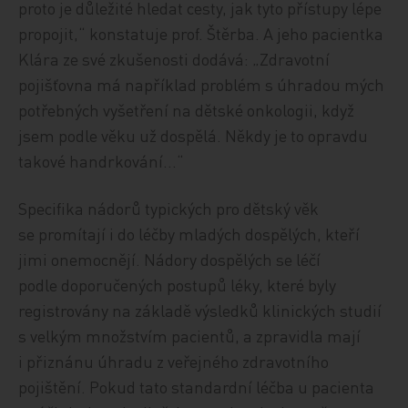
proto je důležité hledat cesty, jak tyto přístupy lépe
propojit,“ konstatuje prof. Štěrba. A jeho pacientka
Klára ze své zkušenosti dodává: „Zdravotní
pojišťovna má například problém s úhradou mých
potřebných vyšetření na dětské onkologii, když
jsem podle věku už dospělá. Někdy je to opravdu
takové handrkování…“
Specifika nádorů typických pro dětský věk
se promítají i do léčby mladých dospělých, kteří
jimi onemocnějí. Nádory dospělých se léčí
podle doporučených postupů léky, které byly
registrovány na základě výsledků klinických studií
s velkým množstvím pacientů, a zpravidla mají
i přiznánu úhradu z veřejného zdravotního
pojištění. Pokud tato standardní léčba u pacienta