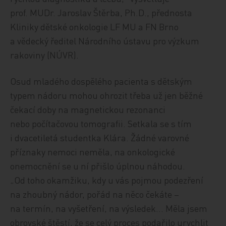
prof. MUDr. Jaroslav Štěrba, Ph.D., přednosta
Kliniky dětské onkologie LF MU a FN Brno
a vědecký ředitel Národního ústavu pro výzkum
rakoviny (NÚVR).
Osud mladého dospělého pacienta s dětským
typem nádoru mohou ohrozit třeba už jen běžné
čekací doby na magnetickou rezonanci
nebo počítačovou tomografii. Setkala se s tím
i dvacetiletá studentka Klára. Žádné varovné
příznaky nemoci neměla, na onkologické
onemocnění se u ní přišlo úplnou náhodou.
„Od toho okamžiku, kdy u vás pojmou podezření
na zhoubný nádor, pořád na něco čekáte –
na termín, na vyšetření, na výsledek… Měla jsem
obrovské štěstí, že se celý proces podařilo urychlit