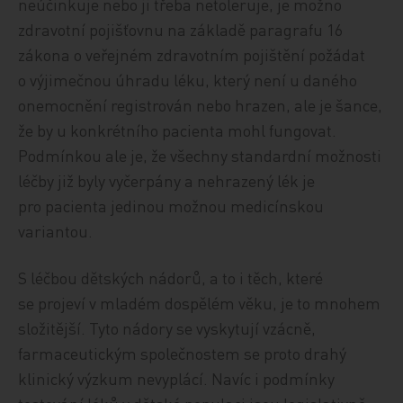
neúčinkuje nebo ji třeba netoleruje, je možno
zdravotní pojišťovnu na základě paragrafu 16
zákona o veřejném zdravotním pojištění požádat
o výjimečnou úhradu léku, který není u daného
onemocnění registrován nebo hrazen, ale je šance,
že by u konkrétního pacienta mohl fungovat.
Podmínkou ale je, že všechny standardní možnosti
léčby již byly vyčerpány a nehrazený lék je
pro pacienta jedinou možnou medicínskou
variantou.
S léčbou dětských nádorů, a to i těch, které
se projeví v mladém dospělém věku, je to mnohem
složitější. Tyto nádory se vyskytují vzácně,
farmaceutickým společnostem se proto drahý
klinický výzkum nevyplácí. Navíc i podmínky