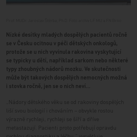
Prof. MUDr. Jaroslav Štěrba, Ph.D. Foto archiv LF MU a FN Brno
Nízké desítky mladých dospělých pacientů ročně
se v Česku ocitnou v péči dětských onkologů,
protože se u nich vyvinula rakovina vyskytující
se typicky u dětí, například sarkom nebo některé
typy zhoubných nádorů mozku. Ve skutečnosti
může být takových dospělých nemocných možná
i stovka ročně, jen se o nich neví…
„Nádory dětského věku se od rakoviny dospělých
liší svou biologií i chováním – obvykle rostou
výrazně rychleji, rychleji se šíří a dříve
metastazují. Pacienti proto potřebují opravdu
rychlou diagnostiku a léčbu,“ vysvětluje