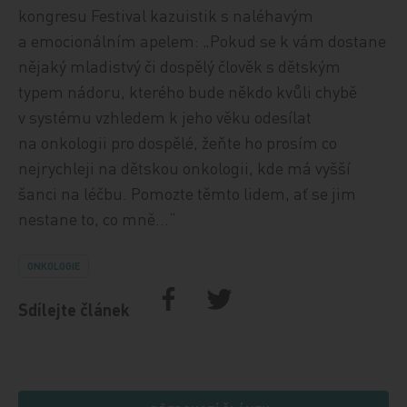
kongresu Festival kazuistik s naléhavým
a emocionálním apelem: „Pokud se k vám dostane
nějaký mladistvý či dospělý člověk s dětským
typem nádoru, kterého bude někdo kvůli chybě
v systému vzhledem k jeho věku odesílat
na onkologii pro dospělé, žeňte ho prosím co
nejrychleji na dětskou onkologii, kde má vyšší
šanci na léčbu. Pomozte těmto lidem, ať se jim
nestane to, co mně…“
ONKOLOGIE
Sdílejte článek