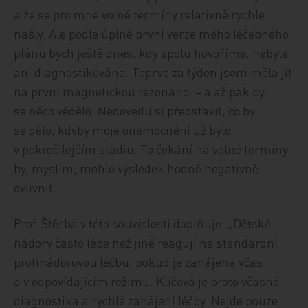
a že se pro mne volné termíny relativně rychle
našly. Ale podle úplně první verze mého léčebného
plánu bych ještě dnes, kdy spolu hovoříme, nebyla
ani diagnostikována. Teprve za týden jsem měla jít
na první magnetickou rezonanci – a až pak by
se něco vědělo. Nedovedu si představit, co by
se dělo, kdyby moje onemocnění už bylo
v pokročilejším stadiu. To čekání na volné termíny
by, myslím, mohlo výsledek hodně negativně
ovlivnit.“
Prof. Štěrba v této souvislosti doplňuje: „Dětské
nádory často lépe než jiné reagují na standardní
protinádorovou léčbu, pokud je zahájena včas
a v odpovídajícím režimu. Klíčová je proto včasná
diagnostika a rychlé zahájení léčby. Nejde pouze