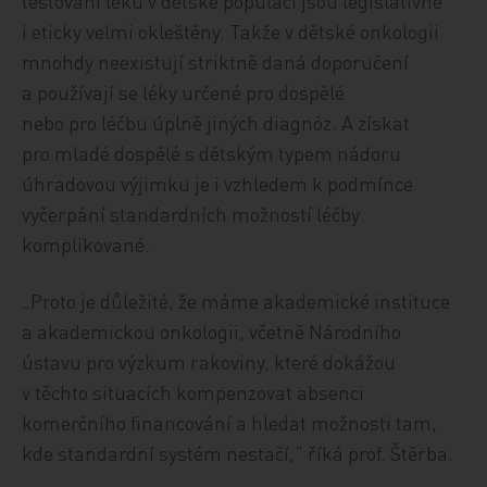
testování léků v dětské populaci jsou legislativně
i eticky velmi okleštěny. Takže v dětské onkologii
mnohdy neexistují striktně daná doporučení
a používají se léky určené pro dospělé
nebo pro léčbu úplně jiných diagnóz. A získat
pro mladé dospělé s dětským typem nádoru
úhradovou výjimku je i vzhledem k podmínce
vyčerpání standardních možností léčby
komplikované.
„Proto je důležité, že máme akademické instituce
a akademickou onkologii, včetně Národního
ústavu pro výzkum rakoviny, které dokážou
v těchto situacích kompenzovat absenci
komerčního financování a hledat možnosti tam,
kde standardní systém nestačí,“ říká prof. Štěrba.