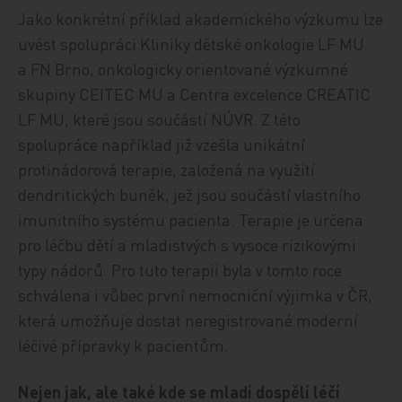
Jako konkrétní příklad akademického výzkumu lze
uvést spolupráci Kliniky dětské onkologie LF MU
a FN Brno, onkologicky orientované výzkumné
skupiny CEITEC MU a Centra excelence CREATIC
LF MU, které jsou součástí NÚVR. Z této
spolupráce například již vzešla unikátní
protinádorová terapie, založená na využití
dendritických buněk, jež jsou součástí vlastního
imunitního systému pacienta. Terapie je určena
pro léčbu dětí a mladistvých s vysoce rizikovými
typy nádorů. Pro tuto terapii byla v tomto roce
schválena i vůbec první nemocniční výjimka v ČR,
která umožňuje dostat neregistrované moderní
léčivé přípravky k pacientům.
Nejen jak, ale také kde se mladí dospělí léčí