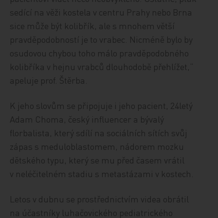
sedící na věži kostela v centru Prahy nebo Brna
sice může být kolibřík, ale s mnohem větší
pravděpodobností je to vrabec. Nicméně bylo by
osudovou chybou toho málo pravděpodobného
kolibříka v hejnu vrabců dlouhodobě přehlížet,“
apeluje prof. Štěrba.
K jeho slovům se připojuje i jeho pacient, 24letý
Adam Choma, český influencer a bývalý
florbalista, který sdílí na sociálních sítích svůj
zápas s meduloblastomem, nádorem mozku
dětského typu, který se mu před časem vrátil
v neléčitelném stadiu s metastázami v kostech.
Letos v dubnu se prostřednictvím videa obrátil
na účastníky luhačovického pediatrického