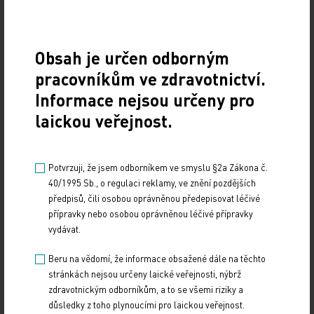
s konvenční náhradou kolenního kloubu,“ uvedl
doc. Tomáš. Pokud jde o cenu, rozdíl
mezi navigačním a robotickým systémem je
Obsah je určen odborným
výrazný. Náklady na jednu operaci jsou u robotiky
pracovníkům ve zdravotnictví.
šestinásobné v porovnání s navigací.
Informace nejsou určeny pro
laickou veřejnost.
Dlouhodobé přežití – zatím jediná
práce srovnávající robotické
systémy s navigací
Potvrzuji, že jsem odborníkem ve smyslu §2a Zákona č.
40/1995 Sb., o regulaci reklamy, ve znění pozdějších
v dlouhodobém horizontu
předpisů, čili osobou oprávněnou předepisovat léčivé
ukazuje, že desetileté přežití je
přípravky nebo osobou oprávněnou léčivé přípravky
lepší u navigačních systémů oproti robotickým
vydávat.
a konvenčním náhradám kolenního kloubu. Jiná
Beru na vědomí, že informace obsažené dále na těchto
práce např. ukázala zlepšení dlouhodobého přežití
stránkách nejsou určeny laické veřejnosti, nýbrž
při použití navigace ve srovnání s konvenční
zdravotnickým odborníkům, a to se všemi riziky a
náhradou, kdy u navigace bylo dosahováno
důsledky z toho plynoucími pro laickou veřejnost.