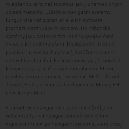
vylepšenou verzi než robotiku, jak ji známe z jiných
oblastí medicíny. „Zatímco navigační systémy
fungují více než dvacet let a jejich software
prochází kontinuálním vývojem, tzv. robotické
systémy jsou zatím ve fázi raného vývoje a čeká
se na jejich další zlepšení. Navigace lze již dnes
používat i u revizních operací, dokážeme s nimi
obnovit kloubní linii, korigujeme rotaci, femorální
komponenty aj., což je značnou výhodou, kterou
robotika zatím nenabízí,“ uvedl doc. MUDr. Tomáš
Tomáš, Ph.D., přednosta I. ortopedické kliniky FN
u sv. Anny v Brně.
V samotných navigačních systémech (NS) jsou
velké rozdíly – od navigací umístěných přímo
v operačním poli po navigační systémy, které určují