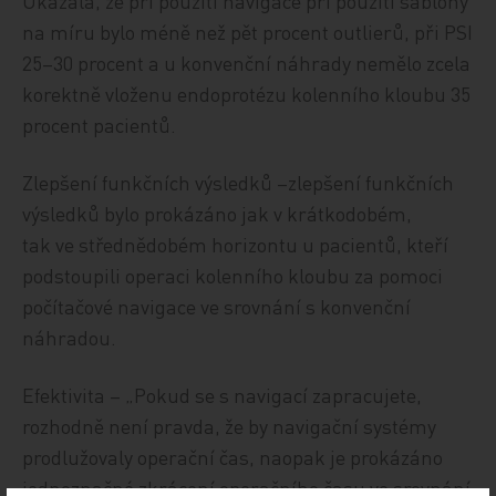
Ukázala, že při použití navigace při použití šablony
na míru bylo méně než pět procent outlierů, při PSI
25–30 procent a u konvenční náhrady nemělo zcela
korektně vloženu endoprotézu kolenního kloubu 35
procent pacientů.
Zlepšení funkčních výsledků –zlepšení funkčních
výsledků bylo prokázáno jak v krátkodobém,
tak ve střednědobém horizontu u pacientů, kteří
podstoupili operaci kolenního kloubu za pomoci
počítačové navigace ve srovnání s konvenční
náhradou.
Efektivita – „Pokud se s navigací zapracujete,
rozhodně není pravda, že by navigační systémy
prodlužovaly operační čas, naopak je prokázáno
jednoznačné zkrácení operačního času ve srovnání