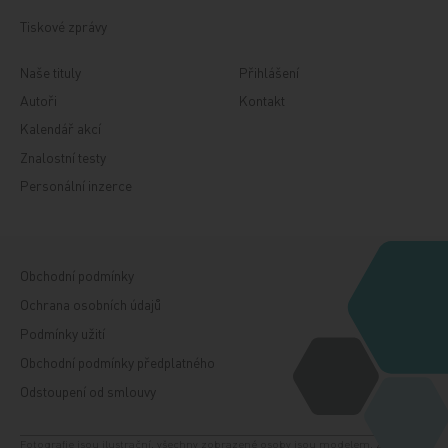
Tiskové zprávy
Naše tituly
Přihlášení
Autoři
Kontakt
Kalendář akcí
Znalostní testy
Personální inzerce
Obchodní podmínky
Ochrana osobních údajů
Podmínky užití
Obchodní podmínky předplatného
Odstoupení od smlouvy
Fotografie jsou ilustrační, všechny zobrazené osoby jsou modelem. Zdroj: