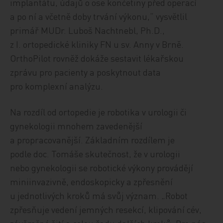
implantátu, údajů o ose končetiny před operací
a po ní a včetně doby trvání výkonu,“ vysvětlil
primář MUDr. Luboš Nachtnebl, Ph.D.,
z I. ortopedické kliniky FN u sv. Anny v Brně.
OrthoPilot rovněž dokáže sestavit lékařskou
zprávu pro pacienty a poskytnout data
pro komplexní analýzu.
Na rozdíl od ortopedie je robotika v urologii či
gynekologii mnohem zavedenější
a propracovanější. Základním rozdílem je
podle doc. Tomáše skutečnost, že v urologii
nebo gynekologii se robotické výkony provádějí
miniinvazivně, endoskopicky a zpřesnění
u jednotlivých kroků má svůj význam. „Robot
zpřesňuje vedení jemných resekcí, klipování cév,