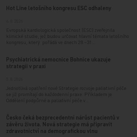
Hot Line letošního kongresu ESC odhaleny
6. 8. 2026
Evropská kardiologická společnost (ESC) zveřejnila
klinické studie, jež budou určovat hlavní témata letošního
kongresu, který pořádá ve dnech 28.–31…
Psychiatrická nemocnice Bohnice ukazuje
strategii v praxi
5. 8. 2026
Jednotlivá opatření nové Strategie rozvoje paliativní péče
se již promítají do každodenní praxe. Příkladem je
Oddělení podpůrné a paliativní péče v…
Česko čeká bezprecedentní nárůst pacientů v
závěru života. Nová strategie má připravit
zdravotnictví na demografickou vlnu