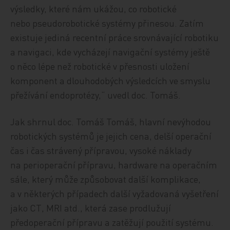
výsledky, které nám ukážou, co robotické
nebo pseudorobotické systémy přinesou. Zatím
existuje jediná recentní práce srovnávající robotiku
a navigaci, kde vycházejí navigační systémy ještě
o něco lépe než robotické v přesnosti uložení
komponent a dlouhodobých výsledcích ve smyslu
přežívání endoprotézy,“ uvedl doc. Tomáš.
Jak shrnul doc. Tomáš Tomáš, hlavní nevýhodou
robotických systémů je jejich cena, delší operační
čas i čas strávený přípravou, vysoké náklady
na perioperační přípravu, hardware na operačním
sále, který může způsobovat další komplikace,
a v některých případech další vyžadovaná vyšetření
jako CT, MRI atd., která zase prodlužují
předoperační přípravu a zatěžují použití systému.