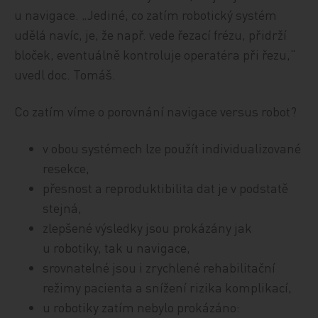
u navigace. „Jediné, co zatím robotický systém
udělá navíc, je, že např. vede řezací frézu, přidrží
bloček, eventuálně kontroluje operatéra při řezu,“
uvedl doc. Tomáš.
Co zatím víme o porovnání navigace versus robot?
v obou systémech lze použít individualizované
resekce,
přesnost a reproduktibilita dat je v podstatě
stejná,
zlepšené výsledky jsou prokázány jak
u robotiky, tak u navigace,
srovnatelné jsou i zrychlené rehabilitační
režimy pacienta a snížení rizika komplikací,
u robotiky zatím nebylo prokázáno: