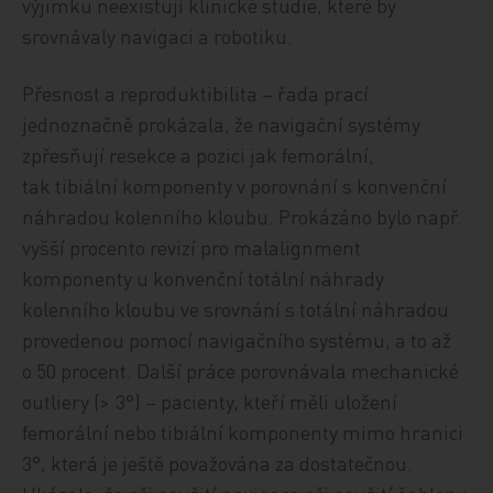
výjimku neexistují klinické studie, které by
srovnávaly navigaci a robotiku.
Přesnost a reproduktibilita – řada prací
jednoznačně prokázala, že navigační systémy
zpřesňují resekce a pozici jak femorální,
tak tibiální komponenty v porovnání s konvenční
náhradou kolenního kloubu. Prokázáno bylo např.
vyšší procento revizí pro malalignment
komponenty u konvenční totální náhrady
kolenního kloubu ve srovnání s totální náhradou
provedenou pomocí navigačního systému, a to až
o 50 procent. Další práce porovnávala mechanické
outliery (> 3°) – pacienty, kteří měli uložení
femorální nebo tibiální komponenty mimo hranici
3°, která je ještě považována za dostatečnou.