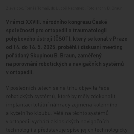
Zleva doc. Tomáš Tomáš, dr. Luboš Nachtnebl Foto archiv B. Braun
V rámci XXVIII. národního kongresu České
společnosti pro ortopedii a traumatologii
pohybového ústrojí (ČSOT), který se konal v Praze
od 14. do 16. 5. 2025, proběhl i diskusní meeting
pořádaný Skupinou B. Braun, zaměřený
na porovnání robotických a navigačních systémů
v ortopedii.
V posledních letech se na trhu objevila řada
robotických systémů, které by měly zdokonalit
implantaci totální náhrady zejména kolenního
a kyčelního kloubu. Většina těchto systémů
v ortopedii vychází z klasických navigačních
technologií a představuje spíše jejich technologicky