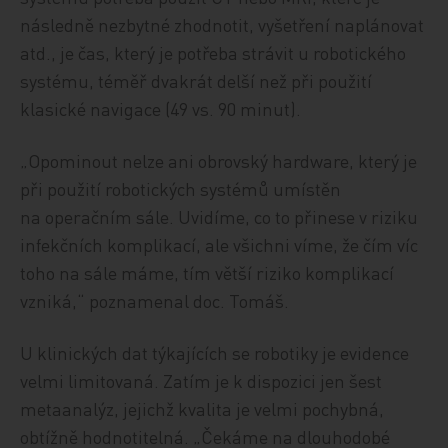
následně nezbytné zhodnotit, vyšetření naplánovat
atd., je čas, který je potřeba strávit u robotického
systému, téměř dvakrát delší než při použití
klasické navigace (49 vs. 90 minut).
„Opominout nelze ani obrovský hardware, který je
při použití robotických systémů umístěn
na operačním sále. Uvidíme, co to přinese v riziku
infekčních komplikací, ale všichni víme, že čím víc
toho na sále máme, tím větší riziko komplikací
vzniká,“ poznamenal doc. Tomáš.
U klinických dat týkajících se robotiky je evidence
velmi limitovaná. Zatím je k dispozici jen šest
metaanalýz, jejichž kvalita je velmi pochybná,
obtížně hodnotitelná. „Čekáme na dlouhodobé