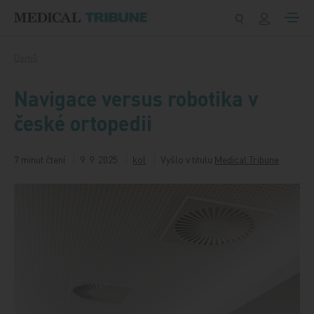
Přeskočit na obsah
Domů
Navigace versus robotika v
české ortopedii
7 minut čtení
9. 9. 2025
kol
Vyšlo v titulu
Medical Tribune