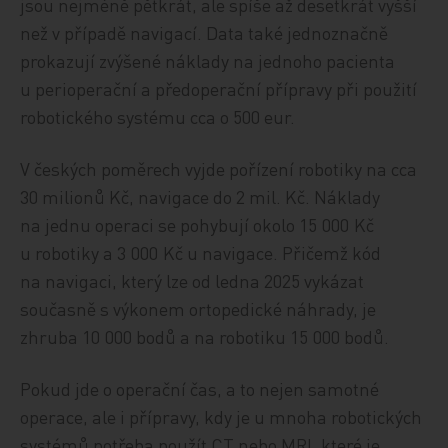
jsou nejméně pětkrát, ale spíše až desetkrát vyšší
než v případě navigací. Data také jednoznačně
prokazují zvýšené náklady na jednoho pacienta
u perioperační a předoperační přípravy při použití
robotického systému cca o 500 eur.
V českých poměrech vyjde pořízení robotiky na cca
30 milionů Kč, navigace do 2 mil. Kč. Náklady
na jednu operaci se pohybují okolo 15 000 Kč
u robotiky a 3 000 Kč u navigace. Přičemž kód
na navigaci, který lze od ledna 2025 vykázat
současně s výkonem ortopedické náhrady, je
zhruba 10 000 bodů a na robotiku 15 000 bodů.
Pokud jde o operační čas, a to nejen samotné
operace, ale i přípravy, kdy je u mnoha robotických
systémů potřeba použít CT nebo MRI, které je