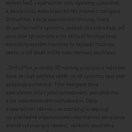
vedení řezů v operačním poli, systémy upevněné
k desce stolu nebo klasické NS známé z navigace
OrthoPilot, kde je operatérem chirurg, který
do počítačového systému zadává získané údaje, jež
jsou dále zpracovány a na základě fenotypizace
končetiny systém navrhne tu nejlepší možnou
cestu, s níž lékař může nebo nemusí souhlasit.
„OrthoPilot je skvělý 3D nástroj pracující v reálném
čase, je však potřeba vědět, co od systému operatér
požaduje a očekává. Tato navigace dává
operatérovi sílu v jeho rozhodování, pomáhá mu
v tzv. informovaném rozhodování. Data
o operačním zákroku se zobrazují a zapisují
na přehledně organizované informativní obrazovce
včetně vykonaných resekcí, velikosti použitého