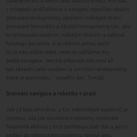
závěrečné šití a celou řadu dalších kroků. Pro nás
v ortopedii je důležité si s navigací vypočítat ideální
postavení endoprotézy, vyvážení měkkých tkání,
postavení femorální a ti­biál­ní komponenty tak, aby
to vyhovovalo okolním měkkým tkáním a celkové
fyziologii pacienta. A je celkem jedno, jestli
to za nás udělá robot, nebo to uděláme my
podle navigace. Jemná přesnost zde není až
tak zásadní jako vyvážení a umístění endoprotézy,
které je esenciální,“ vysvětlil doc. Tomáš.
Srovnání navigace a robotiky v praxi
Jak již bylo zmíněno, u tzv. robotických systémů je
otázkou, zda jde skutečně o systémy robotické.
Naprostá většina z nich potřebuje sběr dat a jejich
zadání do robotického systému, stejně jako