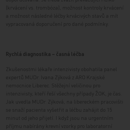
(krvácení vs. trombóza), možnost kontroly krvácení
a možnost následné léčby krvácivých stavů a mít
vypracovaná doporučení pro dané podmínky.
Rychlá diagnostika – časná léčba
Zkušenostmi lékaře intenzivisty obohatila panel
expertů MUDr. Ivana Zýková z ARO Krajské
nemocnice Liberec. Stěžejní veličinou pro
intenzivisty, kteří řeší všechny případy ŽOK, je čas.
Jak uvedla MUDr. Zýková, na libereckém pracovišti
se snaží pacienta vyšetřit a léčbu zahájit do 15
minut od jeho přijetí. I když jsou na urgentním
příjmu nabírány krevní vzorky pro laboratorní