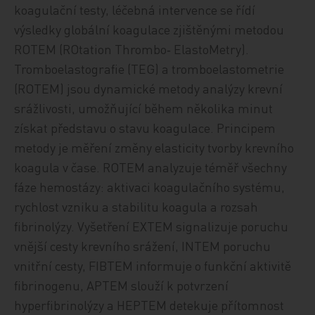
koagulační testy, léčebná intervence se řídí
výsledky globální koagulace zjištěnými metodou
ROTEM (ROtation Thrombo‑ ElastoMetry).
Tromboelastografie (TEG) a tromboelastometrie
(ROTEM) jsou dynamické metody analýzy krevní
srážlivosti, umožňující během několika minut
získat představu o stavu koagulace. Principem
metody je měření změny elasticity tvorby krevního
koagula v čase. ROTEM analyzuje téměř všechny
fáze hemostázy: aktivaci koagulačního systému,
rychlost vzniku a stabilitu koagula a rozsah
fibrinolýzy. Vyšetření EXTEM signalizuje poruchu
vnější cesty krevního srážení, INTEM poruchu
vnitřní cesty, FIBTEM informuje o funkční aktivitě
fibrinogenu, APTEM slouží k potvrzení
hyperfibrinolýzy a HEPTEM detekuje přítomnost