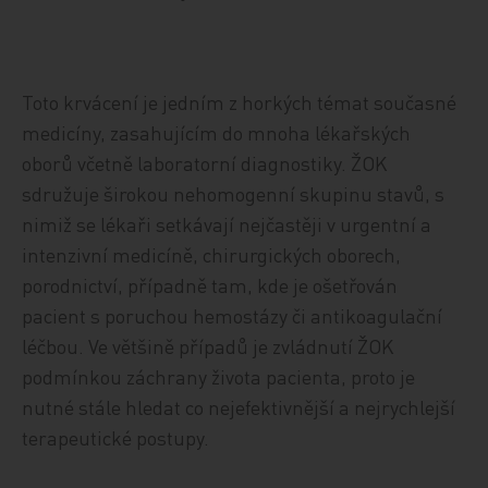
Toto krvácení je jedním z horkých témat současné
medicíny, zasahujícím do mnoha lékařských
oborů včetně laboratorní diagnostiky. ŽOK
sdružuje širokou nehomogenní skupinu stavů, s
nimiž se lékaři setkávají nejčastěji v urgentní a
intenzivní medicíně, chirurgických oborech,
porodnictví, případně tam, kde je ošetřován
pacient s poruchou hemostázy či antikoagulační
léčbou. Ve většině případů je zvládnutí ŽOK
podmínkou záchrany života pacienta, proto je
nutné stále hledat co nejefektivnější a nejrychlejší
terapeutické postupy.