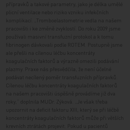
přípravků a takové parametry, jako je délka umělé
plicní ventilace nebo riziko vzniku infekčních
komplikací. „Tromboelastometrie vedla na našem
pracovišti i ke změně zvyklostí. Do roku 2009 jsme
používali masivní transfuzní protokol a k tomu
fibrinogen dávkovali podle ROTEM. Postupně jsme
ale přešli na cílenou léčbu koncentráty
koagulačních faktorů a výrazně omezili podávání
plazmy. Praxe nás přesvědčila, že není účelné
podávat necílený poměr transfuzních přípravků.
Cílenou léčbu koncentráty koagulačních faktorů
na našem pracovišti úspěšně provádíme již dva
roky,“ doplnila MUDr. Zýková. „Je však třeba
upozornit na deficit faktoru XIII, který se při léčbě
koncentráty koagulačních faktorů může při větších
krevních ztrátách projevit. Pokud u pacientů