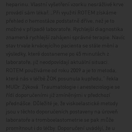
heparinu. Vlastní vyšetření vzorku nesrážlivé krve
provádí sám lékař. „Při využití ROTEM získáme
přehled o hemostáze podstatně dříve, než je to
možné v případě laboratoře. Rychlejší diagnostika
znamená rychlejší zahájení správné terapie. Navíc
stav trvale krvácejícího pacienta se stále mění a
výsledky, které dostaneme po 45 minutách z
laboratoře, již neodpovídají aktuální situaci.
ROTEM používáme od roku 2009 a je to metoda,
která nás v léčbě ŽOK posunula kupředu,“ řekla
MUDr. Zýková. Traumatologie i anesteziologie se
řídí doporučeními již zmíněnými v předchozí
přednášce. Důležité je, že viskoelastické metody
jsou v těchto doporučeních postaveny na úroveň
laboratoře a tromboelastometrie se pak může
promítnout i do léčby. Doporučení uvádějí, že u