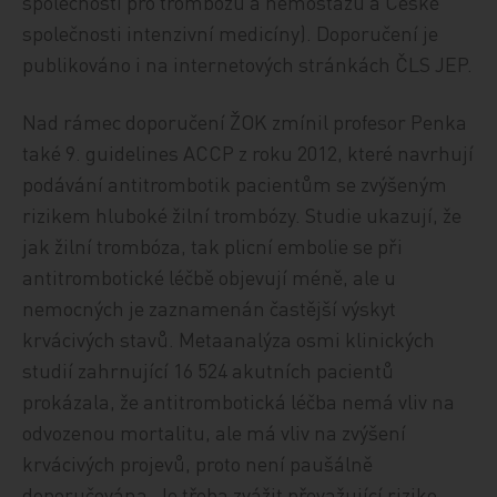
společnosti pro trombózu a hemostázu a České
společnosti intenzivní medicíny). Doporučení je
publikováno i na internetových stránkách ČLS JEP.
Nad rámec doporučení ŽOK zmínil profesor Penka
také 9. guidelines ACCP z roku 2012, které navrhují
podávání antitrombotik pacientům se zvýšeným
rizikem hluboké žilní trombózy. Studie ukazují, že
jak žilní trombóza, tak plicní embolie se při
antitrombotické léčbě objevují méně, ale u
nemocných je zaznamenán častější výskyt
krvácivých stavů. Metaanalýza osmi klinických
studií zahrnující 16 524 akutních pacientů
prokázala, že antitrombotická léčba nemá vliv na
odvozenou mortalitu, ale má vliv na zvýšení
krvácivých projevů, proto není paušálně
doporučována. Je třeba zvážit převažující riziko