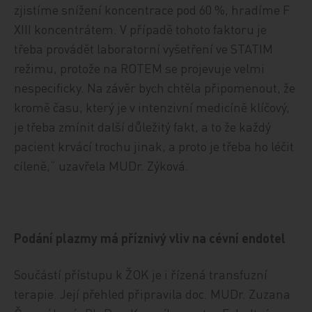
zjistíme snížení koncentrace pod 60 %, hradíme F
XIII koncentrátem. V případě tohoto faktoru je
třeba provádět laboratorní vyšetření ve STATIM
režimu, protože na ROTEM se projevuje velmi
nespecificky. Na závěr bych chtěla připomenout, že
kromě času, který je v intenzivní medicíně klíčový,
je třeba zmínit další důležitý fakt, a to že každý
pacient krvácí trochu jinak, a proto je třeba ho léčit
cíleně,“ uzavřela MUDr. Zýková.
Podání plazmy má příznivý vliv na cévní endotel
Součástí přístupu k ŽOK je i řízená transfuzní
terapie. Její přehled připravila doc. MUDr. Zuzana