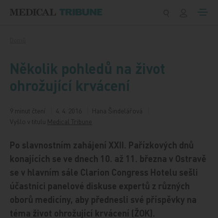
Přeskočit na obsah
Domů
Několik pohledů na život
ohrožující krvácení
9 minut čtení
4. 4. 2016
Hana Šindelářová
Vyšlo v titulu
Medical Tribune
Po slavnostním zahájení XXII. Pařízkových dnů
konajících se ve dnech 10. až 11. března v Ostravě
se v hlavním sále Clarion Congress Hotelu sešli
účastníci panelové diskuse expertů z různých
oborů medicíny, aby přednesli své příspěvky na
téma život ohrožující krvácení (ŽOK).