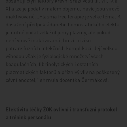
obsahují čtyři faktory krevní srážlivosti (II, VII, IX a
X) a lze je podat v malém objemu, navíc jsou virově
inaktivované. „Plasma free terapie je velké téma. K
dosažení předpokládaného hemostatického efektu
je nutné podat velké objemy plazmy, ale pokud
není virově inaktivovaná, hrozí i riziko
potransfuzních infekčních komplikací. Její velkou
výhodou však je fyziologické množství všech
koagulačních, fibrinolytických i ostatních
plazmatických faktorů a příznivý vliv na poškozený
cévní endotel,“ shrnula docentka Čermáková.
Efektivitu léčby ŽOK ovlivní i transfuzní protokol
a trénink personálu