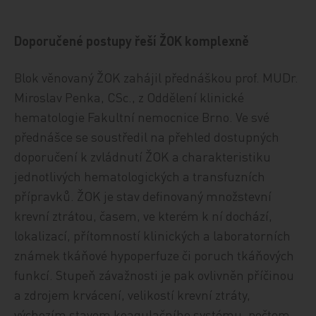
Doporučené postupy řeší ŽOK komplexně
Blok věnovaný ŽOK zahájil přednáškou prof. MUDr.
Miroslav Penka, CSc., z Oddělení klinické
hematologie Fakultní nemocnice Brno. Ve své
přednášce se soustředil na přehled dostupných
doporučení k zvládnutí ŽOK a charakteristiku
jednotlivých hematologických a transfuzních
přípravků. ŽOK je stav definovaný množstevní
krevní ztrátou, časem, ve kterém k ní dochází,
lokalizací, přítomností klinických a laboratorních
známek tkáňové hypoperfuze či poruch tkáňových
funkcí. Stupeň závažnosti je pak ovlivněn příčinou
a zdrojem krvácení, velikostí krevní ztráty,
výchozím stavem koagulačního systému, počtem