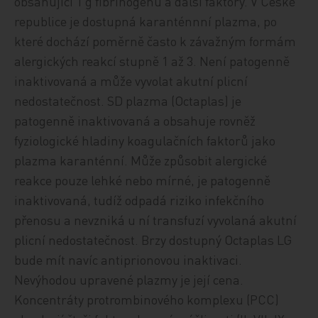
obsahující 1 g fibrinogenu a další faktory. V České
republice je dostupná karanténnní plazma, po
které dochází poměrně často k závažným formám
alergických reakcí stupně 1 až 3. Není patogenně
inaktivovaná a může vyvolat akutní plicní
nedostatečnost. SD plazma (Octaplas) je
patogenně inaktivovaná a obsahuje rovněž
fyziologické hladiny koagulačních faktorů jako
plazma karanténní. Může způsobit alergické
reakce pouze lehké nebo mírné, je patogenně
inaktivovaná, tudíž odpadá riziko infekčního
přenosu a nevzniká u ní transfuzí vyvolaná akutní
plicní nedostatečnost. Brzy dostupný Octaplas LG
bude mít navíc antiprionovou inaktivaci.
Nevýhodou upravené plazmy je její cena.
Koncentráty protrombinového komplexu (PCC)