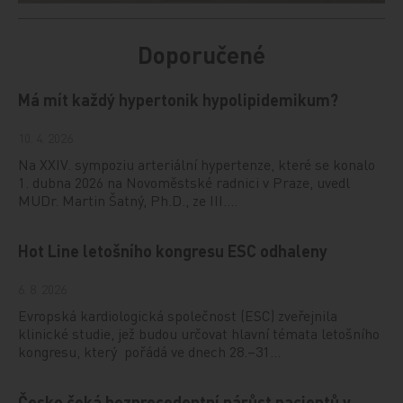
Doporučené
Má mít každý hypertonik hypolipidemikum?
10. 4. 2026
Na XXIV. sympoziu arteriální hypertenze, které se konalo
1. dubna 2026 na Novoměstské radnici v Praze, uvedl
MUDr. Martin Šatný, Ph.D., ze III.…
Hot Line letošního kongresu ESC odhaleny
6. 8. 2026
Evropská kardiologická společnost (ESC) zveřejnila
klinické studie, jež budou určovat hlavní témata letošního
kongresu, který pořádá ve dnech 28.–31…
Česko čeká bezprecedentní nárůst pacientů v