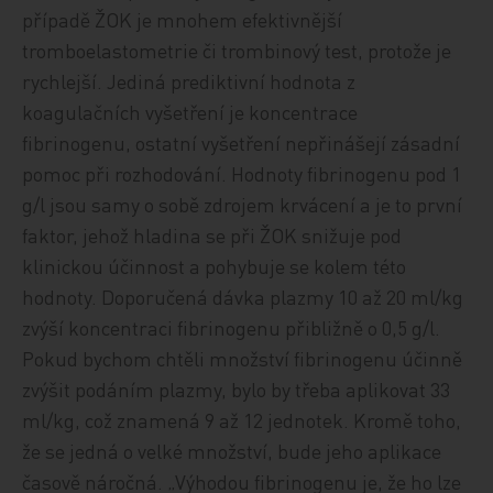
případě ŽOK je mnohem efektivnější
tromboelastometrie či trombinový test, protože je
rychlejší. Jediná prediktivní hodnota z
koagulačních vyšetření je koncentrace
fibrinogenu, ostatní vyšetření nepřinášejí zásadní
pomoc při rozhodování. Hodnoty fibrinogenu pod 1
g/l jsou samy o sobě zdrojem krvácení a je to první
faktor, jehož hladina se při ŽOK snižuje pod
klinickou účinnost a pohybuje se kolem této
hodnoty. Doporučená dávka plazmy 10 až 20 ml/kg
zvýší koncentraci fibrinogenu přibližně o 0,5 g/l.
Pokud bychom chtěli množství fibrinogenu účinně
zvýšit podáním plazmy, bylo by třeba aplikovat 33
ml/kg, což znamená 9 až 12 jednotek. Kromě toho,
že se jedná o velké množství, bude jeho aplikace
časově náročná. „Výhodou fibrinogenu je, že ho lze