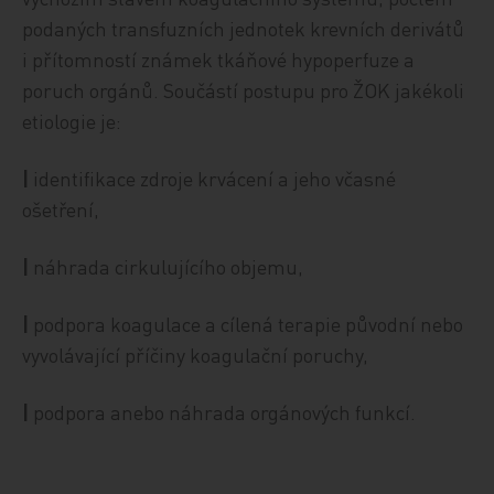
podaných transfuzních jednotek krevních derivátů
i přítomností známek tkáňové hypoperfuze a
poruch orgánů. Součástí postupu pro ŽOK jakékoli
etiologie je:
|
identifikace zdroje krvácení a jeho včasné
ošetření,
|
náhrada cirkulujícího objemu,
|
podpora koagulace a cílená terapie původní nebo
vyvolávající příčiny koagulační poruchy,
|
podpora anebo náhrada orgánových funkcí.