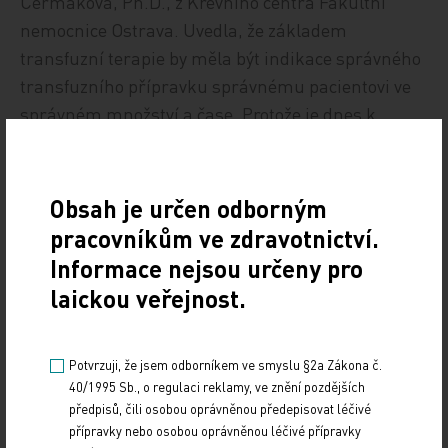
Čermáková, Ph.D., z Krevního centra Fakultní
nemocnice Ostrava. Uvedla, že základem
transfuzní terapie by měla být indikace správného
transfuzního přípravku správnému pacientovi ve
správném množství a čase. Protože je dnes k
dispozici více než sto modalit transfuzních
přípravků, vyžaduje cílená transfuzní terapie
konkrétního pacienta multioborovou spolupráci
Obsah je určen odborným
celého lékařského týmu. Transfuzní protokol
pracovníkům ve zdravotnictví.
začíná obvykle v okamžiku, kdy pacient ztrácí
Informace nejsou určeny pro
polovinu svého krevního objemu, podáním
laickou veřejnost.
erytrocytů a při poklesu krevních faktorů o 30
procent výchozí hodnoty pokračuje plazmou. Dále
přichází v úvahu podání trombocytů, které by měly
Potvrzuji, že jsem odborníkem ve smyslu §2a Zákona č.
40/1995 Sb., o regulaci reklamy, ve znění pozdějších
být k dispozici na všech větších transfuzních
předpisů, čili osobou oprávněnou předepisovat léčivé
odděleních, a při těžkých formách krvácení i
přípravky nebo osobou oprávněnou léčivé přípravky