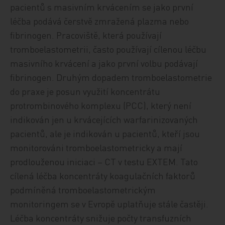
pacientů s masivním krvácením se jako první
léčba podává čerstvě zmražená plazma nebo
fibrinogen. Pracoviště, která používají
tromboelastometrii, často používají cílenou léčbu
masivního krvácení a jako první volbu podávají
fibrinogen. Druhým dopadem tromboelastometrie
do praxe je posun využití koncentrátu
protrombinového komplexu (PCC), který není
indikován jen u krvácejících warfarinizovaných
pacientů, ale je indikován u pacientů, kteří jsou
monitorováni tromboelastometricky a mají
prodlouženou iniciaci – CT v testu EXTEM. Tato
cílená léčba koncentráty koagulačních faktorů
podmíněná tromboelastometrickým
monitoringem se v Evropě uplatňuje stále častěji.
Léčba koncentráty snižuje počty transfuzních