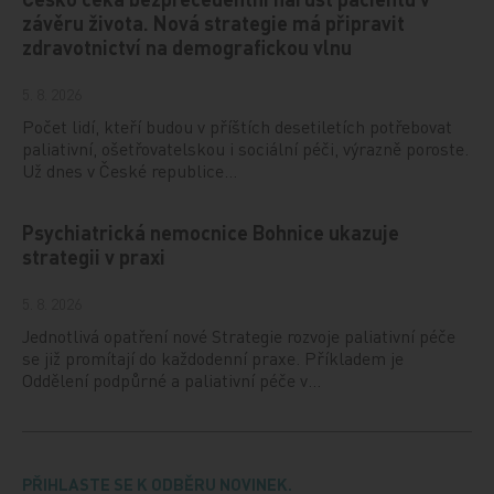
závěru života. Nová strategie má připravit
zdravotnictví na demografickou vlnu
5. 8. 2026
Počet lidí, kteří budou v příštích desetiletích potřebovat
paliativní, ošetřovatelskou i sociální péči, výrazně poroste.
Už dnes v České republice…
Psychiatrická nemocnice Bohnice ukazuje
strategii v praxi
5. 8. 2026
Jednotlivá opatření nové Strategie rozvoje paliativní péče
se již promítají do každodenní praxe. Příkladem je
Oddělení podpůrné a paliativní péče v…
PŘIHLASTE SE K ODBĚRU NOVINEK.