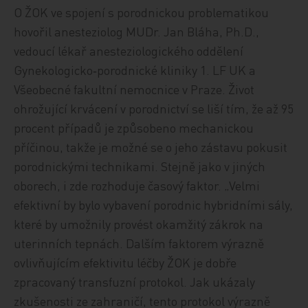
O ŽOK ve spojení s porodnickou problematikou
hovořil anesteziolog MUDr. Jan Bláha, Ph.D.,
vedoucí lékař anesteziologického oddělení
Gynekologicko‑porodnické kliniky 1. LF UK a
Všeobecné fakultní nemocnice v Praze. Život
ohrožující krvácení v porodnictví se liší tím, že až 95
procent případů je způsobeno mechanickou
příčinou, takže je možné se o jeho zástavu pokusit
porodnickými technikami. Stejně jako v jiných
oborech, i zde rozhoduje časový faktor. „Velmi
efektivní by bylo vybavení porodnic hybridními sály,
které by umožnily provést okamžitý zákrok na
uterinních tepnách. Dalším faktorem výrazně
ovlivňujícím efektivitu léčby ŽOK je dobře
zpracovaný transfuzní protokol. Jak ukázaly
zkušenosti ze zahraničí, tento protokol výrazně