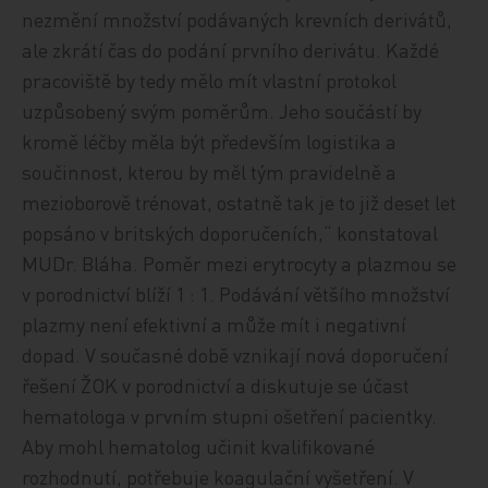
nezmění množství podávaných krevních derivátů,
ale zkrátí čas do podání prvního derivátu. Každé
pracoviště by tedy mělo mít vlastní protokol
uzpůsobený svým poměrům. Jeho součástí by
kromě léčby měla být především logistika a
součinnost, kterou by měl tým pravidelně a
mezioborově trénovat, ostatně tak je to již deset let
popsáno v britských doporučeních,“ konstatoval
MUDr. Bláha. Poměr mezi erytrocyty a plazmou se
v porodnictví blíží 1 : 1. Podávání většího množství
plazmy není efektivní a může mít i negativní
dopad. V současné době vznikají nová doporučení
řešení ŽOK v porodnictví a diskutuje se účast
hematologa v prvním stupni ošetření pacientky.
Aby mohl hematolog učinit kvalifikované
rozhodnutí, potřebuje koagulační vyšetření. V