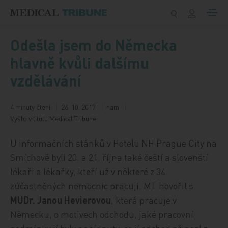
Přeskočit na obsah
Odešla jsem do Německa
hlavně kvůli dalšímu
vzdělávání
4 minuty čtení
26. 10. 2017
nam
Vyšlo v titulu
Medical Tribune
U informačních stánků v Hotelu NH Prague City na
Smíchově byli 20. a 21. října také čeští a slovenští
lékaři a lékařky, kteří už v některé z 34
zúčastněných nemocnic pracují. MT hovořil s
MUDr. Janou Hevierovou
, která pracuje v
Německu, o motivech odchodu, jaké pracovní