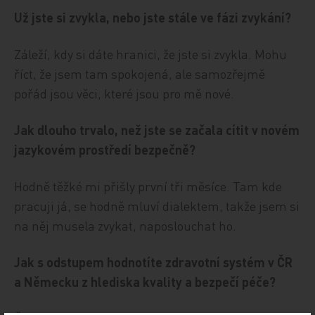
Už jste si zvykla, nebo jste stále ve fázi zvykání?
Záleží, kdy si dáte hranici, že jste si zvykla. Mohu
říct, že jsem tam spokojená, ale samozřejmě
pořád jsou věci, které jsou pro mě nové.
Jak dlouho trvalo, než jste se začala cítit v novém
jazykovém prostředí bezpečně?
Hodně těžké mi přišly první tři měsíce. Tam kde
pracuji já, se hodně mluví dialektem, takže jsem si
na něj musela zvykat, naposlouchat ho.
Jak s odstupem hodnotíte zdravotní systém v ČR
a Německu z hlediska kvality a bezpečí péče?