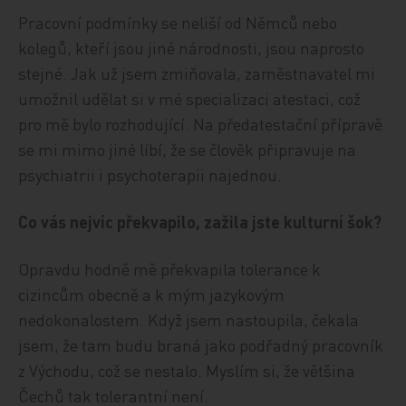
Pracovní podmínky se neliší od Němců nebo
kolegů, kteří jsou jiné národnosti, jsou naprosto
stejné. Jak už jsem zmiňovala, zaměstnavatel mi
umožnil udělat si v mé specializaci atestaci, což
pro mě bylo rozhodující. Na předatestační přípravě
se mi mimo jiné líbí, že se člověk připravuje na
psychiatrii i psychoterapii najednou.
Co vás nejvíc překvapilo, zažila jste kulturní šok?
Opravdu hodně mě překvapila tolerance k
cizincům obecně a k mým jazykovým
nedokonalostem. Když jsem nastoupila, čekala
jsem, že tam budu braná jako podřadný pracovník
z Východu, což se nestalo. Myslím si, že většina
Čechů tak tolerantní není.