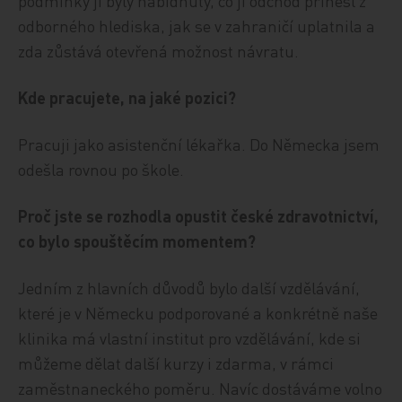
podmínky jí byly nabídnuty, co jí odchod přinesl z
odborného hlediska, jak se v zahraničí uplatnila a
zda zůstává otevřená možnost návratu.
Kde pracujete, na jaké pozici?
Pracuji jako asistenční lékařka. Do Německa jsem
odešla rovnou po škole.
Proč jste se rozhodla opustit české zdravotnictví,
co bylo spouštěcím momentem?
Jedním z hlavních důvodů bylo další vzdělávání,
které je v Německu podporované a konkrétně naše
klinika má vlastní institut pro vzdělávání, kde si
můžeme dělat další kurzy i zdarma, v rámci
zaměstnaneckého poměru. Navíc dostáváme volno