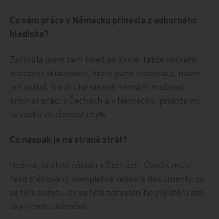
Co vám práce v Německu přinesla z odborného
hlediska?
Začínala jsem tam hned po škole, takže veškeré
pracovní zkušenosti, které jsem nasbírala, mám
jen odtud. Na druhé straně nemám možnost
srovnat práci v Čechách a v Německu, protože mi
ta česká zkušenost chybí.
Co naopak je na straně ztrát?
Rodina, přátelé zůstali v Čechách. Člověk musí
řešit stěhování, kompletně veškeré dokumenty, co
se týče pobytu, co se týče zdravotního pojištění atd.,
to je trochu náročné.