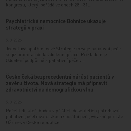
kongresu, který pořádá ve dnech 28.–31…
Psychiatrická nemocnice Bohnice ukazuje
strategii v praxi
5. 8. 2026
Jednotlivá opatření nové Strategie rozvoje paliativní péče
se již promítají do každodenní praxe. Příkladem je
Oddělení podpůrné a paliativní péče v…
Česko čeká bezprecedentní nárůst pacientů v
závěru života. Nová strategie má připravit
zdravotnictví na demografickou vlnu
5. 8. 2026
Počet lidí, kteří budou v příštích desetiletích potřebovat
paliativní, ošetřovatelskou i sociální péči, výrazně poroste.
Už dnes v České republice…