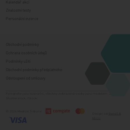
Kalendář akcí
Znalostní testy
Personální inzerce
Obchodní podmínky
Ochrana osobních údajů
Podmínky užití
Obchodní podmínky předplatného
Odstoupení od smlouvy
Fotografie jsou ilustrační, všechny zobrazené osoby jsou modelem. Zdroj:
Shutterstock, iStock.
© 2026 Medical Tribune
Design od
Beneš &
Michl