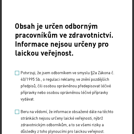
Český systém mohu hodnotit jen jako pacient a
student, protože jsem v něm nikdy nepracovala.
Myslím si, že z hlediska odbornosti a bezpečí jsou
Obsah je určen odborným
oba systémy naprosto srovnatelné.
pracovníkům ve zdravotnictví.
Co rozhodnutí odejít znamenalo pro vaše blízké?
Informace nejsou určeny pro
laickou veřejnost.
Rodiče mě v tom naprosto podporují, chtějí,
abychom se měli dobře, a respektují mé
Potvrzuji, že jsem odborníkem ve smyslu §2a Zákona č.
rozhodnutí. Navíc mám výhodu, že pracuji 110
40/1995 Sb., o regulaci reklamy, ve znění pozdějších
kilometrů od bydliště, takže teoreticky bych mohla
předpisů, čili osobou oprávněnou předepisovat léčivé
dojíždět denně. Prakticky každý víkend jsem s
přípravky nebo osobou oprávněnou léčivé přípravky
rodinou v kontaktu.
vydávat.
Beru na vědomí, že informace obsažené dále na těchto
Zůstává otevřená možnost návratu do ČR, co by
stránkách nejsou určeny laické veřejnosti, nýbrž
se muselo změnit?
zdravotnickým odborníkům, a to se všemi riziky a
důsledky z toho plynoucími pro laickou veřejnost.