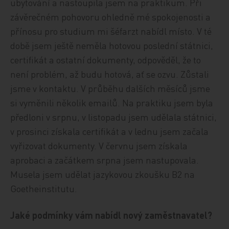
ubytování a nastoupila jsem na praktikum. Při
závěrečném pohovoru ohledně mé spokojenosti a
přínosu pro studium mi šéfarzt nabídl místo. V té
době jsem ještě neměla hotovou poslední státnici,
certifikát a ostatní dokumenty, odpověděl, že to
není problém, až budu hotová, ať se ozvu. Zůstali
jsme v kontaktu. V průběhu dalších měsíců jsme
si vyměnili několik emailů. Na praktiku jsem byla
předloni v srpnu, v listopadu jsem udělala státnici,
v prosinci získala certifikát a v lednu jsem začala
vyřizovat dokumenty. V červnu jsem získala
aprobaci a začátkem srpna jsem nastupovala.
Musela jsem udělat jazykovou zkoušku B2 na
Goetheinstitutu.
Jaké podmínky vám nabídl nový zaměstnavatel?