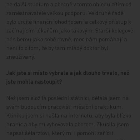
na další studium a obecně v tomto ohledu cítím od
zaměstnavatele velkou podporu. Ve druhé řadě
bylo určitě finanční ohodnocení a celkový přístup k
začínajícím lékařům jako takovým. Starší kolegové
nás berou jako sobě rovné, moc nám pomáhají a
není to o tom, že by tam mladý doktor byl
zneužívaný.
Jak jste si místo vybrala a jak dlouho trvalo, než
jste mohla nastoupit?
Než jsem složila poslední státnici, dělala jsem na
svém budoucím pracovišti měsíční praktikum.
Kliniku jsem si našla na internetu, aby byla blízko
hranic a aby mi vyhovovala oborem. Zkusila jsem
napsat šéfarztovi, který mi i pomohl zařídit