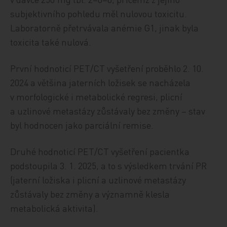
subjektivního pohledu měl nulovou toxicitu.
Laboratorně přetrvávala anémie G1, jinak byla
toxicita také nulová.
První hodnoticí PET/CT vyšetření proběhlo 2. 10.
2024 a většina jaterních ložisek se nacházela
v morfologické i metabolické regresi, plicní
a uzlinové metastázy zůstávaly bez změny – stav
byl hodnocen jako parciální remise.
Druhé hodnoticí PET/CT vyšetření pacientka
podstoupila 3. 1. 2025, a to s výsledkem trvání PR
(jaterní ložiska i plicní a uzlinové metastázy
zůstávaly bez změny a významně klesla
metabolická aktivita).