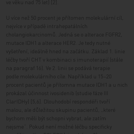
ve věku nad 75 let) [2].
U více než 50 procent je přítomen molekulární cíl,
nejvíce v případě intrahepatálních
cholangiokarcinomů. Jedná se o alterace FGFR2,
mutace IDH1 a alterace HER2. Je tedy nutné
vyšetření, ideálně hned na začátku. Základ 1. linie
léčby tvoří CHT v kombinaci s imunoterapií (stále
na paragraf 16). Ve 2. linii se podává terapie
podle molekulárního cíle. Například u 15–20
procent pacientů je přítomna mutace IDH1 a u nich
prokázal účinnost ivosidenib (studie fáze III
ClarIDHy) [5,6]. Dlouhodobí respondéři tvoří
malou, ale důležitou skupinu pacientů, „které
bychom měli být schopni vybrat, ale zatím
nejsme“. Pokud není možné léčbu specificky