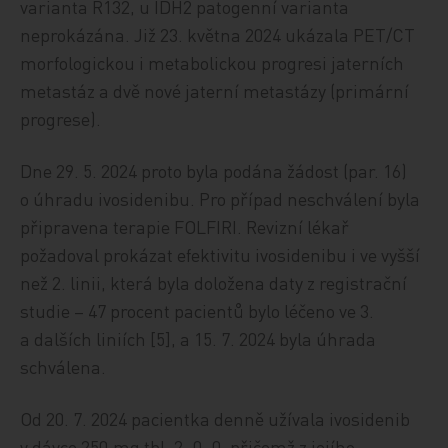
varianta R132, u IDH2 patogenní varianta
neprokázána. Již 23. května 2024 ukázala PET/CT
morfologickou i metabolickou progresi jaterních
metastáz a dvě nové jaterní metastázy (primární
progrese).
Dne 29. 5. 2024 proto byla podána žádost (par. 16)
o úhradu ivosidenibu. Pro případ neschválení byla
připravena terapie FOLFIRI. Revizní lékař
požadoval prokázat efektivitu ivosidenibu i ve vyšší
než 2. linii, která byla doložena daty z registrační
studie – 47 procent pacientů bylo léčeno ve 3.
a dalších liniích [5], a 15. 7. 2024 byla úhrada
schválena.
Od 20. 7. 2024 pacientka denně užívala ivosidenib
v dávce 250 mg tbl. 2–0–0, přičemž z jejího