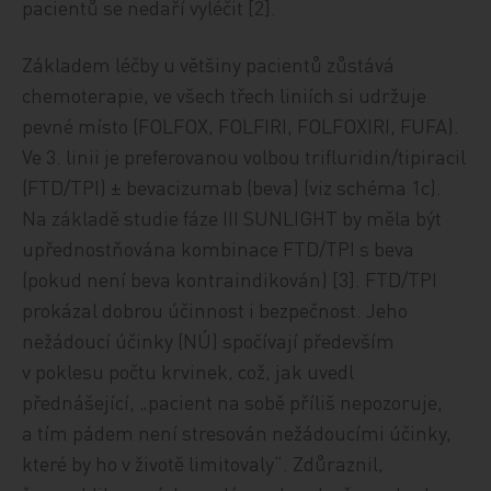
pacientů se nedaří vyléčit [2].
Základem léčby u většiny pacientů zůstává
chemoterapie, ve všech třech liniích si udržuje
pevné místo (FOLFOX, FOLFIRI, FOLFOXIRI, FUFA).
Ve 3. linii je preferovanou volbou trifluridin/tipiracil
(FTD/TPI) ± bevacizumab (beva) (viz schéma 1c).
Na základě studie fáze III SUNLIGHT by měla být
upřednostňována kombinace FTD/TPI s beva
(pokud není beva kontraindikován) [3]. FTD/TPI
prokázal dobrou účinnost i bezpečnost. Jeho
nežádoucí účinky (NÚ) spočívají především
v poklesu počtu krvinek, což, jak uvedl
přednášející, „pacient na sobě příliš nepozoruje,
a tím pádem není stresován nežádoucími účinky,
které by ho v životě limitovaly“. Zdůraznil,