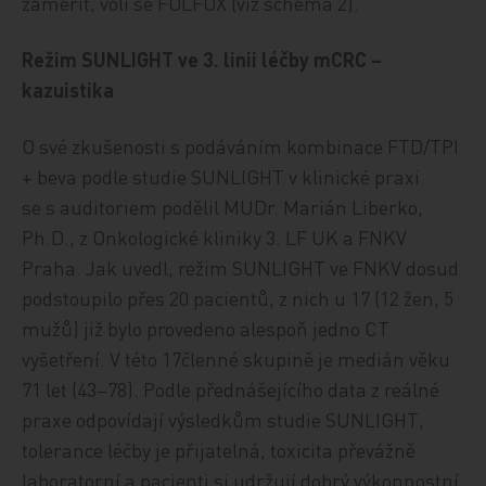
zaměřit, volí se FOLFOX (viz schéma 2).
Režim SUNLIGHT ve 3. linii léčby mCRC –
kazuistika
O své zkušenosti s podáváním kombinace FTD/TPI
+ beva podle studie SUNLIGHT v klinické praxi
se s auditoriem podělil MUDr. Marián Liberko,
Ph.D., z Onkologické kliniky 3. LF UK a FNKV
Praha. Jak uvedl, režim SUNLIGHT ve FNKV dosud
podstoupilo přes 20 pacientů, z nich u 17 (12 žen, 5
mužů) již bylo provedeno alespoň jedno CT
vyšetření. V této 17členné skupině je medián věku
71 let (43–78). Podle přednášejícího data z reálné
praxe odpovídají výsledkům studie SUNLIGHT,
tolerance léčby je přijatelná, toxicita převážně
laboratorní a pacienti si udržují dobrý výkonnostní