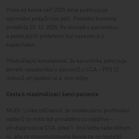
Proto od konce září 2025 žena podstupuje
optimální podpůrnou péči. Poslední kontrola
proběhla 23. 12. 2025. Po dohodě s pacientkou
a podle jejích preferencí byl nasazen p.o.
kapecitabin.
Přednášející konstatoval, že kazuistika potvrzuje
benefit ivosidenibu u pacientů s CCA – PFS 12
měsíců při podání ve 4. linii léčby.
Cesta k maximalizaci šancí pacienta
MUDr. Linke zdůraznil, že molekulární profilování
nádorů by mělo být prováděno co nejdříve –
při diagnostice CCA, před 1. linií léčby nebo během
ní, aby se maximalizovala šance na co nejdelší