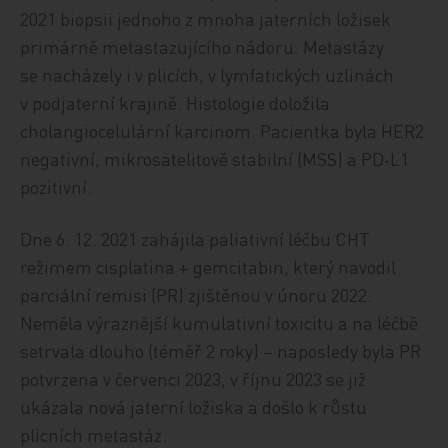
2021 biopsii jednoho z mnoha jaterních ložisek
primárně metastazujícího nádoru. Metastázy
se nacházely i v plicích, v lymfatických uzlinách
v podjaterní krajině. Histologie doložila
cholangiocelulární karcinom. Pacientka byla HER2
negativní, mikrosatelitově stabilní (MSS) a PD‑L1
pozitivní.
Dne 6. 12. 2021 zahájila paliativní léčbu CHT
režimem cisplatina + gemcitabin, který navodil
parciální remisi (PR) zjištěnou v únoru 2022.
Neměla výraznější kumulativní toxicitu a na léčbě
setrvala dlouho (téměř 2 roky) – naposledy byla PR
potvrzena v červenci 2023, v říjnu 2023 se již
ukázala nová jaterní ložiska a došlo k růstu
plicních metastáz.