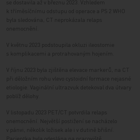
se dostavila až v březnu 2023. Vzhledem
k tříměsíčnímu odstupu od operace a PS 2 WHO
byla sledována, CT neprokázala relaps
onemocnění.
V květnu 2023 podstoupila okluzi ileostomie
s komplikacemi a protrahovaným hojením.
V říjnu 2023 byla zjištěna elevace markerů, na CT
při děložním rohu vlevo cystoidní formace nejasné
etiologie. Vaginální ultrazvuk detekoval dva útvary
poblíž dělohy.
V listopadu 2023 PET/CT potvrdila relaps
onemocnění. Největší postižení se nacházelo
v pánvi, několik ložisek ale i v dutině břišní.
Pacientka byla odeslána na pracoviště