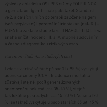
výsledky z hlediska OS i PFS režimy FOLFIRINOX
a gemcitabin (gem) + nab­‑paklitaxel. Standard
ve 2. a dalších liniích po terapii založené na gem
tvoří pegylovaný lipozomální irinotekan (nal‑IRI) +
FUFA (na základě studie fáze III NAPOLI‑1) [4]. Trvá
snaha snížit incidenci III. a IV. stupně sledováním
a časnou diagnostikou rizikových osob.
Karcinom žlučníku a žlučových cest
I zde se v drtivé většině případů (> 95 %) vyskytují
adenokarcinomy (CCA). Incidence i mortalita
zůstávají stejné, podíl generalizovaných
onemocnění neklesá (cca 35–40 %), stejně
tak lokálně pokročilých (cca 15–20 %). Většina (80
%) se taktéž vyskytuje u osob starších 65 let (45 %