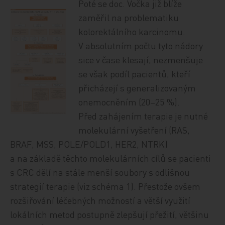
Poté se doc. Vočka již blíže
zaměřil na problematiku
kolorektálního karcinomu.
V absolutním počtu tyto nádory
sice v čase klesají, nezmenšuje
se však podíl pacientů, kteří
přicházejí s generalizovaným
onemocněním (20–25 %).
Před zahájením terapie je nutné
molekulární vyšetření (RAS,
BRAF, MSS, POLE/POLD1, HER2, NTRK)
a na základě těchto molekulárních cílů se pacienti
s CRC dělí na stále menší soubory s odlišnou
strategií terapie (viz schéma 1). Přestože ovšem
rozšiřování léčebných možností a větší využití
lokálních metod postupně zlepšují přežití, většinu