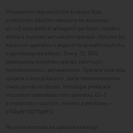
Pro pozitivní test okultního krvácení byla
praktickým lékařem odeslána na koloskopii,
při níž však došlo k iatrogenní perforaci tlustého
střeva s nutností semiakutní operace. Odhalen byl
karcinom apendixu s expanzí do pravého tračníku
a gynekologické oblasti. Dne 4. 12. 2022
podstoupila rozsáhlou operaci zahrnující
hemikolektomii i adnexektomii. Operace však byla
spojena s komplikacemi, takže rekonvalescence
trvala poměrně dlouho. Histologie prokázala
mucinózní adenokarcinom apendixu G2–3
a metastázy v ovariích, omentu a peritoneu –
pT4bpN1b(2/7)pM1c.
Na první kontrolu na spádové onkologii