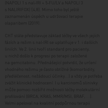
(NAPOLI 1 s nal‑IRI + 5‑FU/LV a NAPOLI 3
s NALIRIFOX) [4,8]. Mimo toho byl ještě
zaznamenán úspěch u udržovací terapie
olaparibem (2019).
CHT stále představuje základ léčby ve všech jejích
fázích a režim s nal‑IRI se uplatňuje v 1. i dalších
liniích. Ve 2. linii tvoří standard pro pacienty,
u nichž došlo k progresi po terapii založené
na gemcitabinu. Přednášející potvrdil, že určení
vhodného režimu je často obtížné (komorbidity,
předléčenost, nežádoucí účinky…) a vždy je potřeba
zvážit klinické hodnocení. I u karcinomů slinivky
může pomoci rozšířit možnosti léčby molekulární
profilování (BRCA, KRAS, MMR/MSI, BRAF, …).
Velmi apeloval na kvalitní podpůrnou terapii