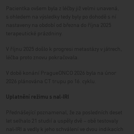
Pacientka ovšem byla z léčby již velmi unavená,
s ohledem na výsledky tedy byly po dohodě s ní
nastaveny na období od března do října 2025
terapeutické prázdniny.
V říjnu 2025 došlo k progresi metastázy v játrech,
léčba proto znovu pokračovala.
V době konání PragueONCO 2026 byla na únor
2026 plánována CT trupu po 16. cyklu.
Uplatnění režimu s nal‑IRI
Přednášející poznamenal, že za posledních deset
let selhalo 21 studií a uspěly dvě – obě testovaly
nal‑IRI a vedly k jeho schválení ve dvou indikacích