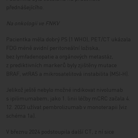
přednášejícího.
Na onkologii ve FNKV
Pacientka měla dobrý PS (1 WHO), PET/CT ukázala
FDG méně avidní peritoneální ložiska,
bez lymfadenopatie a orgánových metastáz,
z prediktivních markerů byly zjištěny mutace
BRAF, wtRAS a mikrosatelitová instabilita (MSI‑H).
Jelikož ještě nebylo možné indikovat nivolumab
s ipilimumabem, jako 1. linii léčby mCRC začala 4.
12. 2023 užívat pembrolizumab v monoterapii (viz
schéma 1a).
V březnu 2024 podstoupila další CT, z ní sice