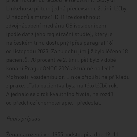
Linkeho se přitom jedná především o 2. linii léčby.
U nádorů s mutací IDH1 lze dosáhnout
zdvojnásobení mediánu OS ivosidenibem
(podle dat z jeho registrační studie), který je
na českém trhu dostupný (přes paragraf 16)
od listopadu 2023. Za tu dobu jím již bylo léčeno 18
pacientů, 78 procent ve 2. linii, pět bylo v době
konání PragueONCO 2026 aktuálně na léčbě.
Možnosti ivosidenibu dr. Linke přiblížil na příkladu
z praxe. „Tato pacientka byla na této léčbě rok.
A jednalo se o rok kvalitního života, na rozdíl
od předchozí chemoterapie,“ předeslal.
Popis případu
Žena narozená v r. 1955 podstoupila dne 19. 11.