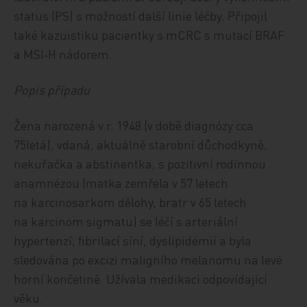
status (PS) s možností další linie léčby. Připojil
také kazuistiku pacientky s mCRC s mutací BRAF
a MSI‑H nádorem.
Popis případu
Žena narozená v r. 1948 (v době diagnózy cca
75letá), vdaná, aktuálně starobní důchodkyně,
nekuřačka a abstinentka, s pozitivní rodinnou
anamnézou (matka zemřela v 57 letech
na karcinosarkom dělohy, bratr v 65 letech
na karcinom sigmatu) se léčí s arteriální
hypertenzí, fibrilací síní, dyslipidémií a byla
sledována po excizi maligního melanomu na levé
horní končetině. Užívala medikaci odpovídající
věku.