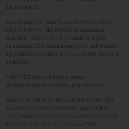
bez následků).
Jako adjuvantní léčba byl zvolen modifikovaný
FOLFIRINOX (mFOLFIRINOX) na základě dat
ze studie PRODIGE 24 [7]. V období od srpna
do listopadu 2022 dostala šest cyklů, pak muselo
být podávání ukončeno pro NÚ a do září 2023 byla
sledována.
V září 2023 došlo k lokální progresi
retroperitoneálně s infiltrací jaterního hilu.
Jako 1. linii paliativní léčby užívala od září 2023
do března 2024 nab‑paklitaxel + gem (6 cyklů),
avšak onemocnění lokálně progredovalo (infiltrát
hilu jater, lůžka tumoru). V dubnu 2024