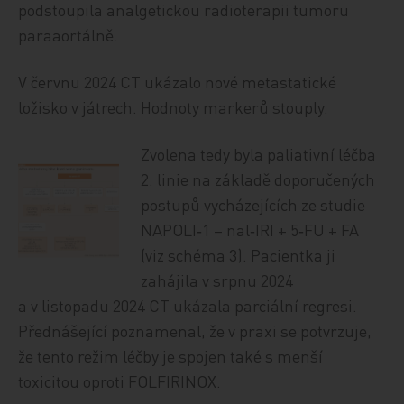
podstoupila analgetickou radioterapii tumoru
paraaortálně.
V červnu 2024 CT ukázalo nové metastatické
ložisko v játrech. Hodnoty markerů stouply.
Zvolena tedy byla paliativní léčba
2. linie na základě doporučených
postupů vycházejících ze studie
NAPOLI‑1 – nal‑IRI + 5‑FU + FA
(viz schéma 3). Pacientka ji
zahájila v srpnu 2024
a v listopadu 2024 CT ukázala parciální regresi.
Přednášející poznamenal, že v praxi se potvrzuje,
že tento režim léčby je spojen také s menší
toxicitou oproti FOLFIRINOX.