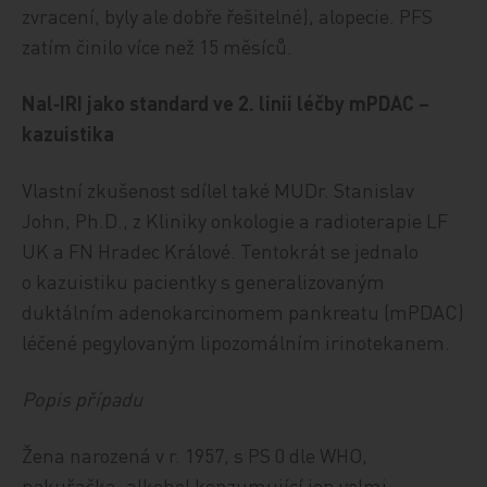
zvracení, byly ale dobře řešitelné), alopecie. PFS
zatím činilo více než 15 měsíců.
Nal‑IRI jako standard ve 2. linii léčby mPDAC –
kazuistika
Vlastní zkušenost sdílel také MUDr. Stanislav
John, Ph.D., z Kliniky onkologie a radioterapie LF
UK a FN Hradec Králové. Tentokrát se jednalo
o kazuistiku pacientky s generalizovaným
duktálním adenokarcinomem pankreatu (mPDAC)
léčené pegylovaným lipozomálním irinotekanem.
Popis případu
Žena narozená v r. 1957, s PS 0 dle WHO,
nekuřačka, alkohol konzumující jen velmi