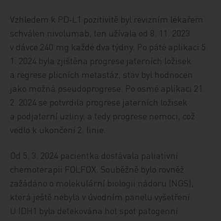
Vzhledem k PD‑L1 pozitivitě byl revizním lékařem
schválen nivolumab, ten užívala od 8. 11. 2023
v dávce 240 mg každé dva týdny. Po páté aplikaci 5.
1. 2024 byla zjištěna progrese jaterních ložisek
a regrese plicních metastáz, stav byl hodnocen
jako možná pseudoprogrese. Po osmé aplikaci 21.
2. 2024 se potvrdila progrese jaterních ložisek
a podjaterní uzliny, a tedy progrese nemoci, což
vedlo k ukončení 2. linie.
Od 5. 3. 2024 pacientka dostávala paliativní
chemoterapii FOLFOX. Souběžně bylo rovněž
zažádáno o molekulární biologii nádoru (NGS),
která ještě nebyla v úvodním panelu vyšetření.
U IDH1 byla detekována hot spot patogenní