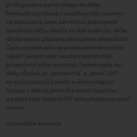
při diagnostice a před zahájením léčby.
Molekulární profilování umožňuje dělit pacienty
na podskupiny, které pak mohou podstupovat
specifickou léčbu. Realita se však podle doc. Vočky
od této ideální představy přece jenom poněkud liší.
Často sice dochází k výraznému ovlivnění přežití,
někteří pacienti však navzdory prediktorům
ze specifické léčby neprofitují. Faktem podle doc.
Vočky zůstává, že „jednoduchá“ a „stará“ CHT
výrazně prodloužila přežití u většiny diagnóz,
funguje u většiny pacientů s danou diagnózou
a u velké části malignit GIT stále představuje páteř
terapie.
Kolorektální karcinom