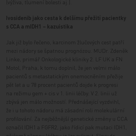
(výživa, tlumení bolesti aj.).
Ivosidenib jako cesta k delšímu přežití pacientky
s CCA a mIDH1 – kazuistika
Jak již bylo řečeno, karcinom žlučových cest patří
mezi nádory se špatnou prognózou. MUDr. Zdeněk
Linke, primář Onkologické kliniky 2. LF UK a FN
Motol, Praha, k tomu doplnil, že jen velmi málo
pacientů s metastatickým onemocněním přežije
pět let a u 78 procent pacientů dojde k progresi
na režimu gem + cis v 1. linii léčby. V 2. linii už
zbývá jen málo možností. Přednášející vyzdvihl,
že i u tohoto nádoru má zásadní roli molekulární
profilování. Za nejběžnější genetické změny u CCA
označil IDH1 a FGFR2, jako řídicí pak mutaci IDH1,
přičemž cílenou léčbou je lze ovlivnit. Slovy dr.