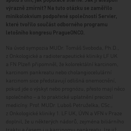
výrazně zmírnit? Na tuto otázku se zaměřilo
minikolokvium podpořené společností Servier,
které tvořilo součást odborného programu
letošního kongresu PragueONCO.
Na úvod sympozia MUDr. Tomáš Svoboda, Ph.D.,
z Onkologické a radioterapeutické kliniky LF UK
a FN Plzeň připomněl, že kolorektální karcinom,
karcinom pankreatu nebo cholangiocelulární
karcinom sice představují odlišná onemocnění,
pokud jde o výskyt nebo prognózu, přesto mají něco
společného – a to praktické uplatnění precizní
medicíny. Prof. MUDr. Luboš Petruželka, CSc.,
z Onkologické kliniky 1. LF UK, ÚVN a VFN v Praze
doplnil, že u některých nádorů, zejména biliárního
traktu a časem i u karcinomu pankreatu, lze již