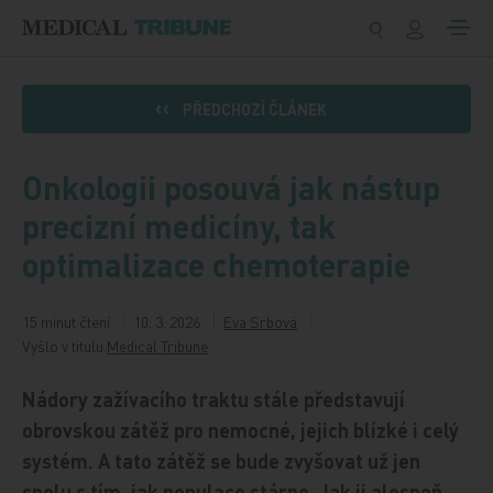
Přeskočit na obsah
PŘEDCHOZÍ ČLÁNEK
Onkologii posouvá jak nástup
precizní medicíny, tak
optimalizace chemoterapie
15 minut čtení
10. 3. 2026
Eva Srbová
Vyšlo v titulu
Medical Tribune
Nádory zažívacího traktu stále představují
obrovskou zátěž pro nemocné, jejich blízké i celý
systém. A tato zátěž se bude zvyšovat už jen
spolu s tím, jak populace stárne. Jak ji alespoň