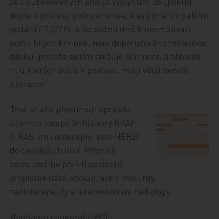
že z publikovaných analýz vyplynulo, že „pokud
dojde k poklesu počtu krvinek, který brání v dalším
podání FTD/TPI, a do sedmi dnů k normalizaci
počtu bílých krvinek, není doporučováno redukovat
dávku, protože se tím snižuje účinnost, a zároveň
ti, u kterých došlo k poklesu, mají větší benefit
z terapie“.
Trvá snaha přesunout opravdu
účinnou terapii (inhibitory BRAF
či RAS, imunoterapie, anti‑HER2)
do časnějších linií. Příznivě
se do lepšího přežití pacientů
propisuje úzká spolupráce s chirurgy,
radioterapeuty a intervenčními radiology.
Karcinom pankreatu (PC)