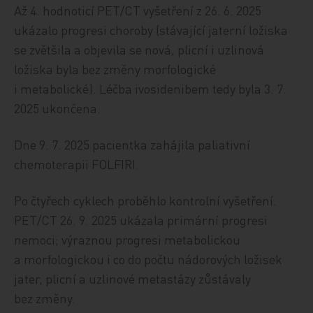
Až 4. hodnoticí PET/CT vyšetření z 26. 6. 2025
ukázalo progresi choroby (stávající jaterní ložiska
se zvětšila a objevila se nová, plicní i uzlinová
ložiska byla bez změny morfologické
i metabolické). Léčba ivosidenibem tedy byla 3. 7.
2025 ukončena.
Dne 9. 7. 2025 pacientka zahájila paliativní
chemoterapii FOLFIRI.
Po čtyřech cyklech proběhlo kontrolní vyšetření.
PET/CT 26. 9. 2025 ukázala primární progresi
nemoci; výraznou progresi metabolickou
a morfologickou i co do počtu nádorových ložisek
jater, plicní a uzlinové metastázy zůstávaly
bez změny.