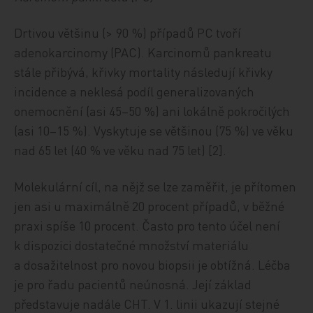
Drtivou většinu (> 90 %) případů PC tvoří
adenokarcinomy (PAC). Karcinomů pankreatu
stále přibývá, křivky mortality následují křivky
incidence a neklesá podíl generalizovaných
onemocnění (asi 45–50 %) ani lokálně pokročilých
(asi 10–15 %). Vyskytuje se většinou (75 %) ve věku
nad 65 let (40 % ve věku nad 75 let) [2].
Molekulární cíl, na nějž se lze zaměřit, je přítomen
jen asi u maximálně 20 procent případů, v běžné
praxi spíše 10 procent. Často pro tento účel není
k dispozici dostatečné množství materiálu
a dosažitelnost pro novou biopsii je obtížná. Léčba
je pro řadu pacientů neúnosná. Její základ
představuje nadále CHT. V 1. linii ukazují stejné