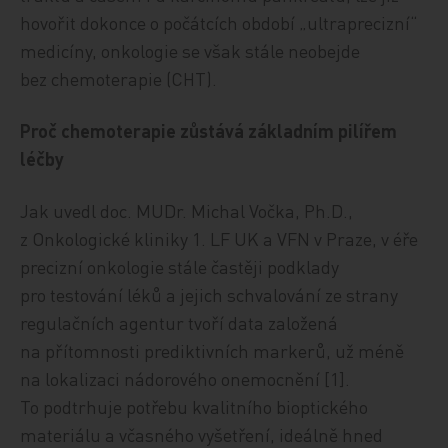
hovořit dokonce o počátcích období „ultraprecizní“
medicíny, onkologie se však stále neobejde
bez chemoterapie (CHT).
Proč chemoterapie zůstává základním pilířem
léčby
Jak uvedl doc. MUDr. Michal Vočka, Ph.D.,
z Onkologické kliniky 1. LF UK a VFN v Praze, v éře
precizní onkologie stále častěji podklady
pro testování léků a jejich schvalování ze strany
regulačních agentur tvoří data založená
na přítomnosti prediktivních markerů, už méně
na lokalizaci nádorového onemocnění [1].
To podtrhuje potřebu kvalitního bioptického
materiálu a včasného vyšetření, ideálně hned