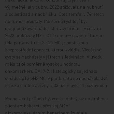
výjimečně, si v dubnu 2022 stěžovala na hubnutí
a bolesti zad a nadbřišku. Otec zemřel v 74 letech
na tumor prostaty. Poměrně rychle jí byl
diagnostikován nádor slinivky břišní – v červnu
2022 prokázaly UZ + CT trupu resekabilní tumor
těla pankreatu (cT3 cN1 M0), podstoupila
bezprostřední operaci, kterou zvládla. Vícečetné
cysty se nacházely v játrech a ledvinách. V úvodu
měla také poměrně vysokou hodnotu
onkomarkeru CA19‑9. Histologicky se jednalo
o nádor pT3 pN2 M0, v pankreatu se nacházela dvě
ložiska s infiltrací žíly, z 33 uzlin bylo 11 pozitivních.
Pooperační průběh byl vcelku dobrý, až na drobnou
plicní embolizaci i přes zajištění
nízkomolekulárním heparinem (zůstala