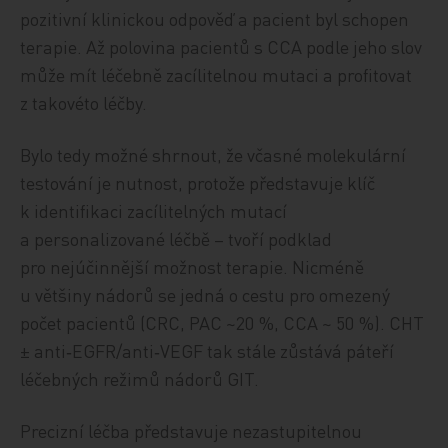
pozitivní klinickou odpověď a pacient byl schopen
terapie. Až polovina pacientů s CCA podle jeho slov
může mít léčebně zacílitelnou mutaci a profitovat
z takovéto léčby.
Bylo tedy možné shrnout, že včasné molekulární
testování je nutnost, protože představuje klíč
k identifikaci zacílitelných mutací
a personalizované léčbě – tvoří podklad
pro nejúčinnější možnost terapie. Nicméně
u většiny nádorů se jedná o cestu pro omezený
počet pacientů (CRC, PAC ~20 %, CCA ~ 50 %). CHT
± anti‑EGFR/anti‑VEGF tak stále zůstává páteří
léčebných režimů nádorů GIT.
Precizní léčba představuje nezastupitelnou