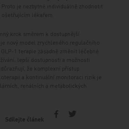
. Proto je nezbytné individuálně zhodnotit
s ošetřujícím lékařem.
amný krok směrem k dostupnější
stuje nový model zrychleného regulačního
ní GLP-1 terapie zásadně změnit léčebné
žívání, lepší dostupnosti a možnosti
důrazňují, že komplexní přístup
terapii a kontinuální monitoraci rizik je
lárních, renálních a metabolických
Sdílejte článek