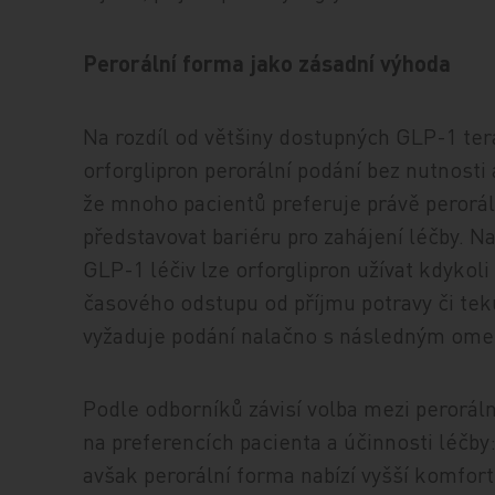
Perorální forma jako zásadní výhoda
Na rozdíl od většiny dostupných GLP-1 tera
orforglipron perorální podání bez nutnosti 
že mnoho pacientů preferuje právě perorál
představovat bariéru pro zahájení léčby. Na
GLP-1 léčiv lze orforglipron užívat kdykoli
časového odstupu od příjmu potravy či tek
vyžaduje podání nalačno s následným omez
Podle odborníků závisí volba mezi perorál
na preferencích pacienta a účinnosti léčby:
avšak perorální forma nabízí vyšší komfort