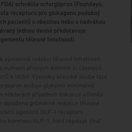
FDA) schválila orforglipron (Foundayo,
nista receptoru pro glukagonu podobný
ých pacientů s obezitou nebo s nadváhou
dávaný jednou denně představuje
agementu tělesné hmotnosti.
de k významné redukci tělesné hmotnosti
z nutnosti přísných dietních či časových
ntů k léčbě. Výsledky klinické studie fáze
rforglipron snižuje glykémii minimálně
a v některých případech dokonce účinněji.
iích dosaženo průměrné redukce tělesné
ostatní agonisté GLP-1 receptoru
ího hormonu GLP-1, čímž reguluje chuť