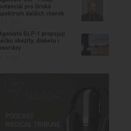
potenciál pro široké
spektrum dalších chorob
12. 11. 2025
Agonisté GLP-1 propojují
léčbu obezity, diabetu i
psoriázy
12. 11. 2025