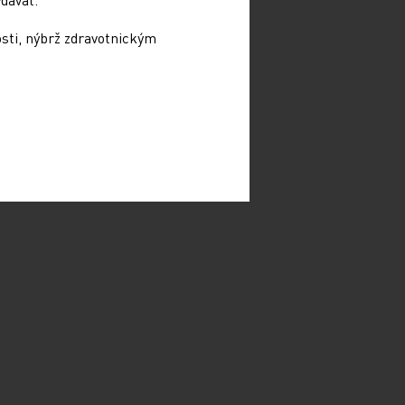
osti, nýbrž zdravotnickým