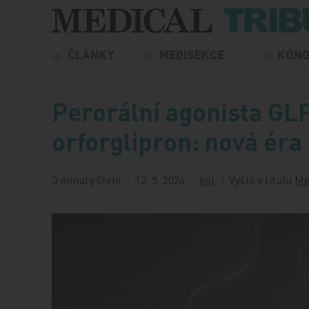
Přeskočit na obsah
ČLÁNKY
MEDISEKCE
KON
Perorální agonista GL
orforglipron: nová éra
3 minuty čtení
12. 5. 2026
kol
Vyšlo v titulu
Me