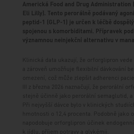
Americká Food and Drug Administration (
Eli Lilly). Tento perorálně podávaný ago
peptid-1 (GLP-1) je určen k léčbě dospěl
spojenou s komorbiditami. Přípravek po
významnou neinjekční alternativu v man
Klinická data ukazují, že orforglipron ve
a zároveň umožňuje flexibilní dávkování be
omezení, což může zlepšit adherenci pacie
III z března 2026 naznačují, že perorální o
stejně účinně jako perorální semaglutid, 
Při nejvyšší dávce bylo v klinických stud
hmotnosti o 12,4 procenta. Podobně jako 
napodobuje orforglipron účinek endogenn
k jídlu, příjem potravy a glykémii.