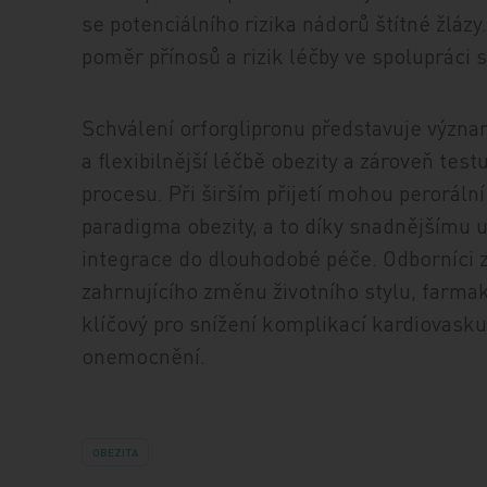
se potenciálního rizika nádorů štítné žlázy
poměr přínosů a rizik léčby ve spolupráci 
Schválení orforglipronu představuje význ
a flexibilnější léčbě obezity a zároveň te
procesu. Při širším přijetí mohou perorál
paradigma obezity, a to díky snadnějšímu u
integrace do dlouhodobé péče. Odborníci z
zahrnujícího změnu životního stylu, farmako
klíčový pro snížení komplikací kardiovasku
onemocnění.
OBEZITA