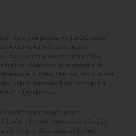
pií, které jsou podávány injekčně, nabízí
aplikace injekcí. Výzkumy ukazují,
ní léčbu, zatímco injekční forma může
 rozdíl od některých jiných perorálních
 během dne, s jídlem i bez něj, bez nutnosti
utin. Naproti tomu například semaglutid
ením příjmu potravy.
ní a injekční formou především
 injekční přípravky jsou obecně účinnější,
 a eliminuje potřebu aplikace jehlou.