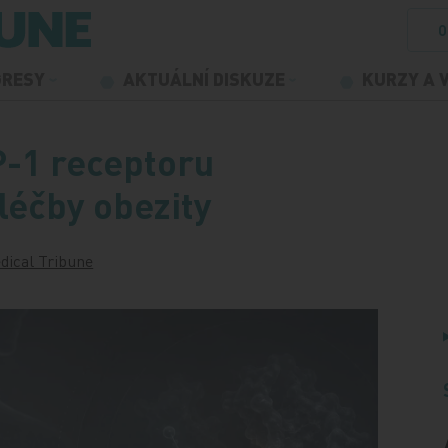
O
GRESY
AKTUÁLNÍ DISKUZE
KURZY A 
P-1 receptoru
 léčby obezity
dical Tribune