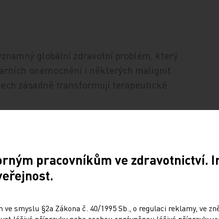
ýznamný globální zdravotní problém, který
ulárních onemocnění i některých malignit.
tech zásadně transformují terapeutické
ron, mohou významně rozšířit dostupnost
injekční terapii. Zároveň mohou zjednodušit
orným pracovníkům ve zdravotnictví. 
dlouhodobé péče. „Pacienti s obezitou
veřejnost.
ktují jejich individuální situaci. Perorální
 jim může poskytnout větší flexibilitu
právě Deborah Hornová z UTHealth Houston,
 ve smyslu §2a Zákona č. 40/1995 Sb., o regulaci reklamy, ve zněn
at léčivé přípravky nebo osobou oprávněnou léčivé přípravky vy