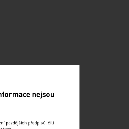
Informace nejsou
í pozdějších předpisů, čili
dávat.