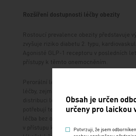
Rozšíření dostupnosti léčby obezity
Rostoucí prevalence obezity představuje v
zvyšuje riziko diabetu 2. typu, kardiovask
Agonisté GLP-1 receptoru v posledních le
přístupy k těmto onemocněním.
Perorální lékové formy, jako je orforglip
léčby, zejména u pacientů, kteří odmítají 
Obsah je určen odb
distribuci léčiv a jejich implementaci do 
určeny pro laickou 
potřebují terapeutické možnosti, které refle
léčba bez omezení příjmu potravy či tekutin
v přístupu k terapii,“ uvedla v tiskové z
Potvrzuji, že jsem odborníkem
osobou oprávněnou předepisov