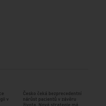
ce
Česko čeká bezprecedentní
gii v
nárůst pacientů v závěru
života. Nová strategie má