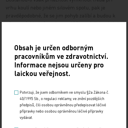
vrhu koulí nebo jiném silovém spotu, pak je
pravděpodobné, že se jim pohyb zalíbí a budou k
němu mít kladný vztah po celý život. Jejich trénink
však musí vést dobrý odborník. V tomto směru je
však nutné vést osvětu napříč dalšími obory.
Obsah je určen odborným
Využívá se na Slovensku pohybová aktivita v
pracovníkům ve zdravotnictví.
rehabilitaci například po srdečních nebo cévních
Informace nejsou určeny pro
mozkových příhodách?
laickou veřejnost.
Obávám se, že nepříliš nákladné, ale velmi účinné
Potvrzuji, že jsem odborníkem ve smyslu §2a Zákona č.
pohybové metody se na Slovensku nepoužívají v
40/1995 Sb., o regulaci reklamy, ve znění pozdějších
dostatečné míře. Pohyb by měl být součástí
předpisů, čili osobou oprávněnou předepisovat léčivé
léčebného režimu u většiny onemocnění. Existuje i
přípravky nebo osobou oprávněnou léčivé přípravky
kardiogenní myopatie, kdy se v důsledku špatné
vydávat.
srdeční funkce špatně prokrvují i kosterní svaly. V