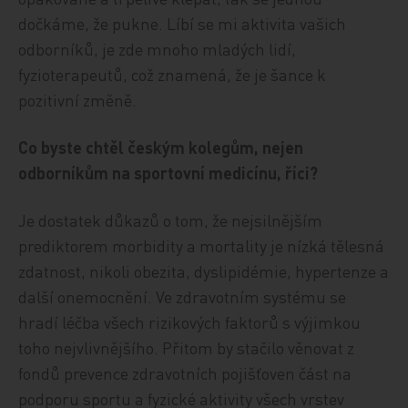
dočkáme, že pukne. Líbí se mi aktivita vašich
odborníků, je zde mnoho mladých lidí,
fyzioterapeutů, což znamená, že je šance k
pozitivní změně.
Co byste chtěl českým kolegům, nejen
odborníkům na sportovní medicínu, říci?
Je dostatek důkazů o tom, že nejsilnějším
prediktorem morbidity a mortality je nízká tělesná
zdatnost, nikoli obezita, dyslipidémie, hypertenze a
další onemocnění. Ve zdravotním systému se
hradí léčba všech rizikových faktorů s výjimkou
toho nejvlivnějšího. Přitom by stačilo věnovat z
fondů prevence zdravotních pojišťoven část na
podporu sportu a fyzické aktivity všech vrstev