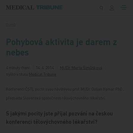
Přeskočit na obsah
Domů
Pohybová aktivita je darem z
nebes
4 minuty čtení
14. 4. 2014
MUDr. Marta Šimůnková
Vyšlo v titulu
Medical Tribune
Konferenci ČSTL poctil svou návštěvou prof. MUDr. Dušan Hamar, PhD.,
předseda Slovenské společnosti tělovýchovného lékařství.
S jakými pocity jste přijal pozvání na českou
konferenci tělovýchovného lékařství?