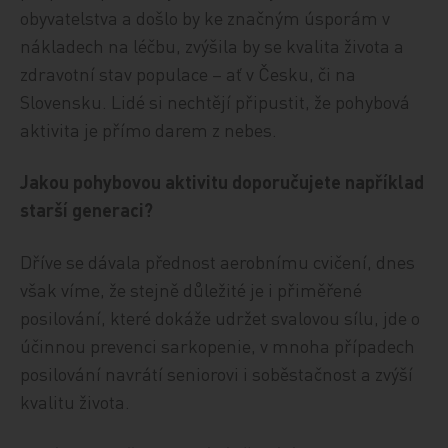
obyvatelstva a došlo by ke značným úsporám v
nákladech na léčbu, zvýšila by se kvalita života a
zdravotní stav populace – ať v Česku, či na
Slovensku. Lidé si nechtějí připustit, že pohybová
aktivita je přímo darem z nebes.
Jakou pohybovou aktivitu doporučujete například
starší generaci?
Dříve se dávala přednost aerobnímu cvičení, dnes
však víme, že stejně důležité je i přiměřené
posilování, které dokáže udržet svalovou sílu, jde o
účinnou prevenci sarkopenie, v mnoha případech
posilování navrátí seniorovi i soběstačnost a zvýší
kvalitu života.