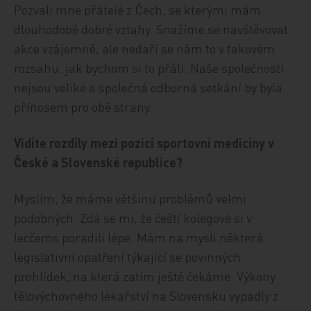
Pozvali mne přátelé z Čech, se kterými mám
dlouhodobě dobré vztahy. Snažíme se navštěvovat
akce vzájemně, ale nedaří se nám to v takovém
rozsahu, jak bychom si to přáli. Naše společnosti
nejsou veliké a společná odborná setkání by byla
přínosem pro obě strany.
Vidíte rozdíly mezi pozicí sportovní medicíny v
České a Slovenské republice?
Myslím, že máme většinu problémů velmi
podobných. Zdá se mi, že čeští kolegové si v
lecčems poradili lépe. Mám na mysli některá
legislativní opatření týkající se povinných
prohlídek, na která zatím ještě čekáme. Výkony
tělovýchovného lékařství na Slovensku vypadly z