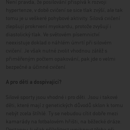
Není pravda, že posilování přispívá k rozvoji
hypertenze, v době cvičení se sice tlak zvýší, ale tak
tomu je u veškeré pohybové aktivity. Silová cvičení
zlepšují prokrvení myokardu, protože zvyšují i
diastolický tlak. Ve světovém písemnictví
neexistuje doklad o náhlém úmrtí při silovém
cvičení. Je však nutné zvolit vhodnou zátěž s
přiměřeným počtem opakování, pak jde o velmi
bezpečné a účinné cvičení.
A pro děti a dospívající?
Silové sporty jsou vhodné i pro děti. Jsou i takové
děti, které mají z genetických důvodů sklon k tomu
nebýt zcela štíhlé. Ty se nebudou cítit dobře mezi
kamarády na fotbalovém hřišti, na běžecké dráze.
Dostanou‑li však příležitost vyniknout třeba při