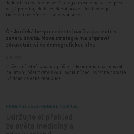
Jednotlivá opatření nové Strategie rozvoje paliativní péče
se již promítají do každodenní praxe. Příkladem je
Oddělení podpůrné a paliativní péče v…
Česko čeká bezprecedentní nárůst pacientů v
závěru života. Nová strategie má připravit
zdravotnictví na demografickou vlnu
5. 8. 2026
Počet lidí, kteří budou v příštích desetiletích potřebovat
paliativní, ošetřovatelskou i sociální péči, výrazně poroste.
Už dnes v České republice…
PŘIHLASTE SE K ODBĚRU NOVINEK.
Udržujte si přehled
ze světa medicíny a