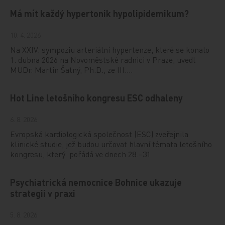
Má mít každý hypertonik hypolipidemikum?
10. 4. 2026
Na XXIV. sympoziu arteriální hypertenze, které se konalo
1. dubna 2026 na Novoměstské radnici v Praze, uvedl
MUDr. Martin Šatný, Ph.D., ze III.…
Hot Line letošního kongresu ESC odhaleny
6. 8. 2026
Evropská kardiologická společnost (ESC) zveřejnila
klinické studie, jež budou určovat hlavní témata letošního
kongresu, který pořádá ve dnech 28.–31…
Psychiatrická nemocnice Bohnice ukazuje
strategii v praxi
5. 8. 2026