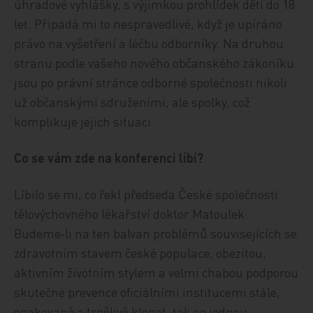
úhradové vyhlášky, s výjimkou prohlídek dětí do 18
let. Připadá mi to nespravedlivé, když je upíráno
právo na vyšetření a léčbu odborníky. Na druhou
stranu podle vašeho nového občanského zákoníku
jsou po právní stránce odborné společnosti nikoli
už občanskými sdruženími, ale spolky, což
komplikuje jejich situaci.
Co se vám zde na konferenci líbí?
Líbilo se mi, co řekl předseda České společnosti
tělovýchovného lékařství doktor Matoulek:
Budeme‑li na ten balvan problémů souvisejících se
zdravotním stavem české populace, obezitou,
aktivním životním stylem a velmi chabou podporou
skutečné prevence oficiálními institucemi stále,
opakovaně a trpělivě klepat, tak se jednou