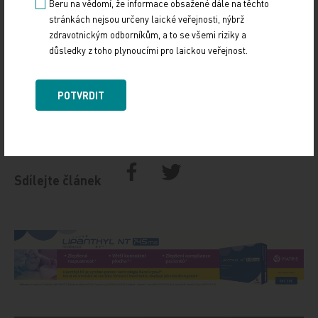
Beru na vědomí, že informace obsažené dále na těchto
tom případě v léčbě nepostačí ani transplantace
stránkách nejsou určeny laické veřejnosti, nýbrž
srdce. Pokud pacient pohybem nezlepší stav
zdravotnickým odborníkům, a to se všemi riziky a
důsledky z toho plynoucími pro laickou veřejnost.
svalstva, nebude se cítit dobře. Je škoda, že je
pohyb jako léčebná modalita tak opomíjen.
POTVRDIT
Zdroj: Medical Tribune
IMPORT: TITULY
Sdílejte článek