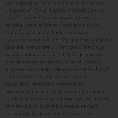
není objasněna. Proto je často používán termín
„idiopatický“. Tento idiopatický zánětlivý proces
se může manifestovat celkovými projevy, jako je
horečka, únava a slabost, i postižením jiných
orgánů v závislosti na konkrétním typu
systémového onemocnění. V případě nejčastějšího
dětského revmatického onemocnění, kterým je
juvenilní idiopatická artritida (JIA), je typickým
mimokloubním projevem oční zánět. Zatímco
u revmatických zánětlivých onemocnění se hovoří
o autoimunitě spojené s nasměrováním
specifických obranných mechanismů
proti vlastním tkáním, pojem autoinflamatorní
vyjadřuje podíl poruchy regulace vývojově starších,
primitivnějších imunitních procesů na často
epizodických projevech této relativně nově