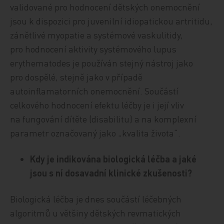
validované pro hodnocení dětských onemocnění
jsou k dispozici pro juvenilní idiopatickou artritidu,
zánětlivé myopatie a systémové vaskulitidy,
pro hodnocení aktivity systémového lupus
erythematodes je používán stejný nástroj jako
pro dospělé, stejně jako v případě
autoinflamatorních onemocnění. Součástí
celkového hodnocení efektu léčby je i její vliv
na fungování dítěte (disabilitu) a na komplexní
parametr označovaný jako „kvalita života“.
Kdy je indikována biologická léčba a jaké
jsou s ní dosavadní klinické zkušenosti?
Biologická léčba je dnes součástí léčebných
algoritmů u většiny dětských revmatických