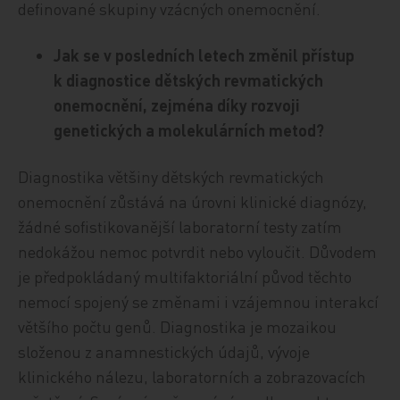
definované skupiny vzácných onemocnění.
Jak se v posledních letech změnil přístup
k diagnostice dětských revmatických
onemocnění, zejména díky rozvoji
genetických a molekulárních metod?
Diagnostika většiny dětských revmatických
onemocnění zůstává na úrovni klinické diagnózy,
žádné sofistikovanější laboratorní testy zatím
nedokážou nemoc potvrdit nebo vyloučit. Důvodem
je předpokládaný multifaktoriální původ těchto
nemocí spojený se změnami i vzájemnou interakcí
většího počtu genů. Diagnostika je mozaikou
složenou z anamnestických údajů, vývoje
klinického nálezu, laboratorních a zobrazovacích