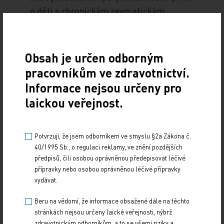
o děti s chronickým revmatickým
onemocněním z hlediska růstu, vývoje
a kvality života?
Obsah je určen odborným
Domnívám se, že hlavní výzvou je jako u většiny
pracovníkům ve zdravotnictví.
vzácných onemocnění zajištění časné diagnostiky
Informace nejsou určeny pro
a adekvátní komplexní léčby i dlouhodobé
laickou veřejnost.
monitorace stavu dítěte. Dalším zásadním
momentem, který není zatím optimálně nastaven,
je takzvaná přechodová péče a předání pacienta
Potvrzuji, že jsem odborníkem ve smyslu §2a Zákona č.
40/1995 Sb., o regulaci reklamy, ve znění pozdějších
do „dospělého“ zdravotního systému.
předpisů, čili osobou oprávněnou předepisovat léčivé
Specializovaná péče o pacienty se vzácnými
přípravky nebo osobou oprávněnou léčivé přípravky
onemocněními vyžaduje systematickou
vydávat.
centralizaci a optimální nastavení jejího
Beru na vědomí, že informace obsažené dále na těchto
financování, které v současnosti nepokrývá
stránkách nejsou určeny laické veřejnosti, nýbrž
potřebu komplexní, časově náročné péče. Ta
zdravotnickým odborníkům, a to se všemi riziky a