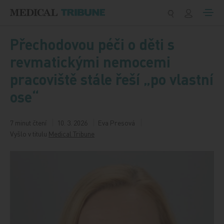
Přeskočit na obsah
Přechodovou péči o děti s
revmatickými nemocemi
pracoviště stále řeší „po vlastní
ose“
7 minut čtení
10. 3. 2026
Eva Presová
Vyšlo v titulu
Medical Tribune