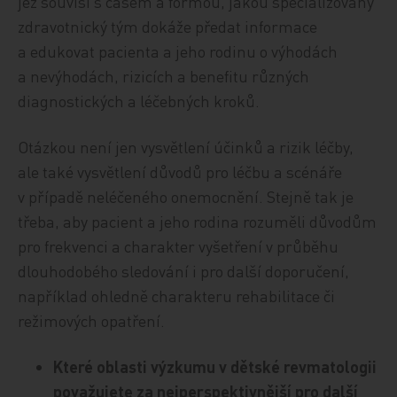
jež souvisí s časem a formou, jakou specializovaný
zdravotnický tým dokáže předat informace
a edukovat pacienta a jeho rodinu o výhodách
a nevýhodách, rizicích a benefitu různých
diagnostických a léčebných kroků.
Otázkou není jen vysvětlení účinků a rizik léčby,
ale také vysvětlení důvodů pro léčbu a scénáře
v případě neléčeného onemocnění. Stejně tak je
třeba, aby pacient a jeho rodina rozuměli důvodům
pro frekvenci a charakter vyšetření v průběhu
dlouhodobého sledování i pro další doporučení,
například ohledně charakteru rehabilitace či
režimových opatření.
Které oblasti výzkumu v dětské revmatologii
považujete za nejperspektivnější pro další