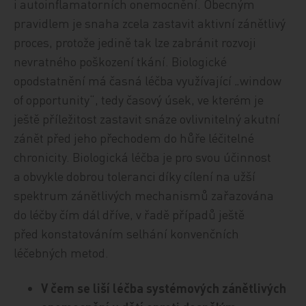
i autoinflamatorních onemocnění. Obecným
pravidlem je snaha zcela zastavit aktivní zánětlivý
proces, protože jedině tak lze zabránit rozvoji
nevratného poškození tkání. Biologické
opodstatnění má časná léčba využívající „window
of opportunity“, tedy časový úsek, ve kterém je
ještě příležitost zastavit snáze ovlivnitelný akutní
zánět před jeho přechodem do hůře léčitelné
chronicity. Biologická léčba je pro svou účinnost
a obvykle dobrou toleranci díky cílení na užší
spektrum zánětlivých mechanismů zařazována
do léčby čím dál dříve, v řadě případů ještě
před konstatováním selhání konvenčních
léčebných metod.
V čem se liší léčba systémových zánětlivých