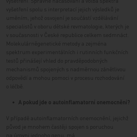
vyšetření. Správné načasování a volba spektra
vyšetření spolu s interpretací jejich výsledků je
uměním, jehož osvojení je součástí vzdělávání
specialistů v oboru dětské revmatologie, kterých je
v současnosti v České republice celkem sedmnáct.
Molekulárněgenetické metody a zejména
spektrum experimentálních i rutinních funkčních
testů přinášejí vhled do pravděpodobných
mechanismů spojených s nadměrnou zánětlivou
odpovědí a mohou pomoci v procesu rozhodování
o léčbě.
A pokud jde o autoinflamatorní onemocnění?
V případě autoinflamatorních onemocnění, jejichž
původ je mnohem častěji spojen s poruchou
na úrovni jednoho genu, má