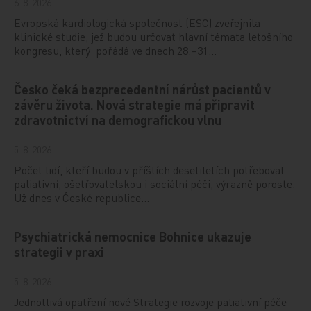
6. 8. 2026
Evropská kardiologická společnost (ESC) zveřejnila
klinické studie, jež budou určovat hlavní témata letošního
kongresu, který pořádá ve dnech 28.–31…
Česko čeká bezprecedentní nárůst pacientů v
závěru života. Nová strategie má připravit
zdravotnictví na demografickou vlnu
5. 8. 2026
Počet lidí, kteří budou v příštích desetiletích potřebovat
paliativní, ošetřovatelskou i sociální péči, výrazně poroste.
Už dnes v České republice…
Psychiatrická nemocnice Bohnice ukazuje
strategii v praxi
5. 8. 2026
Jednotlivá opatření nové Strategie rozvoje paliativní péče