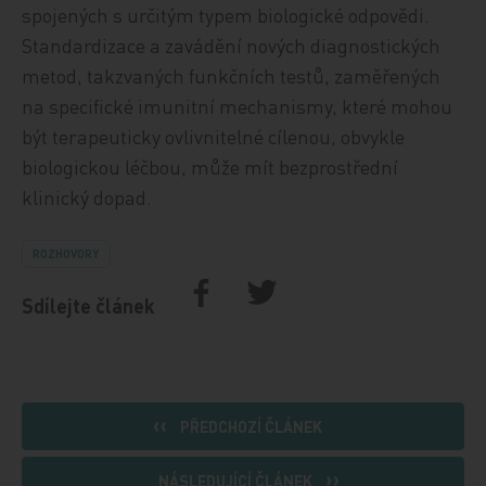
spojených s určitým typem biologické odpovědi.
Standardizace a zavádění nových diagnostických
metod, takzvaných funkčních testů, zaměřených
na specifické imunitní mechanismy, které mohou
být terapeuticky ovlivnitelné cílenou, obvykle
biologickou léčbou, může mít bezprostřední
klinický dopad.
ROZHOVORY
Sdílejte článek
PŘEDCHOZÍ ČLÁNEK
NÁSLEDUJÍCÍ ČLÁNEK