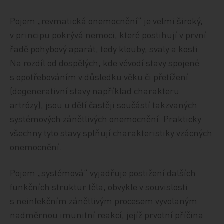
Pojem „revmatická onemocnění“ je velmi široký,
v principu pokrývá nemoci, které postihují v první
řadě pohybový aparát, tedy klouby, svaly a kosti.
Na rozdíl od dospělých, kde vévodí stavy spojené
s opotřebováním v důsledku věku či přetížení
(degenerativní stavy například charakteru
artrózy), jsou u dětí častěji součástí takzvaných
systémových zánětlivých onemocnění. Prakticky
všechny tyto stavy splňují charakteristiky vzácných
onemocnění.
Pojem „systémová“ vyjadřuje postižení dalších
funkčních struktur těla, obvykle v souvislosti
s neinfekčním zánětlivým procesem vyvolaným
nadměrnou imunitní reakcí, jejíž prvotní příčina