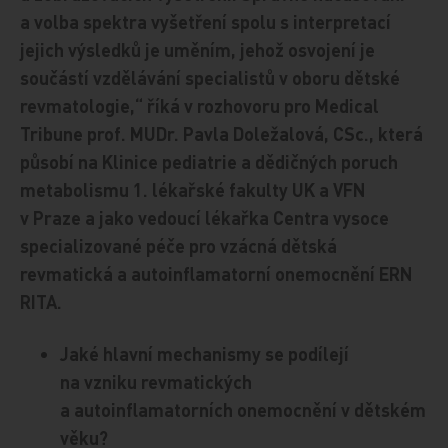
a volba spektra vyšetření spolu s interpretací
jejich výsledků je uměním, jehož osvojení je
součástí vzdělávání specialistů v oboru dětské
revmatologie,“ říká v rozhovoru pro Medical
Tribune prof. MUDr. Pavla Doležalová, CSc., která
působí na Klinice pediatrie a dědičných poruch
metabolismu 1. lékařské fakulty UK a VFN
v Praze a jako vedoucí lékařka Centra vysoce
specializované péče pro vzácná dětská
revmatická a autoinflamatorní onemocnění ERN
RITA.
Jaké hlavní mechanismy se podílejí
na vzniku revmatických
a autoinflamatorních onemocnění v dětském
věku?