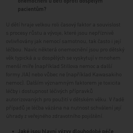
onemocnění u dětí oproti dospělým
pacientům?
U dětí hraje velkou roli časový faktor a souvislost
s procesy růstu a vývoje, které jsou nepříznivě
ovlivňovány jak nemocí samotnou, tak často i její
léčbou. Navíc některá onemocnění jsou pro dětský
věk typická a u dospělých se vyskytují v mnohem
menší míře (například Stillova nemoc a další
formy JIA) nebo vůbec ne (například Kawasakiho
nemoc). Dalším významným faktorem je toxicita
léčby i dostupnost léčivých přípravků
autorizovaných pro použití v dětském věku. V řadě
případů je léčba vázána na nutnost schválení její
úhrady z veřejného zdravotního pojištění.
Jaké jsou hlavní výzvy dlouhodobé péče