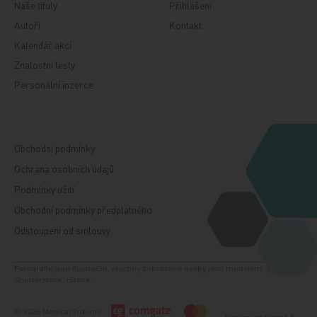
Naše tituly
Přihlášení
Autoři
Kontakt
Kalendář akcí
Znalostní testy
Personální inzerce
Obchodní podmínky
Ochrana osobních údajů
Podmínky užití
Obchodní podmínky předplatného
Odstoupení od smlouvy
Fotografie jsou ilustrační, všechny zobrazené osoby jsou modelem. Zdroj:
Shutterstock, iStock.
© 2026 Medical Tribune
Design od
Beneš &