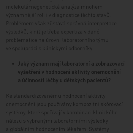
molekulárněgenetická analýza mnohem
významnější roli i v diagnostice těchto stavů.
Problémem však zůstává správná interpretace
výsledků, k níž je třeba expertiza v dané
problematice na úrovni laboratorního týmu
ve spolupráci s klinickými odborníky.
Jaký význam mají laboratorní a zobrazovací
vyšetření v hodnocení aktivity onemocnění
a účinnosti léčby u dětských pacientů?
Ke standardizovanému hodnocení aktivity
onemocnění jsou používány kompozitní skórovací
systémy, které spočívají v kombinaci klinického
nálezu s vybranými laboratorními výsledky
a globálním hodnocením lékařem. Systémy