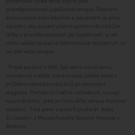
přeceňovat rizika léčby stejně jako
pravděpodobnost úspěšnosti terapie. Efektivní
komunikace mezi lékařem a pacientem je proto
zásadní, aby pacient přesně porozuměl rizikům
léčby a pravděpodobnosti její úspěšnosti, a tak
mohl udělat skutečně informované rozhodnutí, co
se týče volby terapie.
„Právě pacienti s AML čelí velmi náročnému
rozhodnutí o léčbě, které musejí udělat hned v
průběhu několika málo dnů po stanovení
diagnózy. Protože činí vážné rozhodnutí, musejí
rozumět tomu, jaké je riziko léčby versus možnost
vyléčení,“ říká jeden z autorů studie dr. Areej
El‑Jawahri z Massachusetts General Hospital v
Bostonu.