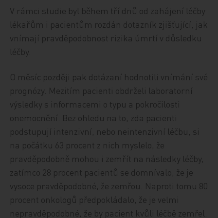
V rámci studie byl během tří dnů od zahájení léčby
lékařům i pacientům rozdán dotazník zjišťující, jak
vnímají pravděpodobnost rizika úmrtí v důsledku
léčby.
O měsíc později pak dotázaní hodnotili vnímání své
prognózy. Mezitím pacienti obdrželi laboratorní
výsledky s informacemi o typu a pokročilosti
onemocnění. Bez ohledu na to, zda pacienti
podstupují intenzivní, nebo neintenzivní léčbu, si
na počátku 63 procent z nich myslelo, že
pravděpodobně mohou i zemřít na následky léčby,
zatímco 28 procent pacientů se domnívalo, že je
vysoce pravděpodobné, že zemřou. Naproti tomu 80
procent onkologů předpokládalo, že je velmi
nepravděpodobné, že by pacient kvůli léčbě zemřel.