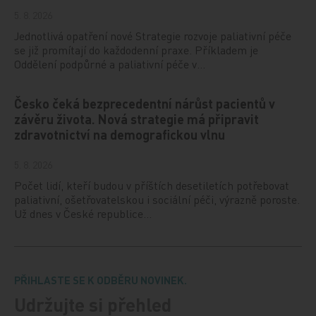
5. 8. 2026
Jednotlivá opatření nové Strategie rozvoje paliativní péče
se již promítají do každodenní praxe. Příkladem je
Oddělení podpůrné a paliativní péče v…
Česko čeká bezprecedentní nárůst pacientů v
závěru života. Nová strategie má připravit
zdravotnictví na demografickou vlnu
5. 8. 2026
Počet lidí, kteří budou v příštích desetiletích potřebovat
paliativní, ošetřovatelskou i sociální péči, výrazně poroste.
Už dnes v České republice…
PŘIHLASTE SE K ODBĚRU NOVINEK.
Udržujte si přehled