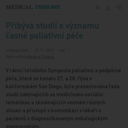
Přeskočit na obsah
Přibývá studií o významu
časné paliativní péče
4 minuty čtení
13. 11. 2017
kol
Vyšlo v titulu
Medical Tribune
V rámci letošního Sympozia paliativní a podpůrné
péče, které se konalo 27. a 28. října v
kalifornském San Diegu, byla prezentována řada
studií zabývajících se medicínsko‑sociální
tematikou a zkoumajících vnímání různých
situací a přístupů v komunikaci s lékaři u
pacientů s diagnostikovaným onkologickým
onemocněním.