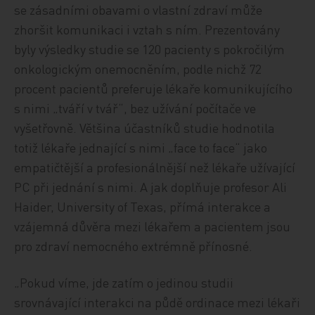
se zásadními obavami o vlastní zdraví může
zhoršit komunikaci i vztah s ním. Prezentovány
byly výsledky studie se 120 pacienty s pokročilým
onkologickým onemocněním, podle nichž 72
procent pacientů preferuje lékaře komunikujícího
s nimi „tváří v tvář“, bez užívání počítače ve
vyšetřovně. Většina účastníků studie hodnotila
totiž lékaře jednající s nimi „face to face“ jako
empatičtější a profesionálnější než lékaře užívající
PC při jednání s nimi. A jak doplňuje profesor Ali
Haider, University of Texas, přímá interakce a
vzájemná důvěra mezi lékařem a pacientem jsou
pro zdraví nemocného extrémně přínosné.
„Pokud víme, jde zatím o jedinou studii
srovnávající interakci na půdě ordinace mezi lékaři