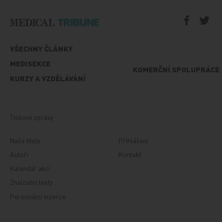
VŠECHNY ČLÁNKY
MEDISEKCE
KOMERČNÍ SPOLUPRÁCE
KURZY A VZDĚLÁVÁNÍ
Tiskové zprávy
Naše tituly
Přihlášení
Autoři
Kontakt
Kalendář akcí
Znalostní testy
Personální inzerce