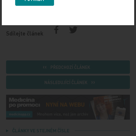
Zdroj: MT
IMPORT: TITULY
Sdílejte článek
PŘEDCHOZÍ ČLÁNEK
NÁSLEDUJÍCÍ ČLÁNEK
ČLÁNKY VE STEJNÉM ČÍSLE