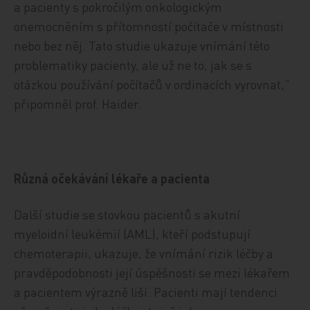
a pacienty s pokročilým onkologickým
onemocněním s přítomností počítače v místnosti
nebo bez něj. Tato studie ukazuje vnímání této
problematiky pacienty, ale už ne to, jak se s
otázkou používání počítačů v ordinacích vyrovnat,“
připomněl prof. Haider.
Různá očekávání lékaře a pacienta
Další studie se stovkou pacientů s akutní
myeloidní leukémií (AML), kteří podstupují
chemoterapii, ukazuje, že vnímání rizik léčby a
pravděpodobnosti její úspěšnosti se mezi lékařem
a pacientem výrazně liší. Pacienti mají tendenci