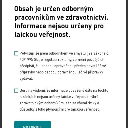
rizika léčby a vyléčení ve srovnání s lékaři nebyla u
Obsah je určen odborným
ostatních pacientů tak velká jako u nemocných s
pracovníkům ve zdravotnictví.
AML. To odborníci vysvětlují hlavně větší mírou
Informace nejsou určeny pro
úzkosti a obav, která u pacientů s AML vzniká
laickou veřejnost.
zejména kvůli potřebě nutného rychlého
rozhodnutí pro léčbu. Vědci potvrdili, že včasné
zařazení paliativní péče do léčby u pacientů se
Potvrzuji, že jsem odborníkem ve smyslu §2a Zákona č.
solidním tumorem zvyšuje pacientovo pochopení
40/1995 Sb., o regulaci reklamy, ve znění pozdějších
předpisů, čili osobou oprávněnou předepisovat léčivé
prognózy, a nyní doufají v podobnou studii u
přípravky nebo osobou oprávněnou léčivé přípravky
pacientů s leukémií. „Je zřejmé, že zde existuje
vydávat.
mezera v komunikaci mezi onkology a jejich
Beru na vědomí, že informace obsažené dále na těchto
pacienty. Potřebujeme najít způsob, jak lékařům
stránkách nejsou určeny laické veřejnosti, nýbrž
pomoci lépe komunikovat s pacienty, obzvláště u
zdravotnickým odborníkům, a to se všemi riziky a
nemocí, jako je AML, kde je stresová zátěž
důsledky z toho plynoucími pro laickou veřejnost.
extrémně vysoká,“ říká dr. Areej El‑Jawahri.
POTVRDIT