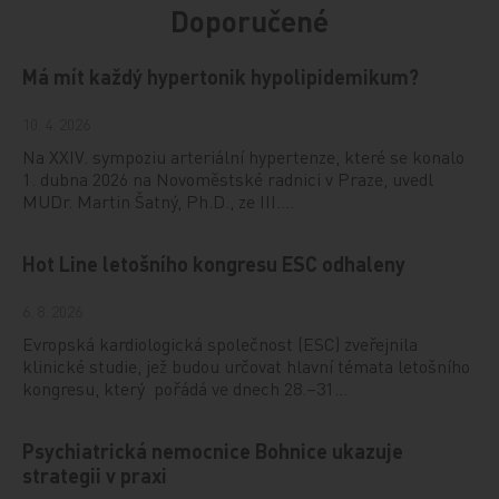
Doporučené
Má mít každý hypertonik hypolipidemikum?
10. 4. 2026
Na XXIV. sympoziu arteriální hypertenze, které se konalo
1. dubna 2026 na Novoměstské radnici v Praze, uvedl
MUDr. Martin Šatný, Ph.D., ze III.…
Hot Line letošního kongresu ESC odhaleny
6. 8. 2026
Evropská kardiologická společnost (ESC) zveřejnila
klinické studie, jež budou určovat hlavní témata letošního
kongresu, který pořádá ve dnech 28.–31…
Psychiatrická nemocnice Bohnice ukazuje
strategii v praxi