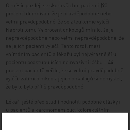
O měsíc později se skoro všichni pacienti (90
procent) domnívali, že je pravděpodobné nebo
velmi pravděpodobné, že se z leukémie vyléčí.
Naproti tomu 74 procent onkologů mínilo, že je
nepravděpodobné nebo velmi nepravděpodobné, že
se jejich pacienti vyléčí. Tento rozdíl mezi
vnímáním pacientů a lékařů byl nejvýraznější u
pacientů podstupujících neinvazivní léčbu – 44
procent pacientů věřilo, že se velmi pravděpodobně
vyléčí, zatímco nikdo z jejich onkologů si nemyslel,
že by to bylo příliš pravděpodobné.
Lékaři ještě před studií hodnotili podobné otázky i
u pacientů s karcinomem plic, kolorektálním
karcinomem a jinými karcinomy, stejně jako
později u nemocných leukémií. Mezera ve vnímání