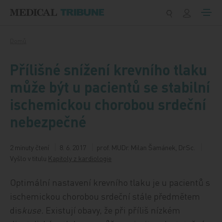
Přeskočit na obsah
Domů
Přílišné snížení krevního tlaku
může být u pacientů se stabilní
ischemickou chorobou srdeční
nebezpečné
2 minuty čtení
8. 6. 2017
prof. MUDr. Milan Šamánek, DrSc.
Vyšlo v titulu
Kapitoly z kardiologie
Optimální nastavení krevního tlaku je u pacientů s
ischemickou chorobou srdeční stále předmětem
dis
kuse.
Existují obavy, že při příliš nízkém