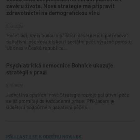
závěru života. Nová strategie má připravit
zdravotnictví na demografickou vlnu
5. 8. 2026
Počet lidí, kteří budou v příštích desetiletích potřebovat
paliativní, ošetřovatelskou i sociální péči, výrazně poroste.
Už dnes v České republice…
Psychiatrická nemocnice Bohnice ukazuje
strategii v praxi
5. 8. 2026
Jednotlivá opatření nové Strategie rozvoje paliativní péče
se již promítají do každodenní praxe. Příkladem je
Oddělení podpůrné a paliativní péče v…
PŘIHLASTE SE K ODBĚRU NOVINEK.