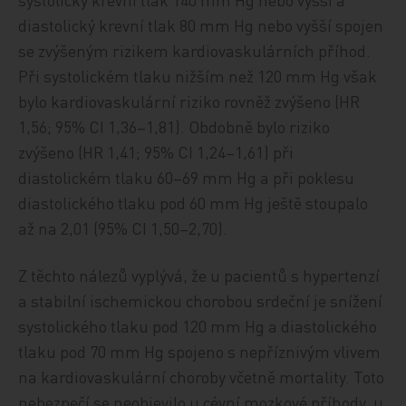
diastolický krevní tlak 80 mm Hg nebo vyšší spojen
se zvýšeným rizikem kardiovaskulárních příhod.
Při systolickém tlaku nižším než 120 mm Hg však
bylo kardiovaskulární riziko rovněž zvýšeno (HR
1,56; 95% CI 1,36–1,81). Obdobně bylo riziko
zvýšeno (HR 1,41; 95% CI 1,24–1,61) při
diastolickém tlaku 60–69 mm Hg a při poklesu
diastolického tlaku pod 60 mm Hg ještě stoupalo
až na 2,01 (95% CI 1,50–2,70).
Z těchto nálezů vyplývá, že u pacientů s hypertenzí
a stabilní ischemickou chorobou srdeční je snížení
systolického tlaku pod 120 mm Hg a diastolického
tlaku pod 70 mm Hg spojeno s nepříznivým vlivem
na kardiovaskulární choroby včetně mortality. Toto
nebezpečí se neobjevilo u cévní mozkové příhody, u