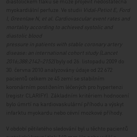
diastolickém tlaku se může projevit nedostatečná
myokardiální perfuze. Ve studii
Vidal‑Petiot E, Ford
I, Greenlaw N, et al. Cardiovascular event rates and
mortality according to achieved systolic and
diastolic blood
pressure in patients with stable coronary artery
disease: an international cohort study (Lancet
2016;388:2142–2152)
byly od 26. listopadu 2009 do
30. června 2010 analyzovány údaje od 22 672
pacientů celkem ze 45 zemí se stabilním
koronárním postižením léčených pro hypertenzi
(registr CLARIFY). Základním kritériem hodnocení
bylo úmrtí na kardiovaskulární příhodu a výskyt
infarktu myokardu nebo cévní mozkové příhody.
V období pětiletého sledování byl u těchto pacientů
systolický krevní tlak 140 mm Hg nebo vyšší a