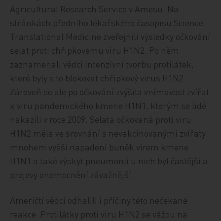
Agricultural Research Service v Amesu. Na
stránkách předního lékařského časopisu Science
Translational Medicine zveřejnili výsledky očkování
selat proti chřipkovému viru H1N2. Po něm
zaznamenali vědci intenzivní tvorbu protilátek,
které byly s to blokovat chřipkový virus H1N2.
Zároveň se ale po očkování zvýšila vnímavost zvířat
k viru pandemického kmene H1N1, kterým se lidé
nakazili v roce 2009. Selata očkovaná proti viru
H1N2 měla ve srovnání s nevakcinovanými zvířaty
mnohem vyšší napadení buněk virem kmene
H1N1 a také výskyt pneumonií u nich byl častější a
projevy onemocnění závažnější.
Američtí vědci odhalili i příčiny této nečekané
reakce. Protilátky proti viru H1N2 se vážou na