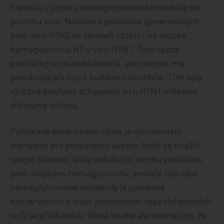
hlavičku i stopku hemaglutininové molekuly na
povrchu viru. Některé z protilátek generovaných
proti viru H1N2 se zároveň vázaly i na stopku
hemaglutininu H1 u viru H1N1. Tato vazba
protilátky virus neblokovala, ale naopak mu
pomáhala při fúzi s buňkami hostitele. Tím byla
výrazně posílena schopnost viru H1N1 infikovat
očkovaná zvířata.
Publikace amerického týmu je významným
signálem pro producenty vakcín, kteří se snažili
vyvíjet očkovací látky indukující tvorbu protilátek
proti stopkám hemaglutininu, protože tato část
hemaglutininové molekuly je poměrně
konzervativní a mezi jednotlivými typy chřipkových
virů se příliš neliší. Nová studie ale naznačuje, že