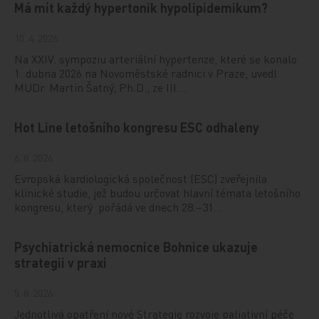
Má mít každý hypertonik hypolipidemikum?
10. 4. 2026
Na XXIV. sympoziu arteriální hypertenze, které se konalo
1. dubna 2026 na Novoměstské radnici v Praze, uvedl
MUDr. Martin Šatný, Ph.D., ze III.…
Hot Line letošního kongresu ESC odhaleny
6. 8. 2026
Evropská kardiologická společnost (ESC) zveřejnila
klinické studie, jež budou určovat hlavní témata letošního
kongresu, který pořádá ve dnech 28.–31…
Psychiatrická nemocnice Bohnice ukazuje
strategii v praxi
5. 8. 2026
Jednotlivá opatření nové Strategie rozvoje paliativní péče