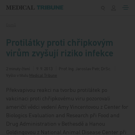
Přeskočit na obsah
Domů
Protilátky proti chřipkovým
virům zvyšují riziko infekce
2 minuty čtení
9. 9. 2013
Prof. Ing. Jaroslav Petr, DrSc.
Vyšlo v titulu
Medical Tribune
Překvapivou reakci na tvorbu protilátek po
vakcinaci proti chřipkovému viru pozorovali
američtí vědci vedení Amy Vincentovou z Center for
Biologics Evaluation and Research při Food and
Drug Administration v Bethesdě a Hanou
Goldingovou z National Animal Disease Center při