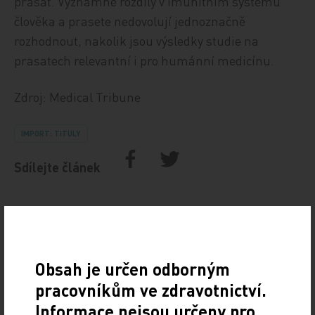
prasat. Významné rozdíly v imunitním systému
člověka a prasete nedovolují jednoznačně
rozhodnout, nakolik jsou výsledky studie na
prasatech relevantní i pro humánní medicínu.
Zdroj: Medical Tribune
IMPORT: TITULY
Sdílejte článek
Obsah je určen odborným
pracovníkům ve zdravotnictví.
Informace nejsou určeny pro