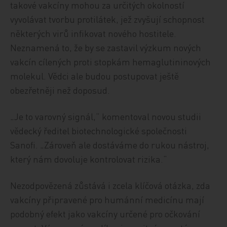
takové vakcíny mohou za určitých okolností
vyvolávat tvorbu protilátek, jež zvyšují schopnost
některých virů infikovat nového hostitele.
Neznamená to, že by se zastavil výzkum nových
vakcín cílených proti stopkám hemaglutininových
molekul. Vědci ale budou postupovat ještě
obezřetněji než doposud.
„Je to varovný signál,“ komentoval novou studii
vědecký ředitel biotechnologické společnosti
Sanofi. „Zároveň ale dostáváme do rukou nástroj,
který nám dovoluje kontrolovat rizika.“
Nezodpovězená zůstává i zcela klíčová otázka, zda
vakcíny připravené pro humánní medicínu mají
podobný efekt jako vakcíny určené pro očkování