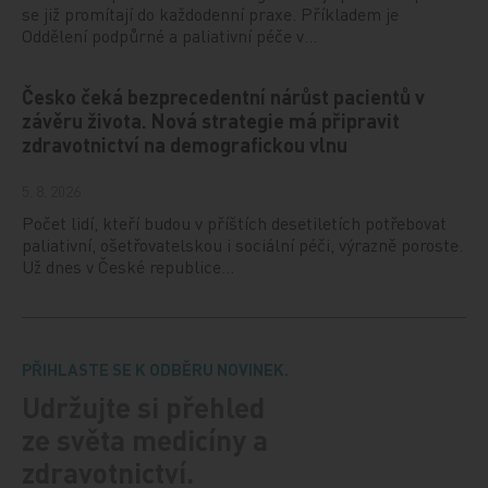
se již promítají do každodenní praxe. Příkladem je
Oddělení podpůrné a paliativní péče v…
Česko čeká bezprecedentní nárůst pacientů v
závěru života. Nová strategie má připravit
zdravotnictví na demografickou vlnu
5. 8. 2026
Počet lidí, kteří budou v příštích desetiletích potřebovat
paliativní, ošetřovatelskou i sociální péči, výrazně poroste.
Už dnes v České republice…
PŘIHLASTE SE K ODBĚRU NOVINEK.
Udržujte si přehled
ze světa medicíny a
zdravotnictví.