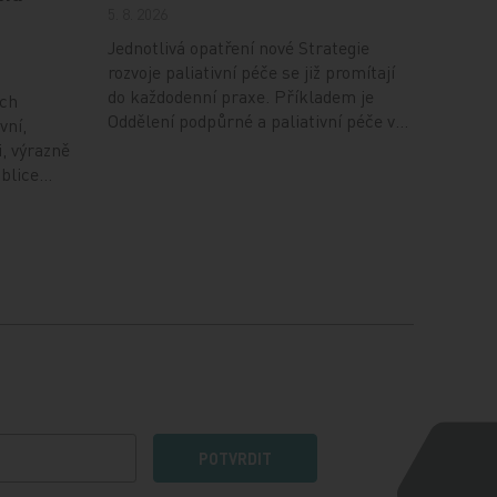
5. 8. 2026
Jednotlivá opatření nové Strategie
rozvoje paliativní péče se již promítají
do každodenní praxe. Příkladem je
ích
Oddělení podpůrné a paliativní péče v…
vní,
i, výrazně
ublice…
POTVRDIT