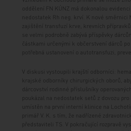
oddělení FN KÚNZ má dokonalou evidenci dá
nedostatek Rh neg. krví. K nové směrnici
zajištění transfuzí krve, krevních přípravk
se velmi podrobně zabývá příspěvky dárcům
částkami určenými k občerstvení dárců po
potřebná ustanovení o autotransfuzi, preve
V diskusi vystoupili krajští odborníci: hem
krajské odborníky chirurgických oborů, aby
dárcovství rodinné příslušníky operovaných 
poukázal na nedostatek setů z dovozu pro 
umístěn na první interní klinice na Lochotí
primář V. K. s tím, že nadřízené zdravotni
představiteli TS. V pokračující rozpravě vys