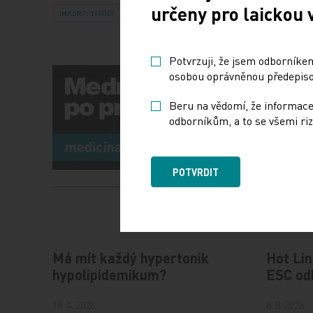
určeny pro laickou 
IMPORT: TITULY
Potvrzuji, že jsem odborníkem
osobou oprávněnou předepisov
Beru na vědomí, že informace
odborníkům, a to se všemi riz
POTVRDIT
Má mít každý hypertonik
Hot Lin
hypolipidemikum?
ESC od
10. 4. 2026
6. 8. 2026