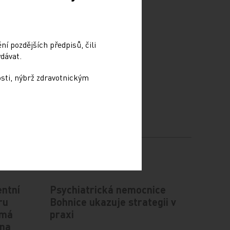
í pozdějších předpisů, čili
dávat.
osti, nýbrž zdravotnickým
ntní
Psychiatrická nemocnice
ru
Bohnice ukazuje strategii v
 má
praxi
 na