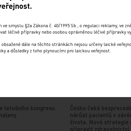
veřejnost.
Sdílejte článek
 ve smyslu §2a Zákona č. 40/1995 Sb., o regulaci reklamy, ve zněn
at léčivé přípravky nebo osobou oprávněnou léčivé přípravky vy
 obsažené dále na těchto stránkách nejsou určeny laické veřejn
iky a důsledky z toho plynoucími pro laickou veřejnost.
Doporučené
e letošního kongresu
Česko čeká bezprecede
haleny
nárůst pacientů v závě
života. Nová strategie
připravit zdravotnictví