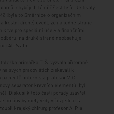
rců; chybí jich téměř šest tisíc. Je trvalý
 MZ (byla to Směrnice o organizačním
ů a kostní dřeně) uvedl, že na jedné straně
 krve pro speciální účely a finančními
 odběru, na druhé straně neobsahuje
nci AIDS atp.
atoložka primářka T. Š. vyzvala přítomné
 na svých pracovištích získávali k
pacientů, internista profesor V. Č.
nový separátor krevních elementů (byl
ně). Diskusi k této části porady uzavřel
cké orgány by měly vždy včas jednat s
toupil krajský chirurg profesor A. P. a