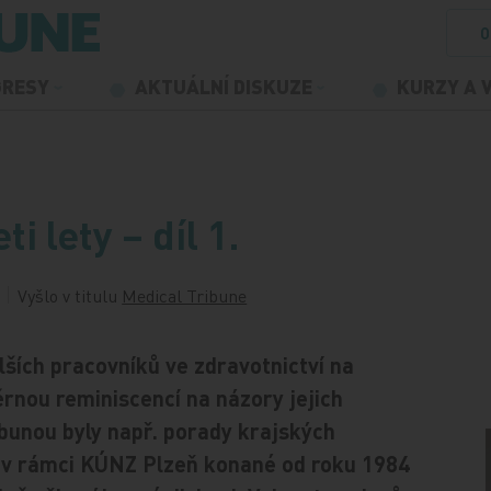
O
GRESY
AKTUÁLNÍ DISKUZE
KURZY A 
i lety – díl 1.
Vyšlo v titulu
Medical Tribune
lších pracovníků ve zdravotnictví na
rnou reminiscencí na názory jejich
ibunou byly např. porady krajských
ů v rámci KÚNZ Plzeň konané od roku 1984