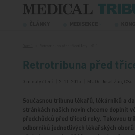
Přeskočit na obsah
ČLÁNKY
MEDISEKCE
KON
Domů
Retrotribuna před třiceti lety – díl 1.
Retrotribuna před třicet
3 minuty čtení
2. 11. 2015
MUDr. Josef Žán, CSc.
Současnou tribunu lékařů, lékárníků a da
stránkách našich novin chceme doplnit vě
předchůdců před třiceti roky. Takovou tr
odborníků jednotlivých lékařských obor