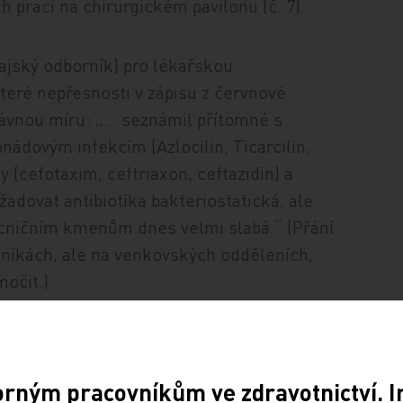
 prací na chirurgickém pavilonu (č. 7).
ajský odborník) pro lékařskou
které nepřesnosti v zápisu z červnové
rávnou míru: „… seznámil přítomné s
ádovým infekcím (Azlocilin, Ticarcilin,
 (cefotaxim, ceftriaxon, ceftazidin) a
žadovat antibiotika bakteriostatická, ale
mocničním kmenům dnes velmi slabá.“ (Přání
inikách, ale na venkovských odděleních,
močit.)
orným pracovníkům ve zdravotnictví. 