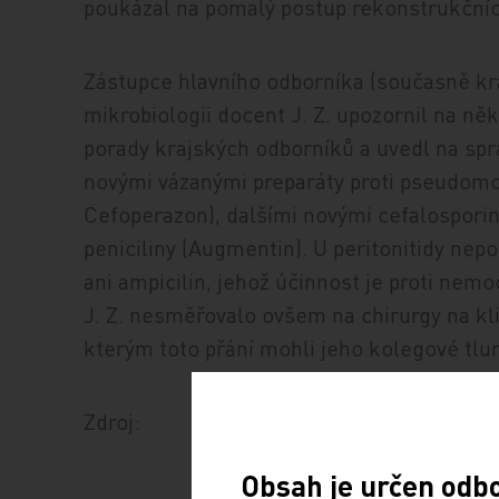
poukázal na pomalý postup rekonstrukčních
Zástupce hlavního odborníka (současně kr
mikrobiologii docent J. Z. upozornil na ně
porady krajských odborníků a uvedl na sp
novými vázanými preparáty proti pseudomon
Cefoperazon), dalšími novými cefalosporiny
peniciliny (Augmentin). U peritonitidy nepo
ani ampicilin, jehož účinnost je proti ne
J. Z. nesměřovalo ovšem na chirurgy na kl
kterým toto přání mohli jeho kolegové tlu
Zdroj:
Obsah je určen odb