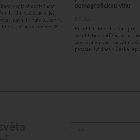
demografickou vlnu
kardiologická společnost
ejnila klinické studie, jež
5. 8. 2026
ovat hlavní témata letošního
 který pořádá ve dnech 28.–
Počet lidí, kteří budou v příšt
desetiletích potřebovat paliati
ošetřovatelskou i sociální péč
poroste. Už dnes v České rep
 světa
ví.