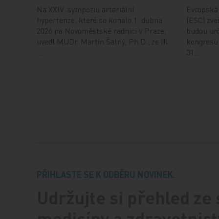
Na XXIV. sympoziu arteriální
Evropská 
hypertenze, které se konalo 1. dubna
(ESC) zveř
2026 na Novoměstské radnici v Praze,
budou urč
uvedl MUDr. Martin Šatný, Ph.D., ze III.
kongresu,
…
31…
PŘIHLASTE SE K ODBĚRU NOVINEK.
Udržujte si přehled ze
medicíny a zdravotnict