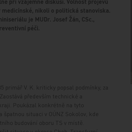
ně při vzájemné diskusi. Volnost projevů
 medicínské, nikoli o politická stanoviska.
niseriálu je MUDr. Josef Žán, CSc.,
eventivní péči.
5 primář V. K. kriticky popsal podmínky, za
. Zaostává především technické a
kraji. Poukázal konkrétně na tyto
a špatnou situaci v OÚNZ Sokolov, kde
átního budování oboru TS v místě.
it situace v okrese Cheb. Transfuzní