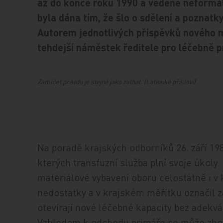
až do konce roku 1990 a vedené neformál
byla dána tím, že šlo o sdělení a poznatky
Autorem jednotlivých příspěvků nového mi
tehdejší náměstek ředitele pro léčebně pr
Zamlčet pravdu je stejné jako zalhat. (Latinské přísloví)
Na poradě krajských odborníků 26. září 198
kterých transfuzní služba plní svoje úkoly
materiálové vybavení oboru celostátně i v 
nedostatky a v krajském měřítku označil z
otevírají nové léčebné kapacity bez adekv
Vzhledem k odchodu primáře se může zhorš