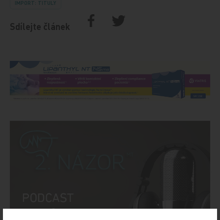
IMPORT: TITULY
Sdílejte článek