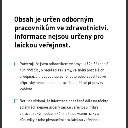
Obsah je určen odborným
pracovníkům ve zdravotnictví.
Informace nejsou určeny pro
laickou veřejnost.
Doporučené
Potvrzuji, že jsem odborníkem ve smyslu §2a Zákona č.
40/1995 Sb., o regulaci reklamy, ve znění pozdějších
předpisů, čili osobou oprávněnou předepisovat léčivé
Má mít každý hypertonik hypolipidemikum?
přípravky nebo osobou oprávněnou léčivé přípravky
vydávat.
10. 4. 2026
Na XXIV. sympoziu arteriální hypertenze, které se konalo
Beru na vědomí, že informace obsažené dále na těchto
1. dubna 2026 na Novoměstské radnici v Praze, uvedl
stránkách nejsou určeny laické veřejnosti, nýbrž
MUDr. Martin Šatný, Ph.D., ze III.…
zdravotnickým odborníkům, a to se všemi riziky a
důsledky z toho plynoucími pro laickou veřejnost.
Hot Line letošního kongresu ESC odhaleny