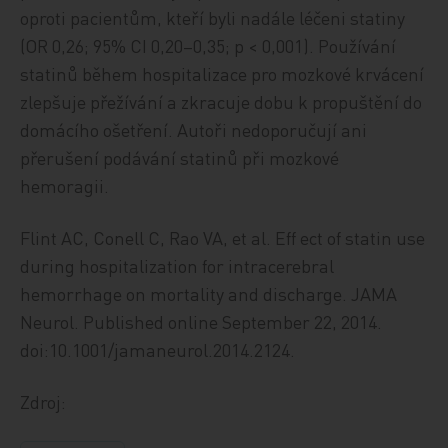
oproti pacientům, kteří byli nadále léčeni statiny
(OR 0,26; 95% CI 0,20–0,35; p < 0,001). Používání
statinů během hospitalizace pro mozkové krvácení
zlepšuje přežívání a zkracuje dobu k propuštění do
domácího ošetření. Autoři nedoporučují ani
přerušení podávání statinů při mozkové
hemoragii.
Flint AC, Conell C, Rao VA, et al. Eff ect of statin use
during hospitalization for intracerebral
hemorrhage on mortality and discharge. JAMA
Neurol. Published online September 22, 2014.
doi:10.1001/jamaneurol.2014.2124.
Zdroj: