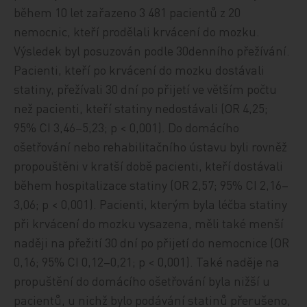
během 10 let zařazeno 3 481 pacientů z 20
nemocnic, kteří prodělali krvácení do mozku.
Výsledek byl posuzován podle 30denního přežívání.
Pacienti, kteří po krvácení do mozku dostávali
statiny, přežívali 30 dní po přijetí ve větším počtu
než pacienti, kteří statiny nedostávali (OR 4,25;
95% CI 3,46–5,23; p < 0,001). Do domácího
ošetřování nebo rehabilitačního ústavu byli rovněž
propouštěni v kratší době pacienti, kteří dostávali
během hospitalizace statiny (OR 2,57; 95% CI 2,16–
3,06; p < 0,001). Pacienti, kterým byla léčba statiny
při krvácení do mozku vysazena, měli také menší
naději na přežití 30 dní po přijetí do nemocnice (OR
0,16; 95% CI 0,12–0,21; p < 0,001). Také naděje na
propuštění do domácího ošetřování byla nižší u
pacientů, u nichž bylo podávání statinů přerušeno,