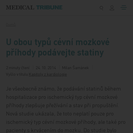
Přeskočit na obsah
Domů
U obou typů cévní mozkové
příhody podávejte statiny
2 minuty čtení
24. 10. 2014
Milan Šamánek
Vyšlo v titulu
Kapitoly z kardiologie
Je všeobecně známo, že podávání statinů během
hospitalizace pro ischemický typ cévní mozkové
příhody zlepšuje přežívání a stav při propuštění.
Nová studie ukázala, že toto neplatí pouze pro
ischemický typ cévní mozkové příhody, ale také pro
pacienty s krvácením do mozku. Do studie bylo