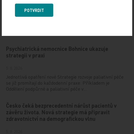
POTVRDIT
6. 8. 2026
Evropská kardiologická společnost (ESC) zveřejnila
klinické studie, jež budou určovat hlavní témata letošního
kongresu, který pořádá ve dnech 28.–31…
Psychiatrická nemocnice Bohnice ukazuje
strategii v praxi
5. 8. 2026
Jednotlivá opatření nové Strategie rozvoje paliativní péče
se již promítají do každodenní praxe. Příkladem je
Oddělení podpůrné a paliativní péče v…
Česko čeká bezprecedentní nárůst pacientů v
závěru života. Nová strategie má připravit
zdravotnictví na demografickou vlnu
5. 8. 2026