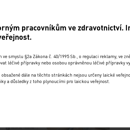
ritéria, aby stentgraft bylo možno zavést,
unkci. Používání tohoto přístupu není mezi
e totiž pracnější a také nákladnější.
orným pracovníkům ve zdravotnictví. 
veřejnost.
 ve smyslu §2a Zákona č. 40/1995 Sb., o regulaci reklamy, ve zněn
at léčivé přípravky nebo osobou oprávněnou léčivé přípravky vy
Sdílejte článek
 obsažené dále na těchto stránkách nejsou určeny laické veřejn
iky a důsledky z toho plynoucími pro laickou veřejnost.