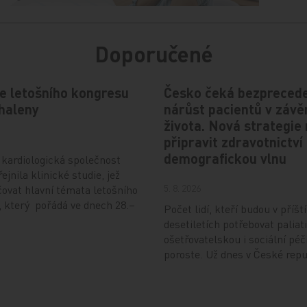
Doporučené
e letošního kongresu
Česko čeká bezprecede
haleny
nárůst pacientů v závě
života. Nová strategie
připravit zdravotnictví
demografickou vlnu
kardiologická společnost
ejnila klinické studie, jež
5. 8. 2026
ovat hlavní témata letošního
 který pořádá ve dnech 28.–
Počet lidí, kteří budou v příšt
desetiletích potřebovat paliati
ošetřovatelskou i sociální péč
poroste. Už dnes v České rep