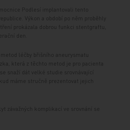
mocnice Podlesí implantovali tento
 republice. Výkon a období po něm proběhly
tření prokázala dobrou funkci stentgraftu,
erační den.
 metod léčby břišního aneurysmatu
zka, která z těchto metod je pro pacienta
se snaží dát velké studie srovnávající
okud máme stručně prezentovat jejich
kyt závažných komplikací ve srovnání se