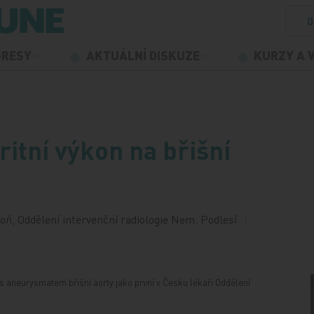
O
GRESY
AKTUÁLNÍ DISKUZE
KURZY A 
ritní výkon na břišní
ń, Oddělení intervenční radiologie Nem. Podlesí
i s aneurysmatem břišní aorty jako první v Česku lékaři Oddělení