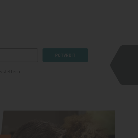
POTVRDIT
wsletteru