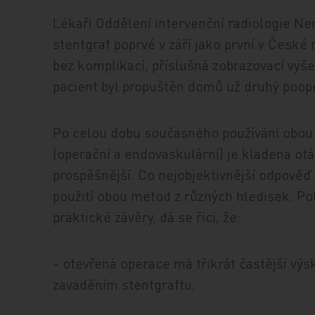
Lékaři Oddělení intervenční radiologie Ne
stentgraf poprvé v září jako první v České
bez komplikací, příslušná zobrazovací vyše
pacient byl propuštěn domů už druhý poop
Po celou dobu současného používání obou
(operační a endovaskulární) je kladena otá
prospěšnější. Co nejobjektivnější odpověď 
použití obou metod z různých hledisek. P
praktické závěry, dá se říci, že:
- otevřená operace má třikrát častější výs
zaváděním stentgraftu,