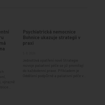
ntní
Psychiatrická nemocnice
ru
Bohnice ukazuje strategii v
 má
praxi
 na
5. 8. 2026
Jednotlivá opatření nové Strategie
rozvoje paliativní péče se již promítají
do každodenní praxe. Příkladem je
ích
Oddělení podpůrné a paliativní péče v…
vní,
i, výrazně
ublice…