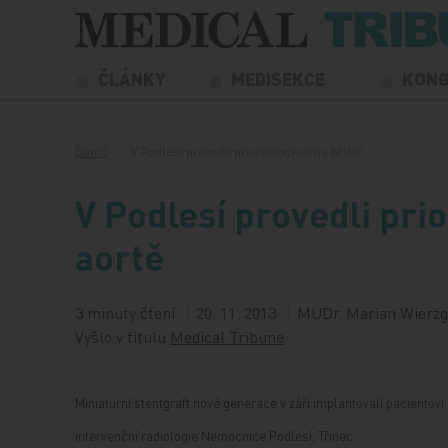
Přeskočit na obsah
ČLÁNKY
MEDISEKCE
KON
Domů
V Podlesí provedli prioritní výkon na břišní…
V Podlesí provedli prio
aortě
3 minuty čtení
20. 11. 2013
MUDr. Marian Wierzgo
Vyšlo v titulu
Medical Tribune
Miniaturní stentgraft nové generace v září implantovali pacientov
intervenční radiologie Nemocnice Podlesí, Třinec.