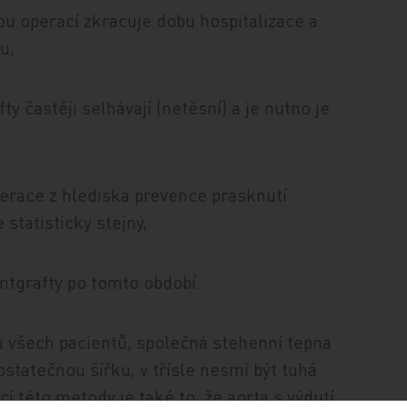
nou operací zkracuje dobu hospitalizace a
u,
y častěji selhávají (netěsní) a je nutno je
perace z hlediska prevence prasknutí
 statisticky stejný,
entgrafty po tomto období.
u všech pacientů, společná stehenní tepna
statečnou šířku, v třísle nesmí být tuhá
cí této metody je také to, že aorta s výdutí