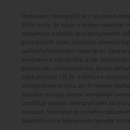
Implantace stentgraftů je v současné do
břišní aorty. Ve snaze o snížení invazivity
implantace provádějí plně perkutánním zp
přístupových tepen (společná stehenní te
zašívání přístupových tepen je mj. dána pr
používaných stentgraftů, a tak technologic
postupného snižování profilu těchto zaříze
svým profilem 12F (tj. 4 mm) je v součas
stentgraftem na trhu, asi tři měsíce dostu
nejenom snižuje četnost komplikací perku
umožňuje zavádět stentgraft přes tenčí a v
doposud. Stentgraft je unikátní i způsobem
použitelnost na taková aneurysmata, kter