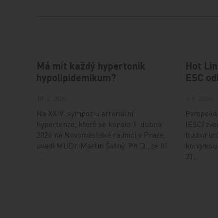
Má mít každý hypertonik
Hot Lin
hypolipidemikum?
ESC od
10. 4. 2026
6. 8. 2026
Na XXIV. sympoziu arteriální
Evropská 
hypertenze, které se konalo 1. dubna
(ESC) zveř
2026 na Novoměstské radnici v Praze,
budou urč
uvedl MUDr. Martin Šatný, Ph.D., ze III.
kongresu,
…
31…