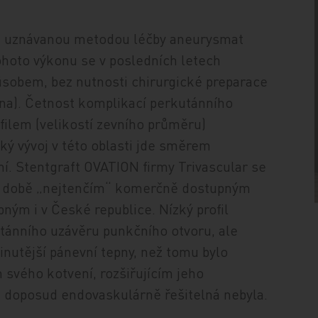
bě uznávanou metodou léčby aneurysmat
 tohoto výkonu se v posledních letech
ůsobem, bez nutnosti chirurgické preparace
pna). Četnost komplikací perkutánního
ofilem (velikostí zevního průměru)
ký vývoj v této oblasti jde směrem
ní. Stentgraft OVATION firmy Trivascular se
né době „nejtenčím“ komerčně dostupným
pným i v České republice. Nízký profil
tánního uzávěru punkčního otvoru, ale
inutější pánevní tepny, než tomu bylo
 svého kotvení, rozšiřujícím jeho
á doposud endovaskulárně řešitelná nebyla.