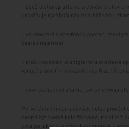
- použití stentgraftu ve srovnání s otevře
umožňuje rychlejší návrat k běžnému život
- ve srovnání s otevřenou operací stentgraft
častěji reparovat,
- efekt zavedení stentgraftu a otevřené o
výdutě a úmrtí v horizontu cca 8 až 10 let je
- není statisticky známo, jak se chovají st
Perkutánní implantaci však nelze provést 
nesmí být hodně kalcifikovaná, musí mít do
jizva po jakékoliv předchozí operaci. Limita