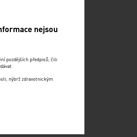
Informace nejsou
í pozdějších předpisů, čili
dávat.
osti, nýbrž zdravotnickým