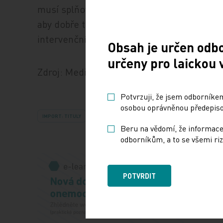
musí splňovat určitá tvarová a rozměrová k
aby dobře těsnil a dlouhodobě plnil svou f
intervenčními pracovišti příliš populární, j
Obsah je určen odb
určeny pro laickou 
Zdroj: Medical Tribune
Potvrzuji, že jsem odborníkem
osobou oprávněnou předepisov
IMPORT: TITULY
Beru na vědomí, že informace
odborníkům, a to se všemi riz
POTVRDIT