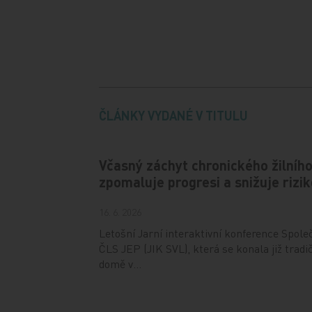
ČLÁNKY VYDANÉ V TITULU
Včasný záchyt chronického žilní
zpomaluje progresi a snižuje rizi
16. 6. 2026
Letošní Jarní interaktivní konference Spole
ČLS JEP (JIK SVL), která se konala již trad
domě v…