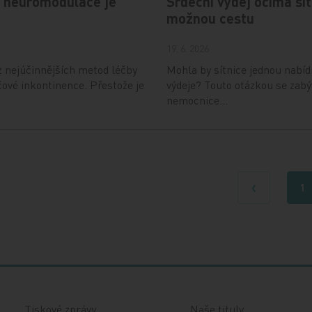
tí neuromodulace je
Srdeční výdej očima sít
možnou cestu
19. 6. 2026
z nejúčinnějších metod léčby
Mohla by sítnice jednou nabíd
ové inkontinence. Přestože je
výdeje? Touto otázkou se zabý
nemocnice…
1
Předchozí
Tiskové zprávy
Naše tituly