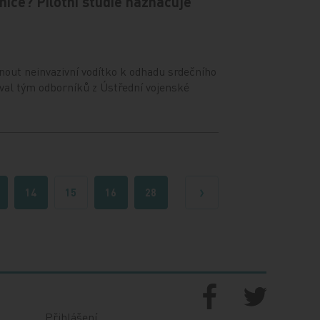
nice? Pilotní studie naznačuje
nout neinvazivní vodítko k odhadu srdečního
val tým odborníků z Ústřední vojenské
14
15
16
28
Další
Přihlášení