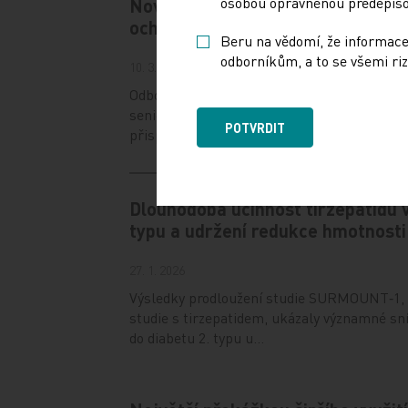
osobou oprávněnou předepisov
Nová 21valentní pneumokoková va
ochranu seniorů
Beru na vědomí, že informace
odborníkům, a to se všemi riz
10. 3. 2026
Odborníci dlouhodobě upozorňují na nutnost
seniorské populace. Ke zlepšení ochrany 
POTVRDIT
přispěje nová…
Dlouhodobá účinnost tirzepatidu v
typu a udržení redukce hmotnosti
27. 1. 2026
Výsledky prodloužení studie SURMOUNT‑1, 
studie s tirzepatidem, ukázaly významné sní
do diabetu 2. typu u…