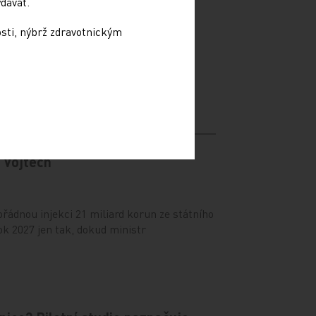
dávat.
spojují, aby řešily
 pro zdraví srdce
osti, nýbrž zdravotnickým
ní společnosti zveřejnily první společné
 naléhavým opatřením k řešení
 Vojtěch
ádnou injekci 21 miliard korun ze státního
ok 2027 jen tak, dokud ministr