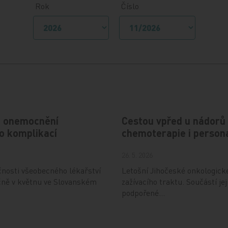
Rok
Číslo
ho onemocnění
Cestou vpřed u nádorů 
ko komplikací
chemoterapie i person
26. 5. 2026
čnosti všeobecného lékařství
Letošní Jihočeské onkologic
ičně v květnu ve Slovanském
zažívacího traktu. Součástí j
podpořené…