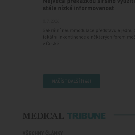
Největší překážkou širšího využi
stále nízká informovanost
8. 7. 2026
Sakrální neuromodulace představuje jednu 
fekální inkontinence a některých forem moč
v České…
NAČÍST DALŠÍ (146)
VŠECHNY ČLÁNKY