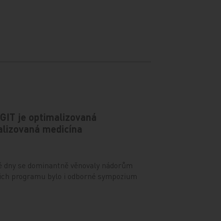
GIT je optimalizovaná
alizovaná medicína
ké dny se dominantně věnovaly nádorům
ejich programu bylo i odborné sympozium