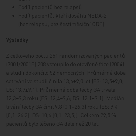
Podíl pacientů bez relapsů
Podíl pacientů, kteří dosáhli NEDA-2
(bez relapsu, bez šestiměsíční CDP)
Výsledky
Z celkového počtu 251 randomizovaných pacientů
(9001/9001E) 208 vstoupilo do otevřené fáze (9004)
a studii dokončilo 52 nemocných. Průměrná doba
setrvání ve studii činila 13,6±9,0 let (ES: 13,5±9,0;
DS: 13,7±9,1). Průměrná doba léčby GA trvala
12,3±9,3 roku (ES: 12,4±9,6; DS: 12,1±9,1). Medián
trvání léčby GA činil 9,8 (0,1–26,3) roku (ES: 9,4
[0,1–26,3]; DS: 10,6 [0,1–23,5]). Celkem 29,5 %
pacientů bylo léčeno GA déle než 20 let.