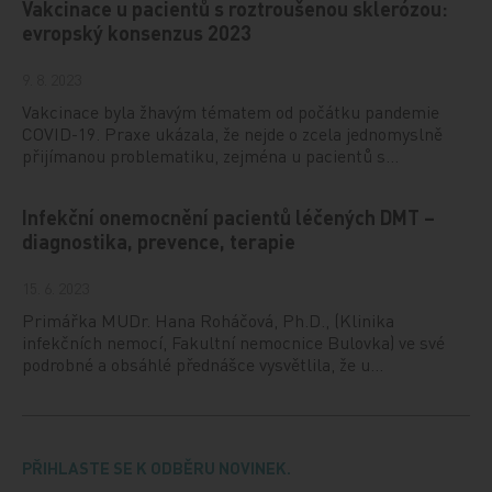
Vakcinace u pacientů s roztroušenou sklerózou:
evropský konsenzus 2023
9. 8. 2023
Vakcinace byla žhavým tématem od počátku pandemie
COVID-19. Praxe ukázala, že nejde o zcela jednomyslně
přijímanou problematiku, zejména u pacientů s…
Infekční onemocnění pacientů léčených DMT –
diagnostika, prevence, terapie
15. 6. 2023
Primářka MUDr. Hana Roháčová, Ph.D., (Klinika
infekčních nemocí, Fakultní nemocnice Bulovka) ve své
podrobné a obsáhlé přednášce vysvětlila, že u…
PŘIHLASTE SE K ODBĚRU NOVINEK.