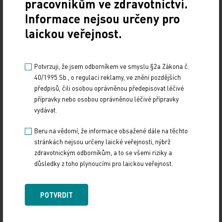
pracovníkům ve zdravotnictví.
(OR: 2,2; 95% CI 0,8–5,5;
p
=0,1).
Informace nejsou určeny pro
laickou veřejnost.
Potvrzuji, že jsem odborníkem ve smyslu §2a Zákona č.
Závěrem autoři konstatují, že po celou dobu studie zůstává GA účinnou
40/1995 Sb., o regulaci reklamy, ve znění pozdějších
léčbou pacientů s RR-RS, přičemž i tato studie prokazuje lepší efekt,
předpisů, čili osobou oprávněnou předepisovat léčivé
je-li s léčbou započato dříve.
přípravky nebo osobou oprávněnou léčivé přípravky
vydávat.
Literatura
Beru na vědomí, že informace obsažené dále na těchto
stránkách nejsou určeny laické veřejnosti, nýbrž
Boster AL
et al. Expert Rev Neurother
zdravotnickým odborníkům, a to se všemi riziky a
2015;15:575–586.
důsledky z toho plynoucími pro laickou veřejnost.
Johnson KP
et al. Neurology
1998;50:701–708.
Johnson KP
et al. Neurology
1995;45:1268–
POTVRDIT
1276.
Johnson KP
et al. MultScler
2003;9:585–591.