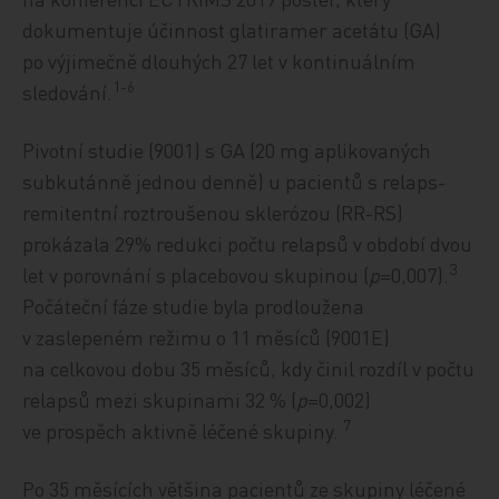
dokumentuje účinnost glatiramer acetátu (GA)
po výjimečně dlouhých 27 let v kontinuálním
1-6
sledování.
Pivotní studie (9001) s GA (20 mg aplikovaných
subkutánně jednou denně) u pacientů s relaps-
remitentní roztroušenou sklerózou (RR-RS)
prokázala 29% redukci počtu relapsů v období dvou
3
let v porovnání s placebovou skupinou (
p
=0,007).
Počáteční fáze studie byla prodloužena
v zaslepeném režimu o 11 měsíců (9001E)
na celkovou dobu 35 měsíců, kdy činil rozdíl v počtu
relapsů mezi skupinami 32 % (
p
=0,002)
7
ve prospěch aktivně léčené skupiny.
Po 35 měsících většina pacientů ze skupiny léčené