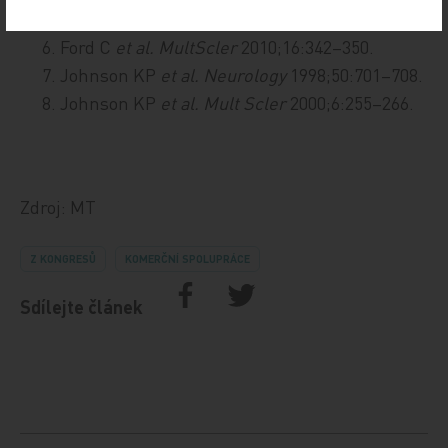
Ford C
et al. MultScler
2006;12:309–320.
Ford C
et al. MultScler
2010;16:342–350.
Johnson KP
et al. Neurology
1998;50:701–708.
Johnson KP
et al. Mult Scler
2000;6:255–266.
Zdroj: MT
Z KONGRESŮ
KOMERČNÍ SPOLUPRÁCE
Sdílejte článek