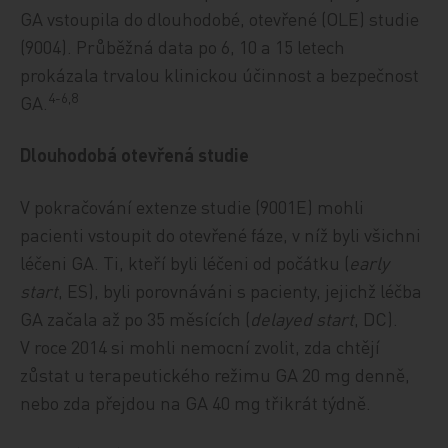
GA vstoupila do dlouhodobé, otevřené (OLE) studie
(9004). Průběžná data po 6, 10 a 15 letech
prokázala trvalou klinickou účinnost a bezpečnost
4-6,8
GA.
Dlouhodobá otevřená studie
V pokračování extenze studie (9001E) mohli
pacienti vstoupit do otevřené fáze, v níž byli všichni
léčeni GA. Ti, kteří byli léčeni od počátku (
early
start
, ES), byli porovnáváni s pacienty, jejichž léčba
GA začala až po 35 měsících (
delayed start
, DC).
V roce 2014 si mohli nemocní zvolit, zda chtějí
zůstat u terapeutického režimu GA 20 mg denně,
nebo zda přejdou na GA 40 mg třikrát týdně.