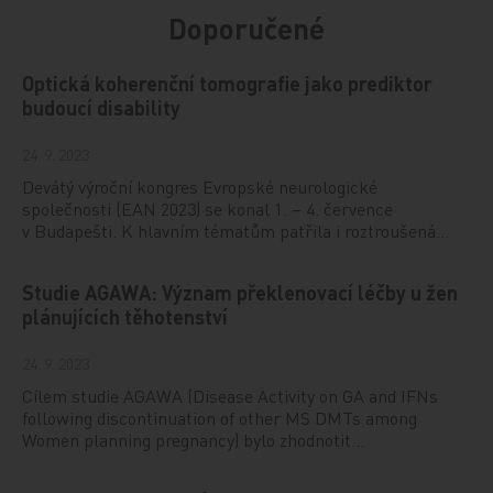
Doporučené
Optická koherenční tomografie jako prediktor
budoucí disability
24. 9. 2023
Devátý výroční kongres Evropské neurologické
společnosti (EAN 2023) se konal 1. – 4. července
v Budapešti. K hlavním tématům patřila i roztroušená…
Studie AGAWA: Význam překlenovací léčby u žen
plánujících těhotenství
24. 9. 2023
Cílem studie AGAWA (Disease Activity on GA and IFNs
following discontinuation of other MS DMTs among
Women planning pregnancy) bylo zhodnotit…