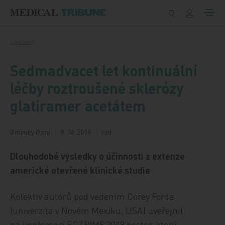
Přeskočit na obsah
Speciály
Sedmadvacet let kontinuální
léčby roztroušené sklerózy
glatiramer acetátem
3 minuty čtení
9. 10. 2019
red
Dlouhodobé výsledky o účinnosti z extenze
americké otevřené klinické studie
Kolektiv autorů pod vedením Corey Forda
(univerzita v Novém Mexiku, USA) uveřejnil
na konferenci ECTRIMS 2019 poster, který