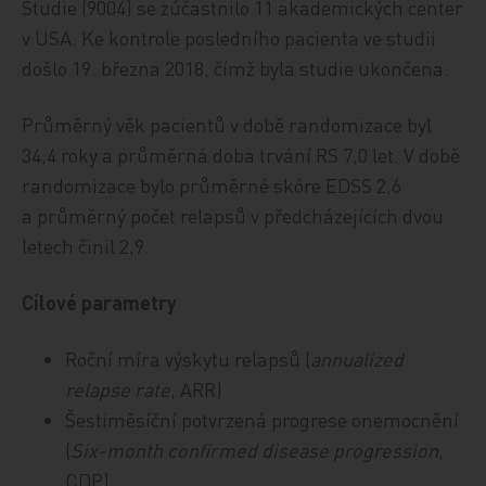
Studie (9004) se zúčastnilo 11 akademických center
v USA. Ke kontrole posledního pacienta ve studii
došlo 19. března 2018, čímž byla studie ukončena.
Průměrný věk pacientů v době randomizace byl
34,4 roky a průměrná doba trvání RS 7,0 let. V době
randomizace bylo průměrné skóre EDSS 2,6
a průměrný počet relapsů v předcházejících dvou
letech činil 2,9.
Cílové parametry
Roční míra výskytu relapsů (
annualized
relapse rate
, ARR)
Šestiměsíční potvrzená progrese onemocnění
(
Six-month confirmed disease progression
,
CDP)