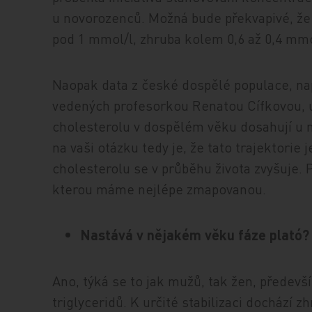
u novorozenců. Možná bude překvapivé, ž
pod 1 mmol/l, zhruba kolem 0,6 až 0,4 mmo
Naopak data z české dospělé populace, n
vedených profesorkou Renatou Cífkovou, 
cholesterolu v dospělém věku dosahují u m
na vaši otázku tedy je, že tato trajektori
cholesterolu se v průběhu života zvyšuje. 
kterou máme nejlépe zmapovanou.
Nastává v nějakém věku fáze plató?
Ano, týká se to jak mužů, tak žen, předev
triglyceridů. K určité stabilizaci dochází 