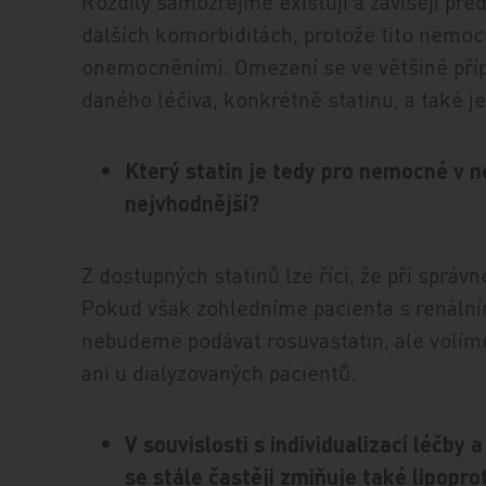
Rozdíly samozřejmě existují a závisejí př
dalších komorbiditách, protože tito nemocn
onemocněními. Omezení se ve většině příp
daného léčiva, konkrétně statinu, a také j
Který statin je tedy pro nemocné v n
nejvhodnější?
Z dostupných statinů lze říci, že při sprá
Pokud však zohledníme pacienta s renální
nebudeme podávat rosuvastatin, ale volím
ani u dialyzovaných pacientů.
V souvislosti s individualizací léčby
se stále častěji zmiňuje také lipopro