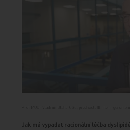
Prof. MUDr. Vladimír Bláha, CSc., přednosta III. interní geront
Jak má vypadat racionální léčba dyslipid