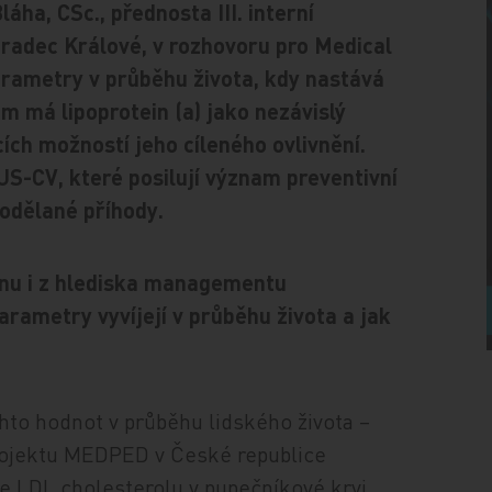
áha, CSc., přednosta III. interní
radec Králové, v rozhovoru pro Medical
parametry v průběhu života, kdy nastává
m má lipoprotein (a) jako nezávislý
cích možností jeho cíleného ovlivnění.
S-CV, které posilují význam preventivní
rodělané příhody.
pinu i z hlediska managementu
parametry vyvíjejí v průběhu života a jak
chto hodnot v průběhu lidského života –
projektu MEDPED v České republice
ce LDL cholesterolu v pupečníkové krvi