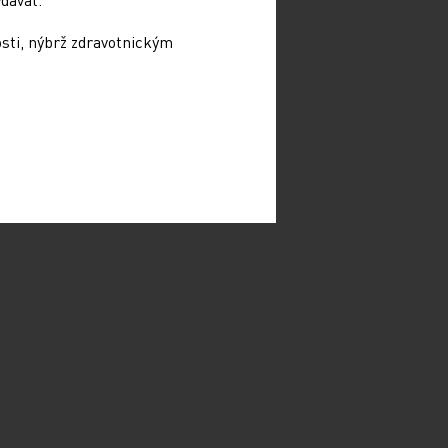
osti, nýbrž zdravotnickým