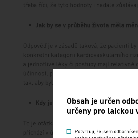
třeba říci, že tyto hodnoty i nadále zůstáva
Jak by se v průběhu života měla měni
Odpověď je v zásadě taková, že pacienti by
konkrétní kategorii kardiovaskulárního riz
a jednotlivé léky či postupy mají relativn
účinnost, pak z toho logicky plyne, že dá
tak, aby bylo cílových hodnot dosaženo.
Obsah je určen odb
Kdy je namístě deeskalace?
určeny pro laickou 
To je otázka, na kterou se nedá jednodu
Potvrzuji, že jsem odborníkem
přichází v úvahu u seniorů, kteří jsou z ně
osobou oprávněnou předepisov