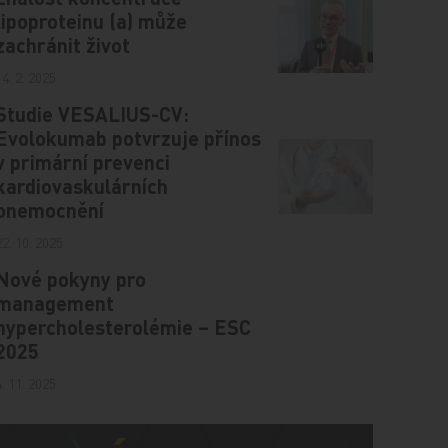
lipoproteinu (a) může
zachránit život
14. 2. 2025
Studie VESALIUS-CV:
Evolokumab potvrzuje přínos
v primární prevenci
kardiovaskulárních
onemocnění
22. 10. 2025
Nové pokyny pro
management
hypercholesterolémie – ESC
2025
4. 11. 2025