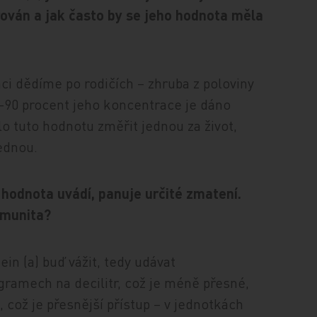
rován a jak často by se jeho hodnota měla
aci dědíme po rodičích – zhruba z poloviny
0–90 procent jeho koncentrace je dáno
ilo tuto hodnotu změřit jednou za život,
ednou.
 hodnota uvádí, panuje určité zmatení.
omunita?
n (a) buď vážit, tedy udávat
gramech na decilitr, což je méně přesné,
což je přesnější přístup – v jednotkách