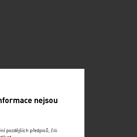
Informace nejsou
í pozdějších předpisů, čili
dávat.