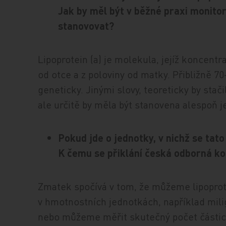
Jak by měl být v běžné praxi monito
stanovovat?
Lipoprotein (a) je molekula, jejíž koncentr
od otce a z poloviny od matky. Přibližně 7
geneticky. Jinými slovy, teoreticky by stač
ale určitě by měla být stanovena alespoň j
Pokud jde o jednotky, v nichž se tato
K čemu se přiklání česká odborná k
Zmatek spočívá v tom, že můžeme lipoprotei
v hmotnostních jednotkách, například mili
nebo můžeme měřit skutečný počet částic, 