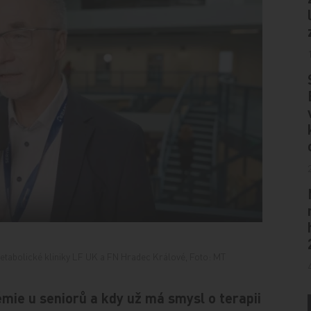
ometabolické kliniky LF UK a FN Hradec Králové, Foto: MT
émie u seniorů a kdy už má smysl o terapii