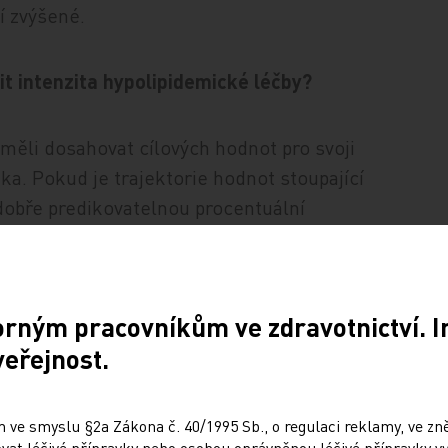
jí zvýšené.
t intenzita hypolipidemické léčby?
 měli dosahovat cílových hodnot pro svoji
ika. Pokud je trajektorie hodnot stoupající
ě dobře predikovatelnou procentuální
vka bude v čase pravděpodobně navyšována
orným pracovníkům ve zdravotnictví. 
veřejnost.
še odpovědět. Deeskalace nepochybně
 ve smyslu §2a Zákona č. 40/1995 Sb., o regulaci reklamy, ve zněn
jakého důvodu limitováni co do délky přežití
at léčivé přípravky nebo osobou oprávněnou léčivé přípravky vy