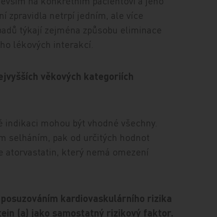
edevším na konkrétním pacientovi a jeho
í zpravidla netrpí jedním, ale více
adů týkají zejména způsobu eliminace
eho lékových interakcí.
ejvyšších věkových kategoriích
vné indikaci mohou být vhodné všechny.
m selháním, pak od určitých hodnot
e atorvastatin, který nemá omezení
 a posuzováním kardiovaskulárního rizika
tein (a) jako samostatný rizikový faktor.