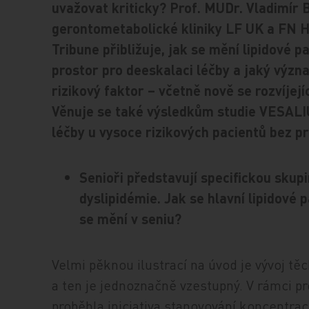
uvažovat kriticky? Prof. MUDr. Vladimír Bl
gerontometabolické kliniky LF UK a FN H
Tribune přibližuje, jak se mění lipidové 
prostor pro deeskalaci léčby a jaký význa
rizikový faktor – včetně nově se rozvíjejí
Věnuje se také výsledkům studie VESALIU
léčby u vysoce rizikových pacientů bez p
Senioři představují specifickou sku
dyslipidémie. Jak se hlavní lipidové 
se mění v seniu?
Velmi pěknou ilustrací na úvod je vývoj tě
a ten je jednoznačně vzestupný. V rámci 
proběhla iniciativa stanovování koncentra