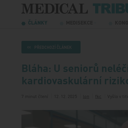
Přeskočit na obsah
ČLÁNKY
MEDISEKCE
KON
PŘEDCHOZÍ ČLÁNEK
Bláha: U seniorů neléč
kardiovaskulární rizik
7 minut čtení
12. 12. 2025
lon
fkc
Vyšlo v ti