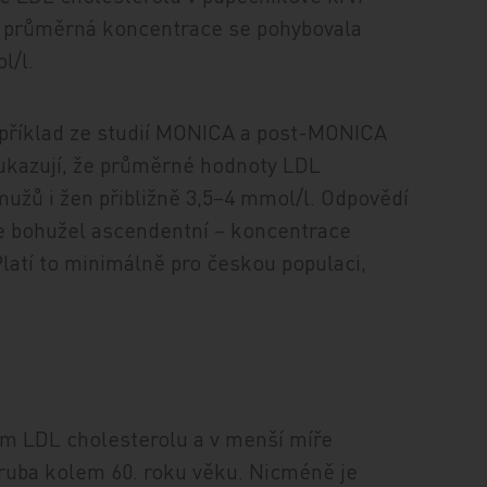
e průměrná koncentrace se pohybovala
l/l.
apříklad ze studií MONICA a post-MONICA
ukazují, že průměrné hodnoty LDL
užů i žen přibližně 3,5–4 mmol/l. Odpovědí
e je bohužel ascendentní – koncentrace
Platí to minimálně pro českou populaci,
ším LDL cholesterolu a v menší míře
zhruba kolem 60. roku věku. Nicméně je