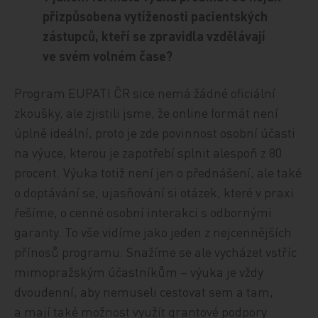
přizpůsobena vytíženosti pacientských
zástupců, kteří se zpravidla vzdělávají
ve svém volném čase?
Program EUPATI ČR sice nemá žádné oficiální
zkoušky, ale zjistili jsme, že online formát není
úplně ideální, proto je zde povinnost osobní účasti
na výuce, kterou je zapotřebí splnit alespoň z 80
procent. Výuka totiž není jen o přednášení, ale také
o doptávání se, ujasňování si otázek, které v praxi
řešíme, o cenné osobní interakci s odbornými
garanty. To vše vidíme jako jeden z nejcennějších
přínosů programu. Snažíme se ale vycházet vstříc
mimopražským účastníkům – výuka je vždy
dvoudenní, aby nemuseli cestovat sem a tam,
a mají také možnost využít grantové podpory