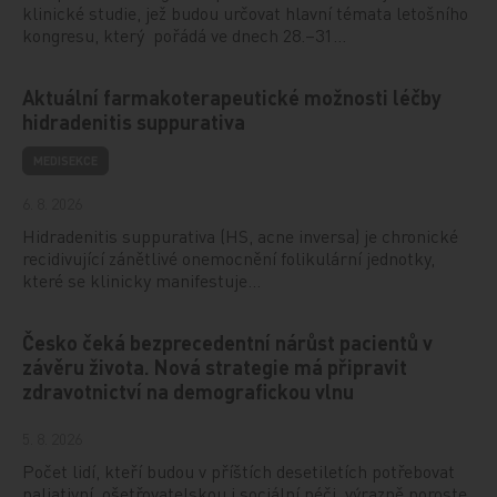
klinické studie, jež budou určovat hlavní témata letošního
kongresu, který pořádá ve dnech 28.–31…
Aktuální farmakoterapeutické možnosti léčby
hidradenitis suppurativa
MEDISEKCE
6. 8. 2026
Hidradenitis suppurativa (HS, acne inversa) je chronické
recidivující zánětlivé onemocnění folikulární jednotky,
které se klinicky manifestuje…
Česko čeká bezprecedentní nárůst pacientů v
závěru života. Nová strategie má připravit
zdravotnictví na demografickou vlnu
5. 8. 2026
Počet lidí, kteří budou v příštích desetiletích potřebovat
paliativní, ošetřovatelskou i sociální péči, výrazně poroste.