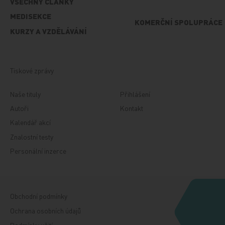
VŠECHNY ČLÁNKY
MEDISEKCE
KOMERČNÍ SPOLUPRÁCE
KURZY A VZDĚLÁVÁNÍ
Tiskové zprávy
Naše tituly
Přihlášení
Autoři
Kontakt
Kalendář akcí
Znalostní testy
Personální inzerce
Obchodní podmínky
Ochrana osobních údajů
Podmínky užití