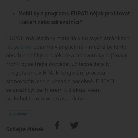
Mohli by z programu EUPATI nějak profitovat
i lékaři nebo zdravotníci?
EUPATI má všechny materiály na svých stránkách
(
eupati.eu
) zdarma v angličtině – možná by tento
obsah mohl být pro lékaře a zdravotníky zajímavý.
Mohli by se třeba dozvědět užitečné detaily
k regulacím, k HTA, k fungování procesu
stanovování cen a úhrad a podobně. EUPATI
se snaží být partnerem k diskusi všem
stakeholderům ve zdravotnictví.
ROZHOVORY
Sdílejte článek