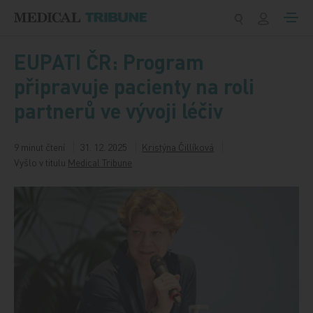
Přeskočit na obsah
EUPATI ČR: Program
připravuje pacienty na roli
partnerů ve vývoji léčiv
9 minut čtení
31. 12. 2025
Kristýna Čillíková
Vyšlo v titulu
Medical Tribune