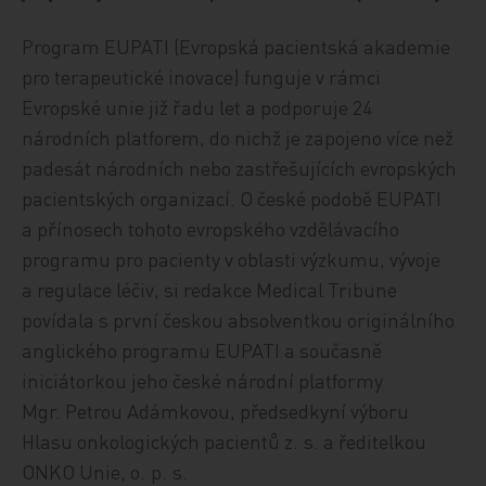
Program EUPATI (Evropská pacientská akademie
pro terapeutické inovace) funguje v rámci
Evropské unie již řadu let a podporuje 24
národních platforem, do nichž je zapojeno více než
padesát národních nebo zastřešujících evropských
pacientských organizací. O české podobě EUPATI
a přínosech tohoto evropského vzdělávacího
programu pro pacienty v oblasti výzkumu, vývoje
a regulace léčiv, si redakce Medical Tribune
povídala s první českou absolventkou originálního
anglického programu EUPATI a současně
iniciátorkou jeho české národní platformy
Mgr. Petrou Adámkovou, předsedkyní výboru
Hlasu onkologických pacientů z. s. a ředitelkou
ONKO Unie, o. p. s.