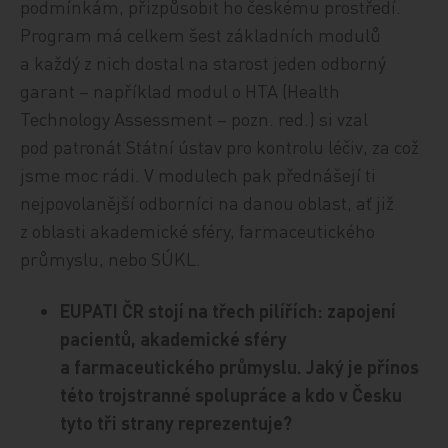
podmínkám, přizpůsobit ho českému prostředí.
Program má celkem šest základních modulů
a každý z nich dostal na starost jeden odborný
garant – například modul o HTA (Health
Technology Assessment – pozn. red.) si vzal
pod patronát Státní ústav pro kontrolu léčiv, za což
jsme moc rádi. V modulech pak přednášejí ti
nejpovolanější odborníci na danou oblast, ať již
z oblasti akademické sféry, farmaceutického
průmyslu, nebo SÚKL.
EUPATI ČR stojí na třech pilířích: zapojení
pacientů, akademické sféry
a farmaceutického průmyslu. Jaký je přínos
této trojstranné spolupráce a kdo v Česku
tyto tři strany reprezentuje?