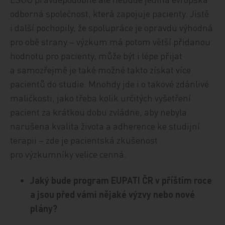
odborná společnost, která zapojuje pacienty. Jistě
i další pochopily, že spolupráce je opravdu výhodná
pro obě strany – výzkum má potom větší přidanou
hodnotu pro pacienty, může být i lépe přijat
a samozřejmě je také možné takto získat více
pacientů do studie. Mnohdy jde i o takové zdánlivé
maličkosti, jako třeba kolik určitých vyšetření
pacient za krátkou dobu zvládne, aby nebyla
narušena kvalita života a adherence ke studijní
terapii – zde je pacientská zkušenost
pro výzkumníky velice cenná.
Jaký bude program EUPATI ČR v příštím roce
a jsou před vámi nějaké výzvy nebo nové
plány?