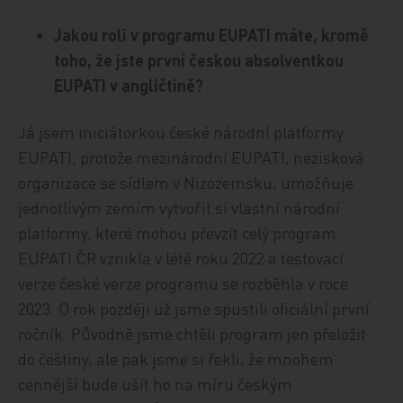
Jakou roli v programu EUPATI máte, kromě
toho, že jste první českou absolventkou
EUPATI v angličtině?
Já jsem iniciátorkou české národní platformy
EUPATI, protože mezinárodní EUPATI, nezisková
organizace se sídlem v Nizozemsku, umožňuje
jednotlivým zemím vytvořit si vlastní národní
platformy, které mohou převzít celý program.
EUPATI ČR vznikla v létě roku 2022 a testovací
verze české verze programu se rozběhla v roce
2023. O rok později už jsme spustili oficiální první
ročník. Původně jsme chtěli program jen přeložit
do češtiny, ale pak jsme si řekli, že mnohem
cennější bude ušít ho na míru českým