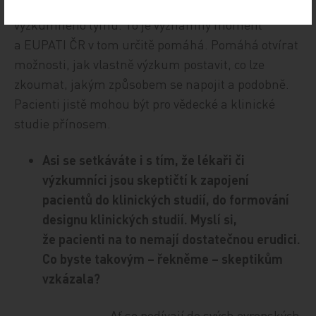
hlavní řešitel, ale jako spoluřešitel, člen nějakého
výzkumného týmu. To je významný moment
a EUPATI ČR v tom určitě pomáhá. Pomáhá otvírat
možnosti, jak vlastně výzkum postavit, co lze
zkoumat, jakým způsobem se napojit a podobně.
Pacienti jistě mohou být pro vědecké a klinické
studie přínosem.
Asi se setkáváte i s tím, že lékaři či
výzkumníci jsou skeptičtí k zapojení
pacientů do klinických studií, do formování
designu klinických studií. Myslí si,
že pacienti na to nemají dostatečnou erudici.
Co byste takovým – řekněme – skeptikům
vzkázala?
Ať se podívají do svých evropských