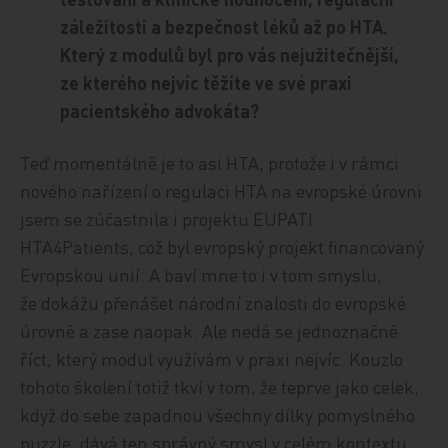
záležitosti a bezpečnost léků až po HTA.
Který z modulů byl pro vás nejužitečnější,
ze kterého nejvíc těžíte ve své praxi
pacientského advokáta?
Teď momentálně je to asi HTA, protože i v rámci
nového nařízení o regulaci HTA na evropské úrovni
jsem se zúčastnila i projektu EUPATI
HTA4Patients, což byl evropský projekt financovaný
Evropskou unií. A baví mne to i v tom smyslu,
že dokážu přenášet národní znalosti do evropské
úrovně a zase naopak. Ale nedá se jednoznačně
říct, který modul využívám v praxi nejvíc. Kouzlo
tohoto školení totiž tkví v tom, že teprve jako celek,
když do sebe zapadnou všechny dílky pomyslného
puzzle, dává ten správný smysl v celém kontextu.