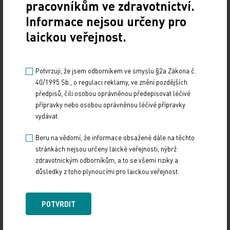
pracovníkům ve zdravotnictví.
nevědí, co to je vědecký výzkum, medicína
Informace nejsou určeny pro
založená na důkazech, randomizované
studie a podobně?
laickou veřejnost.
Ne, nevědí, to je jasná odpověď. Doufám, že jak
Potvrzuji, že jsem odborníkem ve smyslu §2a Zákona č.
bude čím dál více absolventů EUPATI z řad členů
40/1995 Sb., o regulaci reklamy, ve znění pozdějších
pacientských organizací, vznikne efekt sněhové
předpisů, čili osobou oprávněnou předepisovat léčivé
koule a informace o lécích a jejich vývoji,
přípravky nebo osobou oprávněnou léčivé přípravky
vydávat.
o klinických hodnoceních a jejich významu
se budou šířit čím dál víc. Směrem k veřejnosti je
Beru na vědomí, že informace obsažené dále na těchto
to trošku komplikovanější a složitější, ale snažíme
stránkách nejsou určeny laické veřejnosti, nýbrž
se také. Teď jsem třeba opravdu nadšena z toho,
zdravotnickým odborníkům, a to se všemi riziky a
důsledky z toho plynoucími pro laickou veřejnost.
že od příštího roku mohou být pacientské
organizace vůbec poprvé příjemcem finanční
podpory od AZV ČR (Agentury pro zdravotnický
POTVRDIT
výzkum České republiky – pozn. red.). Ne jako