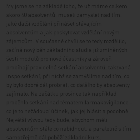
My jsme se na základě toho, že už máme celkem
skoro 40 absolventů, museli zamyslet nad tím,
jaké další vzdělání přinášet stávajícím
absolventům a jak poskytovat vzdělání novým
zájemcům. V současné chvíli se to tedy rozdělilo,
začíná nový běh základního studia již zmíněných
šesti modulů pro nové účastníky a zároveň
probíhají pravidelná setkání absolventů, takzvaná
Inspo setkání, při nichž se zamýšlíme nad tím, co
by bylo dobré dál probrat, co dalšího by absolventy
zajímalo. Na začátku prosince tak například
proběhlo setkání nad tématem farmakovigilance –
co je to nežádoucí účinek, jak jej hlásit a podobně.
Největší výzvou tedy bude, abychom měli
absolventům stále co nabídnout, a paralelně s tím
samozřejmě dál poběží základní kurs.