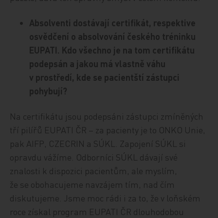
Absolventi dostávají certifikát, respektive
osvědčení o absolvování českého tréninku
EUPATI. Kdo všechno je na tom certifikátu
podepsán a jakou má vlastně váhu
v prostředí, kde se pacientští zástupci
pohybují?
Na certifikátu jsou podepsáni zástupci zmíněných
tří pilířů EUPATI ČR – za pacienty je to ONKO Unie,
pak AIFP, CZECRIN a SÚKL. Zapojení SÚKL si
opravdu vážíme. Odborníci SÚKL dávají své
znalosti k dispozici pacientům, ale myslím,
že se obohacujeme navzájem tím, nad čím
diskutujeme. Jsme moc rádi i za to, že v loňském
roce získal program EUPATI ČR dlouhodobou