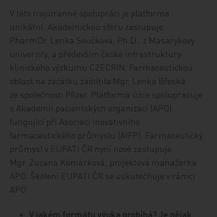
V této trojstranné spolupráci je platforma
unikátní. Akademickou sféru zastupuje
PharmDr. Lenka Součková, Ph.D., z Masarykovy
univerzity, a především české infrastruktury
klinického výzkumu CZECRIN. Farmaceutickou
oblast na začátku zaštítila Mgr. Lenka Břeská
ze společnosti Pfizer. Platforma úzce spolupracuje
s Akademií pacientských organizací (APO)
fungující při Asociaci inovativního
farmaceutického průmyslu (AIFP). Farmaceutický
průmysl v EUPATI ČR nyní nově zastupuje
Mgr. Zuzana Komárková, projektová manažerka
APO. Školení EUPATI ČR se uskutečňuje v rámci
APO.
V jakém formátu výuka probíhá? Je nějak