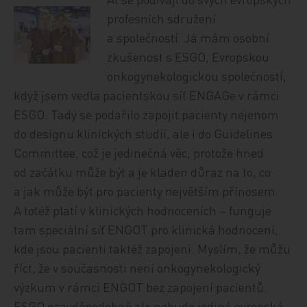
profesních sdružení
a společností. Já mám osobní
zkušenost s ESGO, Evropskou
onkogynekologickou společností,
když jsem vedla pacientskou síť ENGAGe v rámci
ESGO. Tady se podařilo zapojit pacienty nejenom
do designu klinických studií, ale i do Guidelines
Committee, což je jedinečná věc, protože hned
od začátku může být a je kladen důraz na to, co
a jak může být pro pacienty největším přínosem.
A totéž platí v klinických hodnoceních – funguje
tam speciální síť ENGOT pro klinická hodnocení,
kde jsou pacienti taktéž zapojeni. Myslím, že můžu
říct, že v současnosti není onkogynekologický
výzkum v rámci ENGOT bez zapojení pacientů.
ESGO pravděpodobně ale nebude jediná evropská