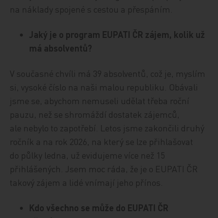
na náklady spojené s cestou a přespáním.
Jaký je o program EUPATI ČR zájem, kolik už
má absolventů?
V současné chvíli má 39 absolventů, což je, myslím
si, vysoké číslo na naši malou republiku. Obávali
jsme se, abychom nemuseli udělat třeba roční
pauzu, než se shromáždí dostatek zájemců,
ale nebylo to zapotřebí. Letos jsme zakončili druhý
ročník a na rok 2026, na který se lze přihlašovat
do půlky ledna, už evidujeme více než 15
přihlášených. Jsem moc ráda, že je o EUPATI ČR
takový zájem a lidé vnímají jeho přínos.
Kdo všechno se může do EUPATI ČR