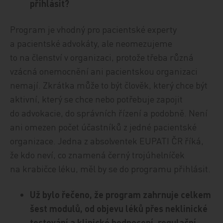
přihlásit?
Program je vhodný pro pacientské experty
a pacientské advokáty, ale neomezujeme
to na členství v organizaci, protože třeba různá
vzácná onemocnění ani pacientskou organizaci
nemají. Zkrátka může to být člověk, který chce být
aktivní, který se chce nebo potřebuje zapojit
do advokacie, do správních řízení a podobně. Není
ani omezen počet účastníků z jedné pacientské
organizace. Jedna z absolventek EUPATI ČR říká,
že kdo neví, co znamená černý trojúhelníček
na krabičce léku, měl by se do programu přihlásit.
Už bylo řečeno, že program zahrnuje celkem
šest modulů, od objevu léků přes neklinické
testování a klinické hodnocení, regulační