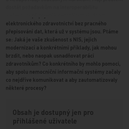
dostát požadavkům na interoperabilitu
a efektivní připojení k centrálním službám
elektronického zdravotnictví bez pracného
přepisování dat, která už v systému jsou. Ptáme
se: Jaká je vaše zkušenost s NIS, jejich
modernizací a konkrétními příklady, jak mohou
brzdit, nebo naopak usnadňovat práci
zdravotníkům? Co konkrétního by mohlo pomoci,
aby spolu nemocniční informační systémy začaly
co nejdříve komunikovat a aby zautomatizovaly
některé procesy?
Obsah je dostupný jen pro
přihlášené uživatele