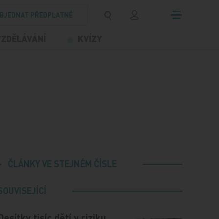
BJEDNAT PŘEDPLATNÉ
VZDĚLÁVÁNÍ
KVÍZY
ČLÁNKY VE STEJNÉM ČÍSLE
SOUVISEJÍCÍ
Desítky tisíc dětí v riziku