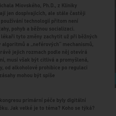
Michala Miovského, Ph.D., z Kliniky
í jen dospívajících, ale stále častěji
 používání technologií přitom není
tahy, pohyb a běžnou socializaci.
 lékaři tyto změny zachytit už při běžných
iv algoritmů a „neférových“ mechanismů,
Právě jejich rozmach podle něj otevírá
í, musí však být citlivá a promyšlená,
, od alkoholové prohibice po regulaci
 zásahy mohou být spíše
ongresu primární péče byly digitální
ěku. Jak velké je to téma? Koho se týká?