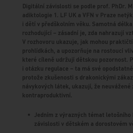
Digitální závislosti se podle prof. PhDr. 
adiktologie 1. LF UK a VFN v Praze netýkaj
i dětí v předškolním věku. Samotná délka
rozhodující – zásadní je, zda nahrazují vz
V rozhovoru ukazuje, jak mohou praktičtí
prohlídkách, a upozorňuje na rostoucí vl
které cíleně udržují dětskou pozornost. 
i otázku regulace – ta má své opodstatněn
protože zkušenosti s drakonickými zákazy
návykových látek, ukazují, že neuvážené
kontraproduktivní.
Jedním z výrazných témat letošního k
závislosti v dětském a dorostovém v