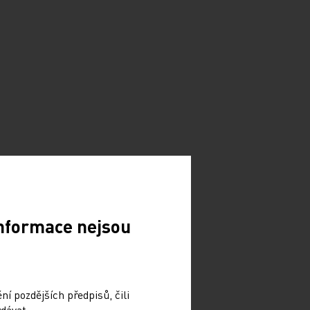
Informace nejsou
í pozdějších předpisů, čili
dávat.