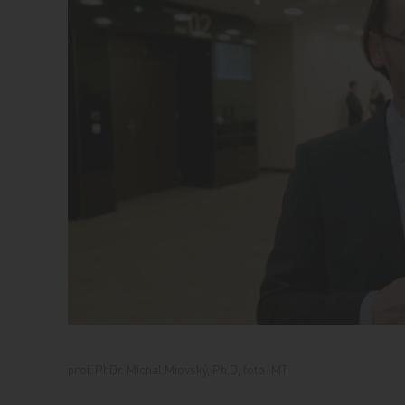
prof. PhDr. Michal Miovský, Ph.D, foto: MT