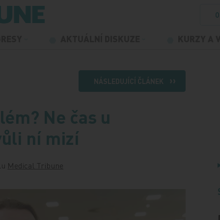
O
GRESY
AKTUÁLNÍ DISKUZE
KURZY A 
NÁSLEDUJÍCÍ ČLÁNEK
blém? Ne čas u
ůli ní mizí
ulu
Medical Tribune