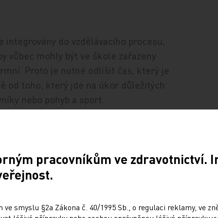
ce integrovány do vzdělávacího procesu,
 aby vůbec mohly být ve škole zařazeny
rmní. Proto je nutné odlišit čas, který je
ě od toho, který jde na úkor důležitých
evníky nebo pohyb a sport.
tématu. S nadužíváním technologií narůstají
íže – jsou to propojené nádoby. Pojem
orným pracovníkům ve zdravotnictví. 
ní a je potřeba za ním vidět mnohem širší
veřejnost.
, ale i výchovného procesu a rodičovství.
či. Ti za svými dětmi často zaostávají
 ve smyslu §2a Zákona č. 40/1995 Sb., o regulaci reklamy, ve zněn
at léčivé přípravky nebo osobou oprávněnou léčivé přípravky vy