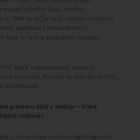
e trávení volného času, kontakt
kce. Dítě se může začít vyhýbat osobnímu
cience, například v komunikačních
r face to face a adekvátně reagovat
měrně dobře rozpoznatelné, často už
ídek a návštěv. Nemělo by tedy být složité,
 identifikoval.
ine prostoru dělá a sleduje – které
řádně rizikové?
íly. U dívek hraje mnohem větší roli svět