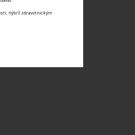
osti, nýbrž zdravotnickým