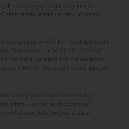
é, jak na ně reagují kamarádky, kdo je
ů zase častěji převažuje herní prostředí,
 a možná spíše vykřičníky – viset nad hrami
tupy. Tedy takové, které cíleně upoutávají
ji. Pro starší generaci si to lze představit
rahové reklamy – něco, co si běžný uživatel
.
ětem a dospívajícím neustále servírují
diným cílem – udržet jejich pozornost
yto mechanismy bude potřeba si dávat