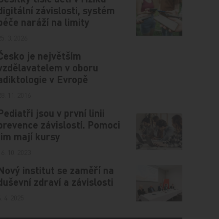
digitální závislosti, systém
péče naráží na limity
25. 3. 2026
Česko je největším
vzdělavatelem v oboru
adiktologie v Evropě
28. 11. 2016
Pediatři jsou v první linii
prevence závislostí. Pomoci
jim mají kursy
16. 10. 2023
Nový institut se zaměří na
duševní zdraví a závislosti
4. 4. 2025