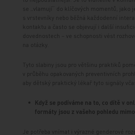
se „vlamují“ do klíčových momentů, jako j
s vrstevníky nebo běžná každodenní intera
kontaktu a často se objevují i další insufi
dovednostech – ve schopnosti vést rozhovo
na otázky.
Tyto slabiny jsou pro většinu praktiků po
v průběhu opakovaných preventivních prohl
aby dětský praktický lékař tyto signály včas
Když se podíváme na to, co dítě v onl
formáty jsou z vašeho pohledu mimo
Je potřeba vnímat i výrazné genderové rozd