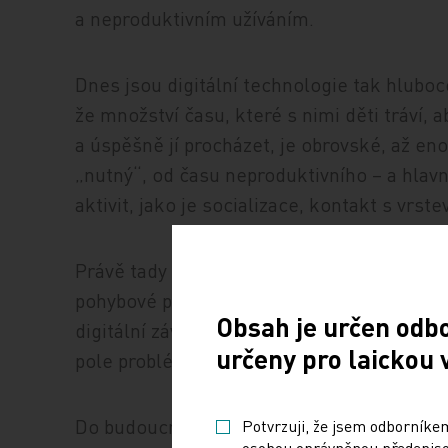
a neproduktivním užíváním.
Dnes jsou digitální technologie tak hlubo
že množství času, které s nimi děti tráví,
a úspěšně jí procházet, je obrovské, až eno
„nutný“, od času neproduktivního – a hlavn
aktivit, jako je socializace, kontakt s vrst
Právě tady se ukazuje interdisciplinarita 
pohybové problémy, nadváha i výživové obt
Obsah je určen odb
digitální závislosti je tak spíše integrativ
určeny pro laickou 
pole problémů, které se týkají nejen zdraví
Do budoucna bude velkou otázkou, co s rodi
Potvrzuji, že jsem odborníkem
osobou oprávněnou předepisov