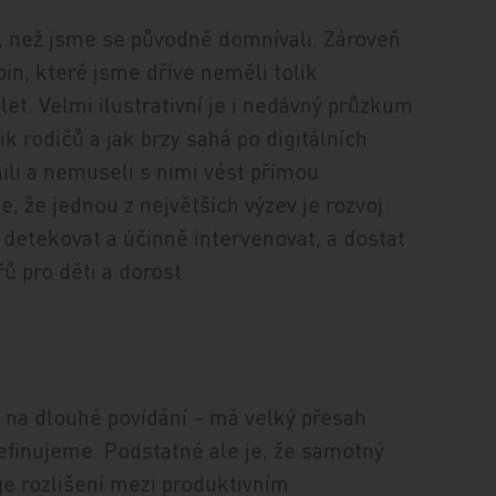
í, než jsme se původně domnívali. Zároveň
pin, které jsme dříve neměli tolik
let. Velmi ilustrativní je i nedávný průzkum
k rodičů a jak brzy sahá po digitálních
nili a nemuseli s nimi vést přímou
, že jednou z největších výzev je rozvoj
 detekovat a účinně intervenovat, a dostat
ů pro děti a dorost.
je na dlouhé povídání – má velký přesah
 definujeme. Podstatné ale je, že samotný
 je rozlišení mezi produktivním