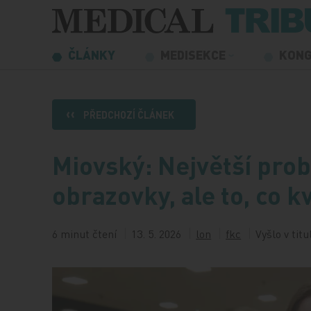
Přeskočit na obsah
ČLÁNKY
MEDISEKCE
KON
PŘEDCHOZÍ ČLÁNEK
Miovský: Největší pro
obrazovky, ale to, co kv
6 minut čtení
13. 5. 2026
lon
fkc
Vyšlo v tit