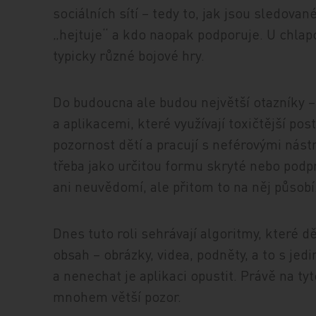
sociálních sítí – tedy to, jak jsou sledovan
„hejtuje“ a kdo naopak podporuje. U chlapc
typicky různé bojové hry.
Do budoucna ale budou největší otazníky –
a aplikacemi, které využívají toxičtější pos
pozornost dětí a pracují s neférovými nástro
třeba jako určitou formu skryté nebo podp
ani neuvědomí, ale přitom to na něj působí
Dnes tuto roli sehrávají algoritmy, které d
obsah – obrázky, videa, podněty, a to s je
a nenechat je aplikaci opustit. Právě na t
mnohem větší pozor.