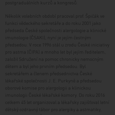
postgraduálních kurzů a kongresů.
Několik volebních období pracoval prof. Špičák ve
funkci vědeckého sekretáře a do roku 2001 jako
předseda České společnosti alergologie a klinické
imunologie (ČSAKI), nyní je jejím čestným
předsedou. V roce 1996 stál u zrodu České iniciativy
pro astma (ČIPA) a mnoho let byl jejím ředitelem,
založil Sdružení na pomoc chronicky nemocným
dětem a byl jeho prvním předsedou. Byl
sekretářem a členem předsednictva České
lékařské společnosti J. E. Purkyně a předsedou
oborové komise pro alergologii a klinickou
imunologii České lékařské komory. Do roku 2016
celkem 45 let organizoval a lékařsky zajišťoval letní
dětský ozdravný tábor pro alergiky a astmatiky,