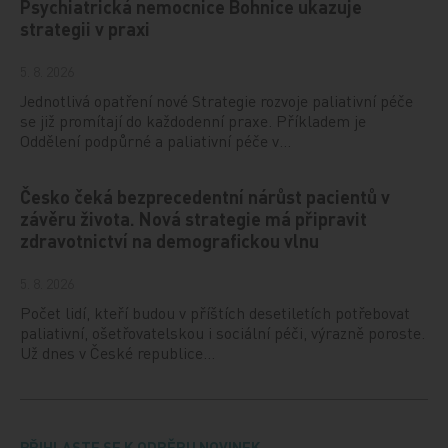
Psychiatrická nemocnice Bohnice ukazuje
strategii v praxi
5. 8. 2026
Jednotlivá opatření nové Strategie rozvoje paliativní péče
se již promítají do každodenní praxe. Příkladem je
Oddělení podpůrné a paliativní péče v…
Česko čeká bezprecedentní nárůst pacientů v
závěru života. Nová strategie má připravit
zdravotnictví na demografickou vlnu
5. 8. 2026
Počet lidí, kteří budou v příštích desetiletích potřebovat
paliativní, ošetřovatelskou i sociální péči, výrazně poroste.
Už dnes v České republice…
PŘIHLASTE SE K ODBĚRU NOVINEK.