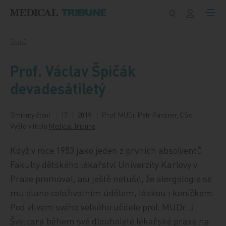
Přeskočit na obsah
Domů
Prof. Václav Špičák
devadesátiletý
3 minuty čtení
17. 1. 2019
Prof. MUDr. Petr Panzner, CSc.
Vyšlo v titulu
Medical Tribune
Když v roce 1953 jako jeden z prvních absolventů
Fakulty dětského lékařství Univerzity Karlovy v
Praze promoval, asi ještě netušil, že alergologie se
mu stane celoživotním údělem, láskou i koníčkem.
Pod vlivem svého velkého učitele prof. MUDr. J.
Švejcara během své dlouholeté lékařské praxe na