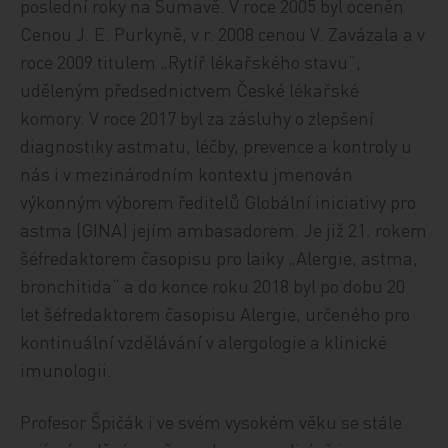
poslední roky na Šumavě. V roce 2005 byl oceněn
Cenou J. E. Purkyně, v r. 2008 cenou V. Zavázala a v
roce 2009 titulem „Rytíř lékařského stavu“,
uděleným předsednictvem České lékařské
komory. V roce 2017 byl za zásluhy o zlepšení
diagnostiky astmatu, léčby, prevence a kontroly u
nás i v mezinárodním kontextu jmenován
výkonným výborem ředitelů Globální iniciativy pro
astma (GINA) jejím ambasadorem. Je již 21. rokem
šéfredaktorem časopisu pro laiky „Alergie, astma,
bronchitida“ a do konce roku 2018 byl po dobu 20
let šéfredaktorem časopisu Alergie, určeného pro
kontinuální vzdělávání v alergologie a klinické
imunologii.
Profesor Špičák i ve svém vysokém věku se stále