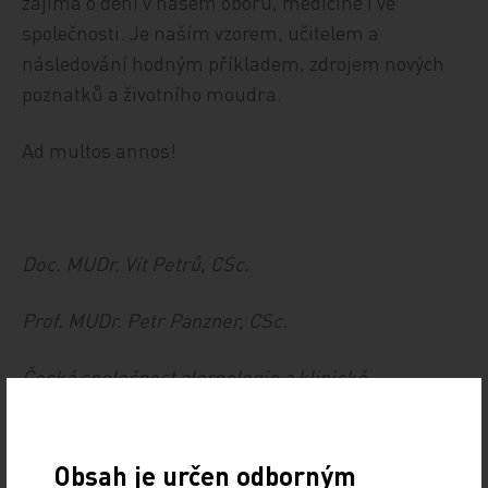
zajímá o dění v našem oboru, medicíně i ve
společnosti. Je naším vzorem, učitelem a
následování hodným příkladem, zdrojem nových
poznatků a životního moudra.
Ad multos annos!
Doc. MUDr. Vít Petrů, CSc.
Prof. MUDr. Petr Panzner, CSc.
Česká společnost alergologie a klinické
imunologie ČLS JEP
Obsah je určen odborným