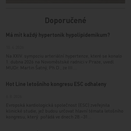
Doporučené
Má mít každý hypertonik hypolipidemikum?
10. 4. 2026
Na XXIV. sympoziu arteriální hypertenze, které se konalo
1. dubna 2026 na Novoměstské radnici v Praze, uvedl
MUDr. Martin Šatný, Ph.D., ze III.…
Hot Line letošního kongresu ESC odhaleny
6. 8. 2026
Evropská kardiologická společnost (ESC) zveřejnila
klinické studie, jež budou určovat hlavní témata letošního
kongresu, který pořádá ve dnech 28.–31…