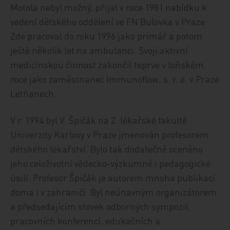
Motola nebyl možný, přijal v roce 1981 nabídku k
vedení dětského oddělení ve FN Bulovka v Praze.
Zde pracoval do roku 1996 jako primář a potom
ještě několik let na ambulanci. Svoji aktivní
medicínskou činnost zakončil teprve v loňském
roce jako zaměstnanec Immunoflow, s. r. o. v Praze
Letňanech.
V r. 1994 byl V. Špičák na 2. lékařské fakultě
Univerzity Karlovy v Praze jmenován profesorem
dětského lékařství. Bylo tak dodatečně oceněno
jeho celoživotní vědecko-výzkumné i pedagogické
úsilí. Profesor Špičák je autorem mnoha publikací
doma i v zahraničí. Byl neúnavným organizátorem
a předsedajícím stovek odborných sympozií,
pracovních konferencí, edukačních a