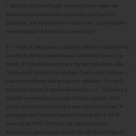
I. dětské klinice v Praze se vypracoval nejen ve
všestranně vzdělaného a klinicky uvažujícího
pediatra, ale současně i v odborníka, zaměřeného
na alergologii a klinickou imunologii.
V r. 1968 již jako jeden z našich předních odborníků
úspěšně obhájil docentskou habilitační práci na
téma „Průduškové astma v raném dětském věku“.
Tehdy také vytvořil na tehdejší Švejcarově klinice u
nás první dětské alergologické oddělení. Pro svůj
odmítavý postoj k sovětské okupaci v r. 1968 však v
období normalizace musel kliniku opustit, měl
zákaz kontaktu s mediky a nesměl publikovat. K
pedagogické činnosti se mohl vrátit až v r. 1979
jako učitel IPVZ. Protože ale stále toužil po
kontaktu s pacienty a návrat na dětské kliniky do