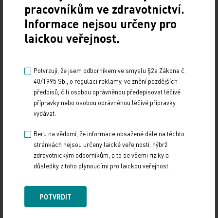
pracovníkům ve zdravotnictví.
Čtěte také
Informace nejsou určeny pro
Anketa u sester nepřekvapila. „Vleklou krizi nejde vyřešit
laickou veřejnost.
hned,“ říká Šochmanová.
Praha chce postavit novou nemocnici
IBD: Kombinace cílené léčby s imunoterapií je dnes běžná
Potvrzuji, že jsem odborníkem ve smyslu §2a Zákona č.
Sdílený lékový záznam by mohl nabíhat od poloviny
40/1995 Sb., o regulaci reklamy, ve znění pozdějších
letošního roku
předpisů, čili osobou oprávněnou předepisovat léčivé
Domácí péče by byla schopná se postarat o devadesát
přípravky nebo osobou oprávněnou léčivé přípravky
procent pacientů z LDN
vydávat.
Zdroj: MT
Beru na vědomí, že informace obsažené dále na těchto
stránkách nejsou určeny laické veřejnosti, nýbrž
IMPORT: TITULY
KOMENTÁŘE A NÁZORY
zdravotnickým odborníkům, a to se všemi riziky a
důsledky z toho plynoucími pro laickou veřejnost.
Sdílejte článek
POTVRDIT