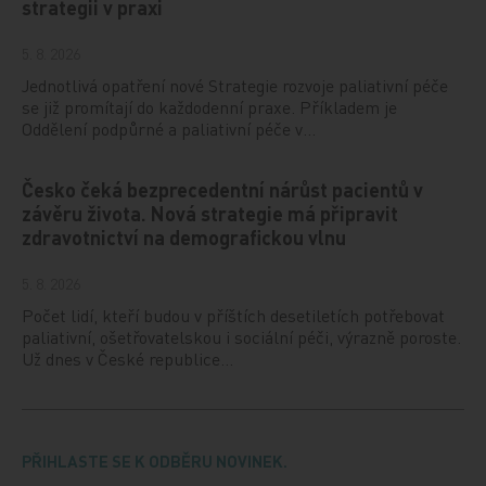
strategii v praxi
5. 8. 2026
Jednotlivá opatření nové Strategie rozvoje paliativní péče
se již promítají do každodenní praxe. Příkladem je
Oddělení podpůrné a paliativní péče v…
Česko čeká bezprecedentní nárůst pacientů v
závěru života. Nová strategie má připravit
zdravotnictví na demografickou vlnu
5. 8. 2026
Počet lidí, kteří budou v příštích desetiletích potřebovat
paliativní, ošetřovatelskou i sociální péči, výrazně poroste.
Už dnes v České republice…
PŘIHLASTE SE K ODBĚRU NOVINEK.