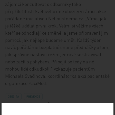
zájemci konzultovat s odborníky také
při příležitosti Světového dne obezity v rámci akce
pořádané iniciativou Netloustneme.cz. „Víme, jak
je těžké udělat první krok. Velmi si vážíme všech,
kteří se odhodlají ke změně, a jsme připraveni jim
pomoci, jak nejlépe budeme umět. Každý týden
navíc pořádáme bezplatné online přednášky o tom,
jak správně nastavit režim, zdravě se stravovat
nebo začít s pohybem. Připojit se tedy na ně
mohou lidé odkudkoli,“ vzkazuje pacientům
Michaela Svačinová, koordinátorka akcí pacientské
organizace PaciMed.
OBEZITA
PREVENCE
Sdílejte článek