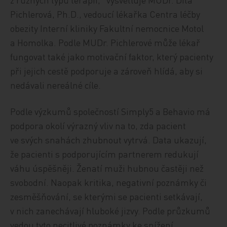
Pichlerová, Ph.D., vedoucí lékařka Centra léčby
obezity Interní kliniky Fakultní nemocnice Motol
a Homolka. Podle MUDr. Pichlerové může lékař
fungovat také jako motivační faktor, který pacienty
při jejich cestě podporuje a zároveň hlídá, aby si
nedávali nereálné cíle.
Podle výzkumů společností Simply5 a Behavio má
podpora okolí výrazný vliv na to, zda pacient
ve svých snahách zhubnout vytrvá. Data ukazují,
že pacienti s podporujícím partnerem redukují
váhu úspěšněji. Ženatí muži hubnou častěji než
svobodní. Naopak kritika, negativní poznámky či
zesměšňování, se kterými se pacienti setkávají,
v nich zanechávají hluboké jizvy. Podle průzkumů
vedou tyto necitlivé poznámky ke snížení