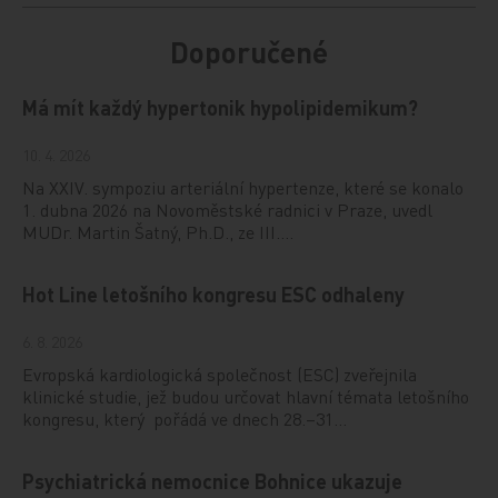
Doporučené
Má mít každý hypertonik hypolipidemikum?
10. 4. 2026
Na XXIV. sympoziu arteriální hypertenze, které se konalo
1. dubna 2026 na Novoměstské radnici v Praze, uvedl
MUDr. Martin Šatný, Ph.D., ze III.…
Hot Line letošního kongresu ESC odhaleny
6. 8. 2026
Evropská kardiologická společnost (ESC) zveřejnila
klinické studie, jež budou určovat hlavní témata letošního
kongresu, který pořádá ve dnech 28.–31…
Psychiatrická nemocnice Bohnice ukazuje