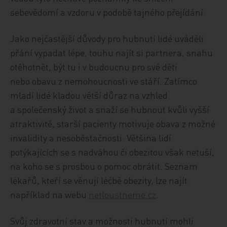
sebevědomí a vzdoru v podobě tajného přejídání.
Jako nejčastější důvody pro hubnutí lidé uváděli
přání vypadat lépe, touhu najít si partnera, snahu
otěhotnět, být tu i v budoucnu pro své děti
nebo obavu z nemohoucnosti ve stáří. Zatímco
mladí lidé kladou větší důraz na vzhled
a společenský život a snaží se hubnout kvůli vyšší
atraktivitě, starší pacienty motivuje obava z možné
invalidity a nesoběstačnosti. Většina lidí
potýkajících se s nadváhou či obezitou však netuší,
na koho se s prosbou o pomoc obrátit. Seznam
lékařů, kteří se věnují léčbě obezity, lze najít
například na webu
netloustneme.cz
.
Svůj zdravotní stav a možnosti hubnutí mohli