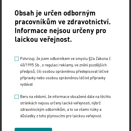
Obsah je určen odborným
pracovníkům ve zdravotnictví.
PŘEDCHOZÍ ČLÁNEK
Informace nejsou určeny pro
laickou veřejnost.
NÁSLEDUJÍCÍ ČLÁNEK
Potvrzuji, že jsem odborníkem ve smyslu §2a Zákona č.
40/1995 Sb., o regulaci reklamy, ve znění pozdějších
předpisů, čili osobou oprávněnou předepisovat léčivé
přípravky nebo osobou oprávněnou léčivé přípravky
vydávat.
ČLÁNKY VE STEJNÉM ČÍSLE
Beru na vědomí, že informace obsažené dále na těchto
SOUVISEJÍCÍ
stránkách nejsou určeny laické veřejnosti, nýbrž
zdravotnickým odborníkům, a to se všemi riziky a
důsledky z toho plynoucími pro laickou veřejnost.
Hubnout se STOB pod odborným
dohledem