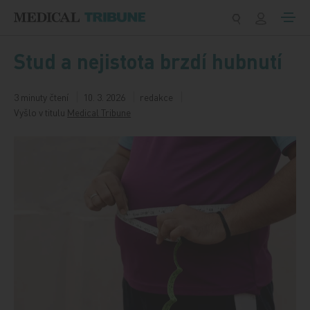
Přeskočit na obsah
Stud a nejistota brzdí hubnutí
3 minuty čtení
10. 3. 2026
redakce
Vyšlo v titulu
Medical Tribune