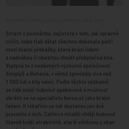
Ilustrační foto. Všechny osoby jsou modelem. Zdroj: iStock
Strach z posměchu, nejistota v tom, jak správně
cvičit, nebo tlak dělat všechno dokonale patří
mezi hlavní překážky, které brání lidem
s nadváhou či obezitou shodit přebytečná kila.
Vyplývá to z nedávných výzkumů společností
Simply5 a Behavio, v němž zpovídaly více než
1 500 lidí s kily navíc. Podle těchto výzkumů
se lidé snaží hubnout opakovaně a možnost
obrátit se na specialistu berou až jako krajní
řešení. K lékařům se tak dostanou jen dvě
procenta z nich. Zatímco mladší chtějí hubnout
hlavně kvůli atraktivitě, starší většinou z obav