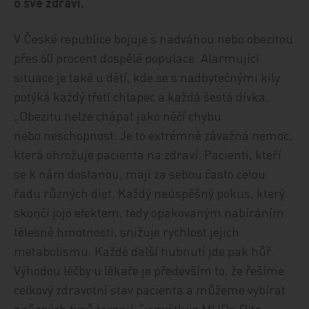
o své zdraví.
V České republice bojuje s nadváhou nebo obezitou
přes 60 procent dospělé populace. Alarmující
situace je také u dětí, kde se s nadbytečnými kily
potýká každý třetí chlapec a každá šestá dívka.
„Obezitu nelze chápat jako něčí chybu
nebo neschopnost. Je to extrémně závažná nemoc,
která ohrožuje pacienta na zdraví. Pacienti, kteří
se k nám dostanou, mají za sebou často celou
řadu různých diet. Každý neúspěšný pokus, který
skončí jojo efektem, tedy opakovaným nabíráním
tělesné hmotnosti, snižuje rychlost jejich
metabolismu. Každé další hubnutí jde pak hůř.
Výhodou léčby u lékaře je především to, že řešíme
celkový zdravotní stav pacienta a můžeme vybírat
z různých typů terapií,
“
vysvětluje MUDr. Dita